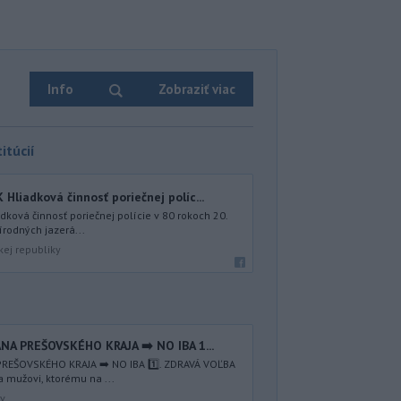
Info
Zobraziť viac
itúcií
iadková činnosť poriečnej políc...
ová činnosť poriečnej polície v 80 rokoch 20.
írodných jazerá...
kej republiky
NA PREŠOVSKÉHO KRAJA ➡️ NO IBA 1️...
REŠOVSKÉHO KRAJA ➡️ NO IBA 1️⃣. ZDRAVÁ VOĽBA
a mužovi, ktorému na ...
av