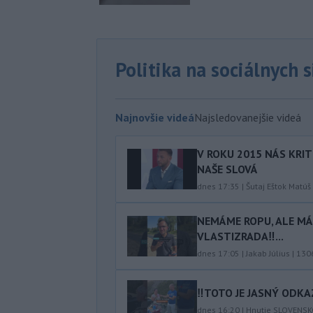
Politika na sociálnych 
Najnovšie videá
Najsledovanejšie videá
V ROKU 2015 NÁS KRIT
NAŠE SLOVÁ
dnes 17:35
|
Šutaj Eštok Matúš
NEMÁME ROPU, ALE MÁM
VLASTIZRADA‼️...
dnes 17:05
|
Jakab Július
|
130
‼️TOTO JE JASNÝ ODKAZ
dnes 16:20
|
Hnutie SLOVENS