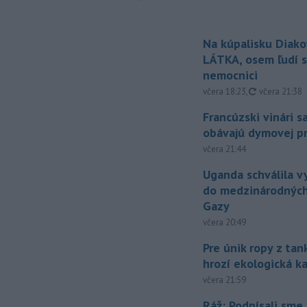
Na kúpalisku Diak
LÁTKA, osem ľudí s
nemocnici
aktualizovan
včera 18:23
,
včera 21:38
Francúzski vinári s
obávajú dymovej pr
včera 21:44
Uganda schválila v
do medzinárodných
Gazy
včera 20:49
Pre únik ropy z ta
hrozí ekologická k
včera 21:59
Ráž: Podpísali sme