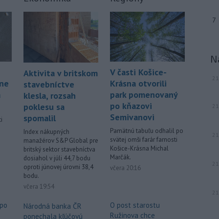
7
N
V časti Košice-
Aktivita v britskom
21
áne
Krásna otvorili
stavebníctve
á
park pomenovaný
klesla, rozsah
po kňazovi
poklesu sa
21
Semivanovi
spomalil
i
Pamätnú tabuľu odhalil po
Index nákupných
21
svätej omši farár farnosti
manažérov S&P Global pre
.
Košice-Krásna Michal
britský sektor stavebníctva
Marčák.
dosiahol v júli 44,7 bodu
21
oproti júnovej úrovni 38,4
včera 20:16
bodu.
včera 19:54
21
 po
O post starostu
Národná banka ČR
Ružinova chce
ponechala kľúčovú