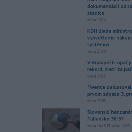
dokumentácii obno
stanice
včera 15:26
KDH žiada ministra
vysvetlenie nákup
systémov
včera 17:40
V Budapešti opäť p
rekord, tretí za pä
včera 19:15
Twente deklasoval
prvom zápase 3. pr
včera 22:03
Slovenskí hádzanár
Taliansko 38:37
aktualizovan
včera 16:28
,
včera 19:55