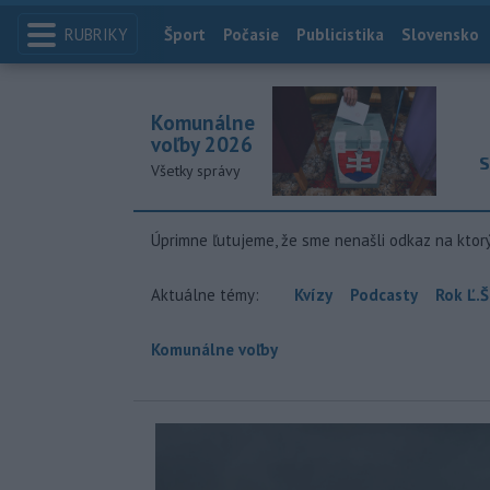
RUBRIKY
Index
Šport
Počasie
Publicistika
Slovensko
Komunálne
voľby 2026
S
Všetky správy
Úprimne ľutujeme, že sme nenašli odkaz na ktor
Aktuálne témy:
Kvízy
Podcasty
Rok Ľ.Š
Komunálne voľby