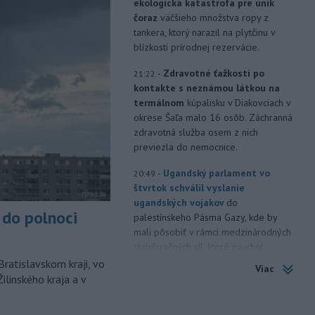
ekologická katastrofa pre únik
čoraz
väčšieho množstva ropy z
tankera, ktorý narazil na plytčinu v
blízkosti prírodnej rezervácie.
-
Zdravotné ťažkosti po
21:22
kontakte s neznámou látkou na
termálnom
kúpalisku v Diakovciach v
okrese Šaľa malo 16 osôb. Záchranná
zdravotná služba osem z nich
previezla do nemocnice.
-
Ugandský parlament vo
20:49
štvrtok schválil vyslanie
ugandských vojakov
do
do polnoci
palestínskeho Pásma Gazy, kde by
mali pôsobiť v rámci medzinárodných
stabilizačných síl, ktoré navrhol
americký prezident Donald Trump.
Bratislavskom kraji, vo
Viac
ilinského kraja a v
-
Anglická futbalová asociácia
20:07
(FA) stiahla svoju podporu