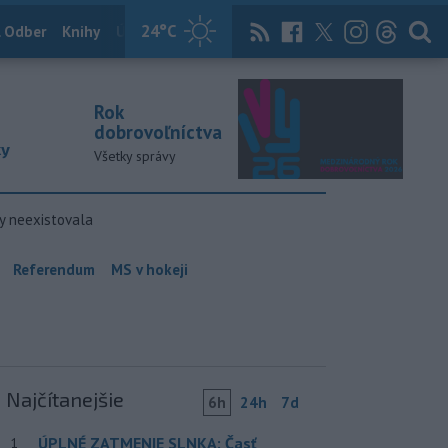
24
°C
 Odber
Knihy
Útulkovo
Magazín
News Now
Archív
TASR
Rok
dobrovoľníctva
ky
Všetky správy
y neexistovala
Referendum
MS v hokeji
Najčítanejšie
6h
24h
7d
ÚPLNÉ ZATMENIE SLNKA: Časť
1