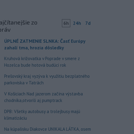
jčítanejšie zo
6h
24h
7d
práv
ÚPLNÉ ZATMENIE SLNKA: Časť Európy
zahalí tma, hrozia dôsledky
Kruhová križovatka v Poprade v smere z
Hozelca bude hotová budúci rok
Prešovský kraj vyzýva k využitiu bezplatného
parkoviska v Tatrách
V Košiciach Nad jazerom začína výstavba
chodníka,otvorili aj pumptrack
DPB: Všetky autobusy a trolejbusy majú
klimatizáciu
Na kúpalisku Diakovce UNIKALA LÁTKA, osem