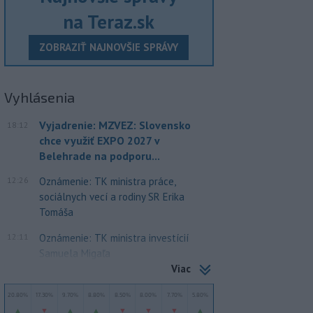
na Teraz.sk
ZOBRAZIŤ NAJNOVŠIE SPRÁVY
Vyhlásenia
Vyjadrenie: MZVEZ: Slovensko
18:12
chce využiť EXPO 2027 v
Belehrade na podporu...
12:26
Oznámenie: TK ministra práce,
sociálnych vecí a rodiny SR Erika
Tomáša
12:11
Oznámenie: TK ministra investícií
Samuela Migaľa
Viac