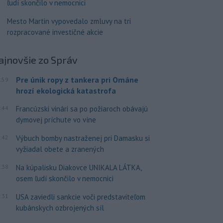
ľudí skončilo v nemocnici
Mesto Martin vypovedalo zmluvy na tri
rozpracované investičné akcie
ajnovšie
zo Správ
Pre únik ropy z tankera pri Ománe
:59
hrozí ekologická katastrofa
:44
Francúzski vinári sa po požiaroch obávajú
dymovej príchute vo víne
:42
Výbuch bomby nastraženej pri Damasku si
vyžiadal obete a zranených
:38
Na kúpalisku Diakovce UNIKALA LÁTKA,
osem ľudí skončilo v nemocnici
:31
USA zaviedli sankcie voči predstaviteľom
kubánskych ozbrojených síl