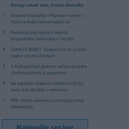
Európy zahalí tma, hrozia dôsledky
2
Kruhová križovatka v Poprade v smere z
Hozelca bude hotová budúci rok
3
Prešovský kraj vyzýva k využitiu
bezplatného parkoviska v Tatrách
4
ČAKAJTE BÚRKY: Vyskytnú sa do polnoci
najmä v týchto častiach
5
V Košiciach Nad jazerom začína výstavba
chodníka,otvorili aj pumptrack
6
Na kúpalisku Diakovce UNIKALA LÁTKA,
osem ľudí skončilo v nemocnici
7
DPB: Všetky autobusy a trolejbusy majú
klimatizáciu
Najnovšie správy