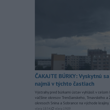
ČAKAJTE BÚRKY: Vyskytnú sa 
najmä v týchto častiach
Výstrahy pred búrkami ústav vyhlásil v celom 
väčšine okresov Trenčianskeho, Trnavského a Ž
okresoch Snina a Sobrance na východe krajiny.
aktualizované
včera 18:54
,
včera 19:09