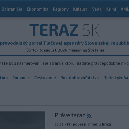
Zahraničie
Ekonomika
Regióny
Kultúra
Veda
Krimi
XML
TERAZ
.SK
pravodajský portál Tlačovej agentúry Slovenskej republi
Štvrtok
6. august 2026
Meniny má
Štefánia
ý ste boli nasmerovaní, ale stránka ktorú hľadáte pravdepodobne nikd
túra
Turizmus
Cestovanie
Rok dobrovoľníctva
Dielo týždňa
Práve teraz
-
Pri pobreží Ománu hrozí
21:58