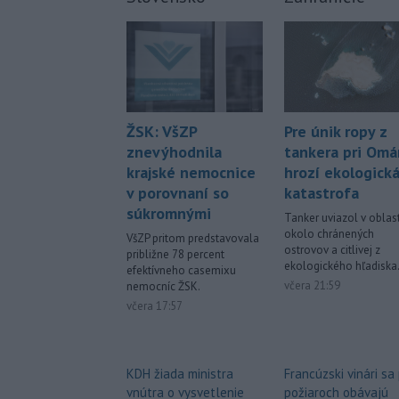
Pre únik ropy z
ŽSK: VšZP
tankera pri Om
znevýhodnila
hrozí ekologick
krajské nemocnice
katastrofa
v porovnaní so
súkromnými
Tanker uviazol v oblast
okolo chránených
VšZP pritom predstavovala
ostrovov a citlivej z
približne 78 percent
ekologického hľadiska
efektívneho casemixu
včera 21:59
nemocníc ŽSK.
včera 17:57
Francúzski vinári sa
KDH žiada ministra
požiaroch obávajú
vnútra o vysvetlenie