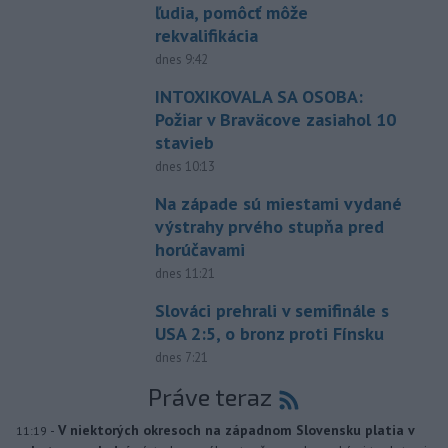
ľudia, pomôcť môže
rekvalifikácia
dnes 9:42
INTOXIKOVALA SA OSOBA:
Požiar v Braväcove zasiahol 10
stavieb
dnes 10:13
Na západe sú miestami vydané
výstrahy prvého stupňa pred
horúčavami
dnes 11:21
Slováci prehrali v semifinále s
USA 2:5, o bronz proti Fínsku
dnes 7:21
Práve teraz
-
V niektorých okresoch na západnom Slovensku platia v
11:19