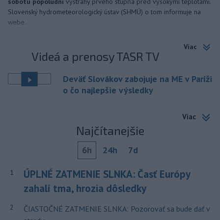
sobotu popoludní
výstrahy prvého stupňa pred vysokými teplotami.
Slovenský hydrometeorologický ústav (SHMÚ) o tom informuje na
webe.
Viac
Videá a prenosy TASR TV
Deväť Slovákov zabojuje na ME v Paríži
o čo najlepšie výsledky
Viac
Najčítanejšie
6h
24h
7d
ÚPLNÉ ZATMENIE SLNKA: Časť Európy
1
zahalí tma, hrozia dôsledky
2
ČIASTOČNÉ ZATMENIE SLNKA: Pozorovať sa bude dať v