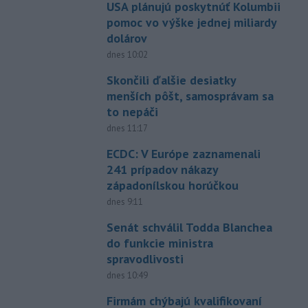
USA plánujú poskytnúť Kolumbii
pomoc vo výške jednej miliardy
dolárov
dnes 10:02
Skončili ďalšie desiatky
menších pôšt, samosprávam sa
to nepáči
dnes 11:17
ECDC: V Európe zaznamenali
241 prípadov nákazy
západonílskou horúčkou
dnes 9:11
Senát schválil Todda Blanchea
do funkcie ministra
spravodlivosti
dnes 10:49
Firmám chýbajú kvalifikovaní