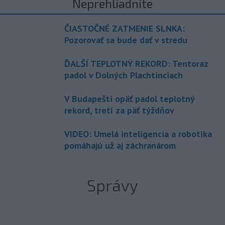
Neprehliadnite
ČIASTOČNÉ ZATMENIE SLNKA:
Pozorovať sa bude dať v stredu
ĎALŠÍ TEPLOTNÝ REKORD: Tentoraz
padol v Dolných Plachtinciach
V Budapešti opäť padol teplotný
rekord, tretí za päť týždňov
VIDEO: Umelá inteligencia a robotika
pomáhajú už aj záchranárom
Správy