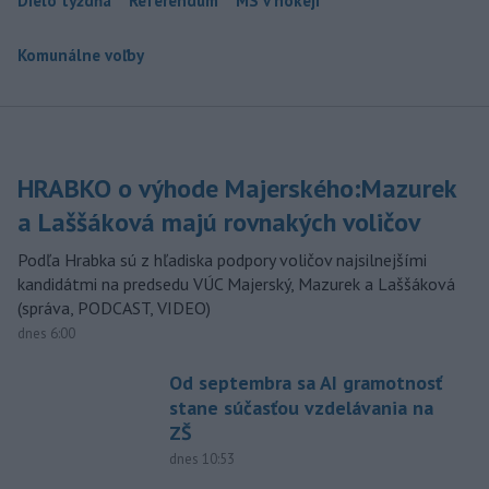
Dielo týždňa
Referendum
MS v hokeji
Komunálne voľby
HRABKO o výhode Majerského:Mazurek
a Laššáková majú rovnakých voličov
Podľa Hrabka sú z hľadiska podpory voličov najsilnejšími
kandidátmi na predsedu VÚC Majerský, Mazurek a Laššáková
(správa, PODCAST, VIDEO)
dnes 6:00
Od septembra sa AI gramotnosť
stane súčasťou vzdelávania na
ZŠ
dnes 10:53