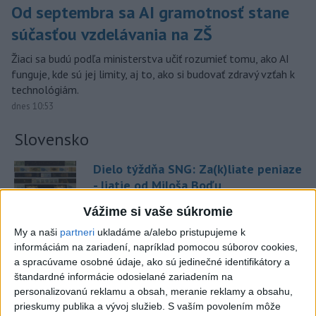
Od septembra sa AI gramotnosť stane
súčasťou vzdelávania na ZŠ
Žiaci sa budú podľa ministerstva učiť rozumieť tomu, ako AI
funguje, kde sú jej limity, aj to, ako si budovať zdravý vzťah k
technológiám.
dnes 10:53
Slovensko
Dielo týždňa SNG: Za(k)liate peniaze
- liatie od Miloša Boďu
dnes 10:18
Vážime si vaše súkromie
My a naši
partneri
ukladáme a/alebo pristupujeme k
informáciám na zariadení, napríklad pomocou súborov cookies,
Klimatológ: Zeleň môže významným spôsobom
a spracúvame osobné údaje, ako sú jedinečné identifikátory a
ovplyvňovať klímu miest
štandardné informácie odosielané zariadením na
personalizovanú reklamu a obsah, meranie reklamy a obsahu,
Pamiatkári: Projekty obnovy sa môžu uchádzať o ocenenie
prieskumy publika a vývoj služieb.
S vaším povolením môže