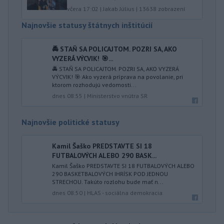
včera 17:02
|
Jakab Július
|
13638
zobrazení
Najnovšie statusy štátnych inštitúcií
🚔 STAŇ SA POLICAJTOM. POZRI SA, AKO
VYZERÁ VÝCVIK! 🎯...
🚔 STAŇ SA POLICAJTOM. POZRI SA, AKO VYZERÁ
VÝCVIK! 🎯 Ako vyzerá príprava na povolanie, pri
ktorom rozhodujú vedomosti...
dnes 08:55
|
Ministerstvo vnútra SR
Najnovšie politické statusy
Kamil Šaško PREDSTAVTE SI 18
FUTBALOVÝCH ALEBO 290 BASK...
Kamil Šaško PREDSTAVTE SI 18 FUTBALOVÝCH ALEBO
290 BASKETBALOVÝCH IHRÍSK POD JEDNOU
STRECHOU. Takúto rozlohu bude mať n...
dnes 08:50
|
HLAS - sociálna demokracia