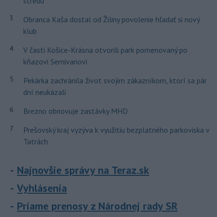
stredu
3
Obranca Kaša dostal od Žiliny povolenie hľadať si nový
klub
4
V časti Košice-Krásna otvorili park pomenovaný po
kňazovi Semivanovi
5
Pekárka zachránila život svojim zákazníkom, ktorí sa pár
dní neukázali
6
Brezno obnovuje zastávky MHD
7
Prešovský kraj vyzýva k využitiu bezplatného parkoviska v
Tatrách
Najnovšie správy na Teraz.sk
Vyhlásenia
Priame prenosy z Národnej rady SR