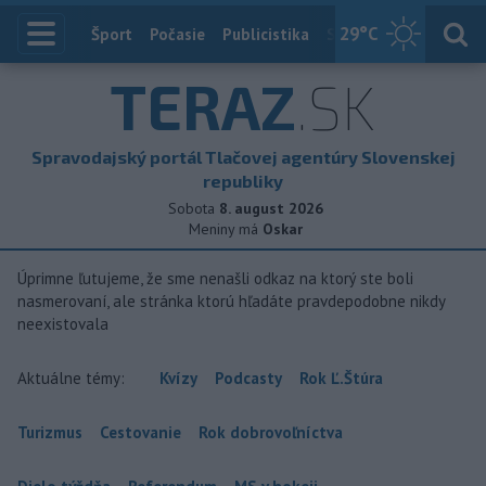
29
°C
Index
Šport
Počasie
Publicistika
Slovensko
Zahranič
TERAZ
.SK
Spravodajský portál Tlačovej agentúry Slovenskej
republiky
Sobota
8. august 2026
Meniny má
Oskar
Úprimne ľutujeme, že sme nenašli odkaz na ktorý ste boli
nasmerovaní, ale stránka ktorú hľadáte pravdepodobne nikdy
neexistovala
Aktuálne témy:
Kvízy
Podcasty
Rok Ľ.Štúra
Turizmus
Cestovanie
Rok dobrovoľníctva