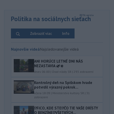
Politika na sociálnych sieťach
Zobraziť viac
Info
Najnovšie videá
Najsledovanejšie videá
ANI HORÚCE LETNÉ DNI NÁS
NEZASTAVIA 🌿☀️
dnes 06:00
|
Úrad vlády SR
|
293
zobrazení
Kontrolný deň na Spišskom hrade
potvrdil výrazný pokrok...
včera 18:09
|
Ministerstvo kultúry SR
|
31
zobrazení
⁉️FICO, KDE STE⁉️ČO TIE VAŠE DRÍSTY
O BENZÍNE⁉️VŠETKÝCH...