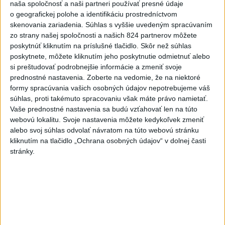
Europa Nostra
naša spoločnosť a naši partneri používať presné údaje
o geografickej polohe a identifikáciu prostredníctvom
A. Danko vylúčil, že by sa SNS pred voľbami spájala, avizuje
skenovania zariadenia. Súhlas s vyššie uvedeným spracúvaním
zmeny
zo strany našej spoločnosti a našich 824 partnerov môžete
poskytnúť kliknutím na príslušné tlačidlo. Skôr než súhlas
Zahraničie
poskytnete, môžete kliknutím jeho poskytnutie odmietnuť alebo
si preštudovať podrobnejšie informácie a zmeniť svoje
V Nepále objavili telá na mieste, kde
prednostné nastavenia.
Zoberte na vedomie, že na niektoré
formy spracúvania vašich osobných údajov nepotrebujeme váš
minulý rok zmizlo päť horolezcov
súhlas, proti takémuto spracovaniu však máte právo namietať.
dnes 10:59
Vaše prednostné nastavenia sa budú vzťahovať len na túto
webovú lokalitu. Svoje nastavenia môžete kedykoľvek zmeniť
Senát schválil Todda Blanchea do funkcie ministra
alebo svoj súhlas odvolať návratom na túto webovú stránku
spravodlivosti
kliknutím na tlačidlo „Ochrana osobných údajov“ v dolnej časti
stránky.
USA plánujú poskytnúť Kolumbii pomoc vo výške jednej
miliardy dolárov
ECDC: V Európe zaznamenali 241 prípadov nákazy
západonílskou horúčkou
Ekonomika