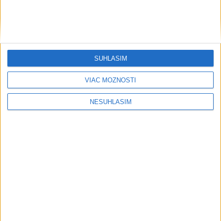
....
SÚHLASÍM
VIAC MOŽNOSTÍ
NESÚHLASÍM
Neprehliadnite