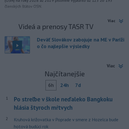
(OSN) na roky 2028 až 2029 písomne vyjadrilo už 123 zo 193
členských štátov OSN.
Viac
Videá a prenosy TASR TV
Deväť Slovákov zabojuje na ME v Paríži
o čo najlepšie výsledky
Viac
Najčítanejšie
6h
24h
7d
Po streľbe v škole neďaleko Bangkoku
1
hlásia štyroch mŕtvych
2
Kruhová križovatka v Poprade v smere z Hozelca bude
hotová budúci rok