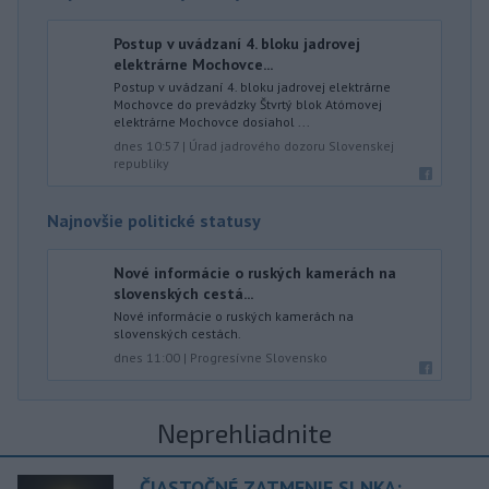
Postup v uvádzaní 4. bloku jadrovej
elektrárne Mochovce...
Postup v uvádzaní 4. bloku jadrovej elektrárne
Mochovce do prevádzky Štvrtý blok Atómovej
elektrárne Mochovce dosiahol ...
dnes 10:57
|
Úrad jadrového dozoru Slovenskej
republiky
Najnovšie politické statusy
Nové informácie o ruských kamerách na
slovenských cestá...
Nové informácie o ruských kamerách na
slovenských cestách.
dnes 11:00
|
Progresívne Slovensko
Neprehliadnite
ČIASTOČNÉ ZATMENIE SLNKA: