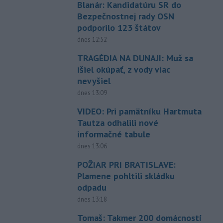
Blanár: Kandidatúru SR do
Bezpečnostnej rady OSN
podporilo 123 štátov
dnes 12:52
TRAGÉDIA NA DUNAJI: Muž sa
išiel okúpať, z vody viac
nevyšiel
dnes 13:09
VIDEO: Pri pamätníku Hartmuta
Tautza odhalili nové
informačné tabule
dnes 13:06
POŽIAR PRI BRATISLAVE:
Plamene pohltili skládku
odpadu
dnes 13:18
Tomaš: Takmer 200 domácností