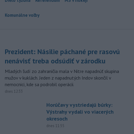
Dielo týždňa
Referendum
MS v hokeji
Komunálne voľby
Prezident: Násilie páchané pre rasovú
nenávisť treba odsúdiť v zárodku
Mladých ľudí zo zahraničia mala v Nitre napadnúť skupina
mužov v kuklách. Jeden z napadnutých Indov skončil v
nemocnici, kde sa podrobil operácii.
dnes 12:33
Horúčavy vystriedajú búrky:
Výstrahy vydali vo viacerých
okresoch
dnes 11:55