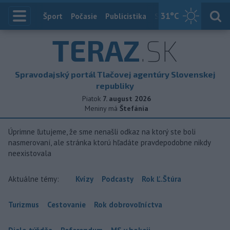
31
°C
Index
Šport
Počasie
Publicistika
Slovensko
Zahranič
TERAZ
.SK
Spravodajský portál Tlačovej agentúry Slovenskej
republiky
Piatok
7. august 2026
Meniny má
Štefánia
Úprimne ľutujeme, že sme nenašli odkaz na ktorý ste boli
nasmerovaní, ale stránka ktorú hľadáte pravdepodobne nikdy
neexistovala
Aktuálne témy:
Kvízy
Podcasty
Rok Ľ.Štúra
Turizmus
Cestovanie
Rok dobrovoľníctva