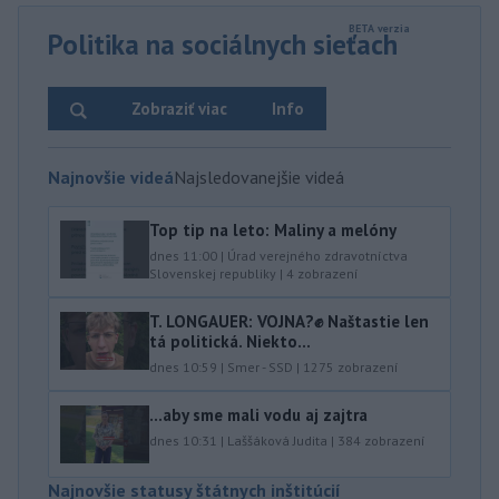
Politika na sociálnych sieťach
Zobraziť viac
Info
Najnovšie videá
Najsledovanejšie videá
Top tip na leto: Maliny a melóny
dnes 11:00
|
Úrad verejného zdravotníctva
Slovenskej republiky
|
4
zobrazení
T. LONGAUER: VOJNA?✊ Naštastie len
tá politická. Niekto...
dnes 10:59
|
Smer - SSD
|
1275
zobrazení
...aby sme mali vodu aj zajtra
dnes 10:31
|
Laššáková Judita
|
384
zobrazení
Najnovšie statusy štátnych inštitúcií