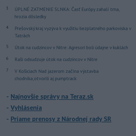
3
ÚPLNÉ ZATMENIE SLNKA: Časť Európy zahalí tma,
hrozia dôsledky
4
Prešovský kraj vyzýva k využitiu bezplatného parkoviska v
Tatrách
5
Útok na cudzincov v Nitre: Agresori boli údajne v kuklách
6
Raši odsudzuje útok na cudzincov v Nitre
7
V Košiciach Nad jazerom začína výstavba
chodníka,otvorili aj pumptrack
Najnovšie správy na Teraz.sk
Vyhlásenia
Priame prenosy z Národnej rady SR