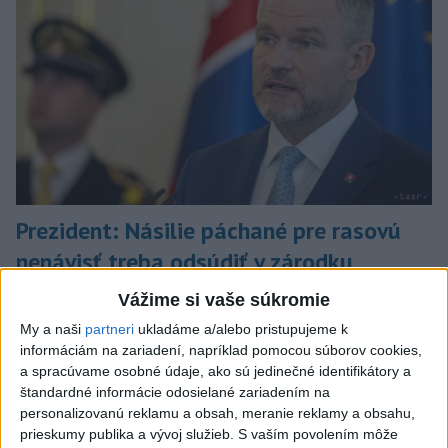
Prezident: Násilie páchané pre rasovú
nenávisť treba odsúdiť v zárodku
Mladých ľudí zo zahraničia mala v Nitre napadnúť skupina
Vážime si vaše súkromie
mužov v kuklách. Jeden z napadnutých Indov skončil v
My a naši
partneri
ukladáme a/alebo pristupujeme k
nemocnici, kde sa podrobil operácii.
informáciám na zariadení, napríklad pomocou súborov cookies,
dnes 12:33
a spracúvame osobné údaje, ako sú jedinečné identifikátory a
štandardné informácie odosielané zariadením na
Slovensko
personalizovanú reklamu a obsah, meranie reklamy a obsahu,
prieskumy publika a vývoj služieb.
S vaším povolením môže