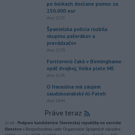
po búrkach dostane pomoc za
250.000 eur
dnes 12:53
Španielska polícia rozbila
skupinu pašerákov a
prevádzačov
dnes 12:39
Forsterovú čaká v Birminghame
opäť dvojboj, Volka piate ME
dnes 11:43
O Haraslína má záujem
saudskoarabský Al-Fateh
dnes 10:44
Práve teraz
-
Podporu kandidatúre Slovenskej republiky na nestále
12:49
členstvo
v Bezpečnostnej rade Organizácie Spojených národov