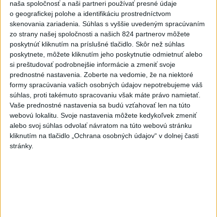
V niektorých okresoch Slovenska
naša spoločnosť a naši partneri používať presné údaje
zvýšili výstrahu pred teplom
o geografickej polohe a identifikáciu prostredníctvom
skenovania zariadenia. Súhlas s vyššie uvedeným spracúvaním
dnes 12:56
zo strany našej spoločnosti a našich 824 partnerov môžete
poskytnúť kliknutím na príslušné tlačidlo. Skôr než súhlas
poskytnete, môžete kliknutím jeho poskytnutie odmietnuť alebo
Tomaš: Takmer 200 domácností po búrkach dostane pomoc
si preštudovať podrobnejšie informácie a zmeniť svoje
za 250.000 eur
prednostné nastavenia.
Zoberte na vedomie, že na niektoré
formy spracúvania vašich osobných údajov nepotrebujeme váš
Blanár: Kandidatúru SR do Bezpečnostnej rady OSN
súhlas, proti takémuto spracovaniu však máte právo namietať.
podporilo 123 štátov
Vaše prednostné nastavenia sa budú vzťahovať len na túto
webovú lokalitu. Svoje nastavenia môžete kedykoľvek zmeniť
Národné centrum: Algeziológa navštívilo vlani vyše 43.000
alebo svoj súhlas odvolať návratom na túto webovú stránku
pacientov
kliknutím na tlačidlo „Ochrana osobných údajov“ v dolnej časti
stránky.
Zahraničie
Pakistan, Saudská Arábia a Turecko
podpísali zmluvu o vzájomnej obrane
dnes 13:01