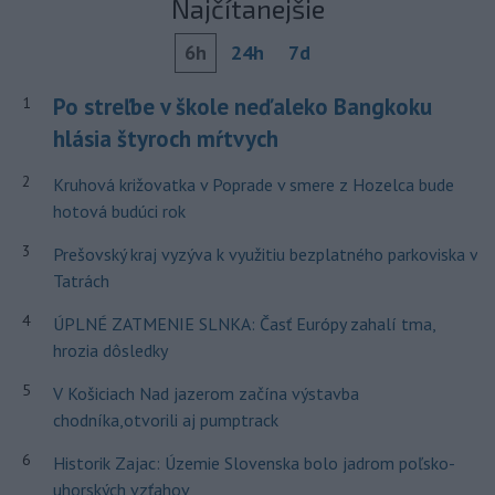
Najčítanejšie
6h
24h
7d
Po streľbe v škole neďaleko Bangkoku
1
hlásia štyroch mŕtvych
2
Kruhová križovatka v Poprade v smere z Hozelca bude
hotová budúci rok
3
Prešovský kraj vyzýva k využitiu bezplatného parkoviska v
Tatrách
4
ÚPLNÉ ZATMENIE SLNKA: Časť Európy zahalí tma,
hrozia dôsledky
5
V Košiciach Nad jazerom začína výstavba
chodníka,otvorili aj pumptrack
6
Historik Zajac: Územie Slovenska bolo jadrom poľsko-
uhorských vzťahov