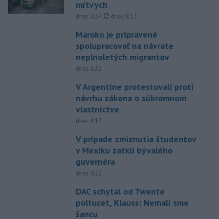
mŕtvych
aktualizované
dnes 6:34
,
dnes 8:13
Maroko je pripravené
spolupracovať na návrate
neplnoletých migrantov
dnes 6:32
V Argentíne protestovali proti
návrhu zákona o súkromnom
vlastníctve
dnes 8:17
V prípade zmiznutia študentov
v Mexiku zatkli bývalého
guvernéra
dnes 6:22
DAC schytal od Twente
poltucet, Klauss: Nemali sme
šancu