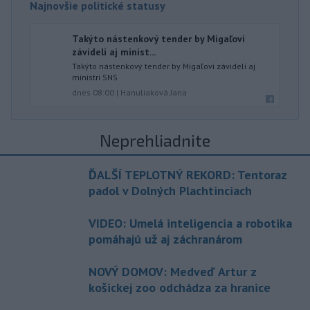
Najnovšie politické statusy
Takýto nástenkový tender by Migaľovi
závideli aj minist...
Takýto nástenkový tender by Migaľovi závideli aj
ministri SNS
dnes 08:00
|
Hanuliaková Jana
Neprehliadnite
ĎALŠÍ TEPLOTNÝ REKORD: Tentoraz
padol v Dolných Plachtinciach
VIDEO: Umelá inteligencia a robotika
pomáhajú už aj záchranárom
NOVÝ DOMOV: Medveď Artur z
košickej zoo odchádza za hranice