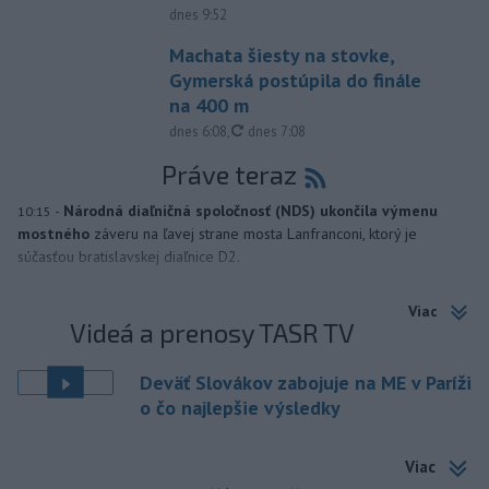
dnes 9:52
Machata šiesty na stovke,
Gymerská postúpila do finále
na 400 m
aktualizované
dnes 6:08
,
dnes 7:08
Práve teraz
-
Národná diaľničná spoločnosť (NDS) ukončila výmenu
10:15
mostného
záveru na ľavej strane mosta Lanfranconi, ktorý je
súčasťou bratislavskej diaľnice D2.
Viac
Videá a prenosy TASR TV
Deväť Slovákov zabojuje na ME v Paríži
o čo najlepšie výsledky
Viac