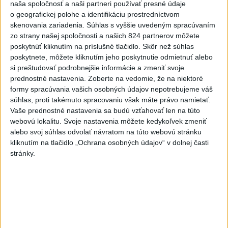
naša spoločnosť a naši partneri používať presné údaje
o geografickej polohe a identifikáciu prostredníctvom
skenovania zariadenia. Súhlas s vyššie uvedeným spracúvaním
Raši odsudzuje útok na cudzincov v
zo strany našej spoločnosti a našich 824 partnerov môžete
Nitre
poskytnúť kliknutím na príslušné tlačidlo. Skôr než súhlas
poskytnete, môžete kliknutím jeho poskytnutie odmietnuť alebo
Verí, že polícia páchateľov nájde a za tento čin ponesú
si preštudovať podrobnejšie informácie a zmeniť svoje
následky.
prednostné nastavenia.
Zoberte na vedomie, že na niektoré
dnes 8:41
formy spracúvania vašich osobných údajov nepotrebujeme váš
súhlas, proti takémuto spracovaniu však máte právo namietať.
Slovensko
Vaše prednostné nastavenia sa budú vzťahovať len na túto
webovú lokalitu. Svoje nastavenia môžete kedykoľvek zmeniť
Fridrichová: Školy vyučujúce po
alebo svoj súhlas odvolať návratom na túto webovú stránku
novom musia mať pripravené osnovy
kliknutím na tlačidlo „Ochrana osobných údajov“ v dolnej časti
stránky.
dnes 10:11
Štvorica študentov zabojuje v Grécku o titul
medzinárodných šampiónov
Generálna prokuratúra podala pre určenie volebných