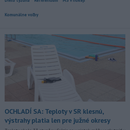
Dielo týždňa
Referendum
MS v hokeji
Komunálne voľby
OCHLADÍ SA: Teploty v SR klesnú,
výstrahy platia len pre južné okresy