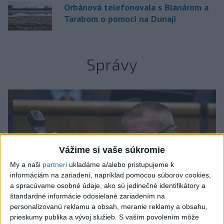
Orbánová telefonovala s Blanárom a
Tarabom o pomoci na Dunaji
Správy
Vážime si vaše súkromie
My a naši
partneri
ukladáme a/alebo pristupujeme k
informáciám na zariadení, napríklad pomocou súborov cookies,
a spracúvame osobné údaje, ako sú jedinečné identifikátory a
štandardné informácie odosielané zariadením na
personalizovanú reklamu a obsah, meranie reklamy a obsahu,
prieskumy publika a vývoj služieb.
S vaším povolením môže