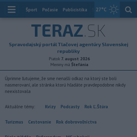
27
°C
Index
Šport
Počasie
Publicistika
Slovensko
Zahranič
TERAZ
.SK
Spravodajský portál Tlačovej agentúry Slovenskej
republiky
Piatok
7. august 2026
Meniny má
Štefánia
Úprimne ľutujeme, že sme nenašli odkaz na ktorý ste boli
nasmerovaní, ale stránka ktorú hľadáte pravdepodobne nikdy
neexistovala
Aktuálne témy:
Kvízy
Podcasty
Rok Ľ.Štúra
Turizmus
Cestovanie
Rok dobrovoľníctva