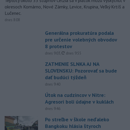
Teploty okolo 33 stupňov Celzia sa v piatok môžu vyskytnúť v
okresoch Komárno, Nové Zámky, Levice, Krupina, Veľký Krtíš a
Lučenec.
dnes 8:08
Generálna prokuratúra podala
pre určenie volebných obvodov
8 protestov
aktualizované
dnes 9:03
,
dnes 9:55
ZATMENIE SLNKA AJ NA
SLOVENSKU: Pozorovať sa bude
dať budúci týždeň
dnes 9:40
Útok na cudzincov v Nitre:
Agresori boli údajne v kuklách
dnes 9:46
Po streľbe v škole neďaleko
Bangkoku hlásia štyroch