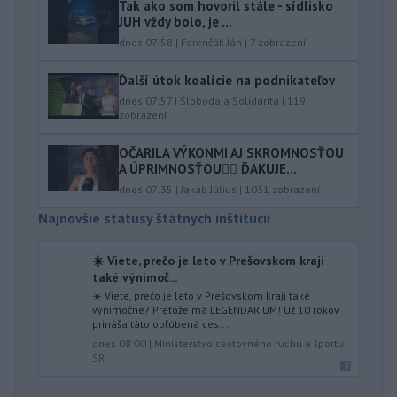
Tak ako som hovoril stále - sídlisko
JUH vždy bolo, je ...
dnes 07:58
|
Ferenčák Ján
|
7
zobrazení
Ďalší útok koalície na podnikateľov
dnes 07:57
|
Sloboda a Solidarita
|
119
zobrazení
OČARILA VÝKONMI AJ SKROMNOSŤOU
A ÚPRIMNOSŤOU👍🏻 ĎAKUJE...
dnes 07:35
|
Jakab Július
|
1031
zobrazení
Najnovšie statusy štátnych inštitúcií
☀️ Viete, prečo je leto v Prešovskom kraji
také výnimoč...
☀️ Viete, prečo je leto v Prešovskom kraji také
výnimočné? Pretože má LEGENDARIUM! Už 10 rokov
prináša táto obľúbená ces...
dnes 08:00
|
Ministerstvo cestovného ruchu a športu
SR