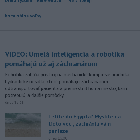
Dielo týždňa
Referendum
MS v hokeji
Komunálne voľby
VIDEO: Umelá inteligencia a robotika
pomáhajú už aj záchranárom
Robotika zahŕňa prístroj na mechanické kompresie hrudníka,
hydraulické nosidlá, ktoré pomáhajú záchranárom
odtransportovať pacienta a premiestniť ho na miesto, kam
potrebujú, a ďalšie pomôcky.
dnes 12:31
Letíte do Egypta? Myslite na
tieto veci, zachránia vám
peniaze
dnes 15:00