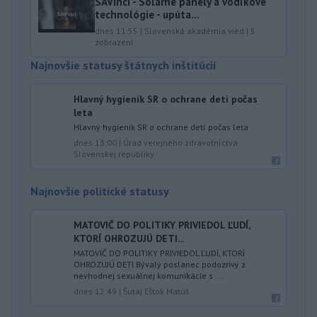
SAVinci - Solárne panely a vodíkové
technológie - upúta...
dnes 11:55
|
Slovenská akadémia vied
|
5
zobrazení
Najnovšie statusy štátnych inštitúcií
Hlavný hygienik SR o ochrane detí počas
leta
Hlavný hygienik SR o ochrane detí počas leta
dnes 13:00
|
Úrad verejného zdravotníctva
Slovenskej republiky
Najnovšie politické statusy
MATOVIČ DO POLITIKY PRIVIEDOL ĽUDÍ,
KTORÍ OHROZUJÚ DETI...
MATOVIČ DO POLITIKY PRIVIEDOL ĽUDÍ, KTORÍ
OHROZUJÚ DETI Bývalý poslanec podozrivý z
nevhodnej sexuálnej komunikácie s ...
dnes 12:49
|
Šutaj Eštok Matúš