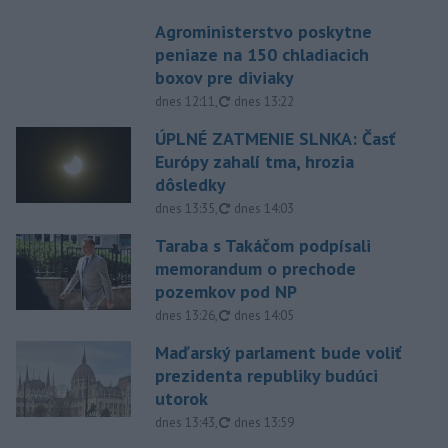
Agroministerstvo poskytne
peniaze na 150 chladiacich
boxov pre diviaky
aktualizované
dnes 12:11
,
dnes 13:22
ÚPLNÉ ZATMENIE SLNKA: Časť
Európy zahalí tma, hrozia
dôsledky
aktualizované
dnes 13:35
,
dnes 14:03
Taraba s Takáčom podpísali
memorandum o prechode
pozemkov pod NP
aktualizované
dnes 13:26
,
dnes 14:05
Maďarský parlament bude voliť
prezidenta republiky budúci
utorok
aktualizované
dnes 13:43
,
dnes 13:59