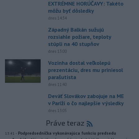
EXTRÉMNE HORÚČAVY: Takéto
môžu byť dôsledky
dnes 14:34
Západný Balkán sužujú
rozsiahle požiare, teploty
stúpli na 40 stupňov
dnes 13:00
Vozinha dostal veľkolepú
prezentáciu, dres mu priniesol
parašutista
dnes 11:40
Deväť Slovákov zabojuje na ME
v Paríži o čo najlepšie výsledky
dnes 13:05
Práve teraz
-
Podpredsedníčka vykonávajúca funkciu predsedu
13:41