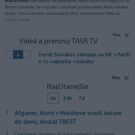
maďarského
Národného zhromaždenia Anikó Hallerová Nagyová vo
štvrtok oznámila, že v súlade s návrhom poslaneckého klubu vládnej
strany Tisza rozhodne zákonodarný zbor o novej hlave štátu na
budúci utorok.
Viac
Videá a prenosy TASR TV
Deväť Slovákov zabojuje na ME v Paríži
o čo najlepšie výsledky
Viac
Najčítanejšie
6h
24h
7d
Afganec, ktorý v Mníchove vrazil autom
1
do davu, dostal TREST
2
Český herec Vladimír Polívka odmietol zaujímavé