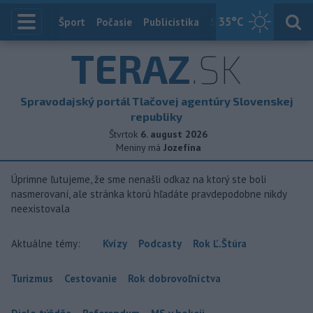
35
°C
Index
Šport
Počasie
Publicistika
Slovensko
Zahranič
TERAZ
.SK
Spravodajský portál Tlačovej agentúry Slovenskej
republiky
Štvrtok
6. august 2026
Meniny má
Jozefína
Úprimne ľutujeme, že sme nenašli odkaz na ktorý ste boli
nasmerovaní, ale stránka ktorú hľadáte pravdepodobne nikdy
neexistovala
Aktuálne témy:
Kvízy
Podcasty
Rok Ľ.Štúra
Turizmus
Cestovanie
Rok dobrovoľníctva