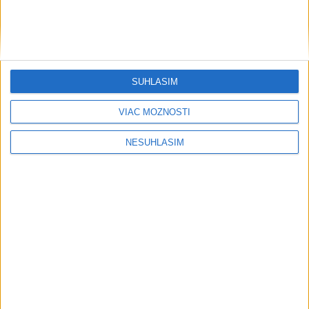
....
SÚHLASÍM
VIAC MOŽNOSTÍ
NESÚHLASÍM
....