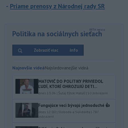
Priame prenosy z Národnej rady SR
Politika na sociálnych sieťach
Zobraziť viac
Info
Najnovšie videá
Najsledovanejšie videá
MATOVIČ DO POLITIKY PRIVIEDOL
ĽUDÍ, KTORÍ OHROZUJÚ DETI...
dnes 13:06
|
Šutaj Eštok Matúš
|
10
zobrazení
Fungujúce veci bývajú jednoduché 👍
dnes 12:00
|
Sloboda a Solidarita
|
787
zobrazení