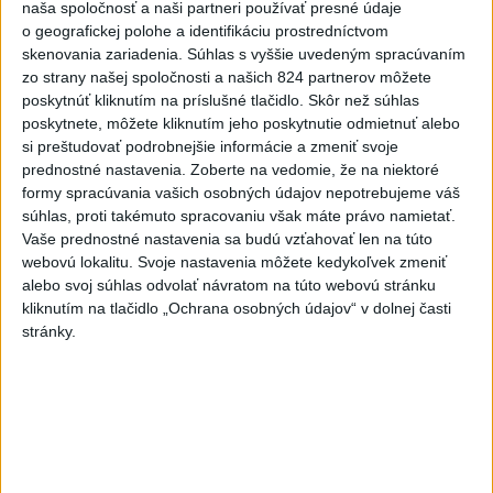
naša spoločnosť a naši partneri používať presné údaje
potrebujú, a ďalšie pomôcky.
o geografickej polohe a identifikáciu prostredníctvom
dnes 12:31
skenovania zariadenia. Súhlas s vyššie uvedeným spracúvaním
zo strany našej spoločnosti a našich 824 partnerov môžete
Slovensko
poskytnúť kliknutím na príslušné tlačidlo. Skôr než súhlas
poskytnete, môžete kliknutím jeho poskytnutie odmietnuť alebo
Rómovia prisťahovaní do maďarskej
si preštudovať podrobnejšie informácie a zmeniť svoje
obce sa vrátili do košickej osady
prednostné nastavenia.
Zoberte na vedomie, že na niektoré
formy spracúvania vašich osobných údajov nepotrebujeme váš
dnes 15:16
súhlas, proti takémuto spracovaniu však máte právo namietať.
Vaše prednostné nastavenia sa budú vzťahovať len na túto
webovú lokalitu. Svoje nastavenia môžete kedykoľvek zmeniť
PS žiada pre kamery zasadnutie brannobezpečnostného
alebo svoj súhlas odvolať návratom na túto webovú stránku
výboru NR SR
kliknutím na tlačidlo „Ochrana osobných údajov“ v dolnej časti
stránky.
Nominovať na udelenie značky Európske dedičstvo možno do
30. septembra
Šutaj Eštok: Možno očakávať zvýšenú nelegálnu migráciu
Zahraničie