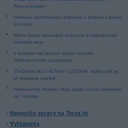
filmové projekty
3
Orbánová telefonovala s Blanárom a Tarabom o pomoci
na Dunaji
4
Mesto Martin vypovedalo zmluvy na tri rozpracované
investičné akcie
5
V Košiciach Nad jazerom začína výstavba
chodníka,otvorili aj pumptrack
6
ZRÁŽKA VLAKU S AUTOM V LOZORNE: Rušňovodič jej
už nedokázal zabrániť
7
Predstavitelia Mladého Hlasu podali trestné oznámenie
na I. Korčoka
Najnovšie správy na Teraz.sk
Vyhlásenia