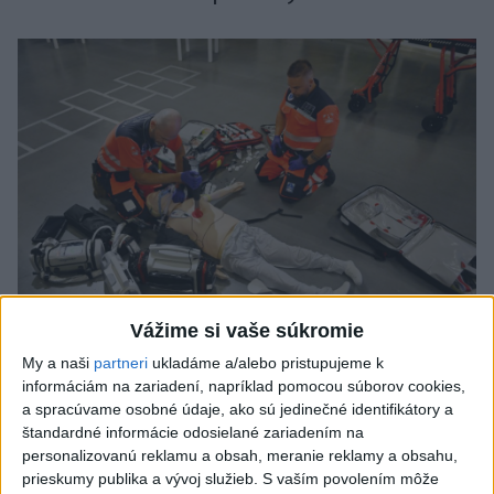
Vážime si vaše súkromie
My a naši
partneri
ukladáme a/alebo pristupujeme k
VIDEO: Umelá inteligencia a robotika
informáciám na zariadení, napríklad pomocou súborov cookies,
pomáhajú už aj záchranárom
a spracúvame osobné údaje, ako sú jedinečné identifikátory a
štandardné informácie odosielané zariadením na
Robotika zahŕňa prístroj na mechanické kompresie hrudníka,
personalizovanú reklamu a obsah, meranie reklamy a obsahu,
hydraulické nosidlá, ktoré pomáhajú záchranárom
prieskumy publika a vývoj služieb.
S vaším povolením môže
odtransportovať pacienta a premiestniť ho na miesto, kam