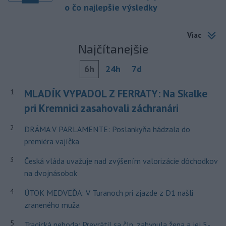
o čo najlepšie výsledky
Viac
Najčítanejšie
6h
24h
7d
MLADÍK VYPADOL Z FERRATY: Na Skalke
1
pri Kremnici zasahovali záchranári
2
DRÁMA V PARLAMENTE: Poslankyňa hádzala do
premiéra vajíčka
3
Česká vláda uvažuje nad zvýšením valorizácie dôchodkov
na dvojnásobok
4
ÚTOK MEDVEĎA: V Turanoch pri zjazde z D1 našli
zraneného muža
5
Tragická nehoda: Prevrátil sa čln, zahynula žena a jej 5-