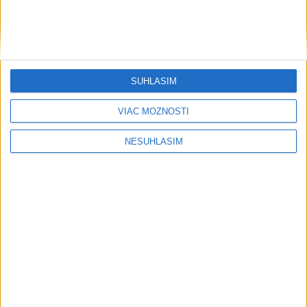
SÚHLASÍM
VIAC MOŽNOSTÍ
NESÚHLASÍM
....