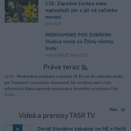
C3S: Západná Európa mala
najteplejší jún a júl od začiatku
meraní
dnes 6:16
PREKVAPENIE POD DUBŇOM:
Skalica vezie zo Žiliny všetky
body
aktualizované
včera 19:00
,
včera 20:10
Práve teraz
-
Medvedicu útočiacu v nedeľu (9. 8.) na 42-ročného muža
07:03
pri Turanoch
sa podarilo eliminovať. Na sociálnej sieti o tom
informoval štátny tajomník ministerstva životného prostredia Filip
Kuffa.
Viac
Videá a prenosy TASR TV
Deväť Slovákov zabojuje na ME v Paríži