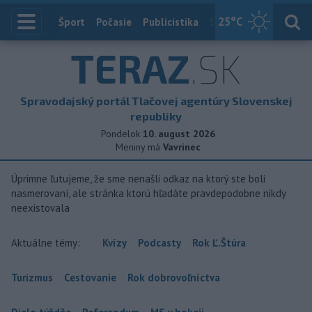
25
°C
Index
Šport
Počasie
Publicistika
Slovensko
Zahranič
TERAZ
.SK
Spravodajský portál Tlačovej agentúry Slovenskej
republiky
Pondelok
10. august 2026
Meniny má
Vavrinec
Úprimne ľutujeme, že sme nenašli odkaz na ktorý ste boli
nasmerovaní, ale stránka ktorú hľadáte pravdepodobne nikdy
neexistovala
Aktuálne témy:
Kvízy
Podcasty
Rok Ľ.Štúra
Turizmus
Cestovanie
Rok dobrovoľníctva