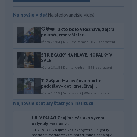
Najnovšie videá
Najsledovanejšie videá
🤍💙❤️ Takto bolo v Rožňave, zajtra
pokračujeme v Malac...
včera 21:04
|
Mikulec Roman
|
855
zobrazení
STRIEKAČKY NA HLAVE, HORALKY V
SÁLE.
včera 18:18
|
Danko Andrej
|
831
zobrazení
T. Gašpar: Matovičovo hnutie
pedofilov - deti zneužívaj...
včera 17:59
|
Smer - SSD
|
8865
zobrazení
Najnovšie statusy štátnych inštitúcií
JÚL V PALÁCI Zaujíma vás ako vyzeral
uplynulý mesiac v...
JÚL V PALÁCI Zaujíma vás ako vyzeral uplynulý
mesiac v Prezidentskom paláci, mimo neho aj v