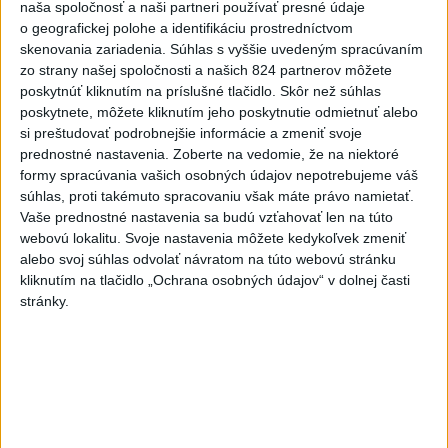
naša spoločnosť a naši partneri používať presné údaje
o geografickej polohe a identifikáciu prostredníctvom
skenovania zariadenia. Súhlas s vyššie uvedeným spracúvaním
zo strany našej spoločnosti a našich 824 partnerov môžete
poskytnúť kliknutím na príslušné tlačidlo. Skôr než súhlas
poskytnete, môžete kliknutím jeho poskytnutie odmietnuť alebo
si preštudovať podrobnejšie informácie a zmeniť svoje
prednostné nastavenia.
Zoberte na vedomie, že na niektoré
formy spracúvania vašich osobných údajov nepotrebujeme váš
Tragická nehoda: Prevrátil sa čln,
súhlas, proti takémuto spracovaniu však máte právo namietať.
Vaše prednostné nastavenia sa budú vzťahovať len na túto
zahynula žena a jej 5-mesačná dcéra
webovú lokalitu. Svoje nastavenia môžete kedykoľvek zmeniť
Polícia vedie trestné stíhanie voči vodičovi.
alebo svoj súhlas odvolať návratom na túto webovú stránku
kliknutím na tlačidlo „Ochrana osobných údajov“ v dolnej časti
dnes 6:05
stránky.
Slovensko
Pamätný deň obetí banských
nešťastí pripomína tragédiu v
Handlovej
dnes 5:15