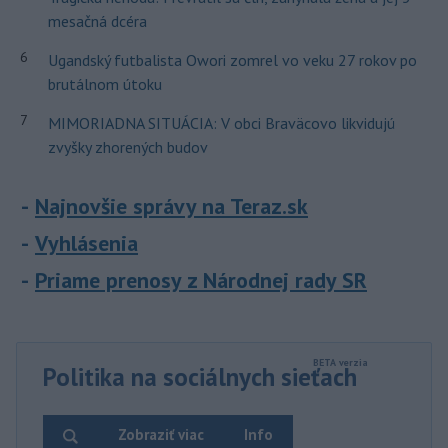
mesačná dcéra
6
Ugandský futbalista Owori zomrel vo veku 27 rokov po
brutálnom útoku
7
MIMORIADNA SITUÁCIA: V obci Braväcovo likvidujú
zvyšky zhorených budov
Najnovšie správy na Teraz.sk
Vyhlásenia
Priame prenosy z Národnej rady SR
Politika na sociálnych sieťach
Zobraziť viac
Info