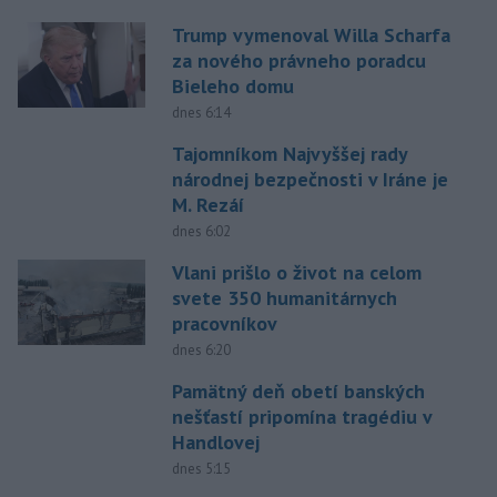
Trump vymenoval Willa Scharfa
za nového právneho poradcu
Bieleho domu
dnes 6:14
Tajomníkom Najvyššej rady
národnej bezpečnosti v Iráne je
M. Rezáí
dnes 6:02
Vlani prišlo o život na celom
svete 350 humanitárnych
pracovníkov
dnes 6:20
Pamätný deň obetí banských
nešťastí pripomína tragédiu v
Handlovej
dnes 5:15