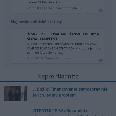
zahraničí? Pozrite si #rec...
včera 18:41
|
Kancelária prezidenta SR
Najnovšie politické statusy
✴️ SKVELÝ FESTIVAL KRESŤANSKEJ HUDBY A
SLOVA - CAMPFEST...
✴️ SKVELÝ FESTIVAL KRESŤANSKEJ HUDBY A SLOVA -
CAMPFEST 2026 - SOM TENTO ROK MINUL... a je mi to
úprimne ľúto ! Nemoho...
dnes 04:20
|
Škripek Branislav
Neprehliadnite
J. Božik: Financovanie samospráv nie
je ich jediný problém
OTESTUJTE SA: Rozumiete