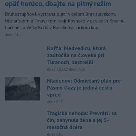
opäť horúco, dbajte na pitný režim
Druhostupňová výstraha platí v celom Bratislavskom,
Nitrianskom a Trnavskom kraji. Rovnako v okresoch Krupina,
Lučenec a Veľký Krtíš v Banskobystrickom kraji.
dnes 7:17
Kuffa: Medvedicu, ktorá
zaútočila na človeka pri
Turanoch, zastrelili
aktualizované
dnes 7:03
,
dnes 7:35
Mladenov: Odmietaný plán pre
Pásmo Gazy je jediná cesta
vpred
dnes 6:10
Tragická nehoda: Prevrátil sa
čln, zahynula žena a jej 5-
mesačná dcéra
dnes 6:05