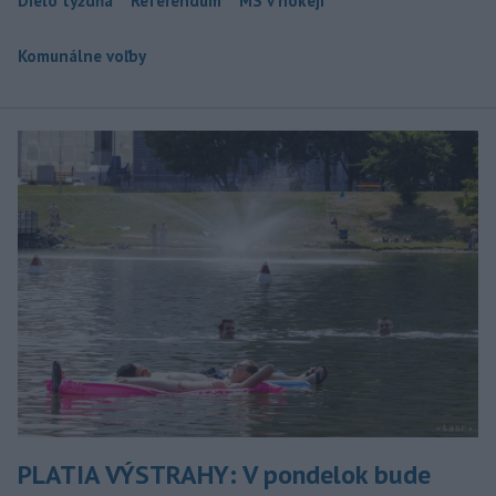
Dielo týždňa
Referendum
MS v hokeji
Komunálne voľby
PLATIA VÝSTRAHY: V pondelok bude