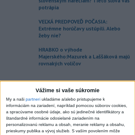
slovenským nárečiam? Tieto slová vás
potrápia
VEĽKÁ PREDPOVEĎ POČASIA:
Extrémne horúčavy ustúpili. Alebo
žeby nie?
HRABKO o výhode
Majerského:Mazurek a Laššáková majú
rovnakých voličov
Správy
Vážime si vaše súkromie
My a naši
partneri
ukladáme a/alebo pristupujeme k
informáciám na zariadení, napríklad pomocou súborov cookies,
a spracúvame osobné údaje, ako sú jedinečné identifikátory a
štandardné informácie odosielané zariadením na
personalizovanú reklamu a obsah, meranie reklamy a obsahu,
prieskumy publika a vývoj služieb.
S vaším povolením môže