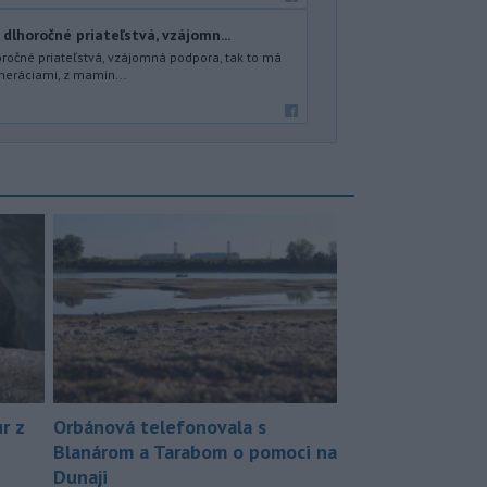
 dlhoročné priateľstvá, vzájomn...
oročné priateľstvá, vzájomná podpora, tak to má
neráciami, z mamin...
r z
Orbánová telefonovala s
Blanárom a Tarabom o pomoci na
Dunaji