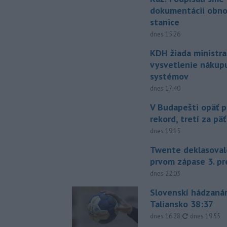
dokumentácii obno
stanice
dnes 15:26
KDH žiada ministra
vysvetlenie nákup
systémov
dnes 17:40
V Budapešti opäť p
rekord, tretí za pä
dnes 19:15
Twente deklasoval
prvom zápase 3. pr
dnes 22:03
Slovenskí hádzanár
Taliansko 38:37
aktualizovan
dnes 16:28
,
dnes 19:55