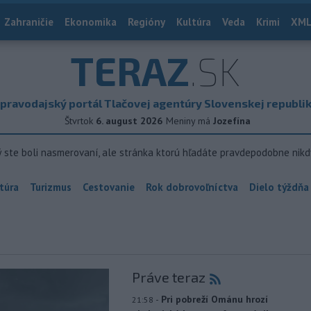
Zahraničie
Ekonomika
Regióny
Kultúra
Veda
Krimi
XML
TERAZ
.SK
pravodajský portál Tlačovej agentúry Slovenskej republi
Štvrtok
6. august 2026
Meniny má
Jozefína
ý ste boli nasmerovaní, ale stránka ktorú hľadáte pravdepodobne nikd
túra
Turizmus
Cestovanie
Rok dobrovoľníctva
Dielo týždňa
Práve teraz
-
Pri pobreží Ománu hrozí
21:58