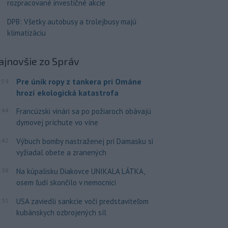
rozpracované investičné akcie
DPB: Všetky autobusy a trolejbusy majú
klimatizáciu
ajnovšie
zo Správ
Pre únik ropy z tankera pri Ománe
:59
hrozí ekologická katastrofa
:44
Francúzski vinári sa po požiaroch obávajú
dymovej príchute vo víne
:42
Výbuch bomby nastraženej pri Damasku si
vyžiadal obete a zranených
:38
Na kúpalisku Diakovce UNIKALA LÁTKA,
osem ľudí skončilo v nemocnici
:31
USA zaviedli sankcie voči predstaviteľom
kubánskych ozbrojených síl