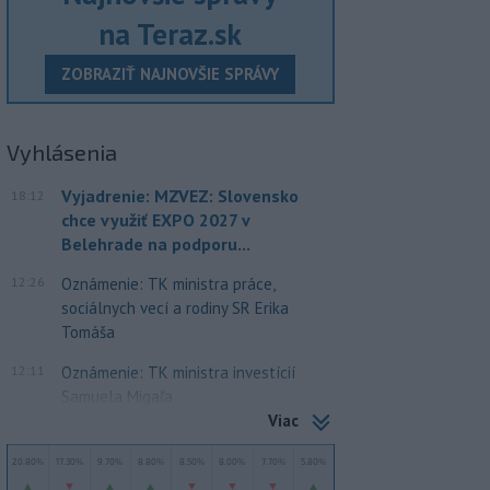
na Teraz.sk
ZOBRAZIŤ NAJNOVŠIE SPRÁVY
Vyhlásenia
Vyjadrenie: MZVEZ: Slovensko
18:12
chce využiť EXPO 2027 v
Belehrade na podporu...
12:26
Oznámenie: TK ministra práce,
sociálnych vecí a rodiny SR Erika
Tomáša
12:11
Oznámenie: TK ministra investícií
Samuela Migaľa
Viac