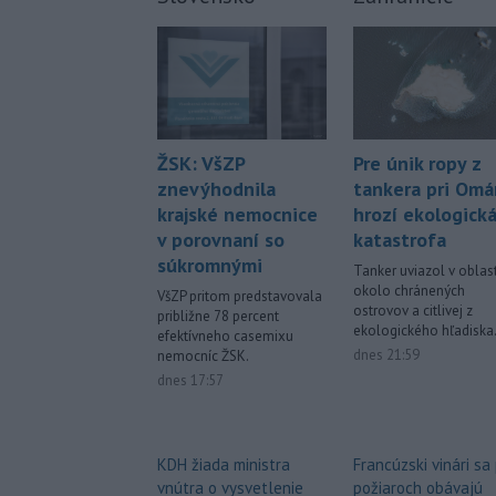
Pre únik ropy z
ŽSK: VšZP
tankera pri Om
znevýhodnila
hrozí ekologick
krajské nemocnice
katastrofa
v porovnaní so
súkromnými
Tanker uviazol v oblast
okolo chránených
VšZP pritom predstavovala
ostrovov a citlivej z
približne 78 percent
ekologického hľadiska
efektívneho casemixu
dnes 21:59
nemocníc ŽSK.
dnes 17:57
Francúzski vinári sa
KDH žiada ministra
požiaroch obávajú
vnútra o vysvetlenie