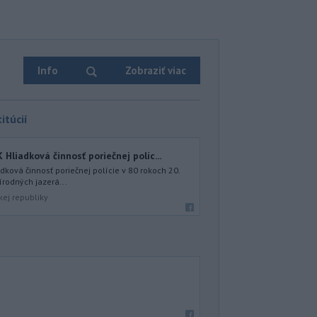
Info
Zobraziť viac
itúcií
iadková činnosť poriečnej políc...
ová činnosť poriečnej polície v 80 rokoch 20.
írodných jazerá...
kej republiky