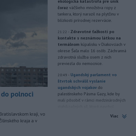
ekologická katastrofa pre únik
čoraz
väčšieho množstva ropy z
tankera, ktorý narazil na plytčinu v
blízkosti prírodnej rezervácie.
-
Zdravotné ťažkosti po
21:22
kontakte s neznámou látkou na
termálnom
kúpalisku v Diakovciach v
okrese Šaľa malo 16 osôb. Záchranná
zdravotná služba osem z nich
previezla do nemocnice.
-
Ugandský parlament vo
20:49
štvrtok schválil vyslanie
ugandských vojakov
do
do polnoci
palestínskeho Pásma Gazy, kde by
mali pôsobiť v rámci medzinárodných
stabilizačných síl, ktoré navrhol
americký prezident Donald Trump.
Bratislavskom kraji, vo
Viac
ilinského kraja a v
-
Anglická futbalová asociácia
20:07
(FA) stiahla svoju podporu