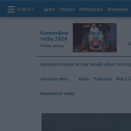
RUBRIKY
Index
Šport
Počasie
Publicistika
Slovensko
Komunálne
voľby 2026
S
Všetky správy
Úprimne ľutujeme, že sme nenašli odkaz na ktor
Aktuálne témy:
Kvízy
Podcasty
Rok Ľ.Š
Komunálne voľby