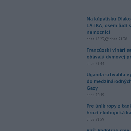
Na kúpalisku Diak
LÁTKA, osem ľudí s
nemocnici
aktualizovan
dnes 18:23
,
dnes 21:38
Francúzski vinári s
obávajú dymovej pr
dnes 21:44
Uganda schválila v
do medzinárodných
Gazy
dnes 20:49
Pre únik ropy z ta
hrozí ekologická k
dnes 21:59
Ráž: Podpísali sme