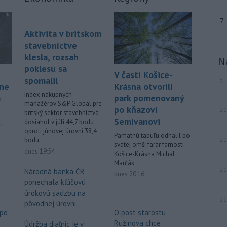
7
Aktivita v britskom
stavebníctve
klesla, rozsah
N
poklesu sa
V časti Košice-
spomalil
21
áne
Krásna otvorili
Index nákupných
á
park pomenovaný
manažérov S&P Global pre
po kňazovi
21
britský sektor stavebníctva
Semivanovi
dosiahol v júli 44,7 bodu
i
oproti júnovej úrovni 38,4
Pamätnú tabuľu odhalil po
21
bodu.
svätej omši farár farnosti
.
dnes 19:54
Košice-Krásna Michal
Marčák.
21
Národná banka ČR
dnes 20:16
ponechala kľúčovú
úrokovú sadzbu na
21
pôvodnej úrovni
 po
O post starostu
Ružinova chce
Údržba diaľnic je v