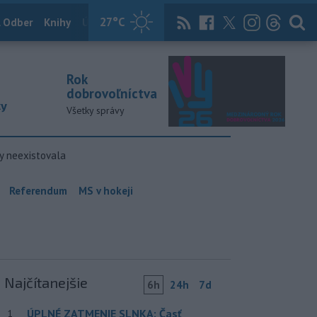
27
°C
 Odber
Knihy
Útulkovo
Magazín
News Now
Archív
TASR
Rok
dobrovoľníctva
ky
Všetky správy
y neexistovala
Referendum
MS v hokeji
Najčítanejšie
6h
24h
7d
ÚPLNÉ ZATMENIE SLNKA: Časť
1