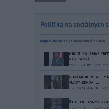
Politika na sociálnych 
Najnovšie videá
Najsledovanejšie videá
V ROKU 2015 NÁS KRIT
NAŠE SLOVÁ
dnes 17:35
|
Šutaj Eštok Matúš
NEMÁME ROPU, ALE MÁM
VLASTIZRADA‼️...
dnes 17:05
|
Jakab Július
|
493
‼️TOTO JE JASNÝ ODKAZ
dnes 16:20
|
Hnutie SLOVENS