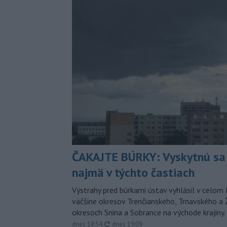
ČAKAJTE BÚRKY: Vyskytnú sa 
najmä v týchto častiach
Výstrahy pred búrkami ústav vyhlásil v celom 
väčšine okresov Trenčianskeho, Trnavského a Ž
okresoch Snina a Sobrance na východe krajiny.
aktualizované
dnes 18:54
,
dnes 19:09