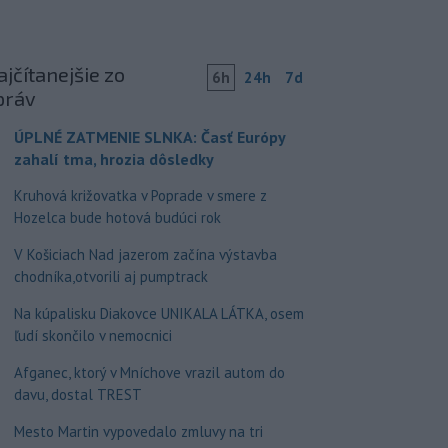
jčítanejšie zo
6h
24h
7d
práv
ÚPLNÉ ZATMENIE SLNKA: Časť Európy
zahalí tma, hrozia dôsledky
Kruhová križovatka v Poprade v smere z
Hozelca bude hotová budúci rok
V Košiciach Nad jazerom začína výstavba
chodníka,otvorili aj pumptrack
Na kúpalisku Diakovce UNIKALA LÁTKA, osem
ľudí skončilo v nemocnici
Afganec, ktorý v Mníchove vrazil autom do
davu, dostal TREST
Mesto Martin vypovedalo zmluvy na tri