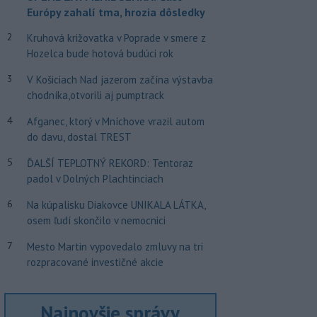
Európy zahalí tma, hrozia dôsledky
2
Kruhová križovatka v Poprade v smere z
Hozelca bude hotová budúci rok
3
V Košiciach Nad jazerom začína výstavba
chodníka,otvorili aj pumptrack
4
Afganec, ktorý v Mníchove vrazil autom
do davu, dostal TREST
5
ĎALŠÍ TEPLOTNÝ REKORD: Tentoraz
padol v Dolných Plachtinciach
6
Na kúpalisku Diakovce UNIKALA LÁTKA,
osem ľudí skončilo v nemocnici
7
Mesto Martin vypovedalo zmluvy na tri
rozpracované investičné akcie
Najnovšie správy