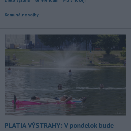
Dielo týždňa
Referendum
MS v hokeji
Komunálne voľby
PLATIA VÝSTRAHY: V pondelok bude