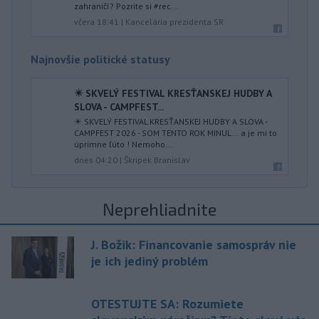
zahraničí? Pozrite si #rec...
včera 18:41
|
Kancelária prezidenta SR
Najnovšie politické statusy
✴️ SKVELÝ FESTIVAL KRESŤANSKEJ HUDBY A
SLOVA - CAMPFEST...
✴️ SKVELÝ FESTIVAL KRESŤANSKEJ HUDBY A SLOVA -
CAMPFEST 2026 - SOM TENTO ROK MINUL... a je mi to
úprimne ľúto ! Nemoho...
dnes 04:20
|
Škripek Branislav
Neprehliadnite
J. Božik: Financovanie samospráv nie
je ich jediný problém
OTESTUJTE SA: Rozumiete