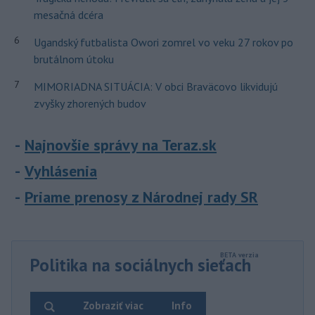
mesačná dcéra
6
Ugandský futbalista Owori zomrel vo veku 27 rokov po
brutálnom útoku
7
MIMORIADNA SITUÁCIA: V obci Braväcovo likvidujú
zvyšky zhorených budov
Najnovšie správy na Teraz.sk
Vyhlásenia
Priame prenosy z Národnej rady SR
Politika na sociálnych sieťach
Zobraziť viac
Info