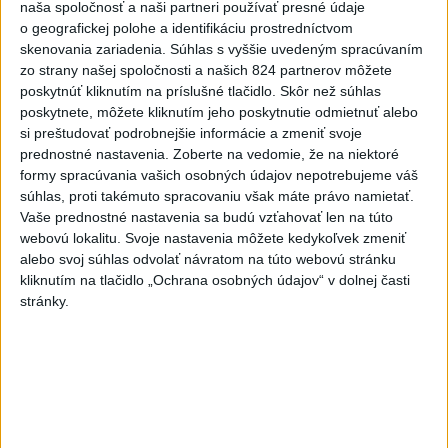
naša spoločnosť a naši partneri používať presné údaje
o geografickej polohe a identifikáciu prostredníctvom
skenovania zariadenia. Súhlas s vyššie uvedeným spracúvaním
zo strany našej spoločnosti a našich 824 partnerov môžete
poskytnúť kliknutím na príslušné tlačidlo. Skôr než súhlas
poskytnete, môžete kliknutím jeho poskytnutie odmietnuť alebo
si preštudovať podrobnejšie informácie a zmeniť svoje
prednostné nastavenia.
Zoberte na vedomie, že na niektoré
formy spracúvania vašich osobných údajov nepotrebujeme váš
Tragická nehoda: Prevrátil sa čln,
súhlas, proti takémuto spracovaniu však máte právo namietať.
Vaše prednostné nastavenia sa budú vzťahovať len na túto
zahynula žena a jej 5-mesačná dcéra
webovú lokalitu. Svoje nastavenia môžete kedykoľvek zmeniť
Polícia vedie trestné stíhanie voči vodičovi.
alebo svoj súhlas odvolať návratom na túto webovú stránku
kliknutím na tlačidlo „Ochrana osobných údajov“ v dolnej časti
dnes 6:05
stránky.
Slovensko
Pamätný deň obetí banských
nešťastí pripomína tragédiu v
Handlovej
dnes 5:15