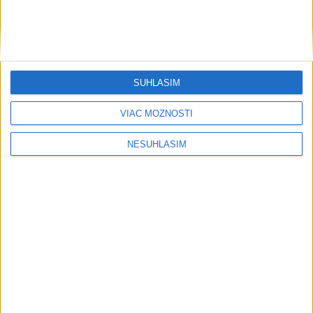
Najmä na západe sú na poobedie
vydané výstrahy pred vysokými
teplotami
SÚHLASÍM
včera 10:29
VIAC MOŽNOSTÍ
NESÚHLASÍM
Neprehliadnite
Mikloško: Radikalizácia medzi
mladými narastá, spúšťačom je i
samota
Grécky raj bez davov? Toto sú tie
najkrajšie miesta Kefalónie
PREDANÓCYOVÁ: Vývoj nových