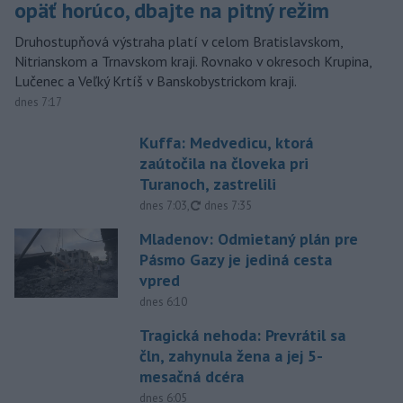
opäť horúco, dbajte na pitný režim
Druhostupňová výstraha platí v celom Bratislavskom,
Nitrianskom a Trnavskom kraji. Rovnako v okresoch Krupina,
Lučenec a Veľký Krtíš v Banskobystrickom kraji.
dnes 7:17
Kuffa: Medvedicu, ktorá
zaútočila na človeka pri
Turanoch, zastrelili
aktualizované
dnes 7:03
,
dnes 7:35
Mladenov: Odmietaný plán pre
Pásmo Gazy je jediná cesta
vpred
dnes 6:10
Tragická nehoda: Prevrátil sa
čln, zahynula žena a jej 5-
mesačná dcéra
dnes 6:05