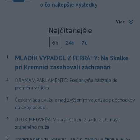
o čo najlepšie výsledky
Viac
Najčítanejšie
6h
24h
7d
MLADÍK VYPADOL Z FERRATY: Na Skalke
1
pri Kremnici zasahovali záchranári
2
DRÁMA V PARLAMENTE: Poslankyňa hádzala do
premiéra vajíčka
3
Česká vláda uvažuje nad zvýšením valorizácie dôchodkov
na dvojnásobok
4
ÚTOK MEDVEĎA: V Turanoch pri zjazde z D1 našli
zraneného muža
5
Tragická nehoda: Prevrátil sa čln, zahynula žena a jej 5-