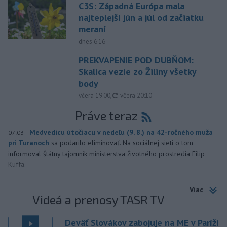
C3S: Západná Európa mala
najteplejší jún a júl od začiatku
meraní
dnes 6:16
PREKVAPENIE POD DUBŇOM:
Skalica vezie zo Žiliny všetky
body
aktualizované
včera 19:00
,
včera 20:10
Práve teraz
-
Medvedicu útočiacu v nedeľu (9. 8.) na 42-ročného muža
07:03
pri Turanoch
sa podarilo eliminovať. Na sociálnej sieti o tom
informoval štátny tajomník ministerstva životného prostredia Filip
Kuffa.
Viac
Videá a prenosy TASR TV
Deväť Slovákov zabojuje na ME v Paríži