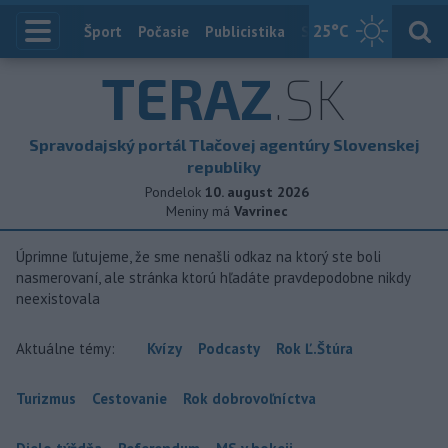
25
°C
Index
Šport
Počasie
Publicistika
Slovensko
Zahranič
TERAZ
.SK
Spravodajský portál Tlačovej agentúry Slovenskej
republiky
Pondelok
10. august 2026
Meniny má
Vavrinec
Úprimne ľutujeme, že sme nenašli odkaz na ktorý ste boli
nasmerovaní, ale stránka ktorú hľadáte pravdepodobne nikdy
neexistovala
Aktuálne témy:
Kvízy
Podcasty
Rok Ľ.Štúra
Turizmus
Cestovanie
Rok dobrovoľníctva