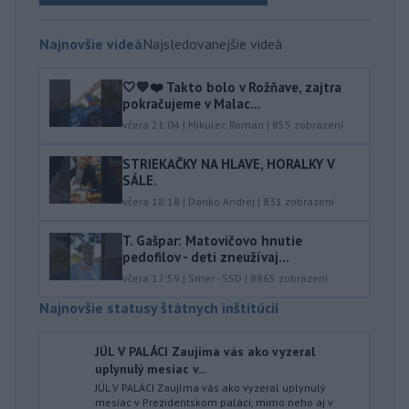
Najnovšie videá
Najsledovanejšie videá
🤍💙❤️ Takto bolo v Rožňave, zajtra
pokračujeme v Malac...
včera 21:04
|
Mikulec Roman
|
855
zobrazení
STRIEKAČKY NA HLAVE, HORALKY V
SÁLE.
včera 18:18
|
Danko Andrej
|
831
zobrazení
T. Gašpar: Matovičovo hnutie
pedofilov - deti zneužívaj...
včera 17:59
|
Smer - SSD
|
8865
zobrazení
Najnovšie statusy štátnych inštitúcií
JÚL V PALÁCI Zaujíma vás ako vyzeral
uplynulý mesiac v...
JÚL V PALÁCI Zaujíma vás ako vyzeral uplynulý
mesiac v Prezidentskom paláci, mimo neho aj v