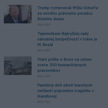
Trump vymenoval Willa Scharfa
za nového právneho poradcu
Bieleho domu
dnes 6:14
Tajomníkom Najvyššej rady
národnej bezpečnosti v Iráne je
M. Rezáí
dnes 6:02
Vlani prišlo o život na celom
svete 350 humanitárnych
pracovníkov
dnes 6:20
Pamätný deň obetí banských
nešťastí pripomína tragédiu v
Handlovej
dnes 5:15