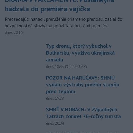
hádzala do premiéra vajíčka
Predsedajúci nariadil prerušenie priameho prenosu, zatiaľ čo
bezpečnostná služba sa ponáhľala ochrániť premiéra.
dnes 20:16
Typ dronu, ktorý vybuchol v
Bulharsku, využíva ukrajinská
armáda
aktualizované
dnes 18:43
,
dnes 19:29
POZOR NA HARÚČAVY: SHMÚ
vydalo výstrahy prvého stupňa
pred teplom
dnes 19:28
SMRŤ V HORÁCH: V Západných
Tatrách zomrel 76-ročný turista
dnes 20:04