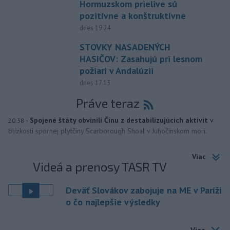
Hormuzskom prielive sú
pozitívne a konštruktívne
dnes 19:24
STOVKY NASADENÝCH
HASIČOV: Zasahujú pri lesnom
požiari v Andalúzii
dnes 17:13
Práve teraz
-
Spojené štáty obvinili Čínu z destabilizujúcich aktivít
v
20:38
blízkosti spornej plytčiny Scarborough Shoal v Juhočínskom mori.
Viac
Videá a prenosy TASR TV
Deväť Slovákov zabojuje na ME v Paríži
o čo najlepšie výsledky