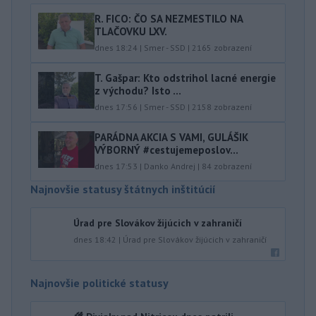
R. FICO: ČO SA NEZMESTILO NA
TLAČOVKU LXV.
dnes 18:24
|
Smer - SSD
|
2165
zobrazení
T. Gašpar: Kto odstrihol lacné energie
z východu? Isto ...
dnes 17:56
|
Smer - SSD
|
2158
zobrazení
PARÁDNA AKCIA S VAMI, GULÁŠIK
VÝBORNÝ #cestujemeposlov...
dnes 17:53
|
Danko Andrej
|
84
zobrazení
Najnovšie statusy štátnych inštitúcií
Úrad pre Slovákov žijúcich v zahraničí
dnes 18:42
|
Úrad pre Slovákov žijúcich v zahraničí
Najnovšie politické statusy