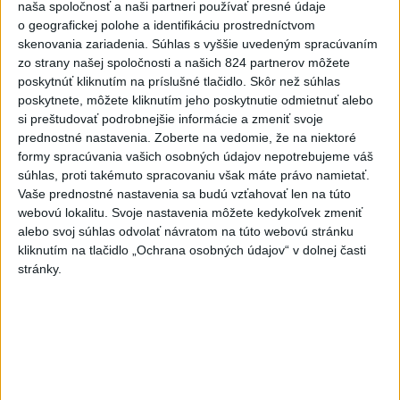
naša spoločnosť a naši partneri používať presné údaje
o geografickej polohe a identifikáciu prostredníctvom
skenovania zariadenia. Súhlas s vyššie uvedeným spracúvaním
SMRŤ V HORÁCH: V Západných Tatrách
zo strany našej spoločnosti a našich 824 partnerov môžete
zomrel 76-ročný turista
poskytnúť kliknutím na príslušné tlačidlo. Skôr než súhlas
poskytnete, môžete kliknutím jeho poskytnutie odmietnuť alebo
Muža sa na základe telefonickej inštruktáže operátorky
si preštudovať podrobnejšie informácie a zmeniť svoje
záchrannej zdravotnej služby pokúsili zachrániť riadenou
prednostné nastavenia.
Zoberte na vedomie, že na niektoré
resuscitáciou.
formy spracúvania vašich osobných údajov nepotrebujeme váš
súhlas, proti takémuto spracovaniu však máte právo namietať.
dnes 20:04
Vaše prednostné nastavenia sa budú vzťahovať len na túto
Slovensko
webovú lokalitu. Svoje nastavenia môžete kedykoľvek zmeniť
alebo svoj súhlas odvolať návratom na túto webovú stránku
kliknutím na tlačidlo „Ochrana osobných údajov“ v dolnej časti
Polícia vyzýva mladých, aby boli
stránky.
opatrní s požívaním alkoholu
dnes 20:30
MZVEZ: V Nemecku zavedú zákaz konzumácie alkoholu na
staniciach