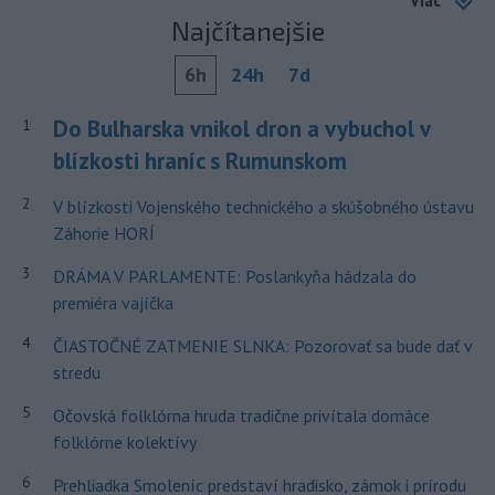
Viac
Najčítanejšie
6h
24h
7d
Do Bulharska vnikol dron a vybuchol v
1
blízkosti hraníc s Rumunskom
2
V blízkosti Vojenského technického a skúšobného ústavu
Záhorie HORÍ
3
DRÁMA V PARLAMENTE: Poslankyňa hádzala do
premiéra vajíčka
4
ČIASTOČNÉ ZATMENIE SLNKA: Pozorovať sa bude dať v
stredu
5
Očovská folklórna hruda tradične privítala domáce
folklórne kolektívy
6
Prehliadka Smoleníc predstaví hradisko, zámok i prírodu