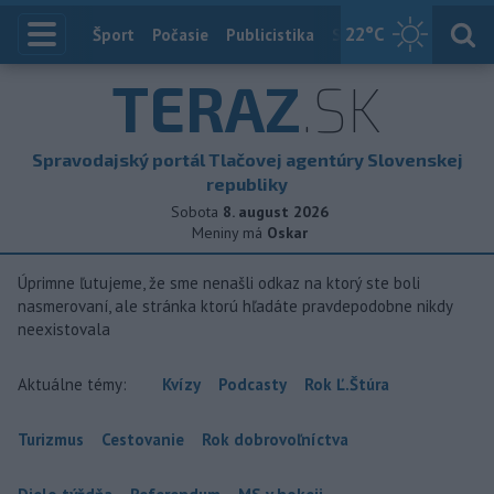
22
°C
Index
Šport
Počasie
Publicistika
Slovensko
Zahranič
TERAZ
.SK
Spravodajský portál Tlačovej agentúry Slovenskej
republiky
Sobota
8. august 2026
Meniny má
Oskar
Úprimne ľutujeme, že sme nenašli odkaz na ktorý ste boli
nasmerovaní, ale stránka ktorú hľadáte pravdepodobne nikdy
neexistovala
Aktuálne témy:
Kvízy
Podcasty
Rok Ľ.Štúra
Turizmus
Cestovanie
Rok dobrovoľníctva