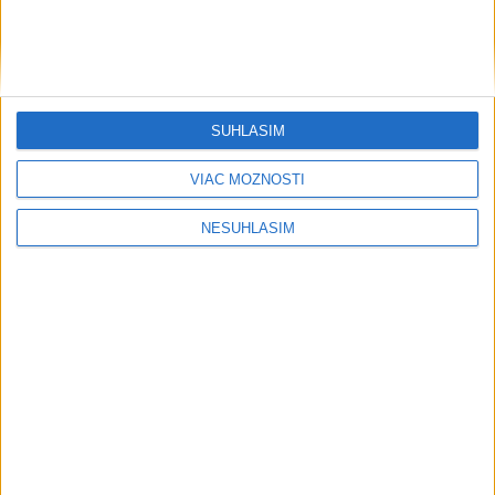
SÚHLASÍM
VIAC MOŽNOSTÍ
....
NESÚHLASÍM