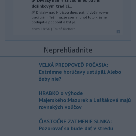
🌾 Diviaky nad Nitricou dnes patrili
dožinkovým tradíci...
🌾 Diviaky nad Nitricou dnes patrili dožinkovým
tradíciám. Teší ma, že som mohol toto krásne
podujatie podporiť a byť je...
dnes 18:30
|
Takáč Richard
Neprehliadnite
VEĽKÁ PREDPOVEĎ POČASIA:
Extrémne horúčavy ustúpili. Alebo
žeby nie?
HRABKO o výhode
Majerského:Mazurek a Laššáková majú
rovnakých voličov
ČIASTOČNÉ ZATMENIE SLNKA:
Pozorovať sa bude dať v stredu