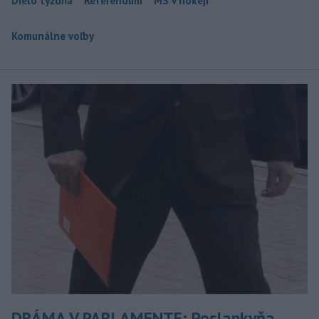
Dielo týždňa
Referendum
MS v hokeji
Komunálne voľby
DRÁMA V PARLAMENTE: Poslankyňa