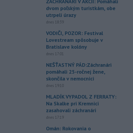
ZÁCHRANÁRI V AKCII: Pomáhali
dvom poľským turistkám, obe
utrpeli úrazy
dnes 18:39
VODIČI, POZOR: Festival
Lovestream spôsobuje v
Bratislave kolóny
dnes 17:01
NEŠŤASTNÝ PÁD:Záchranári
pomáhali 25-ročnej žene,
skončila v nemocnici
dnes 19:10
MLADÍK VYPADOL Z FERRATY:
Na Skalke pri Kremnici
zasahovali záchranári
dnes 17:19
Omán: Rokovania o