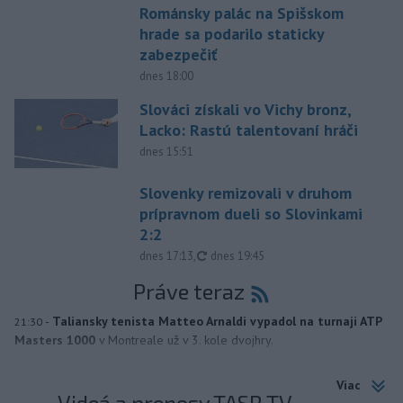
Románsky palác na Spišskom
hrade sa podarilo staticky
zabezpečiť
dnes 18:00
Slováci získali vo Vichy bronz,
Lacko: Rastú talentovaní hráči
dnes 15:51
Slovenky remizovali v druhom
prípravnom dueli so Slovinkami
2:2
aktualizované
dnes 17:13
,
dnes 19:45
Práve teraz
-
Taliansky tenista Matteo Arnaldi vypadol na turnaji ATP
21:30
Masters 1000
v Montreale už v 3. kole dvojhry.
Viac
Videá a prenosy TASR TV