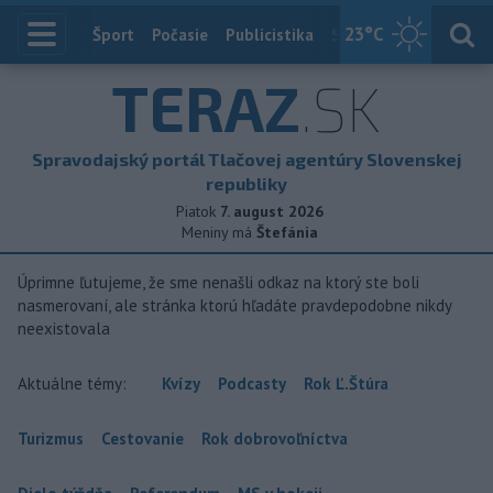
23
°C
Index
Šport
Počasie
Publicistika
Slovensko
Zahranič
TERAZ
.SK
Spravodajský portál Tlačovej agentúry Slovenskej
republiky
Piatok
7. august 2026
Meniny má
Štefánia
Úprimne ľutujeme, že sme nenašli odkaz na ktorý ste boli
nasmerovaní, ale stránka ktorú hľadáte pravdepodobne nikdy
neexistovala
Aktuálne témy:
Kvízy
Podcasty
Rok Ľ.Štúra
Turizmus
Cestovanie
Rok dobrovoľníctva