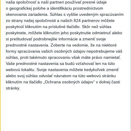
KDH od polície očakáva rýchle
naša spoločnosť a naši partneri používať presné údaje
vyšetrenie útoku na cudzincov v
o geografickej polohe a identifikáciu prostredníctvom
Nitre
skenovania zariadenia. Súhlas s vyššie uvedeným spracúvaním
zo strany našej spoločnosti a našich 824 partnerov môžete
dnes 18:06
poskytnúť kliknutím na príslušné tlačidlo. Skôr než súhlas
Rezort školstva pomôže samosprávam s určovaním
poskytnete, môžete kliknutím jeho poskytnutie odmietnuť alebo
školských obvodov
si preštudovať podrobnejšie informácie a zmeniť svoje
prednostné nastavenia.
Zoberte na vedomie, že na niektoré
O jedného prevádzača menej: Prispela k tomu aj slovenská
formy spracúvania vašich osobných údajov nepotrebujeme váš
súhlas, proti takémuto spracovaniu však máte právo namietať.
polícia
Vaše prednostné nastavenia sa budú vzťahovať len na túto
webovú lokalitu. Svoje nastavenia môžete kedykoľvek zmeniť
POŽIAR V SLOVNAFTE: Došlo k narušeniu jednej z nádrží
alebo svoj súhlas odvolať návratom na túto webovú stránku
kliknutím na tlačidlo „Ochrana osobných údajov“ v dolnej časti
Zahraničie
stránky.
Turecko: Nová obranná dohoda nie v
rozpore so záväzkami voči NATO
dnes 22:09