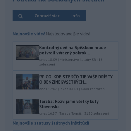
Zobraziť viac
Info
Najnovšie videá
Najsledovanejšie videá
Kontrolný deň na Spišskom hrade
potvrdil výrazný pokrok...
dnes 18:09
|
Ministerstvo kultúry SR
|
16
zobrazení
⁉️FICO, KDE STE⁉️ČO TIE VAŠE DRÍSTY
O BENZÍNE⁉️VŠETKÝCH...
dnes 17:02
|
Jakab Július
|
4008
zobrazení
Taraba: Rozvíjame všetky kúty
Slovenska
dnes 16:57
|
Taraba Tomáš
|
3130
zobrazení
Najnovšie statusy štátnych inštitúcií