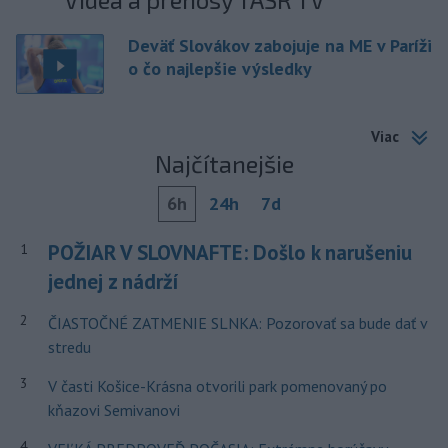
Deväť Slovákov zabojuje na ME v Paríži
o čo najlepšie výsledky
Viac
Najčítanejšie
6h
24h
7d
POŽIAR V SLOVNAFTE: Došlo k narušeniu
1
jednej z nádrží
2
ČIASTOČNÉ ZATMENIE SLNKA: Pozorovať sa bude dať v
stredu
3
V časti Košice-Krásna otvorili park pomenovaný po
kňazovi Semivanovi
4