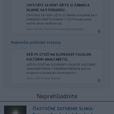
CHYSTÁTE SA VON? UŽITE SI ZÁBAVU A
HLAVNE SA V PORIADKU...
CHYSTÁTE SA VON? UŽITE SI ZÁBAVU A HLAVNE SA V
PORIADKU VRÁŤTE DOMOV📍 👮‍♂️ Policajti počas
nočnej akcie navštívili pa...
dnes 18:00
|
Polícia Slovenskej republiky
Najnovšie politické statusy
KEĎ PS ÚTOČÍ NA SLOVENSKÝ FOLKLÓR:
KULTÚRNY ANALFABETIZ...
KEĎ PS ÚTOČÍ NA SLOVENSKÝ FOLKLÓR: KULTÚRNY
ANALFABETIZMUS V PRIAMOM PRENOSE Keď sa
progresívci pustia do slovenských t...
dnes 20:50
|
Kéry Marián
Neprehliadnite
ČIASTOČNÉ ZATMENIE SLNKA: