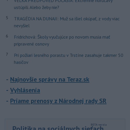
VEĽKÁ PREDPOVEĎ POČASIA: Extrémne horúčavy
ustúpili. Alebo žeby nie?
5
TRAGÉDIA NA DUNAJI: Muž sa išiel okúpať, z vody viac
nevyšiel
6
Fridrichová: Školy vyučujúce po novom musia mať
pripravené osnovy
7
Pri požiari lesného porastu v Trstíne zasahuje takmer 50
hasičov
Najnovšie správy na Teraz.sk
Vyhlásenia
Priame prenosy z Národnej rady SR
Politika na sociálnych sieťach