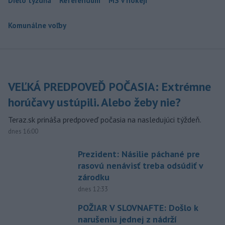
Dielo týždňa
Referendum
MS v hokeji
Komunálne voľby
VEĽKÁ PREDPOVEĎ POČASIA: Extrémne
horúčavy ustúpili. Alebo žeby nie?
Teraz.sk prináša predpoveď počasia na nasledujúci týždeň.
dnes 16:00
Prezident: Násilie páchané pre
rasovú nenávisť treba odsúdiť v
zárodku
dnes 12:33
POŽIAR V SLOVNAFTE: Došlo k
narušeniu jednej z nádrží