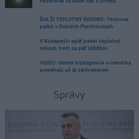
Pozorovať sa bude dať v stredu
ĎALŠÍ TEPLOTNÝ REKORD: Tentoraz
padol v Dolných Plachtinciach
V Budapešti opäť padol teplotný
rekord, tretí za päť týždňov
VIDEO: Umelá inteligencia a robotika
pomáhajú už aj záchranárom
Správy