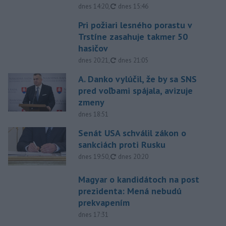
aktualizované
dnes 14:20
,
dnes 15:46
Pri požiari lesného porastu v
Trstíne zasahuje takmer 50
hasičov
aktualizované
dnes 20:21
,
dnes 21:05
A. Danko vylúčil, že by sa SNS
pred voľbami spájala, avizuje
zmeny
dnes 18:51
Senát USA schválil zákon o
sankciách proti Rusku
aktualizované
dnes 19:50
,
dnes 20:20
Magyar o kandidátoch na post
prezidenta: Mená nebudú
prekvapením
dnes 17:31