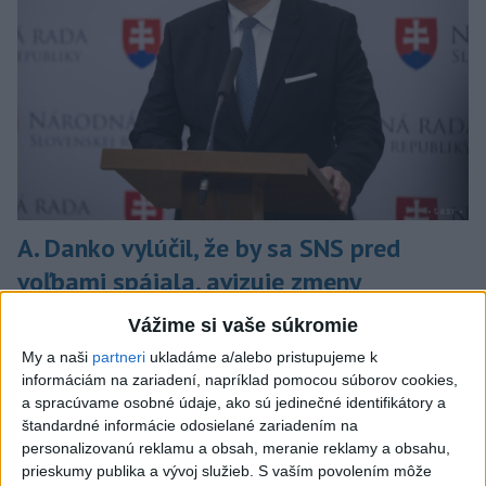
A. Danko vylúčil, že by sa SNS pred
voľbami spájala, avizuje zmeny
Vyhlásil, že už nebude niesť zodpovednosť za „zbabrané
Vážime si vaše súkromie
zonácie, odposluchy ani za iné veci, s ktorými SNS nemá nič
My a naši
partneri
ukladáme a/alebo pristupujeme k
spoločné“.
informáciám na zariadení, napríklad pomocou súborov cookies,
dnes 18:51
a spracúvame osobné údaje, ako sú jedinečné identifikátory a
štandardné informácie odosielané zariadením na
Slovensko
personalizovanú reklamu a obsah, meranie reklamy a obsahu,
prieskumy publika a vývoj služieb.
S vaším povolením môže