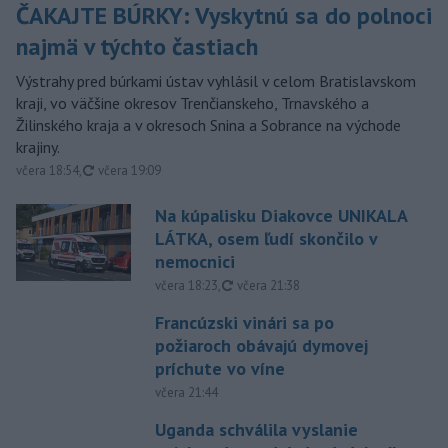
ČAKAJTE BÚRKY: Vyskytnú sa do polnoci
najmä v týchto častiach
Výstrahy pred búrkami ústav vyhlásil v celom Bratislavskom
kraji, vo väčšine okresov Trenčianskeho, Trnavského a
Žilinského kraja a v okresoch Snina a Sobrance na východe
krajiny.
aktualizované
včera 18:54
,
včera 19:09
Na kúpalisku Diakovce UNIKALA
LÁTKA, osem ľudí skončilo v
nemocnici
aktualizované
včera 18:23
,
včera 21:38
Francúzski vinári sa po
požiaroch obávajú dymovej
príchute vo víne
včera 21:44
Uganda schválila vyslanie