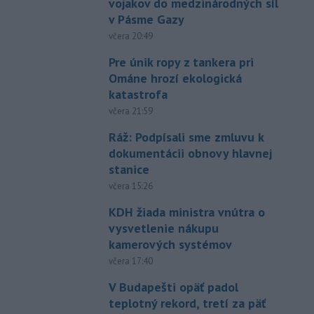
vojakov do medzinárodných síl
v Pásme Gazy
včera 20:49
Pre únik ropy z tankera pri
Ománe hrozí ekologická
katastrofa
včera 21:59
Ráž: Podpísali sme zmluvu k
dokumentácii obnovy hlavnej
stanice
včera 15:26
KDH žiada ministra vnútra o
vysvetlenie nákupu
kamerových systémov
včera 17:40
V Budapešti opäť padol
teplotný rekord, tretí za päť