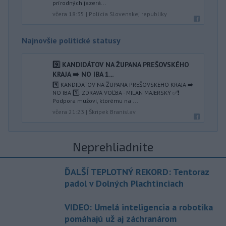
prírodných jazerá...
včera 18:35
|
Polícia Slovenskej republiky
Najnovšie politické statusy
9️⃣ KANDIDÁTOV NA ŽUPANA PREŠOVSKÉHO
KRAJA ➡️ NO IBA 1️...
9️⃣ KANDIDÁTOV NA ŽUPANA PREŠOVSKÉHO KRAJA ➡️
NO IBA 1️⃣. ZDRAVÁ VOĽBA - MILAN MAJERSKÝ ✅️❗️
Podpora mužovi, ktorému na ...
včera 21:23
|
Škripek Branislav
Neprehliadnite
ĎALŠÍ TEPLOTNÝ REKORD: Tentoraz
padol v Dolných Plachtinciach
VIDEO: Umelá inteligencia a robotika
pomáhajú už aj záchranárom