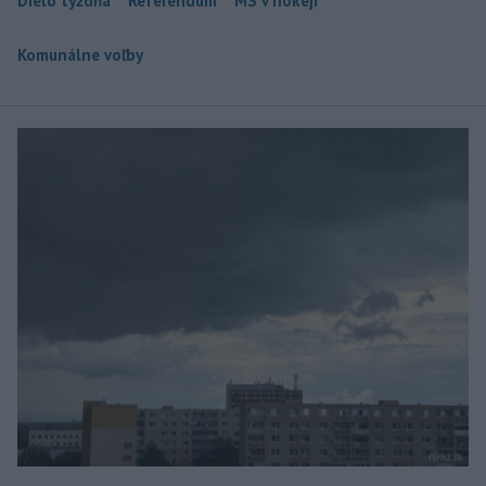
Dielo týždňa
Referendum
MS v hokeji
Komunálne voľby