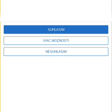
SÚHLASÍM
VIAC MOŽNOSTÍ
NESÚHLASÍM
....