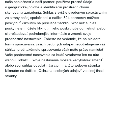
naša spoločnosť a naši partneri používať presné údaje
o geografickej polohe a identifikáciu prostredníctvom
skenovania zariadenia. Súhlas s vyššie uvedeným spracúvaním
zo strany našej spoločnosti a našich 824 partnerov môžete
poskytnúť kliknutím na príslušné tlačidlo. Skôr než súhlas
poskytnete, môžete kliknutím jeho poskytnutie odmietnuť alebo
Na kúpalisku Diakovce UNIKALA LÁTKA,
si preštudovať podrobnejšie informácie a zmeniť svoje
prednostné nastavenia.
Zoberte na vedomie, že na niektoré
osem ľudí skončilo v nemocnici
formy spracúvania vašich osobných údajov nepotrebujeme váš
súhlas, proti takémuto spracovaniu však máte právo namietať.
Na mieste zasahovala aj polícia v súčinnosti s ďalšími
Vaše prednostné nastavenia sa budú vzťahovať len na túto
záchrannými zložkami.
webovú lokalitu. Svoje nastavenia môžete kedykoľvek zmeniť
aktualizované
včera 18:23
,
včera 21:38
alebo svoj súhlas odvolať návratom na túto webovú stránku
kliknutím na tlačidlo „Ochrana osobných údajov“ v dolnej časti
Slovensko
stránky.
ŽSK: VšZP znevýhodnila krajské
nemocnice v porovnaní so
súkromnými
včera 17:57
KDH žiada ministra vnútra o vysvetlenie nákupu kamerových