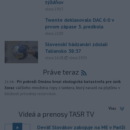
týždňov
včera 19:15
Twente deklasovalo DAC 6:0 v
prvom zápase 3. predkola
včera 22:03
Slovenskí hádzanári zdolali
Taliansko 38:37
aktualizované
včera 16:28
,
včera 19:55
Práve teraz
-
Pri pobreží Ománu hrozí ekologická katastrofa pre únik
21:58
čoraz
väčšieho množstva ropy z tankera, ktorý narazil na plytčinu v
blízkosti prírodnej rezervácie.
Viac
Videá a prenosy TASR TV
Deväť Slovákov zabojuje na ME v Paríži