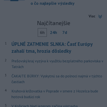
o čo najlepšie výsledky
Viac
Najčítanejšie
6h
24h
7d
ÚPLNÉ ZATMENIE SLNKA: Časť Európy
1
zahalí tma, hrozia dôsledky
2
Prešovský kraj vyzýva k využitiu bezplatného parkoviska v
Tatrách
3
ČAKAJTE BÚRKY: Vyskytnú sa do polnoci najmä v týchto
častiach
4
Kruhová križovatka v Poprade v smere z Hozelca bude
hotová budúci rok
5
V Košiciach Nad jazerom začína výstavba