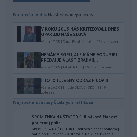
Najnovšie videá
Najsledovanejšie videá
V ROKU 2015 NÁS KRITIZOVALI. DNES
OPAKUJÚ NAŠE SLOVÁ
včera 17:35
|
Šutaj Eštok Matúš
|
1084
zobrazení
NEMÁME ROPU, ALE MÁME VODU‼️JEJ
PREDAJ JE VLASTIZRADA‼️...
včera 17:05
|
Jakab Július
|
1956
zobrazení
‼️TOTO JE JASNÝ ODKAZ FICOVI‼️
včera 16:20
|
Hnutie SLOVENSKO
|
8149
zobrazení
Najnovšie statusy štátnych inštitúcií
SPOMIENKA NA ŠTVRTOK Hliadková činnosť
poriečnej políc...
SPOMIENKA NA ŠTVRTOK Hliadková činnosť poriečnej
polície v 80 rokoch 20. storočia. Na kúpaliskách a