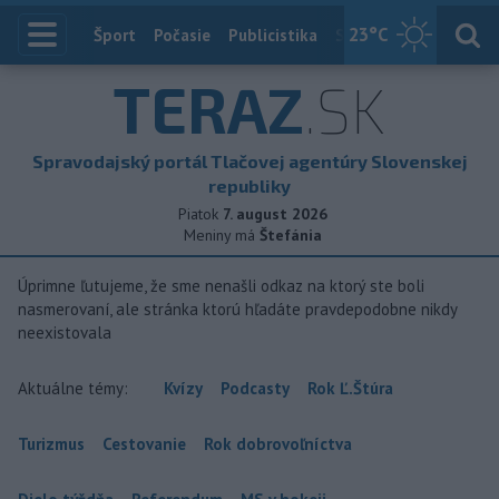
23
°C
Index
Šport
Počasie
Publicistika
Slovensko
Zahranič
TERAZ
.SK
Spravodajský portál Tlačovej agentúry Slovenskej
republiky
Piatok
7. august 2026
Meniny má
Štefánia
Úprimne ľutujeme, že sme nenašli odkaz na ktorý ste boli
nasmerovaní, ale stránka ktorú hľadáte pravdepodobne nikdy
neexistovala
Aktuálne témy:
Kvízy
Podcasty
Rok Ľ.Štúra
Turizmus
Cestovanie
Rok dobrovoľníctva