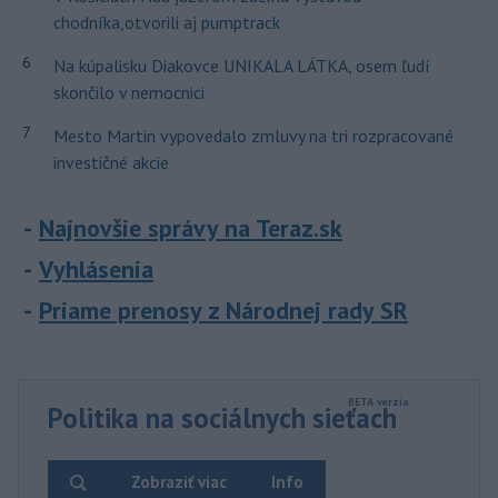
chodníka,otvorili aj pumptrack
6
Na kúpalisku Diakovce UNIKALA LÁTKA, osem ľudí
skončilo v nemocnici
7
Mesto Martin vypovedalo zmluvy na tri rozpracované
investičné akcie
Najnovšie správy na Teraz.sk
Vyhlásenia
Priame prenosy z Národnej rady SR
Politika na sociálnych sieťach
Zobraziť viac
Info