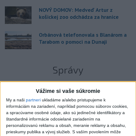
NOVÝ DOMOV: Medveď Artur z
košickej zoo odchádza za hranice
Orbánová telefonovala s Blanárom a
Tarabom o pomoci na Dunaji
Správy
Vážime si vaše súkromie
My a naši
partneri
ukladáme a/alebo pristupujeme k
informáciám na zariadení, napríklad pomocou súborov cookies,
a spracúvame osobné údaje, ako sú jedinečné identifikátory a
štandardné informácie odosielané zariadením na
personalizovanú reklamu a obsah, meranie reklamy a obsahu,
prieskumy publika a vývoj služieb.
S vaším povolením môže