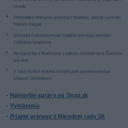
stredu
4
Prehliadka Smoleníc predstaví hradisko, zámok i prírodu
Malých Karpát
5
Očovská folklórna hruda tradične privítala domáce
folklórne kolektívy
6
Na Kamzíku v Bratislave v sobotu otvoria nové Šantisko
pre deti
7
V časti Košice-Krásna otvorili park pomenovaný po
kňazovi Semivanovi
Najnovšie správy na Teraz.sk
Vyhlásenia
Priame prenosy z Národnej rady SR