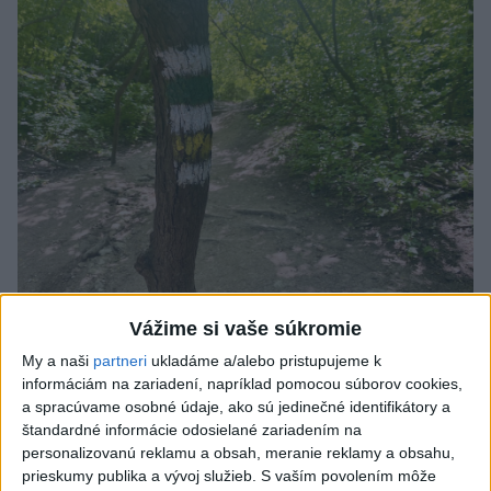
Vážime si vaše súkromie
SMRŤ V HORÁCH: V Západných Tatrách
My a naši
partneri
ukladáme a/alebo pristupujeme k
zomrel 76-ročný turista
informáciám na zariadení, napríklad pomocou súborov cookies,
a spracúvame osobné údaje, ako sú jedinečné identifikátory a
Muža sa na základe telefonickej inštruktáže operátorky
štandardné informácie odosielané zariadením na
záchrannej zdravotnej služby pokúsili zachrániť riadenou
personalizovanú reklamu a obsah, meranie reklamy a obsahu,
resuscitáciou.
prieskumy publika a vývoj služieb.
S vaším povolením môže