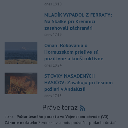
dnes 19:10
MLADÍK VYPADOL Z FERRATY:
Na Skalke pri Kremnici
zasahovali záchranári
dnes 17:19
Omán: Rokovania o
Hormuzskom prielive sú
pozitívne a konštruktívne
dnes 19:24
STOVKY NASADENÝCH
HASIČOV: Zasahujú pri lesnom
požiari v Andalúzii
dnes 17:13
Práve teraz
-
Požiar lesného porastu vo Vojenskom obvode (VO)
20:24
Záhorie neďaleko
Senice sa v sobotu podvečer podarilo dostať