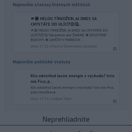
Najnovšie statusy štátnych inštitúcií
🫵🏼 HELOU TÍNEDŽERI, AJ DNES SA
CHYSTÁTE DO ULÍC⁉️😉🤔...
🫵🏼 HELOU TÍNEDŽERI, AJ DNES SA CHYSTÁTE DO
ULÍC⁉️😉🤔 Tak potom ale ŽIADNE: ❌ OPUSTENÉ
BUDOVY, ❌ LAVIČKY V PARKOCH ...
dnes 17:15
|
Polícia Slovenskej republiky
Najnovšie politické statusy
Kto odstrihol lacné energie z východu? Isto
nie Fico, p...
Kto odstrihol lacné energie z východu? Isto nie Fico,
pani Holečková.
dnes 17:53
|
Gašpar Tibor
Neprehliadnite