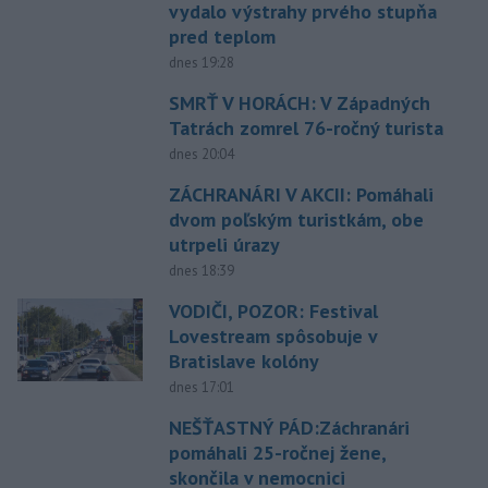
vydalo výstrahy prvého stupňa
pred teplom
dnes 19:28
SMRŤ V HORÁCH: V Západných
Tatrách zomrel 76-ročný turista
dnes 20:04
ZÁCHRANÁRI V AKCII: Pomáhali
dvom poľským turistkám, obe
utrpeli úrazy
dnes 18:39
VODIČI, POZOR: Festival
Lovestream spôsobuje v
Bratislave kolóny
dnes 17:01
NEŠŤASTNÝ PÁD:Záchranári
pomáhali 25-ročnej žene,
skončila v nemocnici