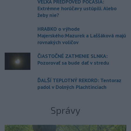
VEĽKÁ PREDPOVEĎ POČASIA:
Extrémne horúčavy ustúpili. Alebo
žeby nie?
HRABKO o výhode
Majerského:Mazurek a Laššáková majú
rovnakých voličov
ČIASTOČNÉ ZATMENIE SLNKA:
Pozorovať sa bude dať v stredu
ĎALŠÍ TEPLOTNÝ REKORD: Tentoraz
padol v Dolných Plachtinciach
Správy