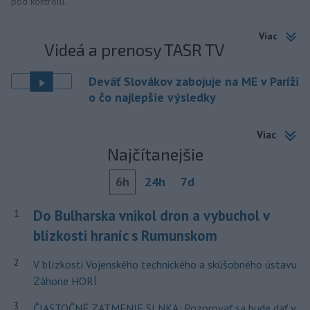
pod kontrolu.
Viac
Videá a prenosy TASR TV
Deväť Slovákov zabojuje na ME v Paríži
o čo najlepšie výsledky
Viac
Najčítanejšie
6h
24h
7d
Do Bulharska vnikol dron a vybuchol v
1
blízkosti hraníc s Rumunskom
2
V blízkosti Vojenského technického a skúšobného ústavu
Záhorie HORÍ
3
ČIASTOČNÉ ZATMENIE SLNKA: Pozorovať sa bude dať v