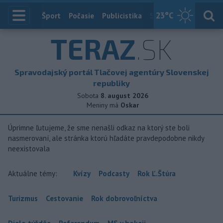
23
°C
Index
Šport
Počasie
Publicistika
Slovensko
Zahranič
TERAZ
.SK
Spravodajský portál Tlačovej agentúry Slovenskej
republiky
Sobota
8. august 2026
Meniny má
Oskar
Úprimne ľutujeme, že sme nenašli odkaz na ktorý ste boli
nasmerovaní, ale stránka ktorú hľadáte pravdepodobne nikdy
neexistovala
Aktuálne témy:
Kvízy
Podcasty
Rok Ľ.Štúra
Turizmus
Cestovanie
Rok dobrovoľníctva