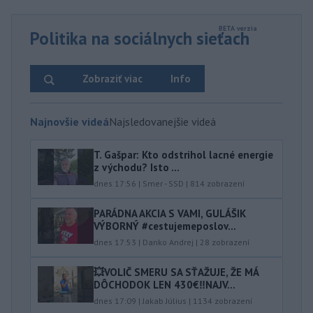
Politika na sociálnych sieťach
Zobraziť viac
Info
Najnovšie videá
Najsledovanejšie videá
T. Gašpar: Kto odstrihol lacné energie
z východu? Isto ...
dnes 17:56
|
Smer - SSD
|
814
zobrazení
PARÁDNA AKCIA S VAMI, GULÁŠIK
VÝBORNÝ #cestujemeposlov...
dnes 17:53
|
Danko Andrej
|
28
zobrazení
💥VOLIČ SMERU SA SŤAŽUJE, ŽE MÁ
DÔCHODOK LEN 430€‼️NAJV...
dnes 17:09
|
Jakab Július
|
1134
zobrazení