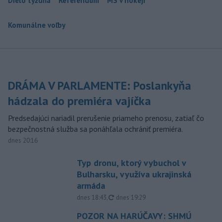
Dielo týždňa
Referendum
MS v hokeji
Komunálne voľby
DRÁMA V PARLAMENTE: Poslankyňa
hádzala do premiéra vajíčka
Predsedajúci nariadil prerušenie priameho prenosu, zatiaľ čo
bezpečnostná služba sa ponáhľala ochrániť premiéra.
dnes 20:16
Typ dronu, ktorý vybuchol v
Bulharsku, využíva ukrajinská
armáda
aktualizované
dnes 18:43
,
dnes 19:29
POZOR NA HARÚČAVY: SHMÚ