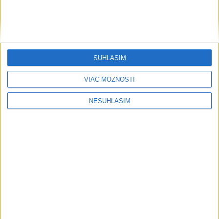
SÚHLASÍM
VIAC MOŽNOSTÍ
NESÚHLASÍM
....