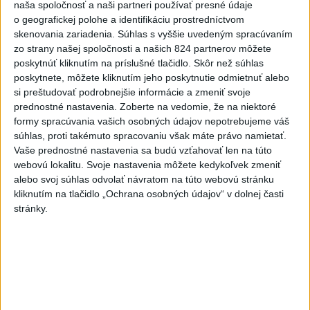
dnes 20:04
naša spoločnosť a naši partneri používať presné údaje
o geografickej polohe a identifikáciu prostredníctvom
Slovensko
skenovania zariadenia. Súhlas s vyššie uvedeným spracúvaním
zo strany našej spoločnosti a našich 824 partnerov môžete
Polícia vyzýva mladých, aby boli
poskytnúť kliknutím na príslušné tlačidlo. Skôr než súhlas
opatrní s požívaním alkoholu
poskytnete, môžete kliknutím jeho poskytnutie odmietnuť alebo
si preštudovať podrobnejšie informácie a zmeniť svoje
dnes 20:30
prednostné nastavenia.
Zoberte na vedomie, že na niektoré
formy spracúvania vašich osobných údajov nepotrebujeme váš
súhlas, proti takémuto spracovaniu však máte právo namietať.
MZVEZ: V Nemecku zavedú zákaz konzumácie alkoholu na
Vaše prednostné nastavenia sa budú vzťahovať len na túto
staniciach
webovú lokalitu. Svoje nastavenia môžete kedykoľvek zmeniť
alebo svoj súhlas odvolať návratom na túto webovú stránku
POZOR NA HARÚČAVY: SHMÚ vydalo výstrahy prvého
kliknutím na tlačidlo „Ochrana osobných údajov“ v dolnej časti
stupňa pred teplom
stránky.
Ferraty lákajú viac turistov, najdlhší visutý lanový most je na
Skalke
Zahraničie
DRÁMA V PARLAMENTE: Poslankyňa