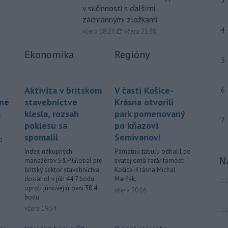
3
ľudí v Mníchove a zabil dvojročné
v súčinnosti s ďalšími
dievča a jej 37-ročnú matku.
záchrannými zložkami.
4
aktualizované
včera 18:23
,
včera 21:38
-
Severná Kórea vo štvrtok
11:29
odpálila najmenej jeden
Ekonomika
Regióny
neidentifikovaný
projektil smerom k
5
Japonskému moru, uviedla
juhokórejská armáda.
Aktivita v britskom
V časti Košice-
6
-
Island si v prípade obnovenia
10:31
áne
stavebníctve
Krásna otvorili
rokovaní o vstupe do Európskej
á
klesla, rozsah
park pomenovaný
únie chce zachovať suverénnu
7
poklesu sa
po kňazovi
kontrolu nad všetkým rybolovom.
spomalil
Semivanovi
i
-
Väčšina Poliakov po roku vo
09:52
Index nákupných
Pamätnú tabuľu odhalil po
N
funkcii hodnotí pôsobenie
manažérov S&P Global pre
svätej omši farár farnosti
.
britský sektor stavebníctva
Košice-Krásna Michal
prezidenta Karola Nawrockého
dosiahol v júli 44,7 bodu
Marčák.
21
pozitívne.
oproti júnovej úrovni 38,4
včera 20:16
bodu.
Viac >
včera 19:54
21