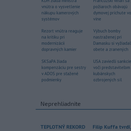
KDH žiada ministra
Francúzski vinári sa
vnútra o vysvetlenie
požiaroch obávajú
nákupu kamerových
dymovej príchute v
systémov
víne
Rezort vnútra reaguje
Výbuch bomby
na kritiku pri
nastraženej pri
modernizácii
Damasku si vyžiadal
dopravných kamier
obete a zranených
SKSaPA žiada
USA zaviedli sankci
kompenzáciu pre sestry
voči predstaviteľom
v ADOS pre sťažené
kubánskych
podmienky
ozbrojených síl
Neprehliadnite
TEPLOTNÝ REKORD
Filip Kuffa tvrdí