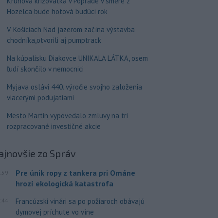
Kruhová križovatka v Poprade v smere z
Hozelca bude hotová budúci rok
V Košiciach Nad jazerom začína výstavba
chodníka,otvorili aj pumptrack
Na kúpalisku Diakovce UNIKALA LÁTKA, osem
ľudí skončilo v nemocnici
Myjava oslávi 440. výročie svojho založenia
viacerými podujatiami
Mesto Martin vypovedalo zmluvy na tri
rozpracované investičné akcie
ajnovšie
zo Správ
Pre únik ropy z tankera pri Ománe
:59
hrozí ekologická katastrofa
:44
Francúzski vinári sa po požiaroch obávajú
dymovej príchute vo víne