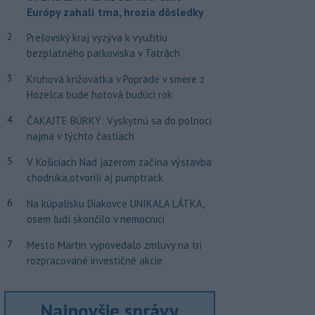
Európy zahalí tma, hrozia dôsledky
2
Prešovský kraj vyzýva k využitiu
bezplatného parkoviska v Tatrách
3
Kruhová križovatka v Poprade v smere z
Hozelca bude hotová budúci rok
4
ČAKAJTE BÚRKY: Vyskytnú sa do polnoci
najmä v týchto častiach
5
V Košiciach Nad jazerom začína výstavba
chodníka,otvorili aj pumptrack
6
Na kúpalisku Diakovce UNIKALA LÁTKA,
osem ľudí skončilo v nemocnici
7
Mesto Martin vypovedalo zmluvy na tri
rozpracované investičné akcie
Najnovšie správy