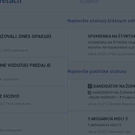
nelegálnych migrantov z Maroka do
španielskej exklávy Ceuta zomrelo
približne 100 ľudí, oznámil vo štvrtok
Najnovšie statusy štátnych inšt
tamojší starosta Juan Jesús Vivas v
Európskom parlamente.
IZOVALI. DNES OPAKUJÚ
SPOMIENKA NA ŠTVRTOK Hl
-
Meteorológovia zo
15:25
SPOMIENKA NA ŠTVRTOK Hliadk
storočia. Na kúpaliskách a pr
Slovenského
|
1007
zobrazení
hydrometeorologického ústavu
včera 18:35
|
Polícia Slovens
(SHMÚ) vo štvrtok opäť zaznamenali
E VODU‼️JEJ PREDAJ JE
nový absolútny rekord teploty
Najnovšie politické statusy
vzduchu. V Dolných Plachtinciach v
okrese Veľký Krtíš dosiahla teplota
4
zobrazení
popoludní 42 stupňov Celzia.
9️⃣ KANDIDÁTOV NA ŽUPA
9️⃣ KANDIDÁTOV NA ŽUPANA P
 FICOVI‼️
-
Podpredsedníčka
- MILAN MAJERSKÝ ✅️❗️ Podpor
13:41
vykonávajúca funkciu predsedu
KO
|
7416
zobrazení
včera 21:23
|
Škripek Branisl
maďarského
Národného
zhromaždenia Anikó Hallerová
‼️ AROGANCIA MOCI ‼️
Nagyová vo štvrtok oznámila, že v
‼️ AROGANCIA MOCI ‼️
súlade s návrhom poslaneckého klubu
014
zobrazení
včera 19:25
|
Janckulík Igor