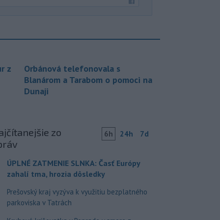
r z
Orbánová telefonovala s
Blanárom a Tarabom o pomoci na
Dunaji
jčítanejšie zo
6h
24h
7d
práv
ÚPLNÉ ZATMENIE SLNKA: Časť Európy
zahalí tma, hrozia dôsledky
Prešovský kraj vyzýva k využitiu bezplatného
parkoviska v Tatrách