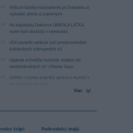
:42
Výbuch bomby nastraženej pri Damasku si
vyžiadal obete a zranených
:38
Na kúpalisku Diakovce UNIKALA LÁTKA,
osem ľudí skončilo v nemocnici
:31
USA zaviedli sankcie voči predstaviteľom
kubánskych ozbrojených síl
:49
Uganda schválila vyslanie vojakov do
medzinárodných síl v Pásme Gazy
:46
Letisko v Lipsku poprelo správy o munícii v
ukrajinskom lietadle
Viac
ensko trápi
Podvodníci majú