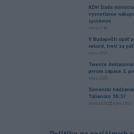
KDH žiada ministra
vysvetlenie nákup
systémov
včera 17:40
V Budapešti opäť p
rekord, tretí za pä
včera 19:15
Twente deklasoval
prvom zápase 3. pr
včera 22:03
Slovenskí hádzanár
Taliansko 38:37
aktualizovan
včera 16:28
,
včera 19:55
Politika na sociálnych 