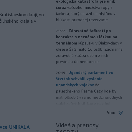
ekologická katastrofa pre únik
čoraz
väčšieho množstva ropy z
tankera, ktorý narazil na plytčinu v
Bratislavskom kraji, vo
blízkosti prírodnej rezervácie.
ilinského kraja a v
-
Zdravotné ťažkosti po
21:22
kontakte s neznámou látkou na
termálnom
kúpalisku v Diakovciach v
okrese Šaľa malo 16 osôb. Záchranná
zdravotná služba osem z nich
previezla do nemocnice.
-
Ugandský parlament vo
20:49
štvrtok schválil vyslanie
ugandských vojakov
do
palestínskeho Pásma Gazy, kde by
mali pôsobiť v rámci medzinárodných
stabilizačných síl, ktoré navrhol
americký prezident Donald Trump.
Viac
-
Anglická futbalová asociácia
20:07
Videá a prenosy
ovce UNIKALA
(FA) stiahla svoju podporu