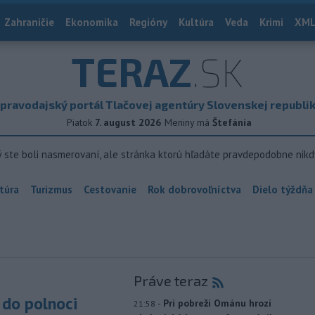
Zahraničie
Ekonomika
Regióny
Kultúra
Veda
Krimi
XML
TERAZ
.SK
pravodajský portál Tlačovej agentúry Slovenskej republi
Piatok
7. august 2026
Meniny má
Štefánia
ý ste boli nasmerovaní, ale stránka ktorú hľadáte pravdepodobne nikd
túra
Turizmus
Cestovanie
Rok dobrovoľníctva
Dielo týždňa
Práve teraz
do polnoci
-
Pri pobreží Ománu hrozí
21:58