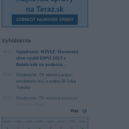
na Teraz.sk
ZOBRAZIŤ NAJNOVŠIE SPRÁVY
Vyhlásenia
Vyjadrenie: MZVEZ: Slovensko
18:12
chce využiť EXPO 2027 v
Belehrade na podporu...
12:26
Oznámenie: TK ministra práce,
sociálnych vecí a rodiny SR Erika
Tomáša
12:11
Oznámenie: TK ministra investícií
Samuela Migaľa
Viac