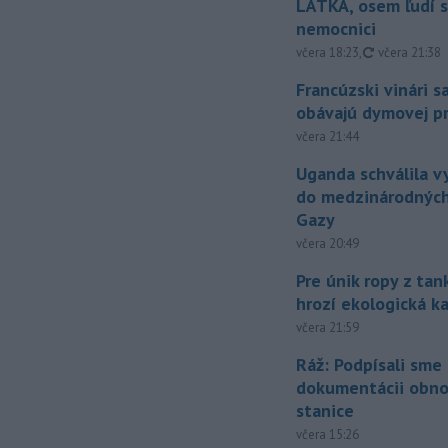
LÁTKA, osem ľudí s
nemocnici
aktualizovan
včera 18:23
,
včera 21:38
Francúzski vinári s
obávajú dymovej pr
včera 21:44
Uganda schválila v
do medzinárodných
Gazy
včera 20:49
Pre únik ropy z ta
hrozí ekologická k
včera 21:59
Ráž: Podpísali sme
dokumentácii obno
stanice
včera 15:26