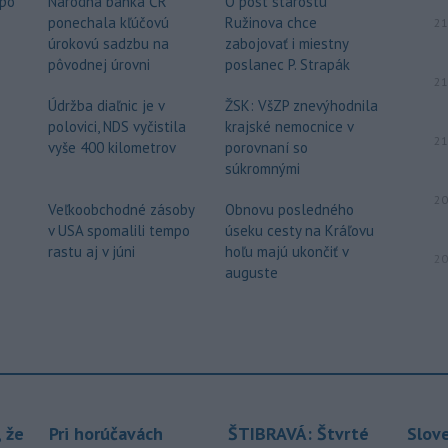
 po
Národná banka ČR
O post starostu
ponechala kľúčovú
Ružinova chce
21
o
úrokovú sadzbu na
zabojovať i miestny
pôvodnej úrovni
poslanec P. Strapák
21
Údržba diaľnic je v
ŽSK: VšZP znevýhodnila
polovici, NDS vyčistila
krajské nemocnice v
21
vyše 400 kilometrov
porovnaní so
súkromnými
20
e
Veľkoobchodné zásoby
Obnovu posledného
v USA spomalili tempo
úseku cesty na Kráľovu
rastu aj v júni
hoľu majú ukončiť v
20
auguste
, že
Pri horúčavách
ŠTIBRAVÁ: Štvrté
Slov