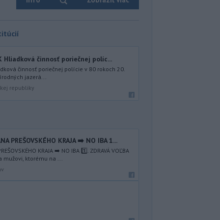
itúcií
iadková činnosť poriečnej políc...
ová činnosť poriečnej polície v 80 rokoch 20.
írodných jazerá...
kej republiky
NA PREŠOVSKÉHO KRAJA ➡️ NO IBA 1️...
REŠOVSKÉHO KRAJA ➡️ NO IBA 1️⃣. ZDRAVÁ VOĽBA
a mužovi, ktorému na ...
av