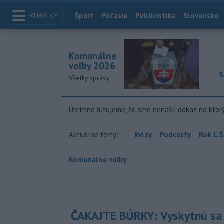
RUBRIKY
Index
Šport
Počasie
Publicistika
Slovensko
Komunálne
voľby 2026
S
Všetky správy
Úprimne ľutujeme, že sme nenašli odkaz na ktor
Aktuálne témy:
Kvízy
Podcasty
Rok Ľ.Š
Komunálne voľby
ČAKAJTE BÚRKY: Vyskytnú sa 