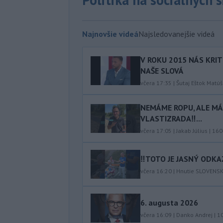
Najnovšie videá
Najsledovanejšie videá
V ROKU 2015 NÁS KRIT
NAŠE SLOVÁ
včera 17:35
|
Šutaj Eštok Matúš
NEMÁME ROPU, ALE MÁM
VLASTIZRADA‼️...
včera 17:05
|
Jakab Július
|
160
‼️TOTO JE JASNÝ ODKAZ
včera 16:20
|
Hnutie SLOVENS
6. augusta 2026
včera 16:09
|
Danko Andrej
|
1