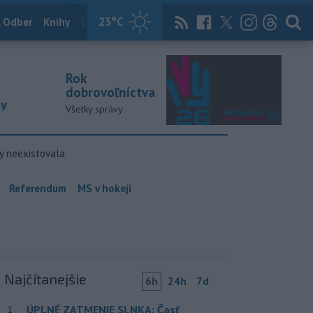
23
°C
 Odber
Knihy
Útulkovo
Magazín
News Now
Archív
TASR
Rok
dobrovoľníctva
ky
Všetky správy
y neexistovala
Referendum
MS v hokeji
Najčítanejšie
6h
24h
7d
ÚPLNÉ ZATMENIE SLNKA: Časť
1