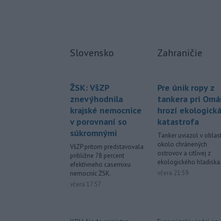
Slovensko
Zahraničie
ŽSK: VšZP
Pre únik ropy z
znevýhodnila
tankera pri Om
krajské nemocnice
hrozí ekologick
v porovnaní so
katastrofa
súkromnými
Tanker uviazol v oblast
okolo chránených
VšZP pritom predstavovala
ostrovov a citlivej z
približne 78 percent
ekologického hľadiska
efektívneho casemixu
včera 21:59
nemocníc ŽSK.
včera 17:57