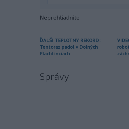
Neprehliadnite
ĎALŠÍ TEPLOTNÝ REKORD:
VIDE
Tentoraz padol v Dolných
robo
Plachtinciach
zách
Správy