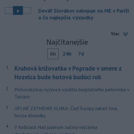
Deväť Slovákov zabojuje na ME v Paríži
o čo najlepšie výsledky
Viac
Najčítanejšie
6h
24h
7d
Kruhová križovatka v Poprade v smere z
1
Hozelca bude hotová budúci rok
2
Prešovský kraj vyzýva k využitiu bezplatného parkoviska v
Tatrách
3
ÚPLNÉ ZATMENIE SLNKA: Časť Európy zahalí tma,
hrozia dôsledky
4
V Košiciach Nad jazerom začína výstavba