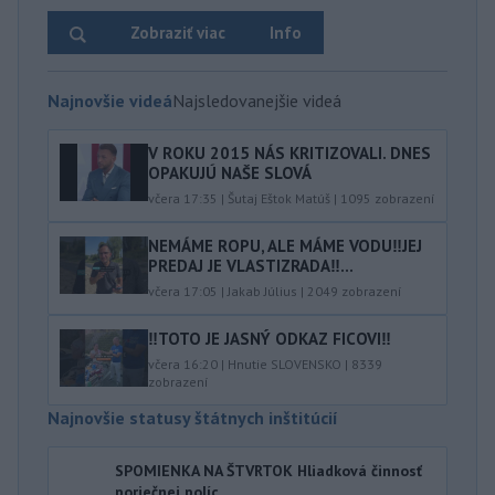
Zobraziť viac
Info
Najnovšie videá
Najsledovanejšie videá
V ROKU 2015 NÁS KRITIZOVALI. DNES
OPAKUJÚ NAŠE SLOVÁ
včera 17:35
|
Šutaj Eštok Matúš
|
1095
zobrazení
NEMÁME ROPU, ALE MÁME VODU‼️JEJ
PREDAJ JE VLASTIZRADA‼️...
včera 17:05
|
Jakab Július
|
2049
zobrazení
‼️TOTO JE JASNÝ ODKAZ FICOVI‼️
včera 16:20
|
Hnutie SLOVENSKO
|
8339
zobrazení
Najnovšie statusy štátnych inštitúcií
SPOMIENKA NA ŠTVRTOK Hliadková činnosť
poriečnej políc...