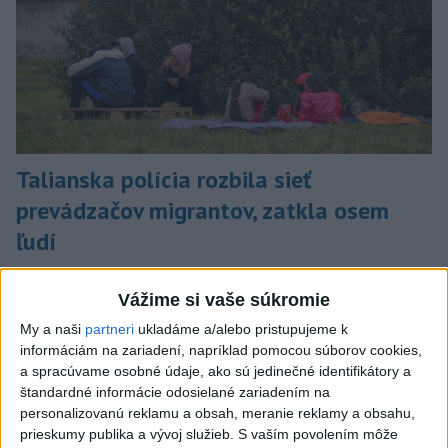
Talianska polícia rozbila sieť
prevádzačov migrantov, zatkla osem
ľudí
Tí z Alžírska dopravovali migrantov na ostrov Sardínia.
Vážime si vaše súkromie
dnes 6:02
My a naši
partneri
ukladáme a/alebo pristupujeme k
Slovensko
informáciám na zariadení, napríklad pomocou súborov cookies,
a spracúvame osobné údaje, ako sú jedinečné identifikátory a
ŽSK: VšZP znevýhodnila krajské
štandardné informácie odosielané zariadením na
nemocnice v porovnaní so
personalizovanú reklamu a obsah, meranie reklamy a obsahu,
súkromnými
prieskumy publika a vývoj služieb.
S vaším povolením môže