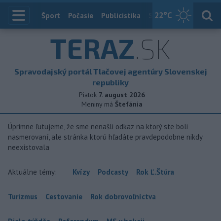
22
°C
Index
Šport
Počasie
Publicistika
Slovensko
Zahranič
TERAZ
.SK
Spravodajský portál Tlačovej agentúry Slovenskej
republiky
Piatok
7. august 2026
Meniny má
Štefánia
Úprimne ľutujeme, že sme nenašli odkaz na ktorý ste boli
nasmerovaní, ale stránka ktorú hľadáte pravdepodobne nikdy
neexistovala
Aktuálne témy:
Kvízy
Podcasty
Rok Ľ.Štúra
Turizmus
Cestovanie
Rok dobrovoľníctva