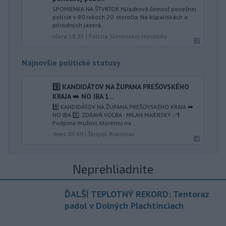
SPOMIENKA NA ŠTVRTOK Hliadková činnosť poriečnej
polície v 80 rokoch 20. storočia. Na kúpaliskách a
prírodných jazerá...
včera 18:35
|
Polícia Slovenskej republiky
Najnovšie politické statusy
9️⃣ KANDIDÁTOV NA ŽUPANA PREŠOVSKÉHO
KRAJA ➡️ NO IBA 1️...
9️⃣ KANDIDÁTOV NA ŽUPANA PREŠOVSKÉHO KRAJA ➡️
NO IBA 1️⃣. ZDRAVÁ VOĽBA - MILAN MAJERSKÝ ✅️❗️
Podpora mužovi, ktorému na ...
dnes 03:49
|
Škripek Branislav
Neprehliadnite
ĎALŠÍ TEPLOTNÝ REKORD: Tentoraz
padol v Dolných Plachtinciach