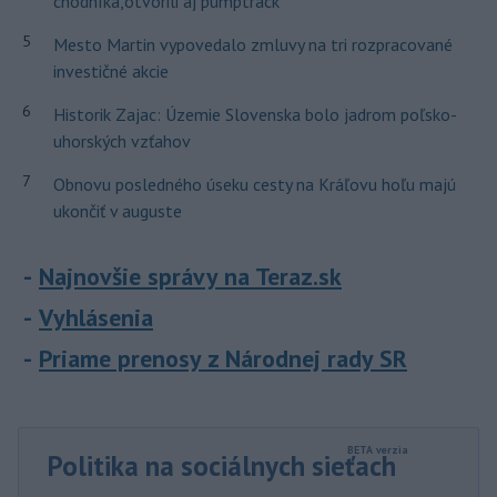
chodníka,otvorili aj pumptrack
5
Mesto Martin vypovedalo zmluvy na tri rozpracované
investičné akcie
6
Historik Zajac: Územie Slovenska bolo jadrom poľsko-
uhorských vzťahov
7
Obnovu posledného úseku cesty na Kráľovu hoľu majú
ukončiť v auguste
Najnovšie správy na Teraz.sk
Vyhlásenia
Priame prenosy z Národnej rady SR
Politika na sociálnych sieťach