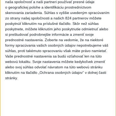
naša spoločnosť a naši partneri používať presné údaje
včera 17:57
o geografickej polohe a identifikáciu prostredníctvom
skenovania zariadenia. Súhlas s vyššie uvedeným spracúvaním
KDH žiada ministra vnútra o vysvetlenie nákupu kamerových
zo strany našej spoločnosti a našich 824 partnerov môžete
systémov
poskytnúť kliknutím na príslušné tlačidlo. Skôr než súhlas
poskytnete, môžete kliknutím jeho poskytnutie odmietnuť alebo
Rezort vnútra reaguje na kritiku pri modernizácii dopravných
si preštudovať podrobnejšie informácie a zmeniť svoje
kamier
prednostné nastavenia.
Zoberte na vedomie, že na niektoré
formy spracúvania vašich osobných údajov nepotrebujeme váš
SKSaPA žiada kompenzáciu pre sestry v ADOS pre sťažené
súhlas, proti takémuto spracovaniu však máte právo namietať.
podmienky
Vaše prednostné nastavenia sa budú vzťahovať len na túto
webovú lokalitu. Svoje nastavenia môžete kedykoľvek zmeniť
Zahraničie
alebo svoj súhlas odvolať návratom na túto webovú stránku
kliknutím na tlačidlo „Ochrana osobných údajov“ v dolnej časti
V prípade zmiznutia študentov v
stránky.
Mexiku zatkli bývalého guvernéra
dnes 6:22
Saudská Arábia: Útoky húsíov si vyžiadali zranených civilistov