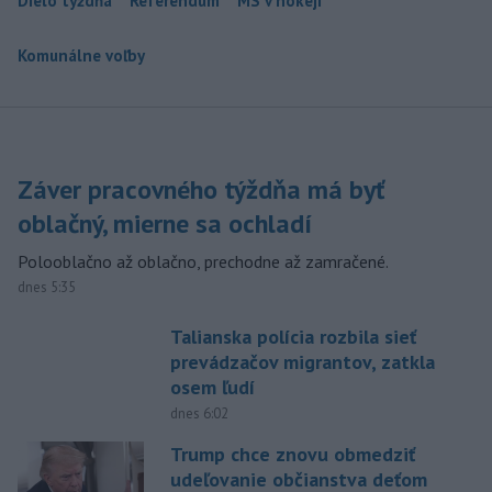
Dielo týždňa
Referendum
MS v hokeji
Komunálne voľby
Záver pracovného týždňa má byť
oblačný, mierne sa ochladí
Polooblačno až oblačno, prechodne až zamračené.
dnes 5:35
Talianska polícia rozbila sieť
prevádzačov migrantov, zatkla
osem ľudí
dnes 6:02
Trump chce znovu obmedziť
udeľovanie občianstva deťom