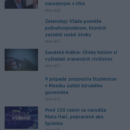
narodeným v USA
dnes 6:10
Zelenskyj: Vláda pomôže
poľnohospodárom, ktorých
zasiahli ruské útoky
dnes 6:12
Saudská Arábia: Útoky húsíov si
vyžiadali zranených civilistov
dnes 6:15
V prípade zmiznutia študentov
v Mexiku zatkli bývalého
guvernéra
dnes 6:22
Pred 150 rokmi sa narodila
Mata Hari, popravená ako
špiónka