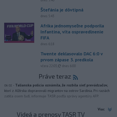
dnes 5:46
Štefánia je dôvtipná
dnes 5:43
Afrika jednomyseľne podporila
Infantina, víta ospravedlnenie
FIFA
dnes 6:18
Twente deklasovalo DAC 6:0 v
prvom zápase 3. predkola
aktualizované
včera 22:03
,
dnes 6:00
Práve teraz
-
Talianska polícia oznámila, že rozbila sieť prevádzačov,
06:02
ktorí z Alžírska dopravovali migrantov na ostrov Sardínia. Pri raziách
zatkla osem ľudí, informuje TASR podľa správy agentúry AFP.
Viac
Videá a prenosy TASR TV