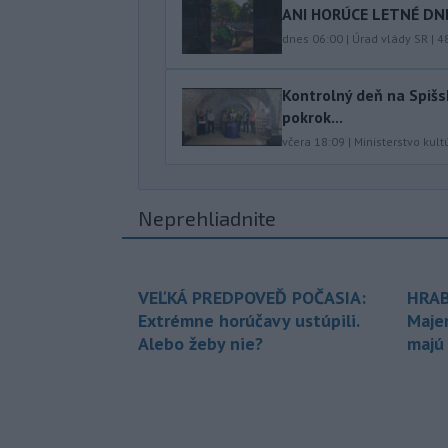
ANI HORÚCE LETNÉ DNI
dnes 06:00
|
Úrad vlády SR
|
4
Kontrolný deň na Spišs
pokrok...
včera 18:09
|
Ministerstvo kult
Neprehliadnite
VEĽKÁ PREDPOVEĎ POČASIA:
HRAB
Extrémne horúčavy ustúpili.
Maje
Alebo žeby nie?
majú