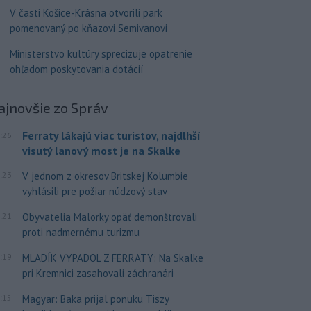
V časti Košice-Krásna otvorili park
pomenovaný po kňazovi Semivanovi
Ministerstvo kultúry sprecizuje opatrenie
ohľadom poskytovania dotácií
ajnovšie
zo Správ
Ferraty lákajú viac turistov, najdlhší
:26
visutý lanový most je na Skalke
:23
V jednom z okresov Britskej Kolumbie
vyhlásili pre požiar núdzový stav
:21
Obyvatelia Malorky opäť demonštrovali
proti nadmernému turizmu
:19
MLADÍK VYPADOL Z FERRATY: Na Skalke
pri Kremnici zasahovali záchranári
:15
Magyar: Baka prijal ponuku Tiszy