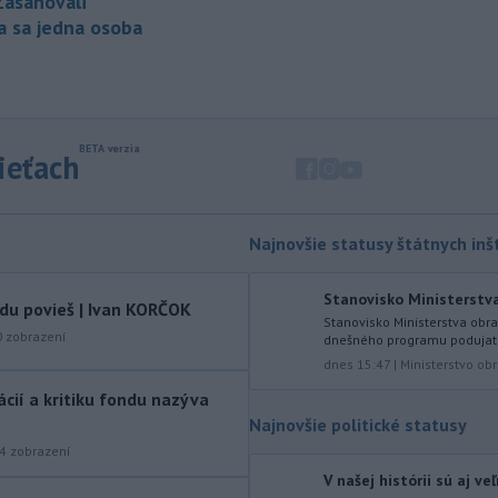
Zasahovali
la sa jedna osoba
-
V druhom štvrťroku 2026 sa
15:08
v nových bratislavských projektoch
predalo 652 bytov. V porovnaní s
prvým štvrťrokom, počas ktorého sa
predalo 742 bytov, to bolo menej
o 12 %.
sieťach
-
Talianske úrady evakuovali
15:00
viac ako 200 ľudí, medzi nimi aj
desiatky
dovolenkárov, pre rozsiahly
Najnovšie statusy štátnych inšt
lesný požiar v blízkosti Gardského
jazera na severe Talianska, uviedli v
Stanovisko Ministerstva 
vdu povieš | Ivan KORČOK
sobotu hasiči.
Stanovisko Ministerstva obra
0
zobrazení
dnešného programu podujati
-
Nad vojenskou základňou na
14:19
dnes 15:47
|
Ministerstvo ob
západe Nemecka vo štvrtok
tácií a kritiku fondu nazýva
neskoro večer
spozorovali dva drony,
oznámil v sobotu hovorca nemeckých
Najnovšie politické statusy
ozbrojených zložiek. K tomuto
4
zobrazení
incidentu došlo po tom, čo v noci na
V našej histórii sú aj v
stredu objavili dron vybavený