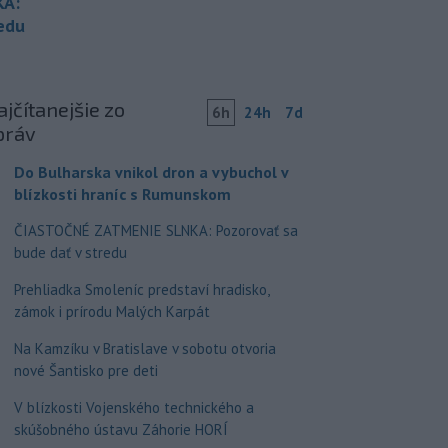
KA:
redu
jčítanejšie zo
6h
24h
7d
práv
Do Bulharska vnikol dron a vybuchol v
blízkosti hraníc s Rumunskom
ČIASTOČNÉ ZATMENIE SLNKA: Pozorovať sa
bude dať v stredu
Prehliadka Smoleníc predstaví hradisko,
zámok i prírodu Malých Karpát
Na Kamzíku v Bratislave v sobotu otvoria
nové Šantisko pre deti
V blízkosti Vojenského technického a
skúšobného ústavu Záhorie HORÍ