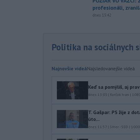
POŽIAR VO VAŽCI: 
profesionáli, zrani
dnes 15:42
Politika na sociálnych 
Najnovšie videá
Najsledovanejšie videá
Keď sa pomýliš, aj pra
dnes 13:03
|
Korčok Ivan
|
108
T. Gašpar: PS žije z do
úto...
dnes 11:57
|
Smer - SSD
|
1000