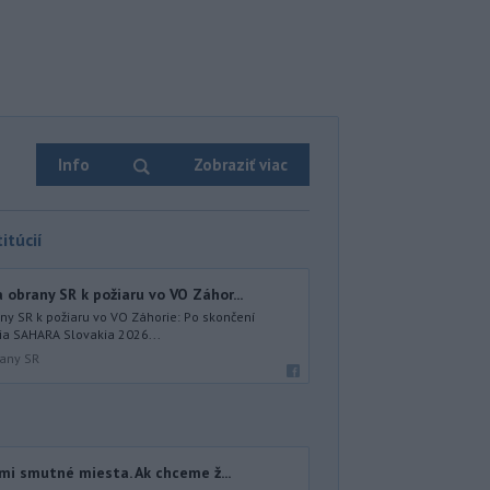
Info
Zobraziť viac
itúcií
obrany SR k požiaru vo VO Záhor...
ny SR k požiaru vo VO Záhorie: Po skončení
a SAHARA Slovakia 2026...
rany SR
eľmi smutné miesta. Ak chceme ž...