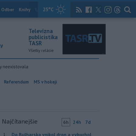
25
°C
 Odber
Knihy
Útulkovo
Magazín
News Now
Archív
TASR
Televízna
publicistika
TASR
ky
Všetky relácie
y neexistovala
Referendum
MS v hokeji
Najčítanejšie
6h
24h
7d
Do Bulharska vnikol dron a vybuchol
1