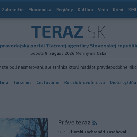
Zahraničie
Ekonomika
Regióny
Kultúra
Veda
Krimi
XML
TERAZ
.SK
pravodajský portál Tlačovej agentúry Slovenskej republi
Sobota
8. august 2026
Meniny má
Oskar
ý ste boli nasmerovaní, ale stránka ktorú hľadáte pravdepodobne nikd
túra
Turizmus
Cestovanie
Rok dobrovoľníctva
Dielo týždňa
Práve teraz
-
Horskí záchranári zasahovali
18:36