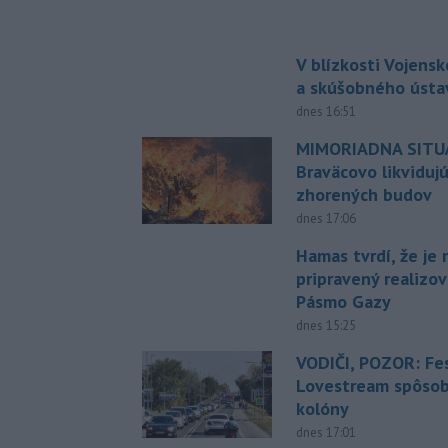
V blízkosti Vojens
a skúšobného ústa
dnes 16:51
MIMORIADNA SITUÁ
Braväcovo likviduj
zhorených budov
dnes 17:06
Hamas tvrdí, že je 
pripravený realizov
Pásmo Gazy
dnes 15:25
VODIČI, POZOR: Fes
Lovestream spôsobu
kolóny
dnes 17:01