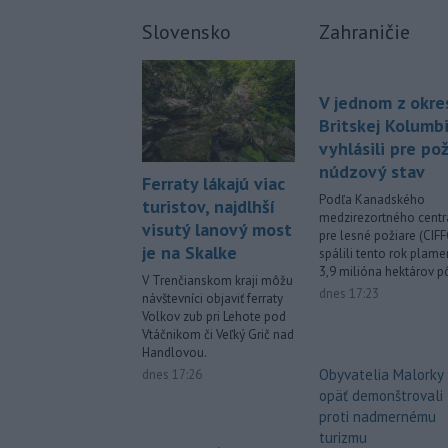
Slovensko
Zahraničie
V jednom z okre
Britskej Kolumb
vyhlásili pre pož
núdzový stav
Ferraty lákajú viac
Podľa Kanadského
turistov, najdlhší
medzirezortného centr
visutý lanový most
pre lesné požiare (CIFF
je na Skalke
spálili tento rok plam
3,9 milióna hektárov p
V Trenčianskom kraji môžu
dnes 17:23
návštevníci objaviť ferraty
Volkov zub pri Lehote pod
Vtáčnikom či Veľký Grič nad
Handlovou.
Obyvatelia Malorky
dnes 17:26
opäť demonštrovali
proti nadmernému
turizmu