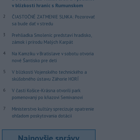
v blízkosti hraníc s Rumunskom
2
ČIASTOČNÉ ZATMENIE SLNKA: Pozorovať
sa bude dať v stredu
3
Prehliadka Smoleníc predstaví hradisko,
zámok i prírodu Malých Karpát
4
Na Kamzíku v Bratislave v sobotu otvoria
nové Šantisko pre deti
5
V blízkosti Vojenského technického a
skúšobného ústavu Záhorie HORÍ
6
V časti Košice-Krásna otvorili park
pomenovaný po kňazovi Semivanovi
7
Ministerstvo kultúry sprecizuje opatrenie
ohľadom poskytovania dotácií
Najnovšie správy