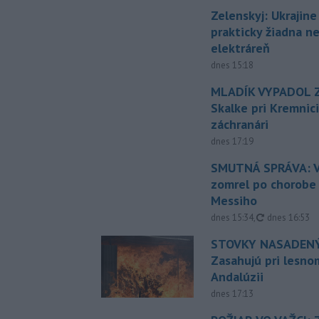
Zelenskyj: Ukrajin
prakticky žiadna 
elektráreň
dnes 15:18
MLADÍK VYPADOL Z
Skalke pri Kremnic
záchranári
dnes 17:19
SMUTNÁ SPRÁVA: V
zomrel po chorobe
Messiho
aktualizovan
dnes 15:34
,
dnes 16:53
STOVKY NASADENÝ
Zasahujú pri lesnom
Andalúzii
dnes 17:13