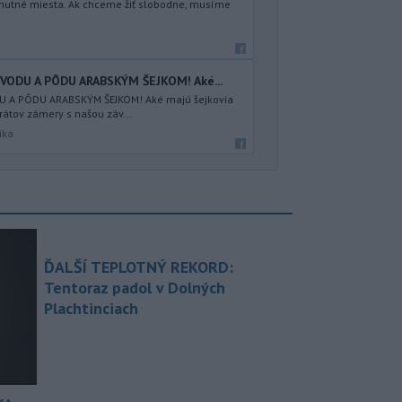
 smutné miesta. Ak chceme žiť slobodne, musíme
VODU A PÔDU ARABSKÝM ŠEJKOM! Aké...
 A PÔDU ARABSKÝM ŠEJKOM! Aké majú šejkovia
átov zámery s našou záv...
ika
ĎALŠÍ TEPLOTNÝ REKORD:
Tentoraz padol v Dolných
Plachtinciach