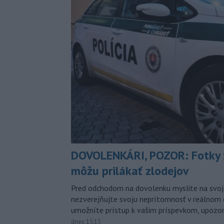
DOVOLENKÁRI, POZOR: Fotky 
môžu prilákať zlodejov
Pred odchodom na dovolenku myslite na svoj
nezverejňujte svoju neprítomnosť v reálnom 
umožníte prístup k vašim príspevkom, upozorni
dnes 15:15