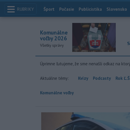
RUBRIKY
Index
Šport
Počasie
Publicistika
Slovensko
Komunálne
voľby 2026
S
Všetky správy
Úprimne ľutujeme, že sme nenašli odkaz na ktor
Aktuálne témy:
Kvízy
Podcasty
Rok Ľ.Š
Komunálne voľby