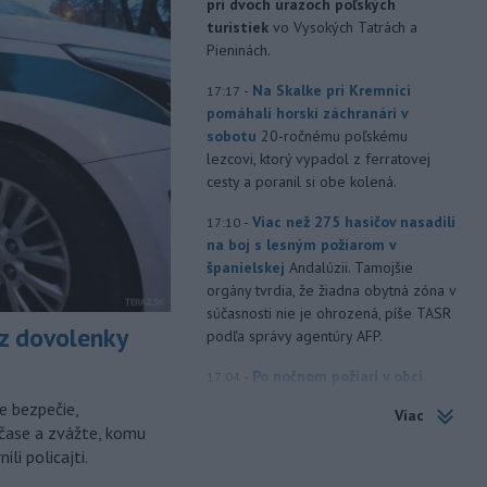
pri dvoch úrazoch poľských
turistiek
vo Vysokých Tatrách a
Pieninách.
-
Na Skalke pri Kremnici
17:17
pomáhali horskí záchranári v
sobotu
20-ročnému poľskému
lezcovi, ktorý vypadol z ferratovej
cesty a poranil si obe kolená.
-
Viac než 275 hasičov nasadili
17:10
na boj s lesným požiarom v
španielskej
Andalúzii. Tamojšie
orgány tvrdia, že žiadna obytná zóna v
súčasnosti nie je ohrozená, píše TASR
z dovolenky
podľa správy agentúry AFP.
-
Po nočnom požiari v obci
17:04
Braväcovo v okrese Brezno, ktorý
e bezpečie,
Viac
zasiahol celkovo desať stavieb,
čase a zvážte, komu
vyhlásila samospráva mimoriadnu
li policajti.
situáciu.