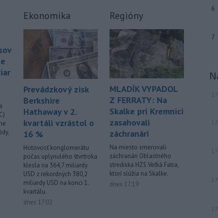
fungovali nad rámec poštovej licencie.
6
Ekonomika
Regióny
Viac >
7
sov
ie
iar
N
MLADÍK VYPADOL
Prevádzkový zisk
17
Z FERRATY: Na
Berkshire
a
Skalke pri Kremnici
Hathaway v 2.
C)
zasahovali
kvartáli vzrástol o
17
ene
ôdy.
záchranári
16 %
Na miesto smerovali
Hotovosť konglomerátu
17
záchranári Oblastného
počas uplynulého štvrťroka
strediska HZS Veľká Fatra,
klesla na 364,7 miliardy
ktorí slúžia na Skalke.
USD z rekordných 380,2
17
miliardy USD na konci 1.
dnes 17:19
kvartálu.
dnes 17:02
17