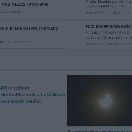
V našej histórii sú aj veľmi
 NÁS NEZASTAVIA 🌿☀️
výbušninou na letisku Lipsko/Halle.
sa vysporiadať aj s nimi.
81
zobrazení
dnes 15:53
|
Čaučík Marián
-
Parlamentná frakcia
13:42
maďarskej vládnej strany Tisza
FICO ROZPREDÁVA NAŠU 
kom hrade potvrdil výrazný
nominuje na post
prezidenta
FICO ROZPREDÁVA NAŠU VODU
republiky 73-ročného bývalého
zo Spojených arabských emir
predsedu Najvyššieho súdu Andrása
úry SR
|
80
zobrazení
dnes 14:58
|
Remišová Veron
Baku. Frakcia to v sobotu oznámila na
svojom účte na Facebooku po tajnom
hlasovaní.
-
Spojené arabské emiráty v
13:40
sobotu obvinili Irán z útoku na
tanker
patriaci ich štátnej spoločnosti
KO o výhode
Abu Dhabi National Oil Company
rského:Mazurek a Laššáková
(ADNOC), ktorý práve prechádzal
 rovnakých voličov
Hormuzským prielivom.
-
Horskí záchranári z
13:34
Oblastného strediska Horskej
záchrannej služby
(HZS) Veľká Fatra
pomáhali v sobotu dopoludnia 39-