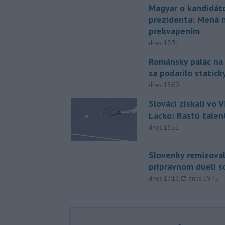
Magyar o kandidát
prezidenta: Mená 
prekvapením
dnes 17:31
Románsky palác na
sa podarilo statick
dnes 18:00
Slováci získali vo V
Lacko: Rastú talen
dnes 15:51
Slovenky remizoval
prípravnom dueli s
aktualizovan
dnes 17:13
,
dnes 19:45