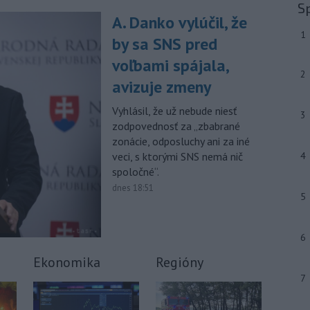
júla 2026 herečka a dlhoročná
S
členka
Slovenského komorného
A. Danko vylúčil, že
divadla (SKD) v Martine Helena
1
by sa SNS pred
Sudická.
voľbami spájala,
-
Národná diaľničná
10:15
2
avizuje zmeny
spoločnosť (NDS) ukončila výmenu
mostného
záveru na ľavej strane
Vyhlásil, že už nebude niesť
3
mosta Lanfranconi, ktorý je súčasťou
zodpovednosť za „zbabrané
bratislavskej diaľnice D2.
zonácie, odposluchy ani za iné
veci, s ktorými SNS nemá nič
4
Viac >
spoločné“.
dnes 18:51
5
6
Ekonomika
Regióny
7