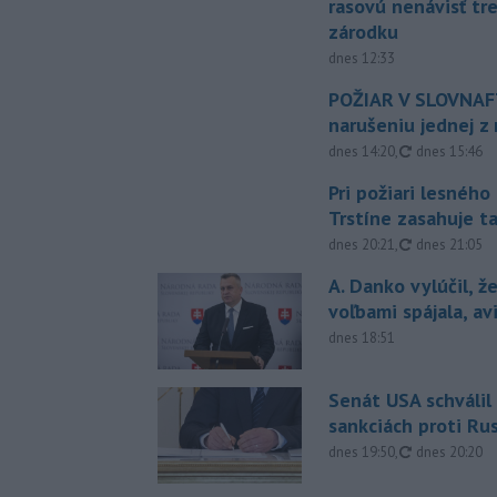
rasovú nenávisť tr
zárodku
dnes 12:33
POŽIAR V SLOVNAFT
narušeniu jednej z 
aktualizovan
dnes 14:20
,
dnes 15:46
Pri požiari lesného
Trstíne zasahuje t
aktualizovan
dnes 20:21
,
dnes 21:05
A. Danko vylúčil, ž
voľbami spájala, a
dnes 18:51
Senát USA schválil
sankciách proti Ru
aktualizovan
dnes 19:50
,
dnes 20:20