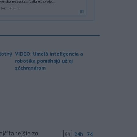
ensku nezostali ľudia na svoje...
a demokracia
lotný
VIDEO: Umelá inteligencia a
robotika pomáhajú už aj
záchranárom
jčítanejšie zo
6h
24h
7d