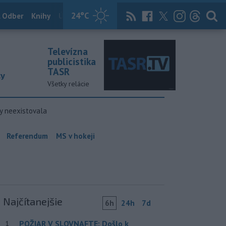
24
°C
 Odber
Knihy
Útulkovo
Magazín
News Now
Archív
TASR
Televízna
publicistika
TASR
ky
Všetky relácie
y neexistovala
Referendum
MS v hokeji
Najčítanejšie
6h
24h
7d
POŽIAR V SLOVNAFTE: Došlo k
1