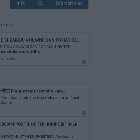
Info
Zobraziť viac
itúcií
 SI ZÁBAVU A HLAVNE SA V PORIADKU...
 ZÁBAVU A HLAVNE SA V PORIADKU VRÁŤTE
nočnej akcie navštívili pa...
kej republiky
🎥🎞️ Premietanie letného kina...
️ Premietanie letného kina v obecnom amfiteátri
skalite
 OBCIAM POSTIHNUTÝM KRUPOBITÍM🤝
AM POSTIHNUTÝM KRUPOBITÍM🤝 Po silnom