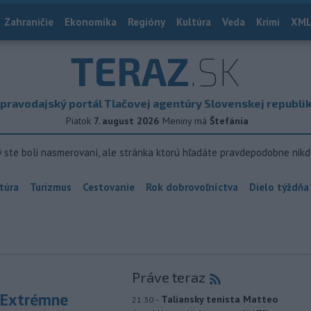
Zahraničie
Ekonomika
Regióny
Kultúra
Veda
Krimi
XML
TERAZ
.SK
pravodajský portál Tlačovej agentúry Slovenskej republi
Piatok
7. august 2026
Meniny má
Štefánia
ý ste boli nasmerovaní, ale stránka ktorú hľadáte pravdepodobne nikd
túra
Turizmus
Cestovanie
Rok dobrovoľníctva
Dielo týždňa
Práve teraz
 Extrémne
-
Taliansky tenista Matteo
21:30