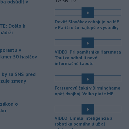
TASR TV
eba odsúdiť v
Maďarsku.
-
Piatkový požiar v
15:21
Deväť Slovákov zabojuje na ME
bratislavskej rafinérii Slovnaft je
E: Došlo k
v Paríži o čo najlepšie výsledky
pod kontrolou.
Príčina jeho vzniku
nádrží
bude predmetom vyšetrovania. Pre
é
TASR to potvrdil hovorca rafinérie
Anton Molnár.
 porastu v
VIDEO: Pri pamätníku Hartmuta
akmer 50 hasičov
-
Ministerstvo kultúry (MK) SR
Tautza odhalili nové
15:17
upraví verziu opatrenia o
informačné tabule
é
podrobnostiach poskytovania dotácií v
e by sa SNS pred
pôsobnosti rezortu.
vizuje zmeny
-
V bratislavskej rafinérii
14:17
Forsterovú čaká v Birminghame
Slovnaft horí uskladnený ropný
opäť dvojboj, Volka piate ME
produkt.
TASR o tom informovala
 zákon o
rafinéria s tým, že obyvateľom nehrozí
sku
nebezpečenstvo.
é
VIDEO: Umelá inteligencia a
-
Jedným zo zdravotných rizík
13:50
robotika pomáhajú už aj
na festivale môže byť vyššia