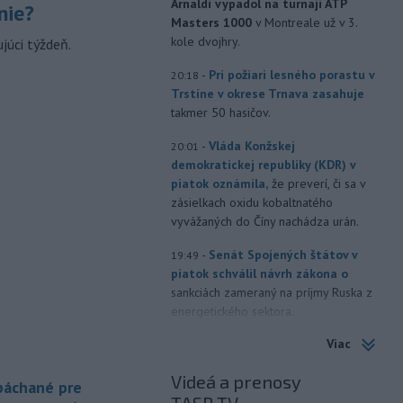
Arnaldi vypadol na turnaji ATP
nie?
Masters 1000
v Montreale už v 3.
kole dvojhry.
júci týždeň.
-
Pri požiari lesného porastu v
20:18
Trstíne v okrese Trnava zasahuje
takmer 50 hasičov.
-
Vláda Konžskej
20:01
demokratickej republiky (KDR) v
piatok oznámila,
že preverí, či sa v
zásielkach oxidu kobaltnatého
vyvážaných do Číny nachádza urán.
-
Senát Spojených štátov v
19:49
piatok schválil návrh zákona o
sankciách zameraný na príjmy Ruska z
energetického sektora.
Viac
-
Slovenská polícia prispela k
16:08
objasneniu prípadu prevádzačstva,
Videá a prenosy
ktorý sa podarilo ukončiť
 páchané pre
právoplatným odsúdením páchateľa v