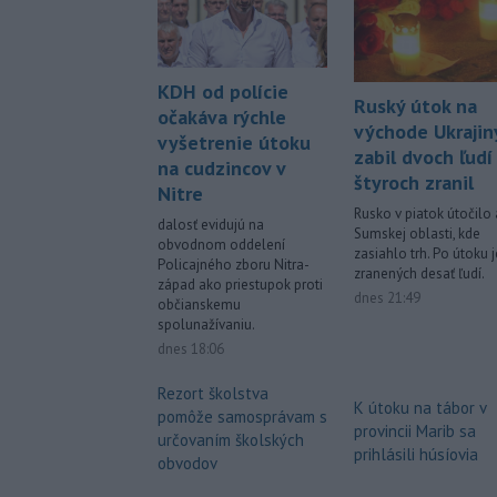
KDH od polície
Ruský útok na
očakáva rýchle
východe Ukrajin
vyšetrenie útoku
zabil dvoch ľudí
na cudzincov v
štyroch zranil
Nitre
Rusko v piatok útočilo 
dalosť evidujú na
Sumskej oblasti, kde
obvodnom oddelení
zasiahlo trh. Po útoku j
Policajného zboru Nitra-
zranených desať ľudí.
západ ako priestupok proti
dnes 21:49
občianskemu
spolunažívaniu.
dnes 18:06
Rezort školstva
K útoku na tábor v
pomôže samosprávam s
provincii Marib sa
určovaním školských
prihlásili húsíovia
obvodov