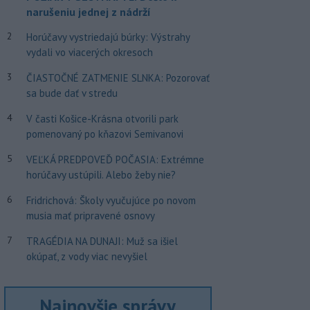
narušeniu jednej z nádrží
2
Horúčavy vystriedajú búrky: Výstrahy
vydali vo viacerých okresoch
3
ČIASTOČNÉ ZATMENIE SLNKA: Pozorovať
sa bude dať v stredu
4
V časti Košice-Krásna otvorili park
pomenovaný po kňazovi Semivanovi
5
VEĽKÁ PREDPOVEĎ POČASIA: Extrémne
horúčavy ustúpili. Alebo žeby nie?
6
Fridrichová: Školy vyučujúce po novom
musia mať pripravené osnovy
7
TRAGÉDIA NA DUNAJI: Muž sa išiel
okúpať, z vody viac nevyšiel
Najnovšie správy