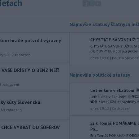
sieťach
augusta
rozhodnúť o novom
generálnom prokurátorovi, ak
parlament schváli skrátenie jeho
šesťmesačnej výpovednej lehoty.
Najnovšie statusy štátnych inšt
-
Silné búrky vo štvrtok
12:00
CHYSTÁTE SA VON? UŽITE
kom hrade potvrdil výrazný
vyvolali v hornatých oblastiach
CHYSTÁTE SA VON? UŽITE SI
západného
Rakúska povodne a
DOMOV📍 👮‍♂️ Policajti počas 
zosuvy pôdy.
úry SR
|
9
zobrazení
dnes 18:00
|
Polícia Slovens
-
Slovenský
11:51
IE VAŠE DRÍSTY O BENZÍNE⁉️
hydrometeorologický ústav (SHMÚ)
Najnovšie politické statusy
varuje v piatok
pred búrkami vo
3
zobrazení
viacerých okresoch stredného a
Letné kino v Skalitom 🌞
východného Slovenska. Vydal preto
Letné kino v Skalitom 🌞🎥🎞
výstrahu prvého stupňa.
tky kúty Slovenska
📽🍿 #leto2026 #prazdniny #
dnes 19:12
|
Cech Jozef
-
Ministerstvo vnútra (MV) SR
169
zobrazení
11:18
požiada Národný bezpečnostný
úrad
(NBÚ) o nezávislé odborné posúdenie
Erik Tomáš POMÁHAME
T CHCE VYBRAŤ OD ŠOFÉROV
Po...
dodaných radarových zariadení, ktoré
sú v pilotnej prevádzke.
Erik Tomáš POMÁHAME OBCI