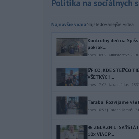
Politika na sociálnych 
Najnovšie videá
Najsledovanejšie videá
Kontrolný deň na Spišs
pokrok...
dnes 18:09
|
Ministerstvo kult
⁉️FICO, KDE STE⁉️ČO T
VŠETKÝCH...
dnes 17:02
|
Jakab Július
|
233
Taraba: Rozvíjame vše
dnes 16:57
|
Taraba Tomáš
|
2
🔥 ZBLÁZNILI SA❓️ŠTÁ
10x VIAC P...