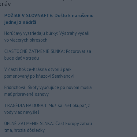
práv
POŽIAR V SLOVNAFTE: Došlo k narušeniu
jednej z nádrží
Horúčavy vystriedajú búrky: Výstrahy vydali
vo viacerých okresoch
ČIASTOČNÉ ZATMENIE SLNKA: Pozorovať sa
bude dať v stredu
V časti Košice-Krásna otvorili park
pomenovaný po kňazovi Semivanovi
Fridrichová: Školy vyučujúce po novom musia
mať pripravené osnovy
TRAGÉDIA NA DUNAJI: Muž sa išiel okúpať, z
vody viac nevyšiel
ÚPLNÉ ZATMENIE SLNKA: Časť Európy zahalí
tma, hrozia dôsledky