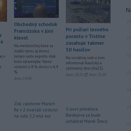
N
21
Obchodný schodok
Pri požiari lesného
Francúzska v júni
y
porastu v Trstíne
klesol
21
 a
zasahuje takmer
Na medziročnej báze sa
50 hasičov
zvýšili vývoz aj dovoz,
21
aj v
tempo rastu exportu však
Na sociálnej sieti o tom
bolo výraznejšie. Vývoz
informoval Hasičský a
e
vzrástol o 8 %, dovoz o 6,4
záchranný zbor (HaZZ).
%.
21
aktualizované
dnes 20:21
,
dnes 21:05
dnes 19:40
20
Zisk zaisťovne Munich
20
O post primátora
Re v 2. kvartáli vzrástol
Bardejova sa bude
na vyše 2,2 mld. eur
uchádzať Marek Šimco
20