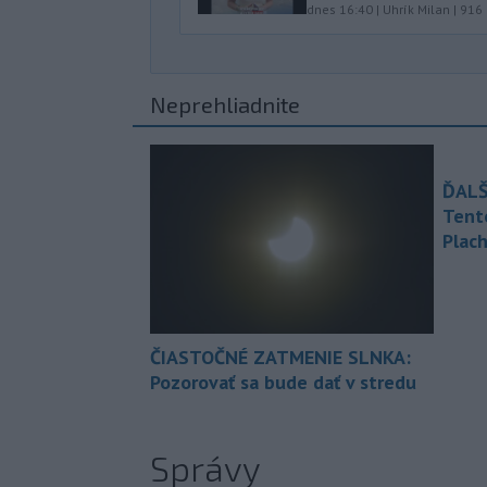
dnes 16:40
|
Uhrík Milan
|
916
Neprehliadnite
ĎALŠ
Tent
Plach
ČIASTOČNÉ ZATMENIE SLNKA:
Pozorovať sa bude dať v stredu
Správy