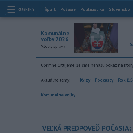
RUBRIKY
Index
Šport
Počasie
Publicistika
Slovensko
Komunálne
voľby 2026
S
Všetky správy
Úprimne ľutujeme, že sme nenašli odkaz na ktor
Aktuálne témy:
Kvízy
Podcasty
Rok Ľ.Š
Komunálne voľby
VEĽKÁ PREDPOVEĎ POČASIA: