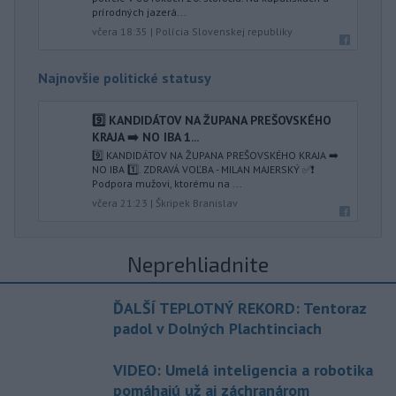
prírodných jazerá...
včera 18:35
|
Polícia Slovenskej republiky
Najnovšie politické statusy
9️⃣ KANDIDÁTOV NA ŽUPANA PREŠOVSKÉHO
KRAJA ➡️ NO IBA 1️...
9️⃣ KANDIDÁTOV NA ŽUPANA PREŠOVSKÉHO KRAJA ➡️
NO IBA 1️⃣. ZDRAVÁ VOĽBA - MILAN MAJERSKÝ ✅️❗️
Podpora mužovi, ktorému na ...
včera 21:23
|
Škripek Branislav
Neprehliadnite
ĎALŠÍ TEPLOTNÝ REKORD: Tentoraz
padol v Dolných Plachtinciach
VIDEO: Umelá inteligencia a robotika
pomáhajú už aj záchranárom