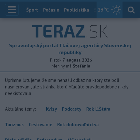
23
°C
Index
Šport
Počasie
Publicistika
Slovensko
Zahranič
TERAZ
.SK
Spravodajský portál Tlačovej agentúry Slovenskej
republiky
Piatok
7. august 2026
Meniny má
Štefánia
Úprimne ľutujeme, že sme nenašli odkaz na ktorý ste boli
nasmerovaní, ale stránka ktorú hľadáte pravdepodobne nikdy
neexistovala
Aktuálne témy:
Kvízy
Podcasty
Rok Ľ.Štúra
Turizmus
Cestovanie
Rok dobrovoľníctva