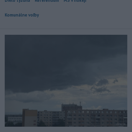
Dielo týždňa
Referendum
MS v hokeji
Komunálne voľby