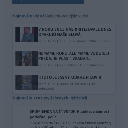
Najnovšie videá
Najsledovanejšie videá
V ROKU 2015 NÁS KRITIZOVALI. DNES
OPAKUJÚ NAŠE SLOVÁ
včera 17:35
|
Šutaj Eštok Matúš
|
1084
zobrazení
NEMÁME ROPU, ALE MÁME VODU‼️JEJ
PREDAJ JE VLASTIZRADA‼️...
včera 17:05
|
Jakab Július
|
1893
zobrazení
‼️TOTO JE JASNÝ ODKAZ FICOVI‼️
včera 16:20
|
Hnutie SLOVENSKO
|
8017
zobrazení
Najnovšie statusy štátnych inštitúcií
SPOMIENKA NA ŠTVRTOK Hliadková činnosť
poriečnej políc...
SPOMIENKA NA ŠTVRTOK Hliadková činnosť poriečnej
polície v 80 rokoch 20. storočia. Na kúpaliskách a