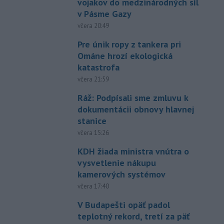
vojakov do medzinárodných síl
v Pásme Gazy
včera 20:49
Pre únik ropy z tankera pri
Ománe hrozí ekologická
katastrofa
včera 21:59
Ráž: Podpísali sme zmluvu k
dokumentácii obnovy hlavnej
stanice
včera 15:26
KDH žiada ministra vnútra o
vysvetlenie nákupu
kamerových systémov
včera 17:40
V Budapešti opäť padol
teplotný rekord, tretí za päť