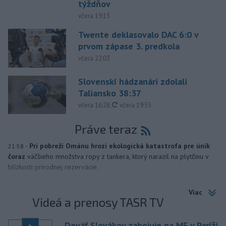
týždňov
včera 19:15
Twente deklasovalo DAC 6:0 v
prvom zápase 3. predkola
včera 22:03
Slovenskí hádzanári zdolali
Taliansko 38:37
aktualizované
včera 16:28
,
včera 19:55
Práve teraz
-
Pri pobreží Ománu hrozí ekologická katastrofa pre únik
21:58
čoraz
väčšieho množstva ropy z tankera, ktorý narazil na plytčinu v
blízkosti prírodnej rezervácie.
Viac
Videá a prenosy TASR TV
Deväť Slovákov zabojuje na ME v Paríži