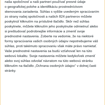
naša spoločnosť a naši partneri používať presné údaje
o geografickej polohe a identifikáciu prostredníctvom
skenovania zariadenia. Súhlas s vyššie uvedeným spracúvaním
zo strany našej spoločnosti a našich 824 partnerov môžete
poskytnúť kliknutím na príslušné tlačidlo. Skôr než súhlas
poskytnete, môžete kliknutím jeho poskytnutie odmietnuť alebo
si preštudovať podrobnejšie informácie a zmeniť svoje
Na kúpalisku Diakovce UNIKALA LÁTKA,
prednostné nastavenia.
Zoberte na vedomie, že na niektoré
osem ľudí skončilo v nemocnici
formy spracúvania vašich osobných údajov nepotrebujeme váš
súhlas, proti takémuto spracovaniu však máte právo namietať.
Na mieste zasahovala aj polícia v súčinnosti s ďalšími
Vaše prednostné nastavenia sa budú vzťahovať len na túto
záchrannými zložkami.
webovú lokalitu. Svoje nastavenia môžete kedykoľvek zmeniť
aktualizované
včera 18:23
,
včera 21:38
alebo svoj súhlas odvolať návratom na túto webovú stránku
kliknutím na tlačidlo „Ochrana osobných údajov“ v dolnej časti
Slovensko
stránky.
ŽSK: VšZP znevýhodnila krajské
nemocnice v porovnaní so
súkromnými
včera 17:57