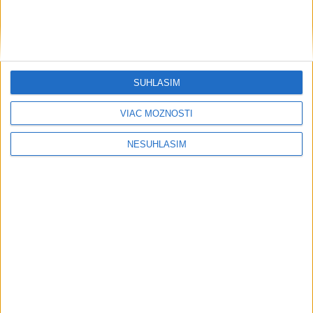
SÚHLASÍM
VIAC MOŽNOSTÍ
NESÚHLASÍM
....