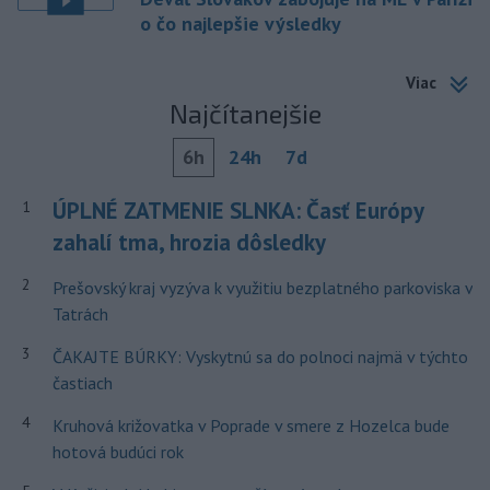
o čo najlepšie výsledky
Viac
Najčítanejšie
6h
24h
7d
ÚPLNÉ ZATMENIE SLNKA: Časť Európy
1
zahalí tma, hrozia dôsledky
2
Prešovský kraj vyzýva k využitiu bezplatného parkoviska v
Tatrách
3
ČAKAJTE BÚRKY: Vyskytnú sa do polnoci najmä v týchto
častiach
4
Kruhová križovatka v Poprade v smere z Hozelca bude
hotová budúci rok