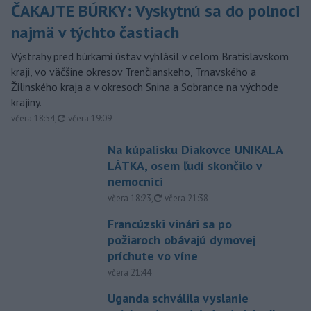
ČAKAJTE BÚRKY: Vyskytnú sa do polnoci
najmä v týchto častiach
Výstrahy pred búrkami ústav vyhlásil v celom Bratislavskom
kraji, vo väčšine okresov Trenčianskeho, Trnavského a
Žilinského kraja a v okresoch Snina a Sobrance na východe
krajiny.
aktualizované
včera 18:54
,
včera 19:09
Na kúpalisku Diakovce UNIKALA
LÁTKA, osem ľudí skončilo v
nemocnici
aktualizované
včera 18:23
,
včera 21:38
Francúzski vinári sa po
požiaroch obávajú dymovej
príchute vo víne
včera 21:44
Uganda schválila vyslanie