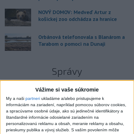
NOVÝ DOMOV: Medveď Artur z
košickej zoo odchádza za hranice
Orbánová telefonovala s Blanárom a
Tarabom o pomoci na Dunaji
Správy
Vážime si vaše súkromie
My a naši
partneri
ukladáme a/alebo pristupujeme k
informáciám na zariadení, napríklad pomocou súborov cookies,
a spracúvame osobné údaje, ako sú jedinečné identifikátory a
štandardné informácie odosielané zariadením na
personalizovanú reklamu a obsah, meranie reklamy a obsahu,
prieskumy publika a vývoj služieb.
S vaším povolením môže