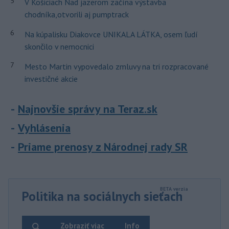
5
V Košiciach Nad jazerom začína výstavba
chodníka,otvorili aj pumptrack
6
Na kúpalisku Diakovce UNIKALA LÁTKA, osem ľudí
skončilo v nemocnici
7
Mesto Martin vypovedalo zmluvy na tri rozpracované
investičné akcie
Najnovšie správy na Teraz.sk
Vyhlásenia
Priame prenosy z Národnej rady SR
Politika na sociálnych sieťach
Zobraziť viac
Info