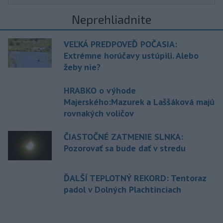
Neprehliadnite
VEĽKÁ PREDPOVEĎ POČASIA:
Extrémne horúčavy ustúpili. Alebo
žeby nie?
HRABKO o výhode
Majerského:Mazurek a Laššáková majú
rovnakých voličov
ČIASTOČNÉ ZATMENIE SLNKA:
Pozorovať sa bude dať v stredu
ĎALŠÍ TEPLOTNÝ REKORD: Tentoraz
padol v Dolných Plachtinciach