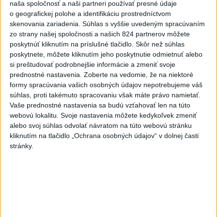
funguje, kde sú jej limity, aj to, ako si budovať zdravý vzťah k
naša spoločnosť a naši partneri používať presné údaje
technológiám.
o geografickej polohe a identifikáciu prostredníctvom
skenovania zariadenia. Súhlas s vyššie uvedeným spracúvaním
dnes 10:53
zo strany našej spoločnosti a našich 824 partnerov môžete
Slovensko
poskytnúť kliknutím na príslušné tlačidlo. Skôr než súhlas
poskytnete, môžete kliknutím jeho poskytnutie odmietnuť alebo
si preštudovať podrobnejšie informácie a zmeniť svoje
Ferraty lákajú viac turistov, najdlhší
prednostné nastavenia.
Zoberte na vedomie, že na niektoré
visutý lanový most je na Skalke
formy spracúvania vašich osobných údajov nepotrebujeme váš
dnes 17:26
súhlas, proti takémuto spracovaniu však máte právo namietať.
Vaše prednostné nastavenia sa budú vzťahovať len na túto
webovú lokalitu. Svoje nastavenia môžete kedykoľvek zmeniť
DOVOLENKÁRI, POZOR: Fotky z dovolenky môžu prilákať
alebo svoj súhlas odvolať návratom na túto webovú stránku
zlodejov
kliknutím na tlačidlo „Ochrana osobných údajov“ v dolnej časti
stránky.
Kúpele Brusno pripravujú 19. ročník festivalu Jozefa
Bednárika
Dielo týždňa SNG: Za(k)liate peniaze - liatie od Miloša Boďu
Zahraničie