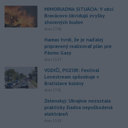
MIMORIADNA SITUÁCIA: V obci
Braväcovo likvidujú zvyšky
zhorených budov
dnes 17:06
Hamas tvrdí, že je naďalej
pripravený realizovať plán pre
Pásmo Gazy
dnes 15:25
VODIČI, POZOR: Festival
Lovestream spôsobuje v
Bratislave kolóny
dnes 17:01
Zelenskyj: Ukrajine nezostala
prakticky žiadna nepoškodená
elektráreň
dnes 15:18