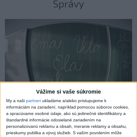
Správy
Vážime si vaše súkromie
My a naši
partneri
ukladáme a/alebo pristupujeme k
informáciám na zariadení, napríklad pomocou súborov cookies,
Od septembra sa AI gramotnosť stane
a spracúvame osobné údaje, ako sú jedinečné identifikátory a
súčasťou vzdelávania na ZŠ
štandardné informácie odosielané zariadením na
personalizovanú reklamu a obsah, meranie reklamy a obsahu,
Žiaci sa budú podľa ministerstva učiť rozumieť tomu, ako AI
prieskumy publika a vývoj služieb.
S vaším povolením môže