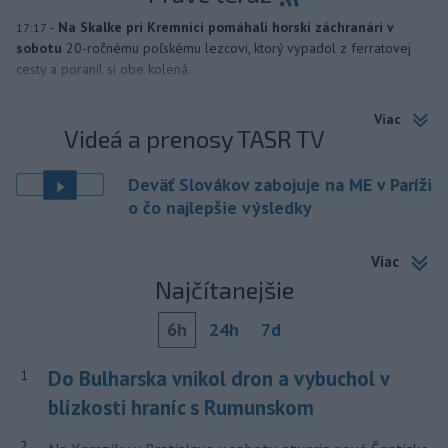
-
Na Skalke pri Kremnici pomáhali horskí záchranári v
17:17
sobotu
20-ročnému poľskému lezcovi, ktorý vypadol z ferratovej
cesty a poranil si obe kolená.
Viac
Videá a prenosy TASR TV
Deväť Slovákov zabojuje na ME v Paríži
o čo najlepšie výsledky
Viac
Najčítanejšie
6h
24h
7d
Do Bulharska vnikol dron a vybuchol v
1
blízkosti hraníc s Rumunskom
2