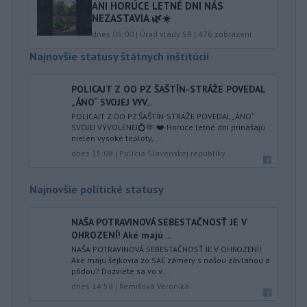
ANI HORÚCE LETNÉ DNI NÁS
NEZASTAVIA 🌿☀️
dnes 06:00
|
Úrad vlády SR
|
476
zobrazení
Najnovšie statusy štátnych inštitúcií
POLICAJT Z OO PZ ŠAŠTÍN-STRÁŽE POVEDAL
„ÁNO“ SVOJEJ VYV...
POLICAJT Z OO PZ ŠAŠTÍN-STRÁŽE POVEDAL „ÁNO“
SVOJEJ VYVOLENEJ💍🫶 ❤️ Horúce letné dni prinášajú
nielen vysoké teploty, ...
dnes 15:08
|
Polícia Slovenskej republiky
Najnovšie politické statusy
NAŠA POTRAVINOVÁ SEBESTAČNOSŤ JE V
OHROZENÍ! Aké majú ...
NAŠA POTRAVINOVÁ SEBESTAČNOSŤ JE V OHROZENÍ!
Aké majú šejkovia zo SAE zámery s našou závlahou a
pôdou? Dozviete sa vo v...
dnes 14:58
|
Remišová Veronika