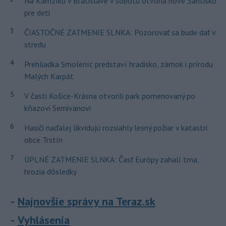
Na Kamzíku v Bratislave v sobotu otvoria nové Šantisko
pre deti
3
ČIASTOČNÉ ZATMENIE SLNKA: Pozorovať sa bude dať v
stredu
4
Prehliadka Smoleníc predstaví hradisko, zámok i prírodu
Malých Karpát
5
V časti Košice-Krásna otvorili park pomenovaný po
kňazovi Semivanovi
6
Hasiči naďalej likvidujú rozsiahly lesný požiar v katastri
obce Trstín
7
ÚPLNÉ ZATMENIE SLNKA: Časť Európy zahalí tma,
hrozia dôsledky
Najnovšie správy na Teraz.sk
Vyhlásenia