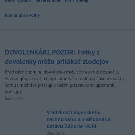
Dielo týždňa
Referendum
MS v hokeji
Komunálne voľby
DOVOLENKÁRI, POZOR: Fotky z
dovolenky môžu prilákať zlodejov
Pred odchodom na dovolenku myslite na svoje bezpečie,
nezverejňujte svoju neprítomnosť v reálnom čase a zvážte,
komu umožníte prístup k vašim príspevkom, upozornili
policajti.
dnes 15:15
V blízkosti Vojenského
technického a skúšobného
ústavu Záhorie HORÍ
dnes 16:51