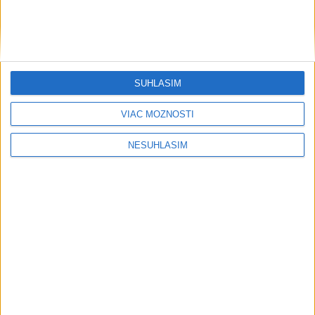
....
SÚHLASÍM
VIAC MOŽNOSTÍ
NESÚHLASÍM
....