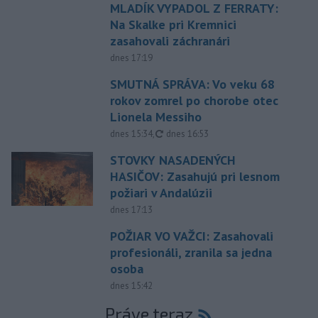
MLADÍK VYPADOL Z FERRATY:
Na Skalke pri Kremnici
zasahovali záchranári
dnes 17:19
SMUTNÁ SPRÁVA: Vo veku 68
rokov zomrel po chorobe otec
Lionela Messiho
aktualizované
dnes 15:34
,
dnes 16:53
STOVKY NASADENÝCH
HASIČOV: Zasahujú pri lesnom
požiari v Andalúzii
dnes 17:13
POŽIAR VO VAŽCI: Zasahovali
profesionáli, zranila sa jedna
osoba
dnes 15:42
Práve teraz