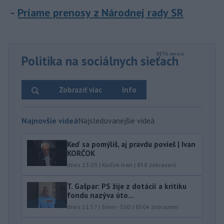
Priame prenosy z Národnej rady SR
Politika na sociálnych sieťach
Zobraziť viac
Info
Najnovšie videá
Najsledovanejšie videá
Keď sa pomýliš, aj pravdu povieš | Ivan
KORČOK
dnes 13:03
|
Korčok Ivan
|
858
zobrazení
T. Gašpar: PS žije z dotácií a kritiku
fondu nazýva úto...
dnes 11:57
|
Smer - SSD
|
8504
zobrazení