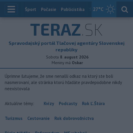
27
°C
Index
Šport
Počasie
Publicistika
Slovensko
Zahranič
TERAZ
.SK
Spravodajský portál Tlačovej agentúry Slovenskej
republiky
Sobota
8. august 2026
Meniny má
Oskar
Úprimne ľutujeme, že sme nenašli odkaz na ktorý ste boli
nasmerovaní, ale stránka ktorú hľadáte pravdepodobne nikdy
neexistovala
Aktuálne témy:
Kvízy
Podcasty
Rok Ľ.Štúra
Turizmus
Cestovanie
Rok dobrovoľníctva