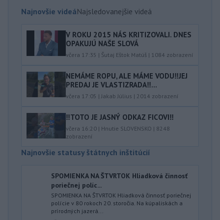
Najnovšie videá
Najsledovanejšie videá
V ROKU 2015 NÁS KRITIZOVALI. DNES
OPAKUJÚ NAŠE SLOVÁ
včera 17:35
|
Šutaj Eštok Matúš
|
1084
zobrazení
NEMÁME ROPU, ALE MÁME VODU‼️JEJ
PREDAJ JE VLASTIZRADA‼️...
včera 17:05
|
Jakab Július
|
2014
zobrazení
‼️TOTO JE JASNÝ ODKAZ FICOVI‼️
včera 16:20
|
Hnutie SLOVENSKO
|
8248
zobrazení
Najnovšie statusy štátnych inštitúcií
SPOMIENKA NA ŠTVRTOK Hliadková činnosť
poriečnej políc...
SPOMIENKA NA ŠTVRTOK Hliadková činnosť poriečnej
polície v 80 rokoch 20. storočia. Na kúpaliskách a
prírodných jazerá...