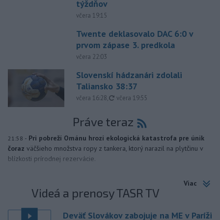
týždňov
včera 19:15
Twente deklasovalo DAC 6:0 v
prvom zápase 3. predkola
včera 22:03
Slovenskí hádzanári zdolali
Taliansko 38:37
aktualizované
včera 16:28
,
včera 19:55
Práve teraz
-
Pri pobreží Ománu hrozí ekologická katastrofa pre únik
21:58
čoraz
väčšieho množstva ropy z tankera, ktorý narazil na plytčinu v
blízkosti prírodnej rezervácie.
Viac
Videá a prenosy TASR TV
Deväť Slovákov zabojuje na ME v Paríži