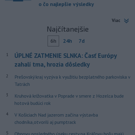
o čo najlepšie výsledky
Viac
Najčítanejšie
6h
24h
7d
ÚPLNÉ ZATMENIE SLNKA: Časť Európy
1
zahalí tma, hrozia dôsledky
2
Prešovský kraj vyzýva k využitiu bezplatného parkoviska v
Tatrách
3
Kruhová križovatka v Poprade v smere z Hozelca bude
hotová budúci rok
4
V Košiciach Nad jazerom začína výstavba
chodníka,otvorili aj pumptrack
5
Obnovu posledného úseku cesty na Kráľovu hoľu majú