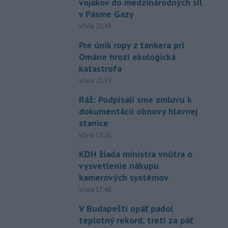
vojakov do medzinárodných síl
v Pásme Gazy
včera 20:49
Pre únik ropy z tankera pri
Ománe hrozí ekologická
katastrofa
včera 21:59
Ráž: Podpísali sme zmluvu k
dokumentácii obnovy hlavnej
stanice
včera 15:26
KDH žiada ministra vnútra o
vysvetlenie nákupu
kamerových systémov
včera 17:40
V Budapešti opäť padol
teplotný rekord, tretí za päť