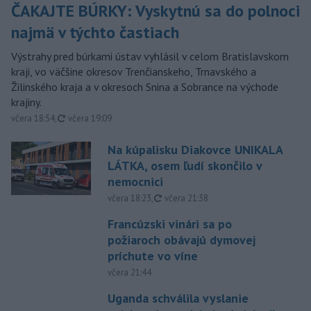
ČAKAJTE BÚRKY: Vyskytnú sa do polnoci
najmä v týchto častiach
Výstrahy pred búrkami ústav vyhlásil v celom Bratislavskom
kraji, vo väčšine okresov Trenčianskeho, Trnavského a
Žilinského kraja a v okresoch Snina a Sobrance na východe
krajiny.
aktualizované
včera 18:54
,
včera 19:09
Na kúpalisku Diakovce UNIKALA
LÁTKA, osem ľudí skončilo v
nemocnici
aktualizované
včera 18:23
,
včera 21:38
Francúzski vinári sa po
požiaroch obávajú dymovej
príchute vo víne
včera 21:44
Uganda schválila vyslanie