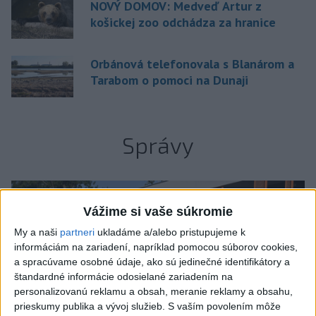
NOVÝ DOMOV: Medveď Artur z
košickej zoo odchádza za hranice
Orbánová telefonovala s Blanárom a
Tarabom o pomoci na Dunaji
Správy
Vážime si vaše súkromie
My a naši
partneri
ukladáme a/alebo pristupujeme k
informáciám na zariadení, napríklad pomocou súborov cookies,
a spracúvame osobné údaje, ako sú jedinečné identifikátory a
štandardné informácie odosielané zariadením na
personalizovanú reklamu a obsah, meranie reklamy a obsahu,
prieskumy publika a vývoj služieb.
S vaším povolením môže