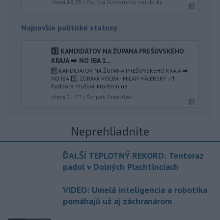
včera 18:35
|
Polícia Slovenskej republiky
Najnovšie politické statusy
9️⃣ KANDIDÁTOV NA ŽUPANA PREŠOVSKÉHO
KRAJA ➡️ NO IBA 1️...
9️⃣ KANDIDÁTOV NA ŽUPANA PREŠOVSKÉHO KRAJA ➡️
NO IBA 1️⃣. ZDRAVÁ VOĽBA - MILAN MAJERSKÝ ✅️❗️
Podpora mužovi, ktorému na ...
včera 21:23
|
Škripek Branislav
Neprehliadnite
ĎALŠÍ TEPLOTNÝ REKORD: Tentoraz
padol v Dolných Plachtinciach
VIDEO: Umelá inteligencia a robotika
pomáhajú už aj záchranárom