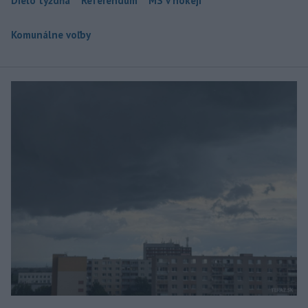
Dielo týždňa
Referendum
MS v hokeji
Komunálne voľby