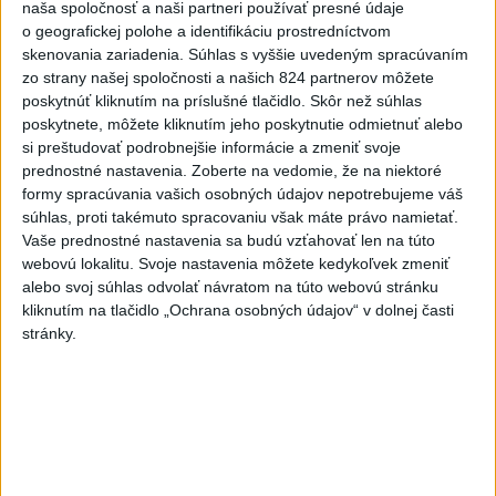
naša spoločnosť a naši partneri používať presné údaje
o geografickej polohe a identifikáciu prostredníctvom
skenovania zariadenia. Súhlas s vyššie uvedeným spracúvaním
zo strany našej spoločnosti a našich 824 partnerov môžete
poskytnúť kliknutím na príslušné tlačidlo. Skôr než súhlas
Na kúpalisku Diakovce UNIKALA LÁTKA,
poskytnete, môžete kliknutím jeho poskytnutie odmietnuť alebo
si preštudovať podrobnejšie informácie a zmeniť svoje
osem ľudí skončilo v nemocnici
prednostné nastavenia.
Zoberte na vedomie, že na niektoré
Na mieste zasahovala aj polícia v súčinnosti s ďalšími
formy spracúvania vašich osobných údajov nepotrebujeme váš
súhlas, proti takémuto spracovaniu však máte právo namietať.
záchrannými zložkami.
Vaše prednostné nastavenia sa budú vzťahovať len na túto
aktualizované
včera 18:23
,
včera 21:38
webovú lokalitu. Svoje nastavenia môžete kedykoľvek zmeniť
alebo svoj súhlas odvolať návratom na túto webovú stránku
Slovensko
kliknutím na tlačidlo „Ochrana osobných údajov“ v dolnej časti
stránky.
ŽSK: VšZP znevýhodnila krajské
nemocnice v porovnaní so
súkromnými
včera 17:57
KDH žiada ministra vnútra o vysvetlenie nákupu kamerových
systémov