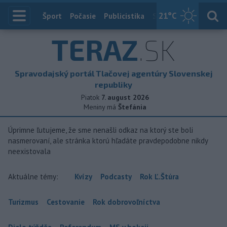
21
°C
Index
Šport
Počasie
Publicistika
Slovensko
Zahranič
TERAZ
.SK
Spravodajský portál Tlačovej agentúry Slovenskej
republiky
Piatok
7. august 2026
Meniny má
Štefánia
Úprimne ľutujeme, že sme nenašli odkaz na ktorý ste boli
nasmerovaní, ale stránka ktorú hľadáte pravdepodobne nikdy
neexistovala
Aktuálne témy:
Kvízy
Podcasty
Rok Ľ.Štúra
Turizmus
Cestovanie
Rok dobrovoľníctva