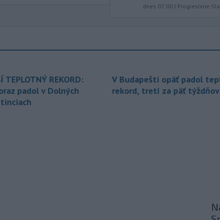
dnes 07:00
|
Progresívne Sl
podrobnostiach poskytovania dotácií v
pôsobnosti rezortu.
-
V bratislavskej rafinérii
14:17
Slovnaft horí uskladnený ropný
produkt.
TASR o tom informovala
rafinéria s tým, že obyvateľom nehrozí
nebezpečenstvo.
Í TEPLOTNÝ REKORD:
V Budapešti opäť padol tep
oraz padol v Dolných
rekord, tretí za päť týždňov
-
Jedným zo zdravotných rizík
13:50
tinciach
na festivale môže byť vyššia
úroveň
hluku. Je preto dobré držať sa
ďalej od reproduktorov, používať
chrániče sluchu či dodržiavať
prestávky.
-
Podporu kandidatúre
12:49
Slovenskej republiky na nestále
členstvo
v Bezpečnostnej rade
Organizácie Spojených národov (OSN)
Na
na roky 2028 až 2029 písomne
S
vyjadrilo už 123 zo 193 členských