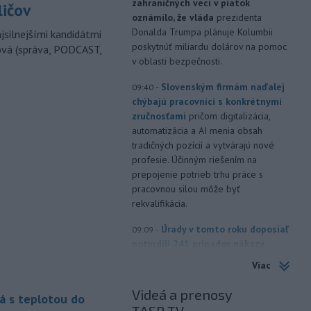
zahraničných vecí v piatok
ličov
oznámilo, že vláda
prezidenta
Donalda Trumpa plánuje Kolumbii
jsilnejšími kandidátmi
poskytnúť miliardu dolárov na pomoc
ová (správa, PODCAST,
v oblasti bezpečnosti.
-
Slovenským firmám naďalej
09:40
chýbajú pracovníci s konkrétnymi
zručnosťami
pričom digitalizácia,
automatizácia a AI menia obsah
tradičných pozícií a vytvárajú nové
profesie. Účinným riešením na
prepojenie potrieb trhu práce s
pracovnou silou môže byť
rekvalifikácia.
-
Úrady v tomto roku doposiaľ
09:09
potvrdili 241 prípadov nákazy
západonílskou horúčkou po celej
Viac
Európe. Uvádza to týždenná správa,
ktorú v piatok zverejnilo Európske
Videá a prenosy
á s teplotou do
centrum pre prevenciu a kontrolu