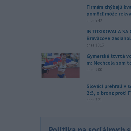
Firmám chýbajú kval
pomôcť môže rekval
dnes 9:42
INTOXIKOVALA SA O
Braväcove zasiahol
dnes 10:13
Gymerská štvrtá vo
m: Nechcela som t
dnes 9:00
Slováci prehrali v 
2:5, o bronz proti 
dnes 7:21
Politika na sociálnych 