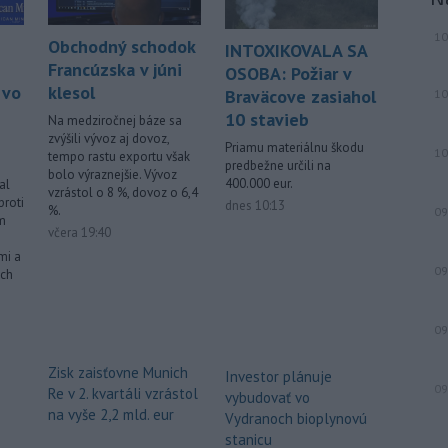
10
Obchodný schodok
INTOXIKOVALA SA
Francúzska v júni
OSOBA: Požiar v
klesol
 vo
Braväcove zasiahol
10
10 stavieb
Na medziročnej báze sa
zvýšili vývoz aj dovoz,
Priamu materiálnu škodu
10
tempo rastu exportu však
predbežne určili na
bolo výraznejšie. Vývoz
400.000 eur.
al
vzrástol o 8 %, dovoz o 6,4
proti
dnes 10:13
%.
09
m
včera 19:40
mi a
09
ych
09
Zisk zaisťovne Munich
Investor plánuje
09
Re v 2. kvartáli vzrástol
vybudovať vo
na vyše 2,2 mld. eur
Vydranoch bioplynovú
stanicu