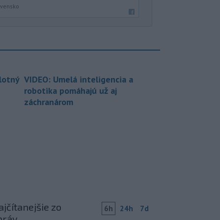
ovensko
lotný
VIDEO: Umelá inteligencia a
robotika pomáhajú už aj
záchranárom
jčítanejšie zo
6h
24h
7d
práv