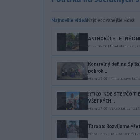
Najnovšie videá
Najsledovanejšie videá
ANI HORÚCE LETNÉ DNI
dnes 06:00
|
Úrad vlády SR
|
2
Kontrolný deň na Spišs
pokrok...
včera 18:09
|
Ministerstvo kult
⁉️FICO, KDE STE⁉️ČO T
VŠETKÝCH...
včera 17:02
|
Jakab Július
|
119
Taraba: Rozvíjame vše
včera 16:57
|
Taraba Tomáš
|
7