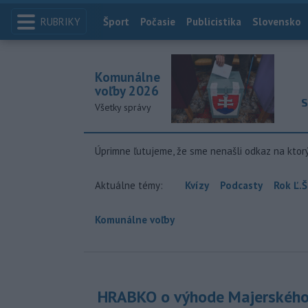
RUBRIKY
Index
Šport
Počasie
Publicistika
Slovensko
Komunálne
voľby 2026
S
Všetky správy
Úprimne ľutujeme, že sme nenašli odkaz na ktor
Aktuálne témy:
Kvízy
Podcasty
Rok Ľ.Š
Komunálne voľby
HRABKO o výhode Majerského