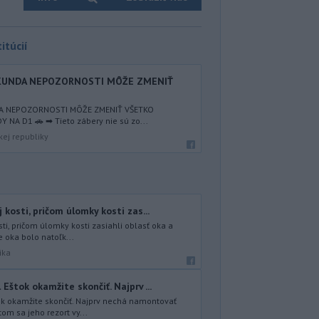
itúcií
EKUNDA NEPOZORNOSTI MÔŽE ZMENIŤ
DA NEPOZORNOSTI MÔŽE ZMENIŤ VŠETKO
NA D1 🚗 ➡ Tieto zábery nie sú zo...
kej republiky
 kosti, pričom úlomky kosti zas...
ti, pričom úlomky kosti zasiahli oblasť oka a
e oka bolo natoľk...
ika
Eštok okamžite skončiť. Najprv ...
ok okamžite skončiť. Najprv nechá namontovať
om sa jeho rezort vy...