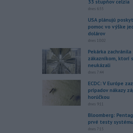
33 stupňov celzia
dnes 6:55
USA plánujú posky
pomoc vo výške jed
dolárov
dnes 10:02
Pekárka zachránila 
zákazníkom, ktorí s
neukázali
dnes 7:44
ECDC: V Európe za
prípadov nákazy z
horúčkou
dnes 9:11
Bloomberg: Pentag
prvé testy systém
dnes 7:15