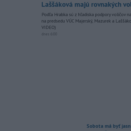
Laššáková majú rovnakých vo
Podľa Hrabka sú z hľadiska podpory voličov na
na predsedu VÚC Majerský, Mazurek a Laššák
VIDEO)
dnes 6:00
Sobota má byť jasn