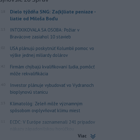
Dielo týždňa SNG: Za(k)liate peniaze -
:18
liatie od Miloša Boďu
:13
INTOXIKOVALA SA OSOBA: Požiar v
Braväcove zasiahol 10 stavieb
:02
USA plánujú poskytnúť Kolumbii pomoc vo
výške jednej miliardy dolárov
:42
Firmám chýbajú kvalifikovaní ľudia, pomôcť
môže rekvalifikácia
:40
Investor plánuje vybudovať vo Vydranoch
bioplynovú stanicu
:13
Klimatológ: Zeleň môže významným
spôsobom ovplyvňovať klímu miest
:11
ECDC: V Európe zaznamenali 241 prípadov
nákazy západonílskou horúčkou
Viac