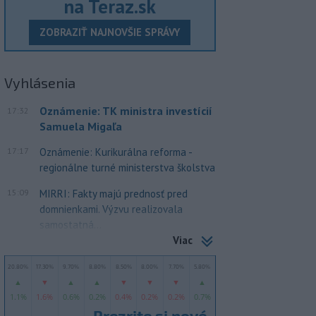
na Teraz.sk
ZOBRAZIŤ NAJNOVŠIE SPRÁVY
Vyhlásenia
Oznámenie: TK ministra investícií
17:32
Samuela Migaľa
17:17
Oznámenie: Kurikurálna reforma -
regionálne turné ministerstva školstva
15:09
MIRRI: Fakty majú prednosť pred
domnienkami. Výzvu realizovala
samostatná...
Viac