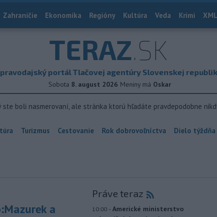
Zahraničie
Ekonomika
Regióny
Kultúra
Veda
Krimi
XML
TERAZ
.SK
pravodajský portál Tlačovej agentúry Slovenskej republi
Sobota
8. august 2026
Meniny má
Oskar
ý ste boli nasmerovaní, ale stránka ktorú hľadáte pravdepodobne nikd
túra
Turizmus
Cestovanie
Rok dobrovoľníctva
Dielo týždňa
Práve teraz
:Mazurek a
-
Americké ministerstvo
10:00