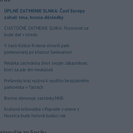
ÚPLNÉ ZATMENIE SLNKA: Časť Európy
zahalí tma, hrozia dôsledky
ČIASTOČNÉ ZATMENIE SLNKA: Pozorovať sa
bude dať v stredu
V časti Košice-Krásna otvorili park
pomenovaný po kňazovi Semivanovi
Pekárka zachránila život svojim zákazníkom,
ktorí sa pár dní neukázali
Prešovský kraj vyzýva k využitiu bezplatného
parkoviska v Tatrách
Brezno obnovuje zastávky MHD
Kruhová križovatka v Poprade v smere z
Hozelca bude hotová budúci rok
ajnovšie
zo Správ