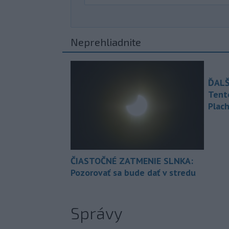
Neprehliadnite
ĎALŠ
Tent
Plach
ČIASTOČNÉ ZATMENIE SLNKA:
Pozorovať sa bude dať v stredu
Správy