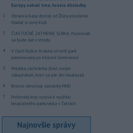
Európy zahalí tma, hrozia dôsledky
2
Obranca Kaša dostal od Žiliny povolenie
hľadať si nový klub
3
ČIASTOČNÉ ZATMENIE SLNKA: Pozorovať
sa bude dať v stredu
4
V časti Košice-Krásna otvorili park
pomenovaný po kňazovi Semivanovi
5
Pekárka zachránila život svojim
zákazníkom, ktorí sa pár dní neukázali
6
Brezno obnovuje zastávky MHD
7
Prešovský kraj vyzýva k využitiu
bezplatného parkoviska v Tatrách
Najnovšie správy