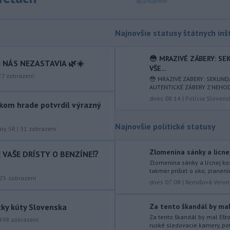
zásielkach oxidu kobaltnatého
vyvážaných do Číny nachádza urán.
-
Senát Spojených štátov v
19:49
Najnovšie statusy štátnych inšt
piatok schválil návrh zákona o
sankciách zameraný na príjmy Ruska z
😳 MRAZIVÉ ZÁBERY: S
 NÁS NEZASTAVIA 🌿☀️
energetického sektora.
VŠE...
27
zobrazení
😳 MRAZIVÉ ZÁBERY: SEKUN
-
Slovenská polícia prispela k
16:08
AUTENTICKÉ ZÁBERY Z NEHODY 
objasneniu prípadu prevádzačstva,
dnes 08:14
|
Polícia Slovens
ktorý sa podarilo ukončiť
kom hrade potvrdil výrazný
právoplatným odsúdením páchateľa v
Maďarsku.
Najnovšie politické statusy
úry SR
|
31
zobrazení
-
Piatkový požiar v
15:21
Zlomenina sánky a lícnej
IE VAŠE DRÍSTY O BENZÍNE⁉️
bratislavskej rafinérii Slovnaft je
Zlomenina sánky a lícnej kos
pod kontrolou.
Príčina jeho vzniku
takmer prišiel o oko, zraneni
bude predmetom vyšetrovania. Pre
25
zobrazení
dnes 07:08
|
Remišová Veron
TASR to potvrdil hovorca rafinérie
Anton Molnár.
tky kúty Slovenska
Za tento škandál by mal 
-
Ministerstvo kultúry (MK) SR
Za tento škandál by mal Ešt
15:17
498
zobrazení
ruské sledovacie kamery, pot
upraví verziu opatrenia o