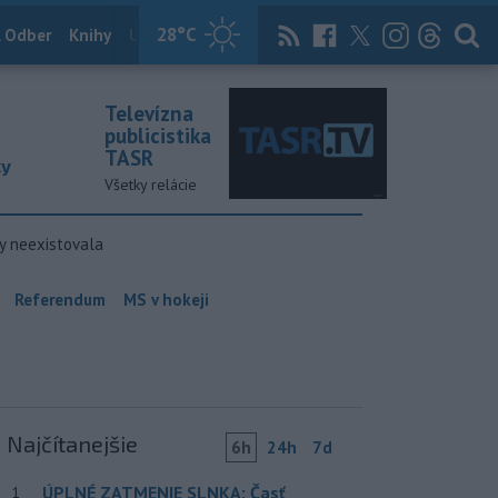
28
°C
 Odber
Knihy
Útulkovo
Magazín
News Now
Archív
TASR
Televízna
publicistika
TASR
ky
Všetky relácie
y neexistovala
Referendum
MS v hokeji
Najčítanejšie
6h
24h
7d
ÚPLNÉ ZATMENIE SLNKA: Časť
1