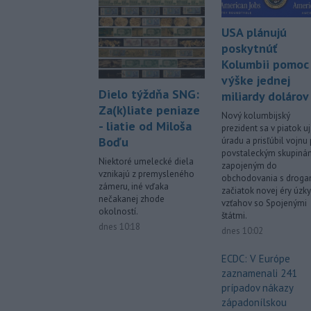
USA plánujú
poskytnúť
Kolumbii pomoc
výške jednej
Dielo týždňa SNG:
miliardy dolárov
Za(k)liate peniaze
Nový kolumbijský
- liatie od Miloša
prezident sa v piatok uj
Boďu
úradu a prisľúbil vojnu 
povstaleckým skupiná
Niektoré umelecké diela
zapojeným do
vznikajú z premysleného
obchodovania s droga
zámeru, iné vďaka
začiatok novej éry úzk
nečakanej zhode
vzťahov so Spojenými
okolností.
štátmi.
dnes 10:18
dnes 10:02
ECDC: V Európe
zaznamenali 241
prípadov nákazy
západonílskou