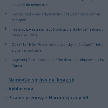
previezli do nemocnice
4
Skončili ďalšie desiatky menších pôšt, samosprávam sa
to nepáči
5
Festival Lovestream 2026 pokračuje, druhý deň zakončil
Robbie Williams
6
OTESTUJTE SA: Rozumiete slovenským nárečiam? Tieto
slová vás potrápia
7
Najmenej 21 mŕtvych po zrážke dvoch autobusov na juhu
Nigeru
Najnovšie správy na Teraz.sk
Vyhlásenia
Priame prenosy z Národnej rady SR