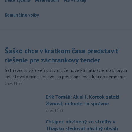
Dielo týždňa
Referendum
MS v hokeji
Komunálne voľby
Šaško chce v krátkom čase predstaviť
riešenie pre záchrankový tender
Šéf rezortu zároveň potvrdil, že nové klimatizácie, do ktorých
investovalo ministerstvo, sa postupne inštalujú do nemocníc.
dnes 11:58
Erik Tomáš: Ak si I. Korčok založí
živnosť, nebude to správne
dnes 13:59
Chlapec obvinený zo streľby v
Thajsku sledoval násilný obsah