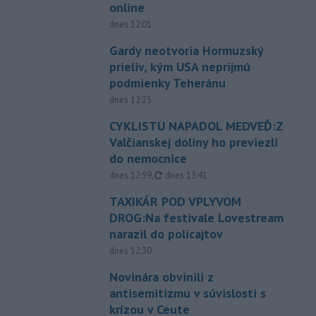
online
dnes 12:01
Gardy neotvoria Hormuzský
prieliv, kým USA neprijmú
podmienky Teheránu
dnes 12:25
CYKLISTU NAPADOL MEDVEĎ:Z
Valčianskej doliny ho previezli
do nemocnice
aktualizované
dnes 12:59
,
dnes 13:41
TAXIKÁR POD VPLYVOM
DROG:Na festivale Lovestream
narazil do policajtov
dnes 12:30
Novinára obvinili z
antisemitizmu v súvislosti s
krízou v Ceute