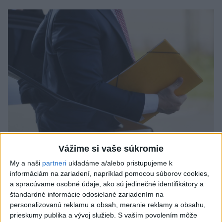
Odborník: Rozlišovanie medzi
Vážime si vaše súkromie
investíciami vás ochráni pred podvodmi
My a naši
partneri
ukladáme a/alebo pristupujeme k
informáciám na zariadení, napríklad pomocou súborov cookies,
Poukázal na to, že podvodníci prispôsobujú názvy produktov
a spracúvame osobné údaje, ako sú jedinečné identifikátory a
aj príbehy tomu, čo práve priťahuje pozornosť.
štandardné informácie odosielané zariadením na
personalizovanú reklamu a obsah, meranie reklamy a obsahu,
dnes 9:38
prieskumy publika a vývoj služieb.
S vaším povolením môže