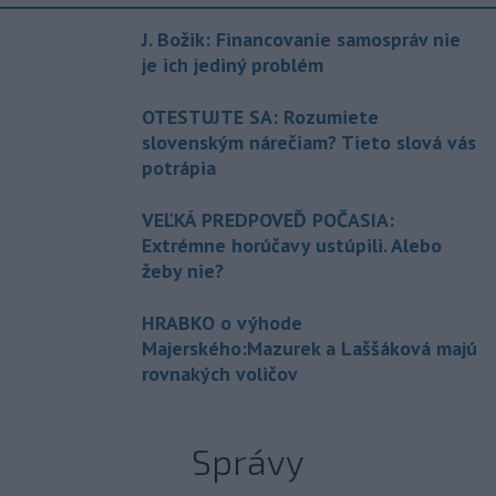
J. Božik: Financovanie samospráv nie
je ich jediný problém
OTESTUJTE SA: Rozumiete
slovenským nárečiam? Tieto slová vás
potrápia
VEĽKÁ PREDPOVEĎ POČASIA:
Extrémne horúčavy ustúpili. Alebo
žeby nie?
HRABKO o výhode
Majerského:Mazurek a Laššáková majú
rovnakých voličov
Správy