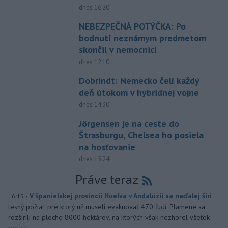
dnes 16:20
NEBEZPEČNÁ POTÝČKA: Po
bodnutí neznámym predmetom
skončil v nemocnici
dnes 12:10
Dobrindt: Nemecko čelí každý
deň útokom v hybridnej vojne
dnes 14:30
Jörgensen je na ceste do
Štrasburgu, Chelsea ho posiela
na hosťovanie
dnes 15:24
Práve teraz
-
V španielskej provincii Huelva v Andalúzii sa naďalej šíri
16:15
lesný požiar, pre ktorý už museli evakuovať 470 ľudí. Plamene sa
rozšírili na ploche 8000 hektárov, na ktorých však nezhorel všetok