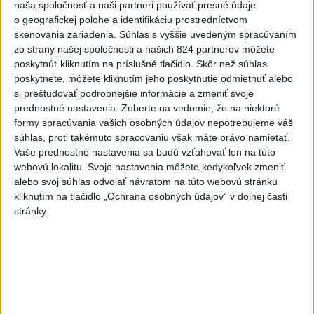
Slovensko
naša spoločnosť a naši partneri používať presné údaje
o geografickej polohe a identifikáciu prostredníctvom
skenovania zariadenia. Súhlas s vyššie uvedeným spracúvaním
Erik Tomáš: Ak si I. Korčok založí
zo strany našej spoločnosti a našich 824 partnerov môžete
živnosť, nebude to správne
poskytnúť kliknutím na príslušné tlačidlo. Skôr než súhlas
dnes 13:59
poskytnete, môžete kliknutím jeho poskytnutie odmietnuť alebo
si preštudovať podrobnejšie informácie a zmeniť svoje
prednostné nastavenia.
Zoberte na vedomie, že na niektoré
Aktuálne je dočasne zatvorených 63 pôšt, všetky majú
formy spracúvania vašich osobných údajov nepotrebujeme váš
otvoriť do 30.9.
súhlas, proti takémuto spracovaniu však máte právo namietať.
Vaše prednostné nastavenia sa budú vzťahovať len na túto
Šaško chce v krátkom čase predstaviť riešenie pre
webovú lokalitu. Svoje nastavenia môžete kedykoľvek zmeniť
záchrankový tender
alebo svoj súhlas odvolať návratom na túto webovú stránku
kliknutím na tlačidlo „Ochrana osobných údajov“ v dolnej časti
Kandidovať môžu aj nezávislí, potrebujú vyzbierať podpisy od
stránky.
občanov
Zahraničie
Novinára obvinili z antisemitizmu v
súvislosti s krízou v Ceute