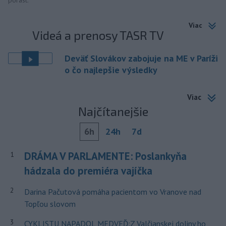
porast.
Viac
Videá a prenosy TASR TV
Deväť Slovákov zabojuje na ME v Paríži
o čo najlepšie výsledky
Viac
Najčítanejšie
6h
24h
7d
DRÁMA V PARLAMENTE: Poslankyňa
1
hádzala do premiéra vajíčka
2
Darina Pačutová pomáha pacientom vo Vranove nad
Topľou slovom
3
CYKLISTU NAPADOL MEDVEĎ:Z Valčianskej doliny ho