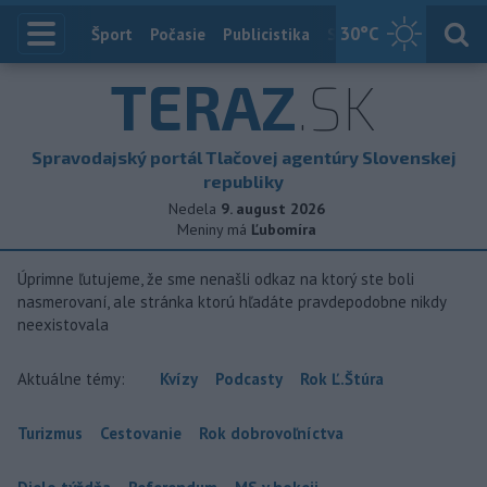
30
°C
Index
Šport
Počasie
Publicistika
Slovensko
Zahranič
TERAZ
.SK
Spravodajský portál Tlačovej agentúry Slovenskej
republiky
Nedela
9. august 2026
Meniny má
Ľubomíra
Úprimne ľutujeme, že sme nenašli odkaz na ktorý ste boli
nasmerovaní, ale stránka ktorú hľadáte pravdepodobne nikdy
neexistovala
Aktuálne témy:
Kvízy
Podcasty
Rok Ľ.Štúra
Turizmus
Cestovanie
Rok dobrovoľníctva