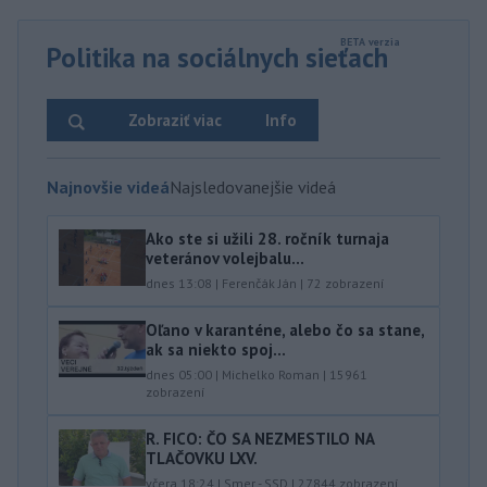
Politika na sociálnych sieťach
Zobraziť viac
Info
Najnovšie videá
Najsledovanejšie videá
Ako ste si užili 28. ročník turnaja
veteránov volejbalu...
dnes 13:08
|
Ferenčák Ján
|
72
zobrazení
Oľano v karanténe, alebo čo sa stane,
ak sa niekto spoj...
dnes 05:00
|
Michelko Roman
|
15961
zobrazení
R. FICO: ČO SA NEZMESTILO NA
TLAČOVKU LXV.
včera 18:24
|
Smer - SSD
|
27844
zobrazení