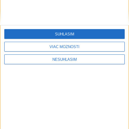
SÚHLASÍM
VIAC MOŽNOSTÍ
NESÚHLASÍM
....