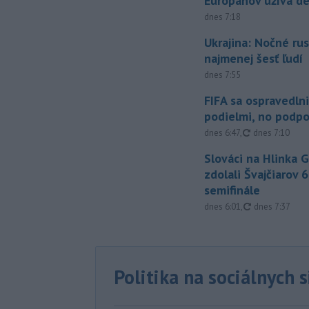
Európanov užíva d
dnes 7:18
Ukrajina: Nočné rus
najmenej šesť ľudí
dnes 7:55
FIFA sa ospravedlni
podielmi, no podpo
aktualizované
dnes 6:47
,
dnes 7:10
Slováci na Hlinka 
zdolali Švajčiarov 6
semifinále
aktualizované
dnes 6:01
,
dnes 7:37
Politika na sociálnych 