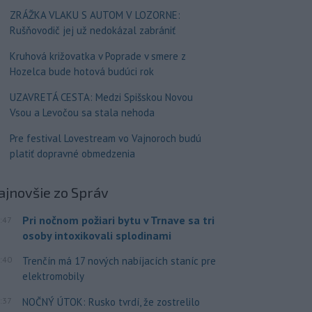
ZRÁŽKA VLAKU S AUTOM V LOZORNE:
Rušňovodič jej už nedokázal zabrániť
Kruhová križovatka v Poprade v smere z
Hozelca bude hotová budúci rok
UZAVRETÁ CESTA: Medzi Spišskou Novou
Vsou a Levočou sa stala nehoda
Pre festival Lovestream vo Vajnoroch budú
platiť dopravné obmedzenia
ajnovšie
zo Správ
Pri nočnom požiari bytu v Trnave sa tri
:47
osoby intoxikovali splodinami
:40
Trenčín má 17 nových nabíjacích staníc pre
elektromobily
:37
NOČNÝ ÚTOK: Rusko tvrdí, že zostrelilo