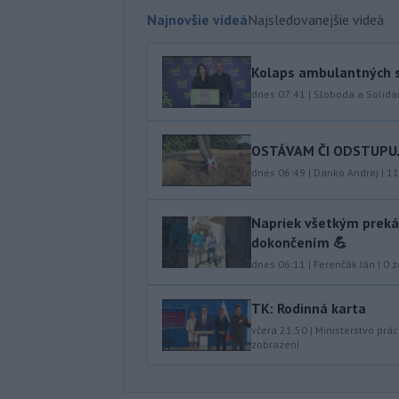
Najnovšie videá
Najsledovanejšie videá
Kolaps ambulantných s
dnes 07:41
|
Sloboda a Solidar
OSTÁVAM ČI ODSTUPUJEM
dnes 06:49
|
Danko Andrej
|
11
Napriek všetkým preká
dokončením 💪
dnes 06:11
|
Ferenčák Ján
|
0
z
TK: Rodinná karta
včera 21:50
|
Ministerstvo prác
zobrazení