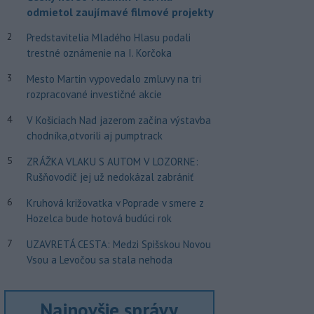
odmietol zaujímavé filmové projekty
2
Predstavitelia Mladého Hlasu podali
trestné oznámenie na I. Korčoka
3
Mesto Martin vypovedalo zmluvy na tri
rozpracované investičné akcie
4
V Košiciach Nad jazerom začína výstavba
chodníka,otvorili aj pumptrack
5
ZRÁŽKA VLAKU S AUTOM V LOZORNE:
Rušňovodič jej už nedokázal zabrániť
6
Kruhová križovatka v Poprade v smere z
Hozelca bude hotová budúci rok
7
UZAVRETÁ CESTA: Medzi Spišskou Novou
Vsou a Levočou sa stala nehoda
Najnovšie správy