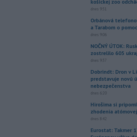
košickej zoo odchá
dnes 9:51
Orbánová telefono
a Tarabom o pomoc
dnes 9:06
NOČNÝ ÚTOK: Rusko
zostrelilo 605 ukr
dnes 9:37
Dobrindt: Dron v L
predstavuje novú 
nebezpečenstva
dnes 6:20
Hirošima si pripomí
zhodenia atómove
dnes 8:42
Eurostat: Takmer 1