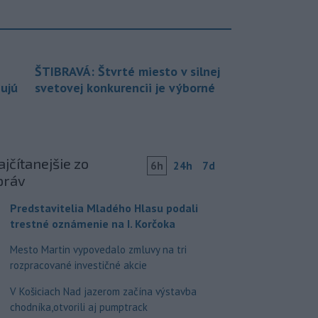
ŠTIBRAVÁ: Štvrté miesto v silnej
bujú
svetovej konkurencii je výborné
jčítanejšie zo
6h
24h
7d
práv
Predstavitelia Mladého Hlasu podali
trestné oznámenie na I. Korčoka
Mesto Martin vypovedalo zmluvy na tri
rozpracované investičné akcie
V Košiciach Nad jazerom začína výstavba
chodníka,otvorili aj pumptrack