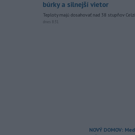
búrky a silnejší vietor
Teploty majú dosahovať nad 38 stupňov Celzi
dnes 8:31
NOVÝ DOMOV: Medv