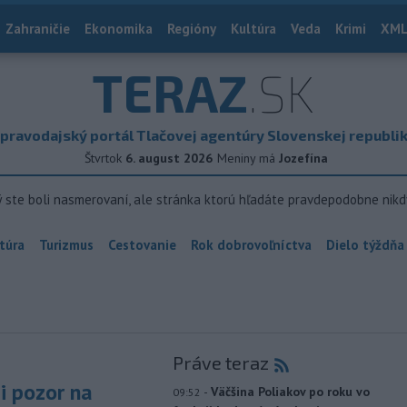
Zahraničie
Ekonomika
Regióny
Kultúra
Veda
Krimi
XML
TERAZ
.SK
pravodajský portál Tlačovej agentúry Slovenskej republi
Štvrtok
6. august 2026
Meniny má
Jozefína
ý ste boli nasmerovaní, ale stránka ktorú hľadáte pravdepodobne nikd
túra
Turizmus
Cestovanie
Rok dobrovoľníctva
Dielo týždňa
Práve teraz
si pozor na
-
Väčšina Poliakov po roku vo
09:52