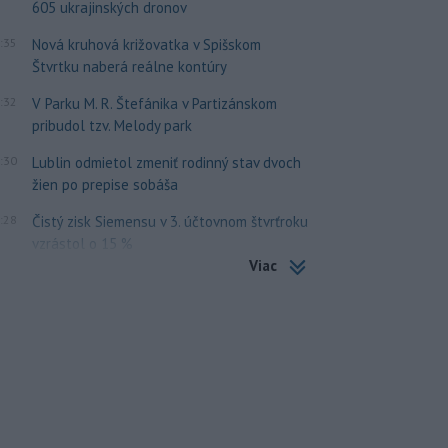
605 ukrajinských dronov
:35
Nová kruhová križovatka v Spišskom
Štvrtku naberá reálne kontúry
:32
V Parku M. R. Štefánika v Partizánskom
pribudol tzv. Melody park
:30
Lublin odmietol zmeniť rodinný stav dvoch
žien po prepise sobáša
:28
Čistý zisk Siemensu v 3. účtovnom štvrťroku
vzrástol o 15 %
Viac