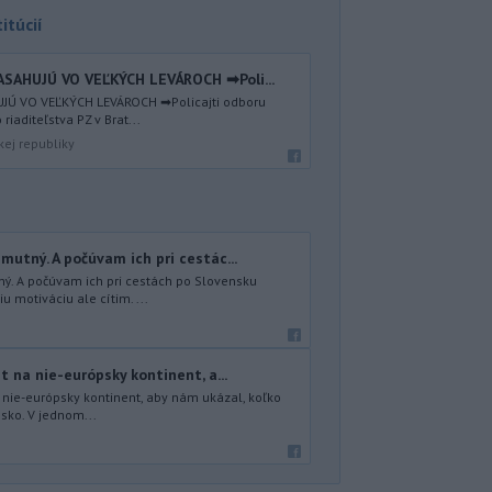
itúcií
ASAHUJÚ VO VEĽKÝCH LEVÁROCH ➡Poli...
UJÚ VO VEĽKÝCH LEVÁROCH ➡Policajti odboru
riaditeľstva PZ v Brat...
kej republiky
mutný. A počúvam ich pri cestác...
ný. A počúvam ich pri cestách po Slovensku
 motiváciu ale cítim. ...
t na nie-európsky kontinent, a...
a nie-európsky kontinent, aby nám ukázal, koľko
nsko. V jednom...