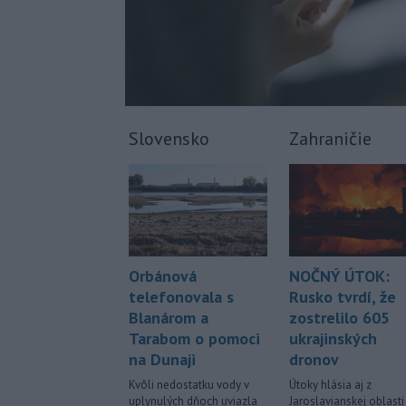
Slovensko
Zahraničie
NOČNÝ ÚTOK:
Orbánová
Rusko tvrdí, že
telefonovala s
zostrelilo 605
Blanárom a
ukrajinských
Tarabom o pomoci
dronov
na Dunaji
Útoky hlásia aj z
Kvôli nedostatku vody v
Jaroslavianskej oblasti
uplynulých dňoch uviazla