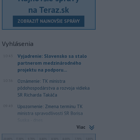
na Teraz.sk
ZOBRAZIŤ NAJNOVŠIE SPRÁVY
Vyhlásenia
Vyjadrenie: Slovensko sa stalo
10:43
partnerom medzinárodného
projektu na podporu...
10:36
Oznámenie: TK ministra
pôdohospodárstva a rozvoja vidieka
SR Richarda Takáča
09:49
Upozornenie: Zmena termínu TK
ministra spravodlivosti SR Borisa
Suska - dnes
Viac