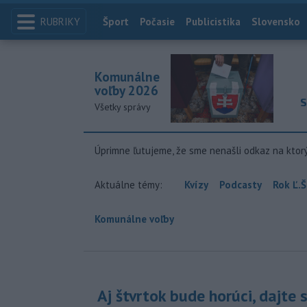
RUBRIKY
Index
Šport
Počasie
Publicistika
Slovensko
Komunálne
voľby 2026
S
Všetky správy
Úprimne ľutujeme, že sme nenašli odkaz na ktor
Aktuálne témy:
Kvízy
Podcasty
Rok Ľ.Š
Komunálne voľby
Aj štvrtok bude horúci, dajte 