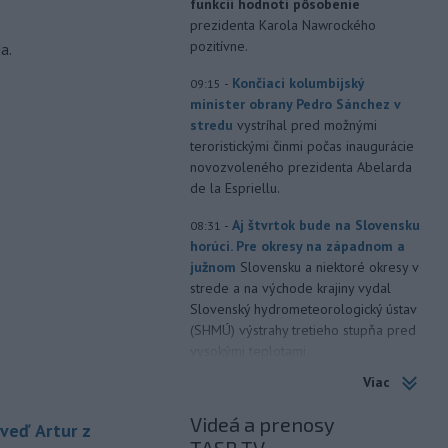
funkcii hodnotí pôsobenie
prezidenta Karola Nawrockého
pozitívne.
a.
-
Končiaci kolumbijský
09:15
minister obrany Pedro Sánchez v
stredu
vystríhal pred možnými
teroristickými činmi počas inaugurácie
novozvoleného prezidenta Abelarda
de la Espriellu.
-
Aj štvrtok bude na Slovensku
08:31
horúci. Pre okresy na západnom a
južnom
Slovensku a niektoré okresy v
strede a na východe krajiny vydal
Slovenský hydrometeorologický ústav
(SHMÚ) výstrahy tretieho stupňa pred
vysokými teplotami.
Viac
-
V roku 2025 okolo 16,5
07:18
percenta ľudí vo veku 16 rokov a
Videá a prenosy
eď Artur z
viac v
členských krajinách Európskej