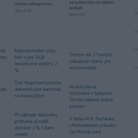
na balkón bytu na vyššom
umelou inteligenciou.
ostrova Szigetcsúcs na Dunaji v
podlaží.
dnes 9:28
maďarskej obci
Kisoroszi našli v
09
dnes 9:47
koryte rieky bombu s hmotnosťou
približne 500 kilogramov. Samospráva
to v stredu uviedla na svojej webovej
09
stránke, pričom neskôr napísala, že
pyrotechnici ju úspešne odstránili.
09
niť
Maloobchodné tržby
Trenčín má 17 nových
-
Pri izraelskom útoku na juhu
17:19
žien
boli v júni 2026
nabíjacích staníc pre
Libanonu zahynul v stredu jeden
medziročne vyššie o 2
elektromobily
09
človek a
ďalších 11 utrpelo zranenia.
%
Izraelská armáda zároveň oznámila,
že v danej oblasti začala novú vlnu
r
Štát financiami pomôže
Nová kruhová
leteckých útokov. Stalo sa tak v reakcii
mom
dokončiť útlm baníctva
križovatka v Spišskom
na údajné porušenie prímeria zo
na hornej Nitre
Štvrtku naberá reálne
strany hnutia Hizballáh.
kontúry
Viac >
Pri odklade daňového
V Parku M. R. Štefánika
priznania aj rodič
v Partizánskom pribudol
dostane 2 % z dane
tzv. Melody park
neskôr