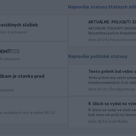
objavila ďalší podzemný tunel,
Najnovšie statusy štátnych inšt
ktorý mal
slúžiť na nelegálne
prevádzanie migrantov z Bieloruska
na územie tohto členského štátu
AKTUÁLNE: POLICAJTI Z
ociálnych služieb
Európskej únie.
AKTUÁLNE: POLICAJTI ZASAH
ita
|
6
zobrazení
železničnej polície Krajského 
-
Ruská dezinformačná
20:08
dnes 07:28
|
Polícia Slovens
kampaň sa vo Francúzsku zamerala
na ďalšieho
kandidáta, bývalého
⁉️🤷🏻‍♂️
Najnovšie politické statusy
centristického premiéra Attala. Ako
8
zobrazení
informovala agentúra AFP, odhalil ju
vládny úrad Viginum a s „vysokou
Tento príbeh bol veľmi s
mierou istoty“ pripísal proruskej
žkam je stavba pred
Tento príbeh bol veľmi smut
dezinformačnej sieti s názvom
mnoho podobných. O to väčšiu
Matrioška.
dnes 07:03
|
Šimečka Michal
obrazení
-
Na jednokoľajovom
20:02
R. Glück sa vydal na výle
železničnom priecestí v Lozorne
R. Glück sa vydal na výlet n
došlo v stredu
podvečer k zrážke
e, sociálnych vecí a rodiny SR
|
32
ľudí chce nie-prísť na Slove
nákladného vlaku s osobným
dnes 06:56
|
Jurík Beáta
motorovým vozidlom.