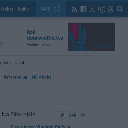
34
°C
 Odber
Knihy
Útulkovo
Magazín
News Now
Archív
TASR
Rok
dobrovoľníctva
ky
Všetky správy
y neexistovala
Referendum
MS v hokeji
Najčítanejšie
6h
24h
7d
Český herec Vladimír Polívka
1