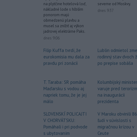
severne od Moskvy.
na plytčine hotelová loď,
nákladné lode s hlbším
dnes 9:37
ponorom majú
obmedzenú plavbu a
musel sa znížiť aj výkon
jadrovej elektrárne Paks.
dnes 9:06
Lublin odmietol zme
Filip Kuffa tvrdí, že
rodinný stav dvoch 
eurokomisia mu dala za
po prepise sobáša
pravdu pri zonácii
Kolumbijský ministe
T. Taraba: SR pomáha
varuje pred teroriz
Maďarsku s vodou aj
na inaugurácii
napriek tomu, že je jej
prezidenta
málo
V Maroku obvinili 86
SLOVENSKÍ POLICAJTI
ľudí v súvislosti s
V CHORVÁTSKU:
migračnou krízou v
Pomáhali i pri podvode
Ceute
s ubytovaním