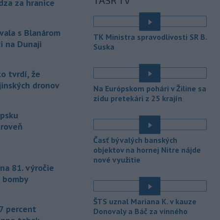
TASR TV
únie (EÚ) denne užívalo tabak a s ním
dza za hranice
súvisiace výrobky.
-
Vedenie Medzinárodnej
06:47
vala s Blanárom
TK Ministra spravodlivosti SR B.
futbalovej federácie (FIFA) sa
i na Dunaji
Suska
ospravedlnilo v
súvislosti s
kontroverzným plánom predať
podiely na budúcich ziskoch z
 tvrdí, že
majstrovstiev sveta súkromným
ajinských dronov
Na Európskom pohári v Žiline sa
investorom. Na stretnutí v Rabate
zídu pretekári z 25 krajín
členovia FIFA plne podporili
prezidenta Gianniho Infantina.
ipsku
úroveň
-
Americký štát Nové Mexiko v
06:06
Časť bývalých banských
stredu zažaloval ministerstvo
objektov na hornej Nitre nájde
spravodlivosti USA a povereného
nové využitie
ministra Todda Blanchea. Tvrdí, že
na 81. výročie
federálne úrady mu bránia vo
j bomby
vyšetrovaní sexuálnych trestných činov
odsúdeného sexuálneho delikventa
ŠTS uznal Mariana K. v kauze
Jeffreyho Epsteina.
7 percent
Donovaly a Báč za vinného