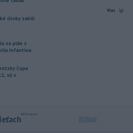
enne tabak
-
Štátny tajomník
22:44
ministerstva životného prostredia
Viac
Filip Kuffa tvrdí,
že mu Európska
ké útoky zabili
komisia (EK) dala za pravdu v
súvislosti s vládnou pripomienkou k
zonáciám národných parkov (NP) a
naďalej je tak ohrozených 450
la za plán s
miliónov eur z plánu obnovy.
rila Infantina
-
Nemecko v stredu začalo
21:25
vyšetrovanie po tom, ako sa v noci
Gretzky Cupe
v
blízkosti vzletovej a pristávacej
dráhy na letisku Lipsko/Halle našiel
:2, sú v
dron naložený výbušninami.
-
Slovensko pomáha Maďarsku
20:47
s vodou, pretože naši južní susedia
zápasia s kritickou situáciou na Dunaji a
v hre je aj možné odstavenie jadrovej
elektrárne.
sieťach
-
Litovská pohraničná stráž
20:17