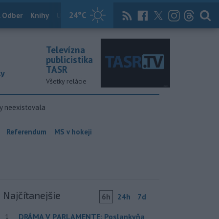
24
°C
 Odber
Knihy
Útulkovo
Magazín
News Now
Archív
TASR
Televízna
publicistika
TASR
ky
Všetky relácie
y neexistovala
Referendum
MS v hokeji
Najčítanejšie
6h
24h
7d
DRÁMA V PARLAMENTE: Poslankyňa
1