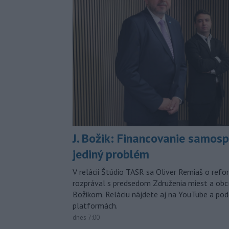
J. Božik: Financovanie samospr
jediný problém
V relácii Štúdio TASR sa Oliver Remiaš o ref
rozprával s predsedom Združenia miest a ob
Božikom. Reláciu nájdete aj na YouTube a po
platformách.
dnes 7:00