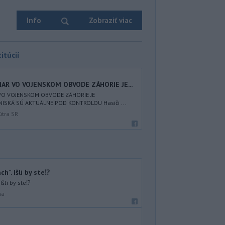
Info
Zobraziť viac
itúcií
IAR VO VOJENSKOM OBVODE ZÁHORIE JE...
 VO VOJENSKOM OBVODE ZÁHORIE JE
ISKÁ SÚ AKTUÁLNE POD KONTROLOU Hasiči ...
útra SR
h”. Išli by ste⁉️
šli by ste⁉️
na