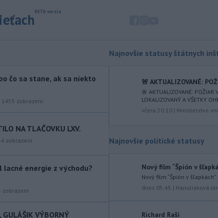
-
Kosovský parlament musel
20:15
sieťach
prerušiť zasadnutie po tom, ako
opozičná
poslankyňa Time
Kadrijajová začala do úradujúceho
premiéra Albina Kurtiho hádzať
Najnovšie statusy štátnych inšt
vajíčka.
-
V Západných Tatrách na
bo čo sa stane, ak sa niekto
20:02
🚨 AKTUALIZOVANÉ: POŽ
turistickom chodníku nad
🚨 AKTUALIZOVANÉ: POŽIAR
Ťatliakovou
chatou smerom k
LOKALIZOVANÝ A VŠETKY OHN
|
1455
zobrazení
Roháčskym plesám zomrel v sobotu
včera 20:10
|
Ministerstvo vn
76-ročný slovenský turista.
TILO NA TLAČOVKU LXV.
-
Výstrahy prvého stupňa pred
19:26
Najnovšie politické statusy
44
zobrazení
vysokými teplotami platia na
západe
aj v nedeľu (9. 8.). Teplota
Nový film “Špión v šľapkác
tam môže miestami dosiahnuť 33
ol lacné energie z východu?
stupňov Celzia.
Nový film “Špión v šľapkách”. I
dnes 05:45
|
Hanuliaková Ja
4
zobrazení
-
Rokovania s Iránom o
19:22
Hormuzskom prielive prebiehajú v
I, GULÁŠIK VÝBORNÝ
Richard Raši
pozitívnej
a konštruktívnej atmosfére,