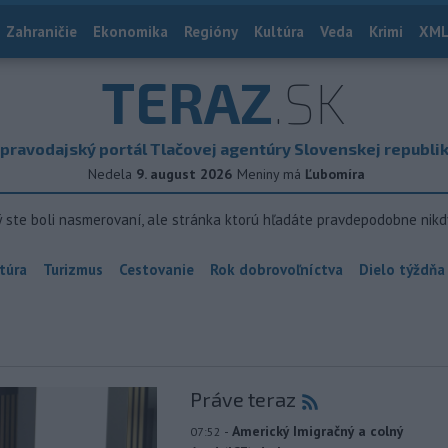
Zahraničie
Ekonomika
Regióny
Kultúra
Veda
Krimi
XML
TERAZ
.SK
pravodajský portál Tlačovej agentúry Slovenskej republi
Nedela
9. august 2026
Meniny má
Ľubomíra
ý ste boli nasmerovaní, ale stránka ktorú hľadáte pravdepodobne nikd
túra
Turizmus
Cestovanie
Rok dobrovoľníctva
Dielo týždňa
Práve teraz
-
Americký Imigračný a colný
07:52