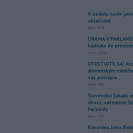
V nedeľu bude jasn
oblačnosť
dnes 6:14
DRÁMA V PARLAMEN
hádzala do premiér
včera 20:16
OTESTUJTE SA: Ro
slovenským náreči
vás potrápia
dnes 7:00
Slovensko čakajú 
úkazy, zatmenie Sl
Perzeidy
dnes 7:36
Rakovina Joea Bide