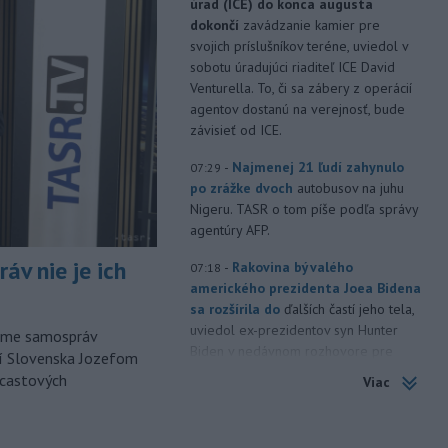
úrad (ICE) do konca augusta
dokončí
zavádzanie kamier pre
svojich príslušníkov teréne, uviedol v
sobotu úradujúci riaditeľ ICE David
Venturella. To, či sa zábery z operácií
agentov dostanú na verejnosť, bude
závisieť od ICE.
-
Najmenej 21 ľudí zahynulo
07:29
po zrážke dvoch
autobusov na juhu
Nigeru. TASR o tom píše podľa správy
agentúry AFP.
áv nie je ich
-
Rakovina bývalého
07:18
amerického prezidenta Joea Bidena
sa rozšírila do
ďalších častí jeho tela,
uviedol ex-prezidentov syn Hunter
orme samospráv
Biden v nedávnom rozhovore pre
cí Slovenska Jozefom
britskú stanicu BBC.
dcastových
Viac
-
Irán stanovil nové
07:13
podmienky na obnovenie plavby cez