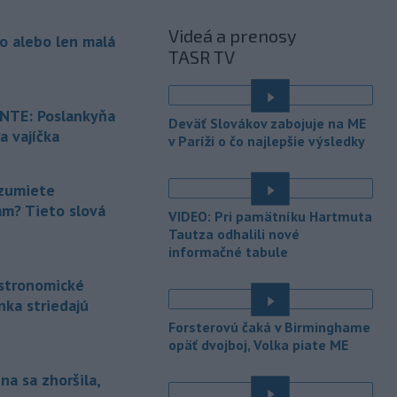
Hormuzský prieliv
vrátane
požiadavky, aby Spojené štáty už nikdy
Videá a prenosy
o alebo len malá
neohrozovali Islamskú republiku.
TASR TV
-
Turecký minister
07:03
zahraničných vecí Hakan Fidan v
sobotu uviedol, že
očakáva, že Egypt
TE: Poslankyňa
Deväť Slovákov zabojuje na ME
sa pripojí k dohode o spoločnej
a vajíčka
v Paríži o čo najlepšie výsledky
obrane s regionálnymi partnermi,
ktorej cieľom je stabilizovať región
zmietaný vojnou na Blízkom východe.
zumiete
am? Tieto slová
VIDEO: Pri pamätníku Hartmuta
-
Okresný úrad (OÚ) Malacky
21:43
Tautza odhalili nové
vyhlásil v súvislosti s požiarom
informačné tabule
veľkého rozsahu vo Vojenskom
obvode (VO) Záhorie mimoriadnu
astronomické
situáciu. Jej vyhlásenie umožní v
nka striedajú
dotknutej lokalite efektívnejšiu
Forsterovú čaká v Birminghame
koordináciu nasadených síl a
opäť dvojboj, Volka piate ME
prostriedkov.
na sa zhoršila,
-
Drastické suchá a horúčavy
21:38