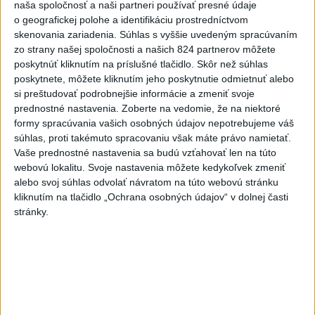
naša spoločnosť a naši partneri používať presné údaje
o geografickej polohe a identifikáciu prostredníctvom
skenovania zariadenia. Súhlas s vyššie uvedeným spracúvaním
zo strany našej spoločnosti a našich 824 partnerov môžete
poskytnúť kliknutím na príslušné tlačidlo. Skôr než súhlas
Od septembra sa AI gramotnosť stane
poskytnete, môžete kliknutím jeho poskytnutie odmietnuť alebo
si preštudovať podrobnejšie informácie a zmeniť svoje
súčasťou vzdelávania na ZŠ
prednostné nastavenia.
Zoberte na vedomie, že na niektoré
formy spracúvania vašich osobných údajov nepotrebujeme váš
Žiaci sa budú podľa ministerstva učiť rozumieť tomu, ako AI
súhlas, proti takémuto spracovaniu však máte právo namietať.
funguje, kde sú jej limity, aj to, ako si budovať zdravý vzťah k
Vaše prednostné nastavenia sa budú vzťahovať len na túto
technológiám.
webovú lokalitu. Svoje nastavenia môžete kedykoľvek zmeniť
dnes 10:53
alebo svoj súhlas odvolať návratom na túto webovú stránku
kliknutím na tlačidlo „Ochrana osobných údajov“ v dolnej časti
Slovensko
stránky.
Kúpele Brusno pripravujú 19. ročník
festivalu Jozefa Bednárika
dnes 13:59
Dielo týždňa SNG: Za(k)liate peniaze - liatie od Miloša Boďu