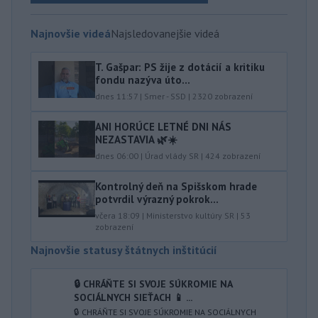
Najnovšie videá
Najsledovanejšie videá
T. Gašpar: PS žije z dotácií a kritiku
fondu nazýva úto...
dnes 11:57
|
Smer - SSD
|
2320
zobrazení
ANI HORÚCE LETNÉ DNI NÁS
NEZASTAVIA 🌿☀️
dnes 06:00
|
Úrad vlády SR
|
424
zobrazení
Kontrolný deň na Spišskom hrade
potvrdil výrazný pokrok...
včera 18:09
|
Ministerstvo kultúry SR
|
53
zobrazení
Najnovšie statusy štátnych inštitúcií
🔒 CHRÁŇTE SI SVOJE SÚKROMIE NA
SOCIÁLNYCH SIEŤACH 📱 ...
🔒 CHRÁŇTE SI SVOJE SÚKROMIE NA SOCIÁLNYCH