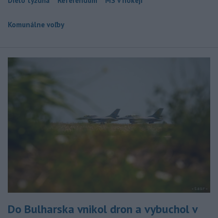
Dielo týždňa
Referendum
MS v hokeji
Komunálne voľby
Do Bulharska vnikol dron a vybuchol v