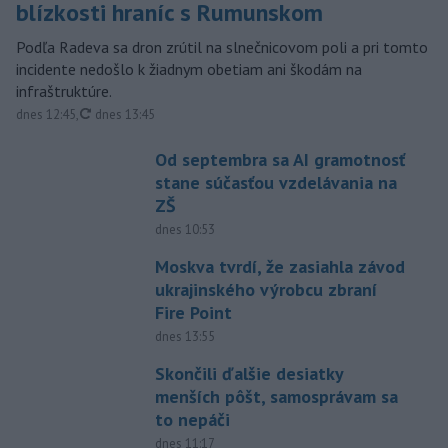
blízkosti hraníc s Rumunskom
Podľa Radeva sa dron zrútil na slnečnicovom poli a pri tomto
incidente nedošlo k žiadnym obetiam ani škodám na
infraštruktúre.
aktualizované
dnes 12:45
,
dnes 13:45
Od septembra sa AI gramotnosť
stane súčasťou vzdelávania na
ZŠ
dnes 10:53
Moskva tvrdí, že zasiahla závod
ukrajinského výrobcu zbraní
Fire Point
dnes 13:55
Skončili ďalšie desiatky
menších pôšt, samosprávam sa
to nepáči
dnes 11:17