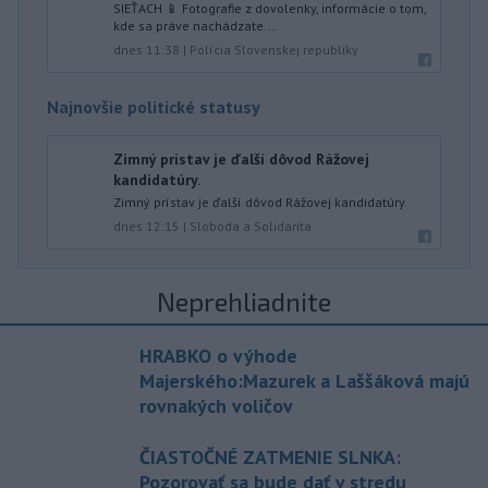
SIEŤACH 📱 Fotografie z dovolenky, informácie o tom,
kde sa práve nachádzate...
dnes 11:38
|
Polícia Slovenskej republiky
Najnovšie politické statusy
Zimný prístav je ďalší dôvod Rážovej
kandidatúry.
Zimný prístav je ďalší dôvod Rážovej kandidatúry.
dnes 12:15
|
Sloboda a Solidarita
Neprehliadnite
HRABKO o výhode
Majerského:Mazurek a Laššáková majú
rovnakých voličov
ČIASTOČNÉ ZATMENIE SLNKA:
Pozorovať sa bude dať v stredu