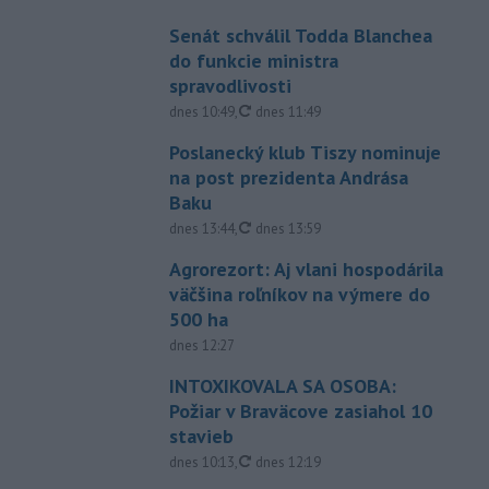
Senát schválil Todda Blanchea
do funkcie ministra
spravodlivosti
aktualizované
dnes 10:49
,
dnes 11:49
Poslanecký klub Tiszy nominuje
na post prezidenta Andrása
Baku
aktualizované
dnes 13:44
,
dnes 13:59
Agrorezort: Aj vlani hospodárila
väčšina roľníkov na výmere do
500 ha
dnes 12:27
INTOXIKOVALA SA OSOBA:
Požiar v Braväcove zasiahol 10
stavieb
aktualizované
dnes 10:13
,
dnes 12:19