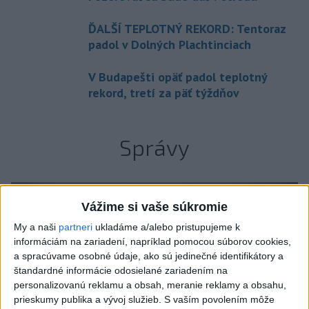
ĎALŠÍ TEPLOTNÝ REKORD: Tentoraz
padol v Dolných Plachtinciach
V Budapešti opäť padol teplotný
rekord, tretí za päť týždňov
Správy
Vážime si vaše súkromie
My a naši
partneri
ukladáme a/alebo pristupujeme k
informáciám na zariadení, napríklad pomocou súborov cookies,
a spracúvame osobné údaje, ako sú jedinečné identifikátory a
štandardné informácie odosielané zariadením na
personalizovanú reklamu a obsah, meranie reklamy a obsahu,
prieskumy publika a vývoj služieb.
S vaším povolením môže