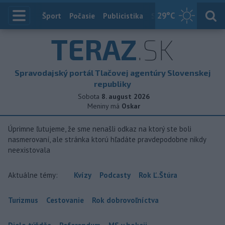
29
°C
Index
Šport
Počasie
Publicistika
Slovensko
Zahranič
TERAZ
.SK
Spravodajský portál Tlačovej agentúry Slovenskej
republiky
Sobota
8. august 2026
Meniny má
Oskar
Úprimne ľutujeme, že sme nenašli odkaz na ktorý ste boli
nasmerovaní, ale stránka ktorú hľadáte pravdepodobne nikdy
neexistovala
Aktuálne témy:
Kvízy
Podcasty
Rok Ľ.Štúra
Turizmus
Cestovanie
Rok dobrovoľníctva