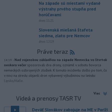
Na západe sú miestami vydané
výstrahy prvého stupňa pred
horúčavami
dnes 11:21
Slovenská miešaná štafeta
siedma, zlato pre Nemcov
dnes 12:19
Práve teraz
-
Nad vojenskou základňou na západe Nemecka vo štvrtok
14:19
neskoro večer
spozorovali dva drony, oznámil v sobotu hovorca
nemeckých ozbrojených zložiek. K tomuto incidentu došlo po tom, čo
v noci na stredu objavili dron vybavený výbušninou na letisku
Lipsko/Halle.
Viac
Videá a prenosy TASR TV
Deväť Slovákov zabojuje na ME v Paríži