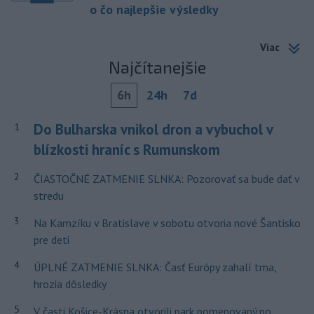
o čo najlepšie výsledky
Viac
Najčítanejšie
6h
24h
7d
Do Bulharska vnikol dron a vybuchol v
1
blízkosti hraníc s Rumunskom
2
ČIASTOČNÉ ZATMENIE SLNKA: Pozorovať sa bude dať v
stredu
3
Na Kamzíku v Bratislave v sobotu otvoria nové Šantisko
pre deti
4
ÚPLNÉ ZATMENIE SLNKA: Časť Európy zahalí tma,
hrozia dôsledky
5
V časti Košice-Krásna otvorili park pomenovaný po