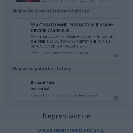
včera 17:53
|
Danko Andrej
|
280
zobrazení
Najnovšie statusy štátnych inštitúcií
🚨 AKTUALIZOVANÉ: POŽIAR VO VOJENSKOM
OBVODE ZÁHORIE JE...
🚨 AKTUALIZOVANÉ: POŽIAR VO VOJENSKOM OBVODE
ZÁHORIE JE LOKALIZOVANÝ A VŠETKY OHNISKÁ SÚ
AKTUÁLNE POD KONTROLOU Hasiči ...
včera 20:10
|
Ministerstvo vnútra SR
Najnovšie politické statusy
Richard Raši
Richard Raši
včera 21:44
|
HLAS - sociálna demokracia
Neprehliadnite
VEĽKÁ PREDPOVEĎ POČASIA: