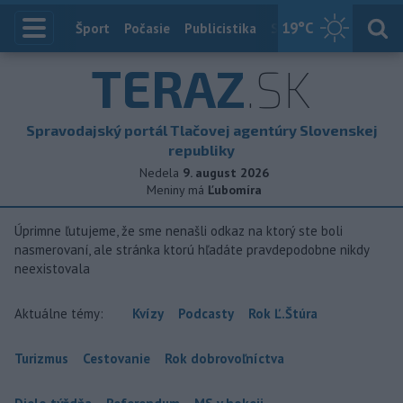
19
°C
Index
Šport
Počasie
Publicistika
Slovensko
Zahranič
TERAZ
.SK
Spravodajský portál Tlačovej agentúry Slovenskej
republiky
Nedela
9. august 2026
Meniny má
Ľubomíra
Úprimne ľutujeme, že sme nenašli odkaz na ktorý ste boli
nasmerovaní, ale stránka ktorú hľadáte pravdepodobne nikdy
neexistovala
Aktuálne témy:
Kvízy
Podcasty
Rok Ľ.Štúra
Turizmus
Cestovanie
Rok dobrovoľníctva