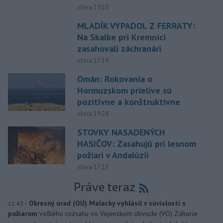
včera 19:10
MLADÍK VYPADOL Z FERRATY:
Na Skalke pri Kremnici
zasahovali záchranári
včera 17:19
Omán: Rokovania o
Hormuzskom prielive sú
pozitívne a konštruktívne
včera 19:24
STOVKY NASADENÝCH
HASIČOV: Zasahujú pri lesnom
požiari v Andalúzii
včera 17:13
Práve teraz
-
Okresný úrad (OÚ) Malacky vyhlásil v súvislosti s
21:43
požiarom
veľkého rozsahu vo Vojenskom obvode (VO) Záhorie