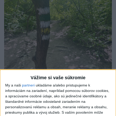
SMRŤ V HORÁCH: V Západných Tatrách
Vážime si vaše súkromie
zomrel 76-ročný turista
My a naši
partneri
ukladáme a/alebo pristupujeme k
informáciám na zariadení, napríklad pomocou súborov cookies,
Muža sa na základe telefonickej inštruktáže operátorky
a spracúvame osobné údaje, ako sú jedinečné identifikátory a
záchrannej zdravotnej služby pokúsili zachrániť riadenou
štandardné informácie odosielané zariadením na
resuscitáciou.
personalizovanú reklamu a obsah, meranie reklamy a obsahu,
prieskumy publika a vývoj služieb.
S vaším povolením môže
včera 20:04