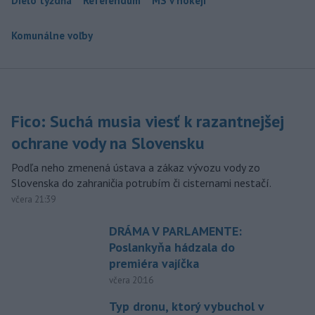
Dielo týždňa
Referendum
MS v hokeji
Komunálne voľby
Fico: Suchá musia viesť k razantnejšej
ochrane vody na Slovensku
Podľa neho zmenená ústava a zákaz vývozu vody zo
Slovenska do zahraničia potrubím či cisternami nestačí.
včera 21:39
DRÁMA V PARLAMENTE:
Poslankyňa hádzala do
premiéra vajíčka
včera 20:16
Typ dronu, ktorý vybuchol v