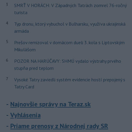
3
SMRŤ V HORÁCH: V Západných Tatrách zomrel 76-ročný
turista
4
Typ dronu, ktorý vybuchol v Bulharsku, využíva ukrajinská
armáda
5
Prešov remizoval v domácom dueli 3. kola s Liptovským
Mikulášom
6
POZOR NA HARÚČAVY: SHMÚ vydalo výstrahy prvého
stupňa pred teplom
7
Vysoké Tatry zaviedli systém evidencie hostí prepojený s
Tatry Card
Najnovšie správy na Teraz.sk
Vyhlásenia
Priame prenosy z Národnej rady SR