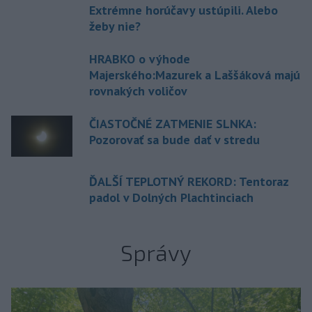
Extrémne horúčavy ustúpili. Alebo
žeby nie?
HRABKO o výhode
Majerského:Mazurek a Laššáková majú
rovnakých voličov
ČIASTOČNÉ ZATMENIE SLNKA:
Pozorovať sa bude dať v stredu
ĎALŠÍ TEPLOTNÝ REKORD: Tentoraz
padol v Dolných Plachtinciach
Správy