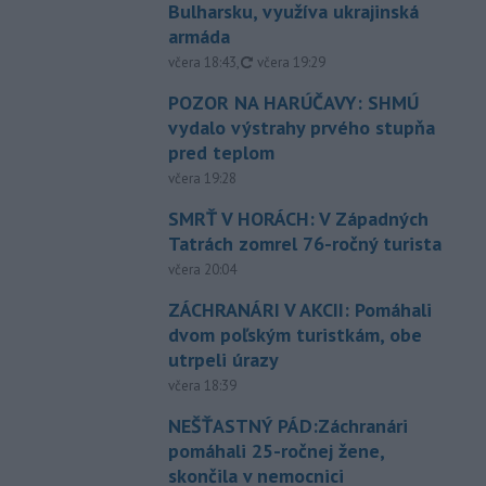
Bulharsku, využíva ukrajinská
armáda
aktualizované
včera 18:43
,
včera 19:29
POZOR NA HARÚČAVY: SHMÚ
vydalo výstrahy prvého stupňa
pred teplom
včera 19:28
SMRŤ V HORÁCH: V Západných
Tatrách zomrel 76-ročný turista
včera 20:04
ZÁCHRANÁRI V AKCII: Pomáhali
dvom poľským turistkám, obe
utrpeli úrazy
včera 18:39
NEŠŤASTNÝ PÁD:Záchranári
pomáhali 25-ročnej žene,
skončila v nemocnici