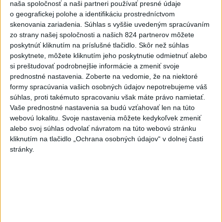
naša spoločnosť a naši partneri používať presné údaje
Slovensko
o geografickej polohe a identifikáciu prostredníctvom
skenovania zariadenia. Súhlas s vyššie uvedeným spracúvaním
zo strany našej spoločnosti a našich 824 partnerov môžete
Fico: Suchá musia viesť k
poskytnúť kliknutím na príslušné tlačidlo. Skôr než súhlas
razantnejšej ochrane vody na
poskytnete, môžete kliknutím jeho poskytnutie odmietnuť alebo
Slovensku
si preštudovať podrobnejšie informácie a zmeniť svoje
včera 21:39
prednostné nastavenia.
Zoberte na vedomie, že na niektoré
formy spracúvania vašich osobných údajov nepotrebujeme váš
Polícia vyzýva mladých, aby boli opatrní s požívaním
súhlas, proti takémuto spracovaniu však máte právo namietať.
alkoholu
Vaše prednostné nastavenia sa budú vzťahovať len na túto
webovú lokalitu. Svoje nastavenia môžete kedykoľvek zmeniť
MZVEZ: V Nemecku zavedú zákaz konzumácie alkoholu na
alebo svoj súhlas odvolať návratom na túto webovú stránku
staniciach
kliknutím na tlačidlo „Ochrana osobných údajov“ v dolnej časti
stránky.
POZOR NA HARÚČAVY: SHMÚ vydalo výstrahy prvého
stupňa pred teplom
Zahraničie
Turecko vyzvalo Ukrajinu a Rusko na
zastavenie útokov v Čiernom mori