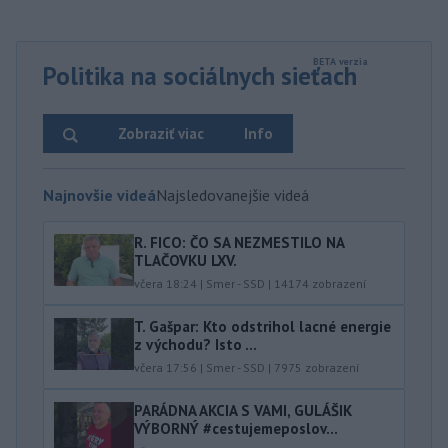
Politika na sociálnych sieťach
Zobraziť viac
Info
Najnovšie videá
Najsledovanejšie videá
R. FICO: ČO SA NEZMESTILO NA
TLAČOVKU LXV.
včera 18:24
|
Smer - SSD
|
14174
zobrazení
T. Gašpar: Kto odstrihol lacné energie
z východu? Isto ...
včera 17:56
|
Smer - SSD
|
7975
zobrazení
PARÁDNA AKCIA S VAMI, GULÁŠIK
VÝBORNÝ #cestujemeposlov...