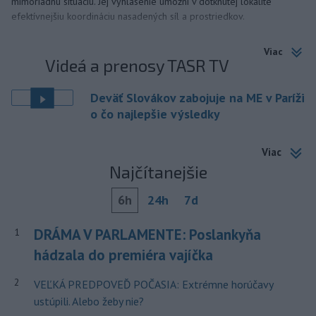
mimoriadnu situáciu. Jej vyhlásenie umožní v dotknutej lokalite
efektívnejšiu koordináciu nasadených síl a prostriedkov.
Viac
Videá a prenosy TASR TV
Deväť Slovákov zabojuje na ME v Paríži
o čo najlepšie výsledky
Viac
Najčítanejšie
6h
24h
7d
DRÁMA V PARLAMENTE: Poslankyňa
1
hádzala do premiéra vajíčka
2
VEĽKÁ PREDPOVEĎ POČASIA: Extrémne horúčavy
ustúpili. Alebo žeby nie?