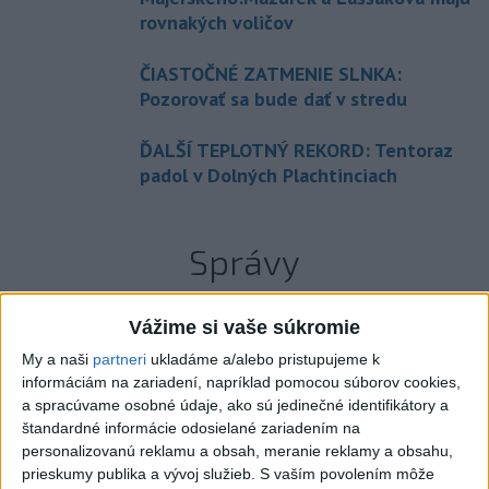
rovnakých voličov
ČIASTOČNÉ ZATMENIE SLNKA:
Pozorovať sa bude dať v stredu
ĎALŠÍ TEPLOTNÝ REKORD: Tentoraz
padol v Dolných Plachtinciach
Správy
Vážime si vaše súkromie
My a naši
partneri
ukladáme a/alebo pristupujeme k
informáciám na zariadení, napríklad pomocou súborov cookies,
a spracúvame osobné údaje, ako sú jedinečné identifikátory a
štandardné informácie odosielané zariadením na
personalizovanú reklamu a obsah, meranie reklamy a obsahu,
prieskumy publika a vývoj služieb.
S vaším povolením môže