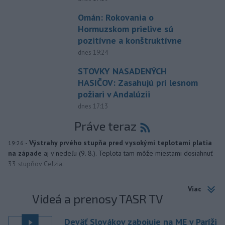
Omán: Rokovania o
Hormuzskom prielive sú
pozitívne a konštruktívne
dnes 19:24
STOVKY NASADENÝCH
HASIČOV: Zasahujú pri lesnom
požiari v Andalúzii
dnes 17:13
Práve teraz
-
Výstrahy prvého stupňa pred vysokými teplotami platia
19:26
na západe
aj v nedeľu (9. 8.). Teplota tam môže miestami dosiahnuť
33 stupňov Celzia.
Viac
Videá a prenosy TASR TV
Deväť Slovákov zabojuje na ME v Paríži