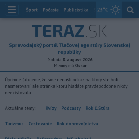
23
°C
Index
Šport
Počasie
Publicistika
Slovensko
Zahranič
TERAZ
.SK
Spravodajský portál Tlačovej agentúry Slovenskej
republiky
Sobota
8. august 2026
Meniny má
Oskar
Úprimne ľutujeme, že sme nenašli odkaz na ktorý ste boli
nasmerovaní, ale stránka ktorú hľadáte pravdepodobne nikdy
neexistovala
Aktuálne témy:
Kvízy
Podcasty
Rok Ľ.Štúra
Turizmus
Cestovanie
Rok dobrovoľníctva