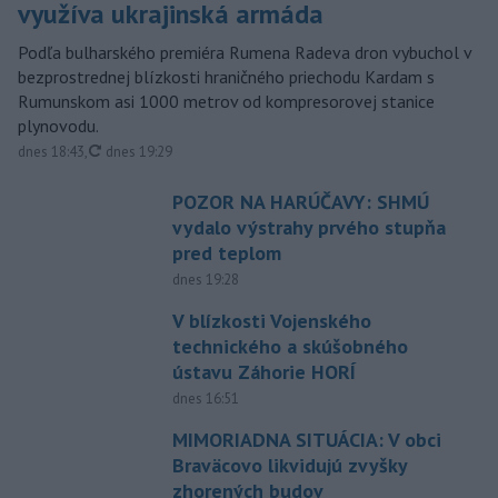
využíva ukrajinská armáda
Podľa bulharského premiéra Rumena Radeva dron vybuchol v
bezprostrednej blízkosti hraničného priechodu Kardam s
Rumunskom asi 1000 metrov od kompresorovej stanice
plynovodu.
aktualizované
dnes 18:43
,
dnes 19:29
POZOR NA HARÚČAVY: SHMÚ
vydalo výstrahy prvého stupňa
pred teplom
dnes 19:28
V blízkosti Vojenského
technického a skúšobného
ústavu Záhorie HORÍ
dnes 16:51
MIMORIADNA SITUÁCIA: V obci
Braväcovo likvidujú zvyšky
zhorených budov