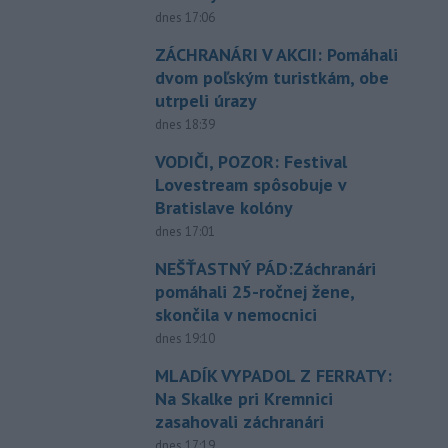
dnes 17:06
ZÁCHRANÁRI V AKCII: Pomáhali
dvom poľským turistkám, obe
utrpeli úrazy
dnes 18:39
VODIČI, POZOR: Festival
Lovestream spôsobuje v
Bratislave kolóny
dnes 17:01
NEŠŤASTNÝ PÁD:Záchranári
pomáhali 25-ročnej žene,
skončila v nemocnici
dnes 19:10
MLADÍK VYPADOL Z FERRATY:
Na Skalke pri Kremnici
zasahovali záchranári
dnes 17:19