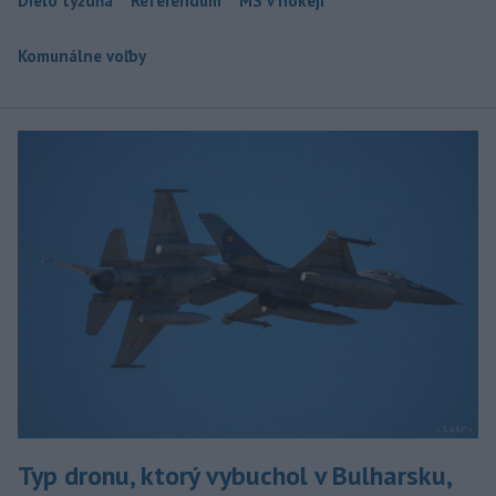
Dielo týždňa
Referendum
MS v hokeji
Komunálne voľby
Typ dronu, ktorý vybuchol v Bulharsku,