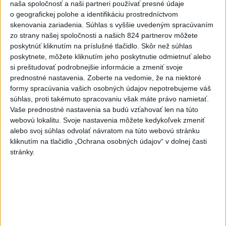
naša spoločnosť a naši partneri používať presné údaje
o geografickej polohe a identifikáciu prostredníctvom
skenovania zariadenia. Súhlas s vyššie uvedeným spracúvaním
zo strany našej spoločnosti a našich 824 partnerov môžete
poskytnúť kliknutím na príslušné tlačidlo. Skôr než súhlas
poskytnete, môžete kliknutím jeho poskytnutie odmietnuť alebo
si preštudovať podrobnejšie informácie a zmeniť svoje
Typ dronu, ktorý vybuchol v Bulharsku,
prednostné nastavenia.
Zoberte na vedomie, že na niektoré
využíva ukrajinská armáda
formy spracúvania vašich osobných údajov nepotrebujeme váš
súhlas, proti takémuto spracovaniu však máte právo namietať.
Podľa bulharského premiéra Rumena Radeva dron vybuchol v
Vaše prednostné nastavenia sa budú vzťahovať len na túto
bezprostrednej blízkosti hraničného priechodu Kardam s
webovú lokalitu. Svoje nastavenia môžete kedykoľvek zmeniť
Rumunskom asi 1000 metrov od kompresorovej stanice
alebo svoj súhlas odvolať návratom na túto webovú stránku
plynovodu.
kliknutím na tlačidlo „Ochrana osobných údajov“ v dolnej časti
aktualizované
dnes 18:43
,
dnes 19:29
stránky.
Slovensko
POZOR NA HARÚČAVY: SHMÚ vydalo
výstrahy prvého stupňa pred teplom
dnes 19:28