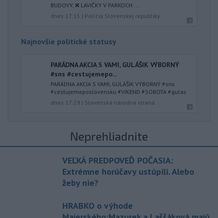
BUDOVY, ❌ LAVIČKY V PARKOCH ...
dnes 17:15
|
Polícia Slovenskej republiky
Najnovšie politické statusy
PARÁDNA AKCIA S VAMI, GULÁŠIK VÝBORNÝ
#sns #cestujemepo...
PARÁDNA AKCIA S VAMI, GULÁŠIK VÝBORNÝ #sns
#cestujemeposlovensku #VIKEND #SOBOTA #gulas
dnes 17:29
|
Slovenská národná strana
Neprehliadnite
VEĽKÁ PREDPOVEĎ POČASIA:
Extrémne horúčavy ustúpili. Alebo
žeby nie?
HRABKO o výhode
Majerského:Mazurek a Laššáková majú