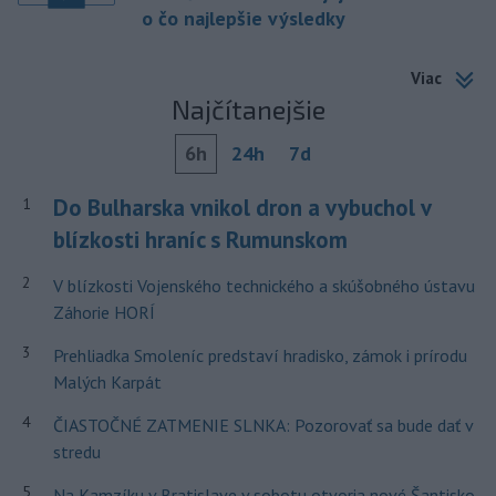
o čo najlepšie výsledky
Viac
Najčítanejšie
6h
24h
7d
Do Bulharska vnikol dron a vybuchol v
1
blízkosti hraníc s Rumunskom
2
V blízkosti Vojenského technického a skúšobného ústavu
Záhorie HORÍ
3
Prehliadka Smoleníc predstaví hradisko, zámok i prírodu
Malých Karpát
4
ČIASTOČNÉ ZATMENIE SLNKA: Pozorovať sa bude dať v
stredu
5
Na Kamzíku v Bratislave v sobotu otvoria nové Šantisko