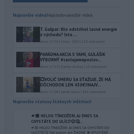
Najnovšie videá
Najsledovanejšie videá
T. Gašpar: Kto odstrihol lacné energie
z východu? Isto ...
dnes 17:56
|
Smer - SSD
|
120
zobrazení
PARÁDNA AKCIA S VAMI, GULÁŠIK
VÝBORNÝ #cestujemeposlov...
dnes 17:53
|
Danko Andrej
|
13
zobrazení
💥VOLIČ SMERU SA SŤAŽUJE, ŽE MÁ
DÔCHODOK LEN 430€‼️NAJV...
dnes 17:09
|
Jakab Július
|
926
zobrazení
Najnovšie statusy štátnych inštitúcií
🫵🏼 HELOU TÍNEDŽERI, AJ DNES SA
CHYSTÁTE DO ULÍC⁉️😉🤔...
🫵🏼 HELOU TÍNEDŽERI, AJ DNES SA CHYSTÁTE DO
ULÍC⁉️😉🤔 Tak potom ale ŽIADNE: ❌ OPUSTENÉ