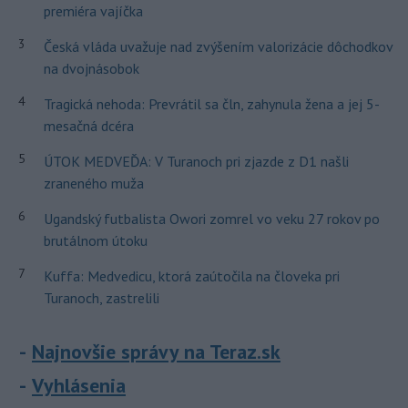
premiéra vajíčka
3
Česká vláda uvažuje nad zvýšením valorizácie dôchodkov
na dvojnásobok
4
Tragická nehoda: Prevrátil sa čln, zahynula žena a jej 5-
mesačná dcéra
5
ÚTOK MEDVEĎA: V Turanoch pri zjazde z D1 našli
zraneného muža
6
Ugandský futbalista Owori zomrel vo veku 27 rokov po
brutálnom útoku
7
Kuffa: Medvedicu, ktorá zaútočila na človeka pri
Turanoch, zastrelili
Najnovšie správy na Teraz.sk
Vyhlásenia