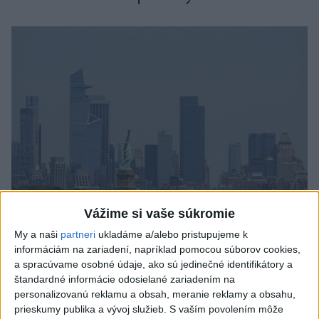
Vážime si vaše súkromie
My a naši
partneri
ukladáme a/alebo pristupujeme k
Tragická nehoda: Prevrátil sa čln,
informáciám na zariadení, napríklad pomocou súborov cookies,
zahynula žena a jej 5-mesačná dcéra
a spracúvame osobné údaje, ako sú jedinečné identifikátory a
štandardné informácie odosielané zariadením na
Polícia vedie trestné stíhanie voči vodičovi.
personalizovanú reklamu a obsah, meranie reklamy a obsahu,
dnes 6:05
prieskumy publika a vývoj služieb.
S vaším povolením môže