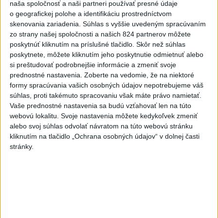
naša spoločnosť a naši partneri používať presné údaje
Slovensko
o geografickej polohe a identifikáciu prostredníctvom
skenovania zariadenia. Súhlas s vyššie uvedeným spracúvaním
Vášaryová: Vnímanie Poľska na
zo strany našej spoločnosti a našich 824 partnerov môžete
Slovensku sa výrazne zlepšilo
poskytnúť kliknutím na príslušné tlačidlo. Skôr než súhlas
poskytnete, môžete kliknutím jeho poskytnutie odmietnuť alebo
dnes 9:05
si preštudovať podrobnejšie informácie a zmeniť svoje
prednostné nastavenia.
Zoberte na vedomie, že na niektoré
Zbystrite: Ste si istí, že skladujete potraviny správne?
formy spracúvania vašich osobných údajov nepotrebujeme váš
súhlas, proti takémuto spracovaniu však máte právo namietať.
Vaše prednostné nastavenia sa budú vzťahovať len na túto
Hasiči za uplynulý týždeň zasahovali 962-krát, najmä pre
webovú lokalitu. Svoje nastavenia môžete kedykoľvek zmeniť
požiare
alebo svoj súhlas odvolať návratom na túto webovú stránku
kliknutím na tlačidlo „Ochrana osobných údajov“ v dolnej časti
Pamätný deň obetí banských nešťastí pripomína tragédiu v
stránky.
Handlovej
Zahraničie
Rusko v noci zostrelilo 456
ukrajinských dronov
dnes 9:18