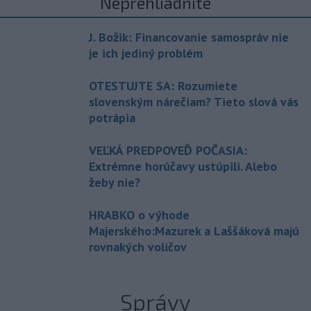
Neprehliadnite
J. Božik: Financovanie samospráv nie
je ich jediný problém
OTESTUJTE SA: Rozumiete
slovenským nárečiam? Tieto slová vás
potrápia
VEĽKÁ PREDPOVEĎ POČASIA:
Extrémne horúčavy ustúpili. Alebo
žeby nie?
HRABKO o výhode
Majerského:Mazurek a Laššáková majú
rovnakých voličov
Správy