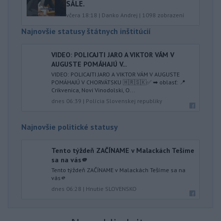
SÁLE.
včera 18:18
|
Danko Andrej
|
1098
zobrazení
Najnovšie statusy štátnych inštitúcií
VIDEO: POLICAJTI JARO A VIKTOR VÁM V
AUGUSTE POMÁHAJÚ V...
VIDEO: POLICAJTI JARO A VIKTOR VÁM V AUGUSTE
POMÁHAJÚ V CHORVÁTSKU 🇭🇷🇸🇰✅ ➡ oblasť: 📍
Crikvenica, Novi Vinodolski, O...
dnes 06:39
|
Polícia Slovenskej republiky
Najnovšie politické statusy
Tento týždeň ZAČÍNAME v Malackách Tešíme
sa na vás🫵
Tento týždeň ZAČÍNAME v Malackách Tešíme sa na
vás🫵
dnes 06:28
|
Hnutie SLOVENSKO