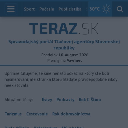
30
°C
Index
Šport
Počasie
Publicistika
Slovensko
Zahranič
TERAZ
.SK
Spravodajský portál Tlačovej agentúry Slovenskej
republiky
Pondelok
10. august 2026
Meniny má
Vavrinec
Úprimne ľutujeme, že sme nenašli odkaz na ktorý ste boli
nasmerovaní, ale stránka ktorú hľadáte pravdepodobne nikdy
neexistovala
Aktuálne témy:
Kvízy
Podcasty
Rok Ľ.Štúra
Turizmus
Cestovanie
Rok dobrovoľníctva