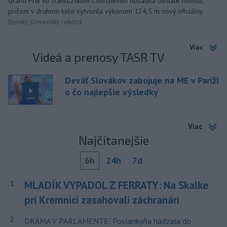
Grand Prix vo francúzskom Courcheveli obsadila desiate miesto,
pričom v druhom kole vytvorila výkonom 124,5 m nový oficiálny
ženský slovenský rekord.
Viac
Videá a prenosy TASR TV
Deväť Slovákov zabojuje na ME v Paríži
o čo najlepšie výsledky
Viac
Najčítanejšie
6h
24h
7d
MLADÍK VYPADOL Z FERRATY: Na Skalke
1
pri Kremnici zasahovali záchranári
2
DRÁMA V PARLAMENTE: Poslankyňa hádzala do