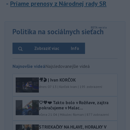
Priame prenosy z Národnej rady SR
Politika na sociálnych sieťach
Zobraziť viac
Info
Najnovšie videá
Najsledovanejšie videá
🎥🎬 | Ivan KORČOK
dnes 07:13
|
Korčok Ivan
|
195
zobrazení
🤍💙❤️ Takto bolo v Rožňave, zajtra
pokračujeme v Malac...
včera 21:04
|
Mikulec Roman
|
877
zobrazení
STRIEKAČKY NA HLAVE, HORALKY V