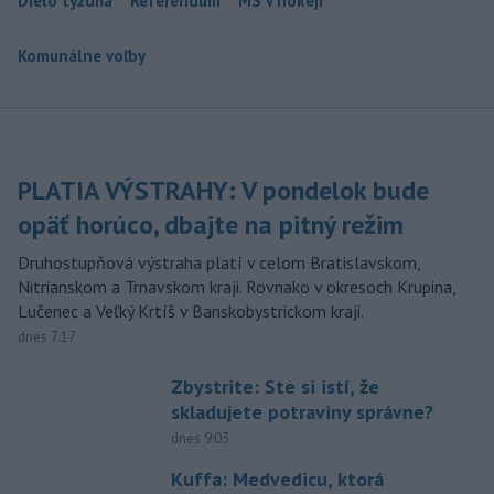
Dielo týždňa
Referendum
MS v hokeji
Komunálne voľby
PLATIA VÝSTRAHY: V pondelok bude
opäť horúco, dbajte na pitný režim
Druhostupňová výstraha platí v celom Bratislavskom,
Nitrianskom a Trnavskom kraji. Rovnako v okresoch Krupina,
Lučenec a Veľký Krtíš v Banskobystrickom kraji.
dnes 7:17
Zbystrite: Ste si istí, že
skladujete potraviny správne?
dnes 9:03
Kuffa: Medvedicu, ktorá