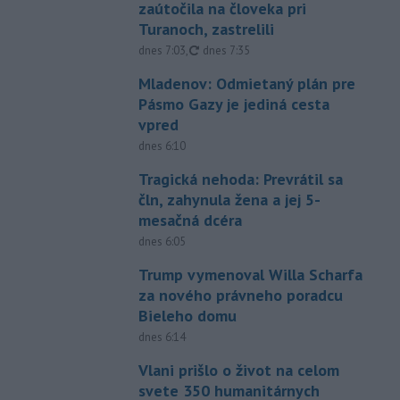
zaútočila na človeka pri
Turanoch, zastrelili
aktualizované
dnes 7:03
,
dnes 7:35
Mladenov: Odmietaný plán pre
Pásmo Gazy je jediná cesta
vpred
dnes 6:10
Tragická nehoda: Prevrátil sa
čln, zahynula žena a jej 5-
mesačná dcéra
dnes 6:05
Trump vymenoval Willa Scharfa
za nového právneho poradcu
Bieleho domu
dnes 6:14
Vlani prišlo o život na celom
svete 350 humanitárnych