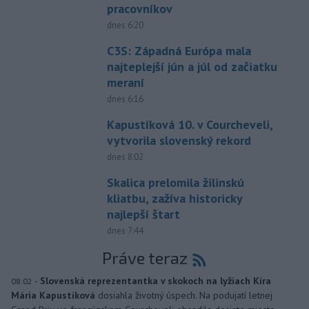
pracovníkov
dnes 6:20
C3S: Západná Európa mala
najteplejší jún a júl od začiatku
meraní
dnes 6:16
Kapustíková 10. v Courcheveli,
vytvorila slovenský rekord
dnes 8:02
Skalica prelomila žilinskú
kliatbu, zažíva historicky
najlepší štart
dnes 7:44
Práve teraz
-
Slovenská reprezentantka v skokoch na lyžiach Kira
08:02
Mária Kapustíková
dosiahla životný úspech. Na podujatí letnej