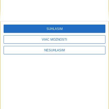
SÚHLASÍM
VIAC MOŽNOSTÍ
NESÚHLASÍM
....