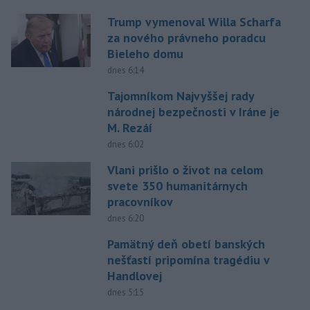
Trump vymenoval Willa Scharfa
za nového právneho poradcu
Bieleho domu
dnes 6:14
Tajomníkom Najvyššej rady
národnej bezpečnosti v Iráne je
M. Rezáí
dnes 6:02
Vlani prišlo o život na celom
svete 350 humanitárnych
pracovníkov
dnes 6:20
Pamätný deň obetí banských
nešťastí pripomína tragédiu v
Handlovej
dnes 5:15