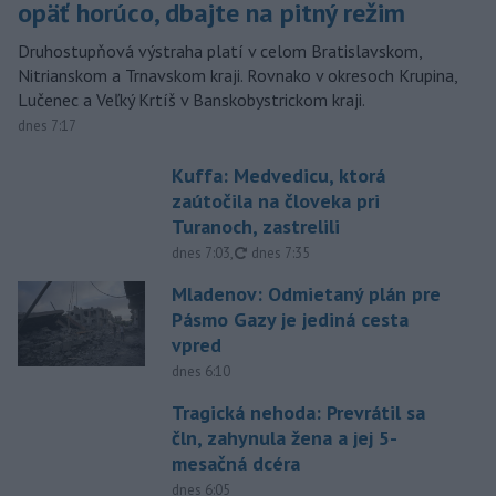
opäť horúco, dbajte na pitný režim
Druhostupňová výstraha platí v celom Bratislavskom,
Nitrianskom a Trnavskom kraji. Rovnako v okresoch Krupina,
Lučenec a Veľký Krtíš v Banskobystrickom kraji.
dnes 7:17
Kuffa: Medvedicu, ktorá
zaútočila na človeka pri
Turanoch, zastrelili
aktualizované
dnes 7:03
,
dnes 7:35
Mladenov: Odmietaný plán pre
Pásmo Gazy je jediná cesta
vpred
dnes 6:10
Tragická nehoda: Prevrátil sa
čln, zahynula žena a jej 5-
mesačná dcéra
dnes 6:05