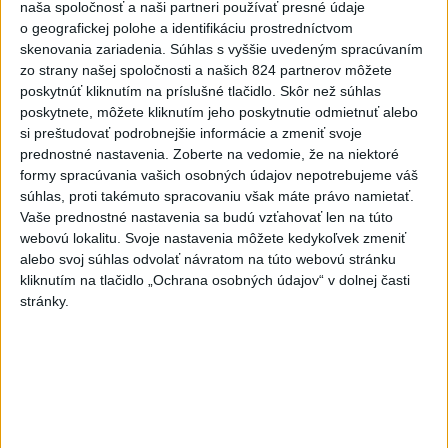
naša spoločnosť a naši partneri používať presné údaje
o geografickej polohe a identifikáciu prostredníctvom
skenovania zariadenia. Súhlas s vyššie uvedeným spracúvaním
zo strany našej spoločnosti a našich 824 partnerov môžete
poskytnúť kliknutím na príslušné tlačidlo. Skôr než súhlas
poskytnete, môžete kliknutím jeho poskytnutie odmietnuť alebo
si preštudovať podrobnejšie informácie a zmeniť svoje
prednostné nastavenia.
Zoberte na vedomie, že na niektoré
formy spracúvania vašich osobných údajov nepotrebujeme váš
Tragická nehoda: Prevrátil sa čln,
súhlas, proti takémuto spracovaniu však máte právo namietať.
Vaše prednostné nastavenia sa budú vzťahovať len na túto
zahynula žena a jej 5-mesačná dcéra
webovú lokalitu. Svoje nastavenia môžete kedykoľvek zmeniť
Polícia vedie trestné stíhanie voči vodičovi.
alebo svoj súhlas odvolať návratom na túto webovú stránku
kliknutím na tlačidlo „Ochrana osobných údajov“ v dolnej časti
dnes 6:05
stránky.
Slovensko
Pamätný deň obetí banských
nešťastí pripomína tragédiu v
Handlovej
dnes 5:15