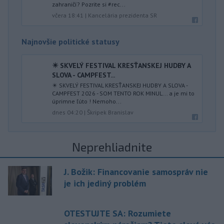
zahraničí? Pozrite si #rec...
včera 18:41
|
Kancelária prezidenta SR
Najnovšie politické statusy
✴️ SKVELÝ FESTIVAL KRESŤANSKEJ HUDBY A
SLOVA - CAMPFEST...
✴️ SKVELÝ FESTIVAL KRESŤANSKEJ HUDBY A SLOVA -
CAMPFEST 2026 - SOM TENTO ROK MINUL... a je mi to
úprimne ľúto ! Nemoho...
dnes 04:20
|
Škripek Branislav
Neprehliadnite
J. Božik: Financovanie samospráv nie
je ich jediný problém
OTESTUJTE SA: Rozumiete