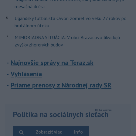
mesačná dcéra
6
Ugandský futbalista Owori zomrel vo veku 27 rokov po
brutálnom útoku
7
MIMORIADNA SITUÁCIA: V obci Braväcovo likvidujú
zvyšky zhorených budov
Najnovšie správy na Teraz.sk
Vyhlásenia
Priame prenosy z Národnej rady SR
Politika na sociálnych sieťach
Zobraziť viac
Info