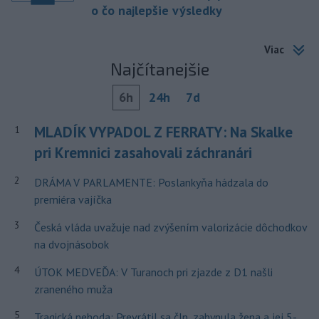
o čo najlepšie výsledky
Viac
Najčítanejšie
6h
24h
7d
MLADÍK VYPADOL Z FERRATY: Na Skalke
1
pri Kremnici zasahovali záchranári
2
DRÁMA V PARLAMENTE: Poslankyňa hádzala do
premiéra vajíčka
3
Česká vláda uvažuje nad zvýšením valorizácie dôchodkov
na dvojnásobok
4
ÚTOK MEDVEĎA: V Turanoch pri zjazde z D1 našli
zraneného muža
5
Tragická nehoda: Prevrátil sa čln, zahynula žena a jej 5-