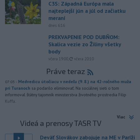
C3S: Západná Európa mala
najteplejší jún a júl od začiatku
meraní
dnes 6:16
PREKVAPENIE POD DUBŇOM:
Skalica vezie zo Žiliny všetky
body
aktualizované
včera 19:00
,
včera 20:10
Práve teraz
-
Medvedicu útočiacu v nedeľu (9. 8.) na 42-ročného muža
07:03
pri Turanoch
sa podarilo eliminovať. Na sociálnej sieti o tom
informoval štátny tajomník ministerstva životného prostredia Filip
Kuffa.
Viac
Videá a prenosy TASR TV
Deväť Slovákov zabojuje na ME v Paríži