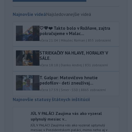
Najnovšie videá
Najsledovanejšie videá
🤍💙❤️ Takto bolo v Rožňave, zajtra
pokračujeme v Malac...
včera 21:04
|
Mikulec Roman
|
855
zobrazení
STRIEKAČKY NA HLAVE, HORALKY V
SÁLE.
včera 18:18
|
Danko Andrej
|
831
zobrazení
T. Gašpar: Matovičovo hnutie
pedofilov - deti zneužívaj...
včera 17:59
|
Smer - SSD
|
8865
zobrazení
Najnovšie statusy štátnych inštitúcií
JÚL V PALÁCI Zaujíma vás ako vyzeral
uplynulý mesiac v...
JÚL V PALÁCI Zaujíma vás ako vyzeral uplynulý
mesiac v Prezidentskom paláci, mimo neho aj v