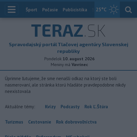
25
°C
Index
Šport
Počasie
Publicistika
Slovensko
Zahranič
TERAZ
.SK
Spravodajský portál Tlačovej agentúry Slovenskej
republiky
Pondelok
10. august 2026
Meniny má
Vavrinec
Úprimne ľutujeme, že sme nenašli odkaz na ktorý ste boli
nasmerovaní, ale stránka ktorú hľadáte pravdepodobne nikdy
neexistovala
Aktuálne témy:
Kvízy
Podcasty
Rok Ľ.Štúra
Turizmus
Cestovanie
Rok dobrovoľníctva