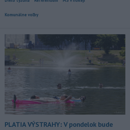
Dielo týždňa
Referendum
MS v hokeji
Komunálne voľby
PLATIA VÝSTRAHY: V pondelok bude