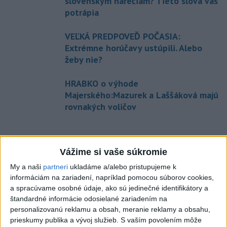
slovenským nárečiam? Tieto slová vás
potrápia
VEĽKÁ PREDPOVEĎ POČASIA:
Extrémne horúčavy ustúpili. Alebo
žeby nie?
HRABKO o výhode
Majerského:Mazurek a Laššáková majú
rovnakých voličov
Správy
Vážime si vaše súkromie
My a naši
partneri
ukladáme a/alebo pristupujeme k
informáciám na zariadení, napríklad pomocou súborov cookies,
a spracúvame osobné údaje, ako sú jedinečné identifikátory a
štandardné informácie odosielané zariadením na
personalizovanú reklamu a obsah, meranie reklamy a obsahu,
prieskumy publika a vývoj služieb.
S vaším povolením môže