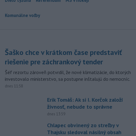
Dielo týždňa
Referendum
MS v hokeji
Komunálne voľby
Šaško chce v krátkom čase predstaviť
riešenie pre záchrankový tender
Šéf rezortu zároveň potvrdil, že nové klimatizácie, do ktorých
investovalo ministerstvo, sa postupne inštalujú do nemocníc.
dnes 11:58
Erik Tomáš: Ak si I. Korčok založí
živnosť, nebude to správne
dnes 13:59
Chlapec obvinený zo streľby v
Thajsku sledoval násilný obsah