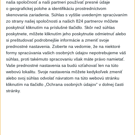
naša spoločnosť a naši partneri používať presné údaje
o geografickej polohe a identifikáciu prostredníctvom
Erik Tomáš: Ak si I. Korčok založí
skenovania zariadenia. Súhlas s vyššie uvedeným spracúvaním
živnosť, nebude to správne
zo strany našej spoločnosti a našich 824 partnerov môžete
dnes 13:59
poskytnúť kliknutím na príslušné tlačidlo. Skôr než súhlas
poskytnete, môžete kliknutím jeho poskytnutie odmietnuť alebo
si preštudovať podrobnejšie informácie a zmeniť svoje
Aktuálne je dočasne zatvorených 63 pôšt, všetky majú
prednostné nastavenia.
Zoberte na vedomie, že na niektoré
otvoriť do 30.9.
formy spracúvania vašich osobných údajov nepotrebujeme váš
súhlas, proti takémuto spracovaniu však máte právo namietať.
Šaško chce v krátkom čase predstaviť riešenie pre
Vaše prednostné nastavenia sa budú vzťahovať len na túto
záchrankový tender
webovú lokalitu. Svoje nastavenia môžete kedykoľvek zmeniť
alebo svoj súhlas odvolať návratom na túto webovú stránku
Kandidovať môžu aj nezávislí, potrebujú vyzbierať podpisy od
kliknutím na tlačidlo „Ochrana osobných údajov“ v dolnej časti
občanov
stránky.
Zahraničie
Sýria a Rusko sa dohodli na
budúcnosti vojenských základní v
Sýrii