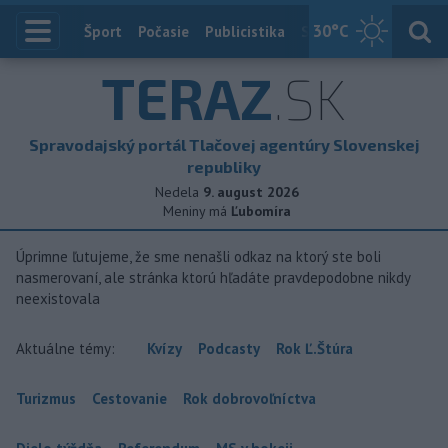
30
°C
Index
Šport
Počasie
Publicistika
Slovensko
Zahranič
TERAZ
.SK
Spravodajský portál Tlačovej agentúry Slovenskej
republiky
Nedela
9. august 2026
Meniny má
Ľubomíra
Úprimne ľutujeme, že sme nenašli odkaz na ktorý ste boli
nasmerovaní, ale stránka ktorú hľadáte pravdepodobne nikdy
neexistovala
Aktuálne témy:
Kvízy
Podcasty
Rok Ľ.Štúra
Turizmus
Cestovanie
Rok dobrovoľníctva