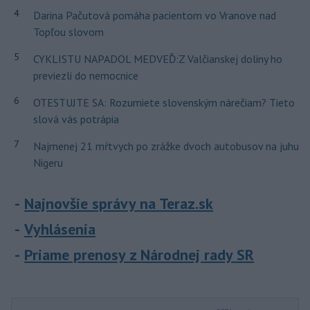
4
Darina Pačutová pomáha pacientom vo Vranove nad
Topľou slovom
5
CYKLISTU NAPADOL MEDVEĎ:Z Valčianskej doliny ho
previezli do nemocnice
6
OTESTUJTE SA: Rozumiete slovenským nárečiam? Tieto
slová vás potrápia
7
Najmenej 21 mŕtvych po zrážke dvoch autobusov na juhu
Nigeru
Najnovšie správy na Teraz.sk
Vyhlásenia
Priame prenosy z Národnej rady SR