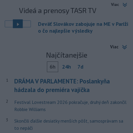
Viac
Videá a prenosy TASR TV
Deväť Slovákov zabojuje na ME v Paríži
o čo najlepšie výsledky
Viac
Najčítanejšie
6h
24h
7d
DRÁMA V PARLAMENTE: Poslankyňa
1
hádzala do premiéra vajíčka
2
Festival Lovestream 2026 pokračuje, druhý deň zakončil
Robbie Williams
3
Skončili ďalšie desiatky menších pôšt, samosprávam sa
to nepáči