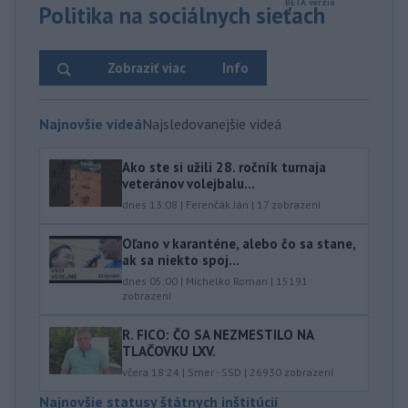
Politika na sociálnych sieťach
Zobraziť viac
Info
Najnovšie videá
Najsledovanejšie videá
Ako ste si užili 28. ročník turnaja
veteránov volejbalu...
dnes 13:08
|
Ferenčák Ján
|
17
zobrazení
Oľano v karanténe, alebo čo sa stane,
ak sa niekto spoj...
dnes 05:00
|
Michelko Roman
|
15191
zobrazení
R. FICO: ČO SA NEZMESTILO NA
TLAČOVKU LXV.
včera 18:24
|
Smer - SSD
|
26930
zobrazení
Najnovšie statusy štátnych inštitúcií