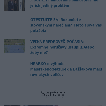
je ich jediný problém
OTESTUJTE SA: Rozumiete
slovenským nárečiam? Tieto slová vás
potrápia
VEĽKÁ PREDPOVEĎ POČASIA:
Extrémne horúčavy ustúpili. Alebo
žeby nie?
HRABKO o výhode
Majerského:Mazurek a Laššáková majú
rovnakých voličov
Správy