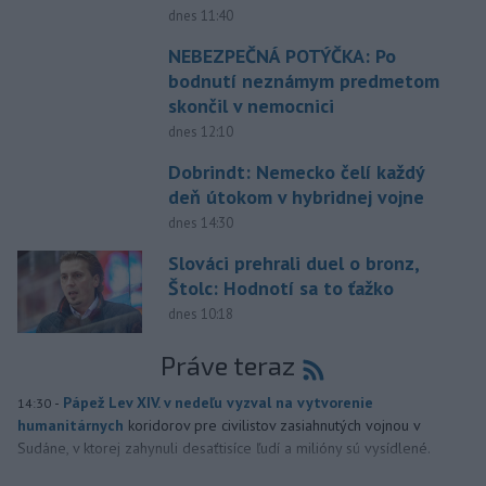
dnes 11:40
NEBEZPEČNÁ POTÝČKA: Po
bodnutí neznámym predmetom
skončil v nemocnici
dnes 12:10
Dobrindt: Nemecko čelí každý
deň útokom v hybridnej vojne
dnes 14:30
Slováci prehrali duel o bronz,
Štolc: Hodnotí sa to ťažko
dnes 10:18
Práve teraz
-
Pápež Lev XIV. v nedeľu vyzval na vytvorenie
14:30
humanitárnych
koridorov pre civilistov zasiahnutých vojnou v
Sudáne, v ktorej zahynuli desaťtisíce ľudí a milióny sú vysídlené.