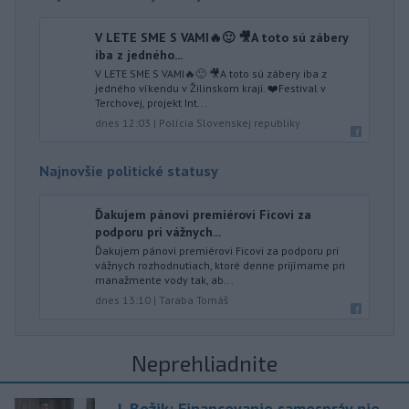
V LETE SME S VAMI🔥🙂 🎥A toto sú zábery
iba z jedného...
V LETE SME S VAMI🔥🙂 🎥A toto sú zábery iba z
jedného víkendu v Žilinskom kraji. ❤️Festival v
Terchovej, projekt Int...
dnes 12:03
|
Polícia Slovenskej republiky
Najnovšie politické statusy
Ďakujem pánovi premiérovi Ficovi za
podporu pri vážnych...
Ďakujem pánovi premiérovi Ficovi za podporu pri
vážnych rozhodnutiach, ktoré denne prijímame pri
manažmente vody tak, ab...
dnes 13:10
|
Taraba Tomáš
Neprehliadnite
J. Božik: Financovanie samospráv nie