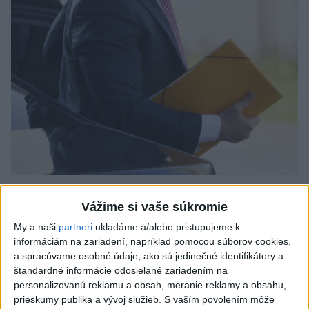
Odborník: Rozlišovanie medzi
Vážime si vaše súkromie
investíciami vás ochráni pred podvodmi
My a naši
partneri
ukladáme a/alebo pristupujeme k
Poukázal na to, že podvodníci prispôsobujú názvy produktov
informáciám na zariadení, napríklad pomocou súborov cookies,
aj príbehy tomu, čo práve priťahuje pozornosť.
a spracúvame osobné údaje, ako sú jedinečné identifikátory a
dnes 9:38
štandardné informácie odosielané zariadením na
personalizovanú reklamu a obsah, meranie reklamy a obsahu,
Slovensko
prieskumy publika a vývoj služieb.
S vaším povolením môže