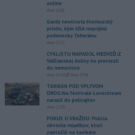
online
dnes 12:01
Gardy neotvoria Hormuzský
prieliv, kým USA neprijmú
podmienky Teheránu
dnes 12:25
CYKLISTU NAPADOL MEDVEĎ:Z
Valčianskej doliny ho previezli
do nemocnice
aktualizované
dnes 12:59
,
dnes 13:41
TAXIKÁR POD VPLYVOM
DROG:Na festivale Lovestream
narazil do policajtov
dnes 12:30
POKUS O VRAŽDU: Polícia
obvinila mladíkov, ktorí
zaútočili na taxikára