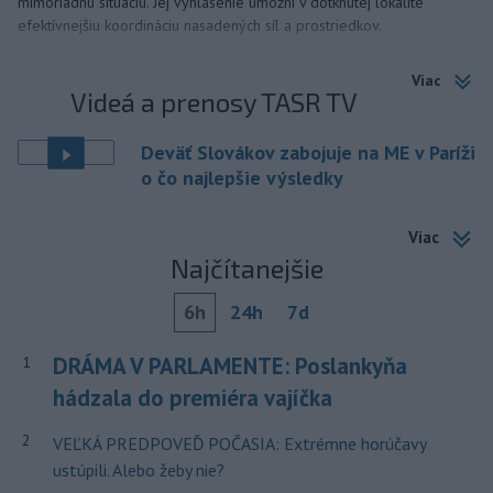
mimoriadnu situáciu. Jej vyhlásenie umožní v dotknutej lokalite
efektívnejšiu koordináciu nasadených síl a prostriedkov.
Viac
Videá a prenosy TASR TV
Deväť Slovákov zabojuje na ME v Paríži
o čo najlepšie výsledky
Viac
Najčítanejšie
6h
24h
7d
DRÁMA V PARLAMENTE: Poslankyňa
1
hádzala do premiéra vajíčka
2
VEĽKÁ PREDPOVEĎ POČASIA: Extrémne horúčavy
ustúpili. Alebo žeby nie?