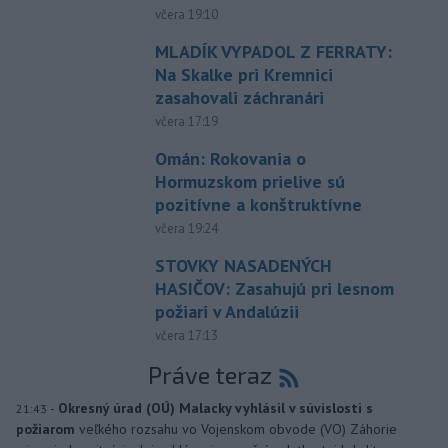
včera 19:10
MLADÍK VYPADOL Z FERRATY:
Na Skalke pri Kremnici
zasahovali záchranári
včera 17:19
Omán: Rokovania o
Hormuzskom prielive sú
pozitívne a konštruktívne
včera 19:24
STOVKY NASADENÝCH
HASIČOV: Zasahujú pri lesnom
požiari v Andalúzii
včera 17:13
Práve teraz
-
Okresný úrad (OÚ) Malacky vyhlásil v súvislosti s
21:43
požiarom
veľkého rozsahu vo Vojenskom obvode (VO) Záhorie