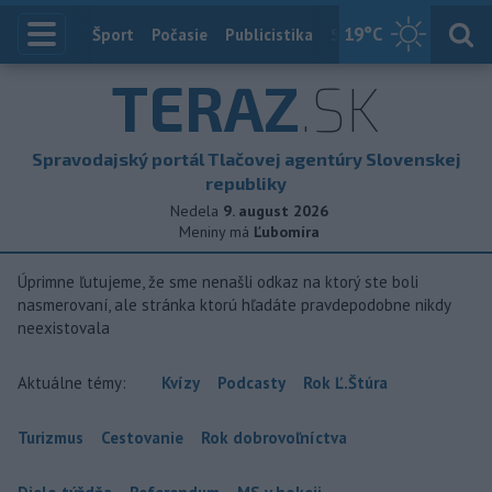
19
°C
Index
Šport
Počasie
Publicistika
Slovensko
Zahranič
TERAZ
.SK
Spravodajský portál Tlačovej agentúry Slovenskej
republiky
Nedela
9. august 2026
Meniny má
Ľubomíra
Úprimne ľutujeme, že sme nenašli odkaz na ktorý ste boli
nasmerovaní, ale stránka ktorú hľadáte pravdepodobne nikdy
neexistovala
Aktuálne témy:
Kvízy
Podcasty
Rok Ľ.Štúra
Turizmus
Cestovanie
Rok dobrovoľníctva