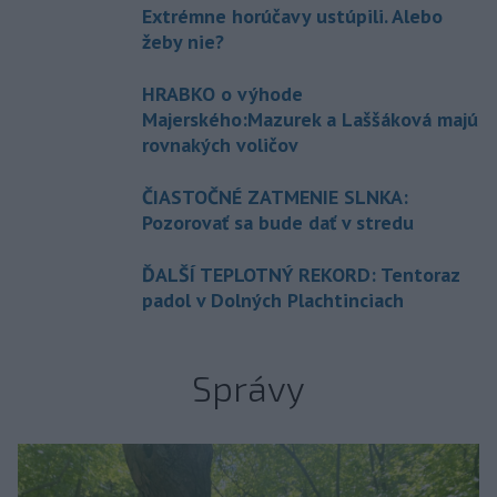
Extrémne horúčavy ustúpili. Alebo
žeby nie?
HRABKO o výhode
Majerského:Mazurek a Laššáková majú
rovnakých voličov
ČIASTOČNÉ ZATMENIE SLNKA:
Pozorovať sa bude dať v stredu
ĎALŠÍ TEPLOTNÝ REKORD: Tentoraz
padol v Dolných Plachtinciach
Správy