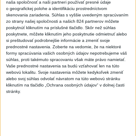
naša spoločnosť a naši partneri používať presné údaje
Slovensko
o geografickej polohe a identifikáciu prostredníctvom
skenovania zariadenia. Súhlas s vyššie uvedeným spracúvaním
Fico: Suchá musia viesť k
zo strany našej spoločnosti a našich 824 partnerov môžete
razantnejšej ochrane vody na
poskytnúť kliknutím na príslušné tlačidlo. Skôr než súhlas
Slovensku
poskytnete, môžete kliknutím jeho poskytnutie odmietnuť alebo
si preštudovať podrobnejšie informácie a zmeniť svoje
včera 21:39
prednostné nastavenia.
Zoberte na vedomie, že na niektoré
Polícia vyzýva mladých, aby boli opatrní s požívaním
formy spracúvania vašich osobných údajov nepotrebujeme váš
alkoholu
súhlas, proti takémuto spracovaniu však máte právo namietať.
Vaše prednostné nastavenia sa budú vzťahovať len na túto
MZVEZ: V Nemecku zavedú zákaz konzumácie alkoholu na
webovú lokalitu. Svoje nastavenia môžete kedykoľvek zmeniť
staniciach
alebo svoj súhlas odvolať návratom na túto webovú stránku
kliknutím na tlačidlo „Ochrana osobných údajov“ v dolnej časti
POZOR NA HARÚČAVY: SHMÚ vydalo výstrahy prvého
stránky.
stupňa pred teplom
Zahraničie
Turecko vyzvalo Ukrajinu a Rusko na
zastavenie útokov v Čiernom mori