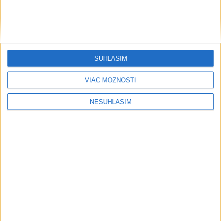
SÚHLASÍM
VIAC MOŽNOSTÍ
NESÚHLASÍM
....