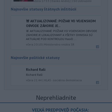
včera 17:53
|
Danko Andrej
|
260
zobrazení
Najnovšie statusy štátnych inštitúcií
🚨 AKTUALIZOVANÉ: POŽIAR VO VOJENSKOM
OBVODE ZÁHORIE JE...
🚨 AKTUALIZOVANÉ: POŽIAR VO VOJENSKOM OBVODE
ZÁHORIE JE LOKALIZOVANÝ A VŠETKY OHNISKÁ SÚ
AKTUÁLNE POD KONTROLOU Hasiči ...
včera 20:10
|
Ministerstvo vnútra SR
Najnovšie politické statusy
Richard Raši
Richard Raši
včera 21:44
|
HLAS - sociálna demokracia
Neprehliadnite
VEĽKÁ PREDPOVEĎ POČASIA: