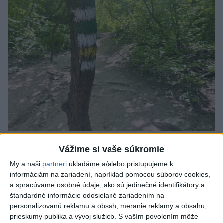
SMRŤ V HORÁCH: V Západných Tatrách
Vážime si vaše súkromie
zomrel 76-ročný turista
My a naši
partneri
ukladáme a/alebo pristupujeme k
informáciám na zariadení, napríklad pomocou súborov cookies,
Muža sa na základe telefonickej inštruktáže operátorky
a spracúvame osobné údaje, ako sú jedinečné identifikátory a
záchrannej zdravotnej služby pokúsili zachrániť riadenou
štandardné informácie odosielané zariadením na
resuscitáciou.
personalizovanú reklamu a obsah, meranie reklamy a obsahu,
včera 20:04
prieskumy publika a vývoj služieb.
S vaším povolením môže