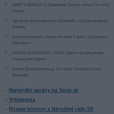
3
SMRŤ V HORÁCH: V Západných Tatrách zomrel 76-ročný
turista
4
Typ dronu, ktorý vybuchol v Bulharsku, využíva ukrajinská
armáda
5
Prešov remizoval v domácom dueli 3. kola s Liptovským
Mikulášom
6
POZOR NA HARÚČAVY: SHMÚ vydalo výstrahy prvého
stupňa pred teplom
7
Kúpele Brusno pripravujú 19. ročník festivalu Jozefa
Bednárika
Najnovšie správy na Teraz.sk
Vyhlásenia
Priame prenosy z Národnej rady SR