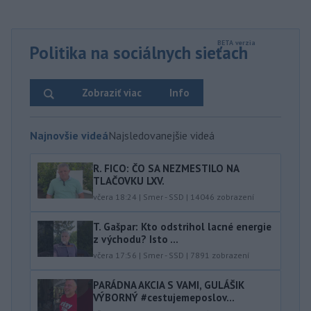
Politika na sociálnych sieťach
Zobraziť viac
Info
Najnovšie videá
Najsledovanejšie videá
R. FICO: ČO SA NEZMESTILO NA
TLAČOVKU LXV.
včera 18:24
|
Smer - SSD
|
14046
zobrazení
T. Gašpar: Kto odstrihol lacné energie
z východu? Isto ...
včera 17:56
|
Smer - SSD
|
7891
zobrazení
PARÁDNA AKCIA S VAMI, GULÁŠIK
VÝBORNÝ #cestujemeposlov...