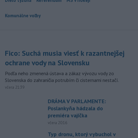
Dielo týždňa
Referendum
MS v hokeji
Komunálne voľby
Fico: Suchá musia viesť k razantnejšej
ochrane vody na Slovensku
Podľa neho zmenená ústava a zákaz vývozu vody zo
Slovenska do zahraničia potrubím či cisternami nestačí.
včera 21:39
DRÁMA V PARLAMENTE:
Poslankyňa hádzala do
premiéra vajíčka
včera 20:16
Typ dronu, ktorý vybuchol v