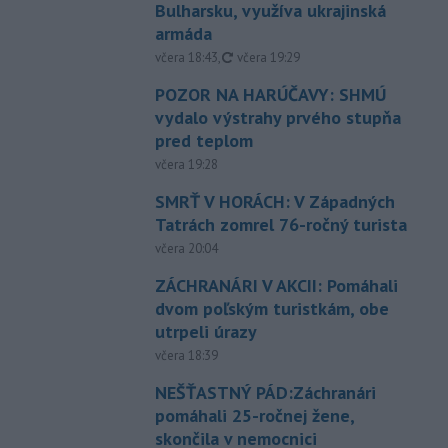
Bulharsku, využíva ukrajinská
armáda
aktualizované
včera 18:43
,
včera 19:29
POZOR NA HARÚČAVY: SHMÚ
vydalo výstrahy prvého stupňa
pred teplom
včera 19:28
SMRŤ V HORÁCH: V Západných
Tatrách zomrel 76-ročný turista
včera 20:04
ZÁCHRANÁRI V AKCII: Pomáhali
dvom poľským turistkám, obe
utrpeli úrazy
včera 18:39
NEŠŤASTNÝ PÁD:Záchranári
pomáhali 25-ročnej žene,
skončila v nemocnici