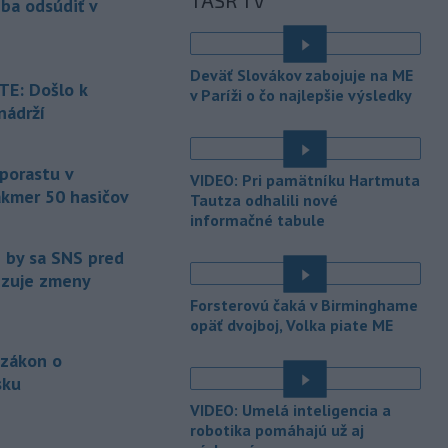
TASR TV
eba odsúdiť v
Maďarsku.
-
Piatkový požiar v
15:21
Deväť Slovákov zabojuje na ME
bratislavskej rafinérii Slovnaft je
E: Došlo k
v Paríži o čo najlepšie výsledky
pod kontrolou.
Príčina jeho vzniku
nádrží
bude predmetom vyšetrovania. Pre
é
TASR to potvrdil hovorca rafinérie
Anton Molnár.
 porastu v
VIDEO: Pri pamätníku Hartmuta
akmer 50 hasičov
-
Ministerstvo kultúry (MK) SR
Tautza odhalili nové
15:17
upraví verziu opatrenia o
informačné tabule
é
podrobnostiach poskytovania dotácií v
e by sa SNS pred
pôsobnosti rezortu.
vizuje zmeny
-
V bratislavskej rafinérii
14:17
Forsterovú čaká v Birminghame
Slovnaft horí uskladnený ropný
opäť dvojboj, Volka piate ME
produkt.
TASR o tom informovala
 zákon o
rafinéria s tým, že obyvateľom nehrozí
sku
nebezpečenstvo.
é
VIDEO: Umelá inteligencia a
-
Jedným zo zdravotných rizík
13:50
robotika pomáhajú už aj
na festivale môže byť vyššia