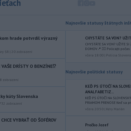
sieťach
augusta
rozhodnúť o novom
generálnom prokurátorovi, ak
parlament schváli skrátenie jeho
šesťmesačnej výpovednej lehoty.
Najnovšie statusy štátnych inšt
-
Silné búrky vo štvrtok
12:00
kom hrade potvrdil výrazný
CHYSTÁTE SA VON? UŽITE
vyvolali v hornatých oblastiach
CHYSTÁTE SA VON? UŽITE SI
západného
Rakúska povodne a
DOMOV📍 👮‍♂️ Policajti počas 
zosuvy pôdy.
úry SR
|
20
zobrazení
včera 18:00
|
Polícia Slovens
-
Slovenský
11:51
IE VAŠE DRÍSTY O BENZÍNE⁉️
hydrometeorologický ústav (SHMÚ)
Najnovšie politické statusy
varuje v piatok
pred búrkami vo
8
zobrazení
viacerých okresoch stredného a
KEĎ PS ÚTOČÍ NA SLOV
východného Slovenska. Vydal preto
ANALFABETIZ...
výstrahu prvého stupňa.
tky kúty Slovenska
KEĎ PS ÚTOČÍ NA SLOVENSK
PRIAMOM PRENOSE Keď sa prog
-
Ministerstvo vnútra (MV) SR
732
zobrazení
11:18
včera 20:50
|
Kéry Marián
požiada Národný bezpečnostný
úrad
(NBÚ) o nezávislé odborné posúdenie
T CHCE VYBRAŤ OD ŠOFÉROV
dodaných radarových zariadení, ktoré
Pročko Jozef
sú v pilotnej prevádzke.