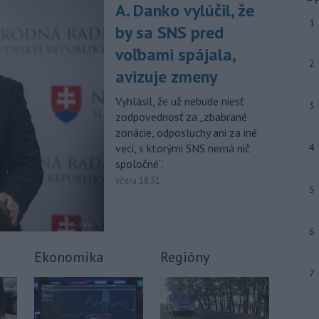
júla 2026 herečka a dlhoročná
A. Danko vylúčil, že
členka
Slovenského komorného
1
by sa SNS pred
divadla (SKD) v Martine Helena
Sudická.
voľbami spájala,
2
avizuje zmeny
-
Národná diaľničná
10:15
spoločnosť (NDS) ukončila výmenu
Vyhlásil, že už nebude niesť
mostného
záveru na ľavej strane
3
zodpovednosť za „zbabrané
mosta Lanfranconi, ktorý je súčasťou
zonácie, odposluchy ani za iné
bratislavskej diaľnice D2.
veci, s ktorými SNS nemá nič
4
Viac >
spoločné“.
včera 18:51
5
6
Ekonomika
Regióny
7