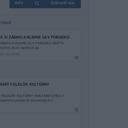
Info
Zobraziť viac
itúcií
 SI ZÁBAVU A HLAVNE SA V PORIADKU...
 ZÁBAVU A HLAVNE SA V PORIADKU VRÁŤTE
nočnej akcie navštívili pa...
kej republiky
ENSKÝ FOLKLÓR: KULTÚRNY
Ý FOLKLÓR: KULTÚRNY ANALFABETIZMUS V
resívci pustia do slovenských t...