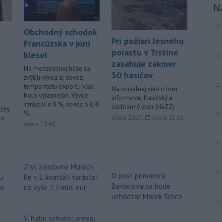
N
22
Obchodný schodok
Pri požiari lesného
Francúzska v júni
porastu v Trstíne
klesol
22
zasahuje takmer
Na medziročnej báze sa
50 hasičov
zvýšili vývoz aj dovoz,
22
tempo rastu exportu však
Na sociálnej sieti o tom
bolo výraznejšie. Vývoz
informoval Hasičský a
vzrástol o 8 %, dovoz o 6,4
záchranný zbor (HaZZ).
užby
%.
21
aktualizované
včera 20:21
,
včera 21:05
ho
včera 19:40
21
Zisk zaisťovne Munich
21
O post primátora
u
Re v 2. kvartáli vzrástol
Bardejova sa bude
za
na vyše 2,2 mld. eur
uchádzať Marek Šimco
21
V. Putin schválil predaj