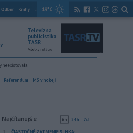
19
°C
 Odber
Knihy
Útulkovo
Magazín
News Now
Archív
TASR
Televízna
publicistika
TASR
ky
Všetky relácie
y neexistovala
Referendum
MS v hokeji
Najčítanejšie
6h
24h
7d
ČIASTOČNÉ ZATMENIE SLNKA:
1