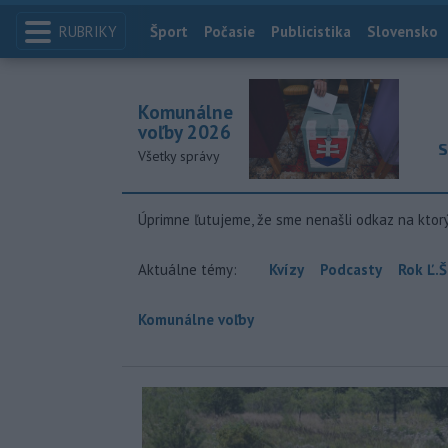
RUBRIKY
Index
Šport
Počasie
Publicistika
Slovensko
Komunálne
voľby 2026
S
Všetky správy
Úprimne ľutujeme, že sme nenašli odkaz na ktor
Aktuálne témy:
Kvízy
Podcasty
Rok Ľ.Š
Komunálne voľby