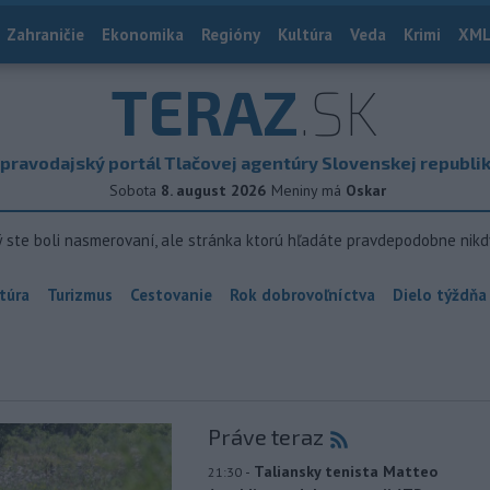
Zahraničie
Ekonomika
Regióny
Kultúra
Veda
Krimi
XML
TERAZ
.SK
pravodajský portál Tlačovej agentúry Slovenskej republi
Sobota
8. august 2026
Meniny má
Oskar
ý ste boli nasmerovaní, ale stránka ktorú hľadáte pravdepodobne nikd
túra
Turizmus
Cestovanie
Rok dobrovoľníctva
Dielo týždňa
Práve teraz
-
Taliansky tenista Matteo
21:30