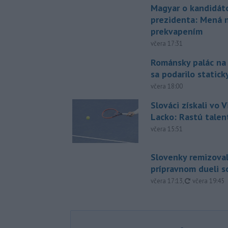
Magyar o kandidát
prezidenta: Mená 
prekvapením
včera 17:31
Románsky palác na
sa podarilo statick
včera 18:00
Slováci získali vo V
Lacko: Rastú talen
včera 15:51
Slovenky remizoval
prípravnom dueli s
aktualizovan
včera 17:13
,
včera 19:45