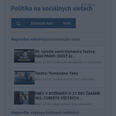
Politika na sociálnych sieťach
Zobraziť viac
Info
Najnovšie videá
Najsledovanejšie videá
40.⁠ ⁠výročie smrti Hartmuta Tautza:
MÁM PRÁVO ODÍSŤ AJ...
dnes 15:03
|
Ústav pamäti národa
|
9
zobrazení
Taraba: Vyvraciame fámy
dnes 14:50
|
Taraba Tomáš
|
367
zobrazení
DNES V ROŽŇAVE‼️ O 17:00‼️ ČAKÁME
VÁS, ZOBERTE VŠETKÝCH...
dnes 14:06
|
Jakab Július
|
606
zobrazení
Najnovšie statusy štátnych inštitúcií