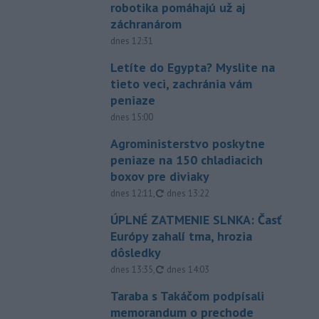
robotika pomáhajú už aj
záchranárom
dnes 12:31
Letíte do Egypta? Myslite na
tieto veci, zachránia vám
peniaze
dnes 15:00
Agroministerstvo poskytne
peniaze na 150 chladiacich
boxov pre diviaky
aktualizované
dnes 12:11
,
dnes 13:22
ÚPLNÉ ZATMENIE SLNKA: Časť
Európy zahalí tma, hrozia
dôsledky
aktualizované
dnes 13:35
,
dnes 14:03
Taraba s Takáčom podpísali
memorandum o prechode