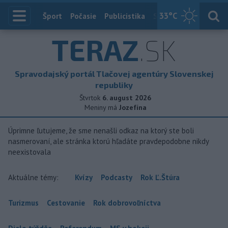
33
°C
Index
Šport
Počasie
Publicistika
Slovensko
Zahranič
TERAZ
.SK
Spravodajský portál Tlačovej agentúry Slovenskej
republiky
Štvrtok
6. august 2026
Meniny má
Jozefína
Úprimne ľutujeme, že sme nenašli odkaz na ktorý ste boli
nasmerovaní, ale stránka ktorú hľadáte pravdepodobne nikdy
neexistovala
Aktuálne témy:
Kvízy
Podcasty
Rok Ľ.Štúra
Turizmus
Cestovanie
Rok dobrovoľníctva