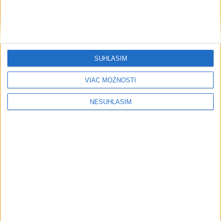
SÚHLASÍM
VIAC MOŽNOSTÍ
....
NESÚHLASÍM