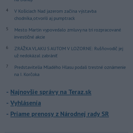
4
V Košiciach Nad jazerom začína výstavba
chodníka,otvorili aj pumptrack
5
Mesto Martin vypovedalo zmluvy na tri rozpracované
investičné akcie
6
ZRÁŽKA VLAKU S AUTOM V LOZORNE: Rušňovodič jej
už nedokázal zabrániť
7
Predstavitelia Mladého Hlasu podali trestné oznámenie
na I. Korčoka
Najnovšie správy na Teraz.sk
Vyhlásenia
Priame prenosy z Národnej rady SR