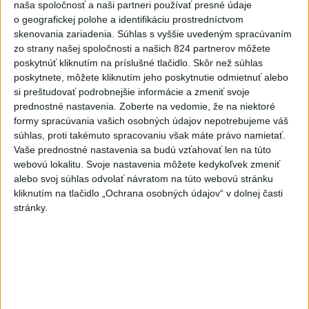
vysvetlenie nákupu kamerových
naša spoločnosť a naši partneri používať presné údaje
systémov
o geografickej polohe a identifikáciu prostredníctvom
skenovania zariadenia. Súhlas s vyššie uvedeným spracúvaním
dnes 17:40
zo strany našej spoločnosti a našich 824 partnerov môžete
poskytnúť kliknutím na príslušné tlačidlo. Skôr než súhlas
Rezort vnútra reaguje na kritiku pri modernizácii dopravných
poskytnete, môžete kliknutím jeho poskytnutie odmietnuť alebo
kamier
si preštudovať podrobnejšie informácie a zmeniť svoje
prednostné nastavenia.
Zoberte na vedomie, že na niektoré
SKSaPA žiada kompenzáciu pre sestry v ADOS pre sťažené
formy spracúvania vašich osobných údajov nepotrebujeme váš
podmienky
súhlas, proti takémuto spracovaniu však máte právo namietať.
Vaše prednostné nastavenia sa budú vzťahovať len na túto
Výstava vo Varšave približuje slovenské ornamenty očami
webovú lokalitu. Svoje nastavenia môžete kedykoľvek zmeniť
detí z Poľska
alebo svoj súhlas odvolať návratom na túto webovú stránku
kliknutím na tlačidlo „Ochrana osobných údajov“ v dolnej časti
Zahraničie
stránky.
Sýria je prvýkrát od vypuknutia vojny
sebestačná vo výrobe pšenice
dnes 17:34
Výbor Senátu USA označil Fauciho za osobu pohŕdajúcu