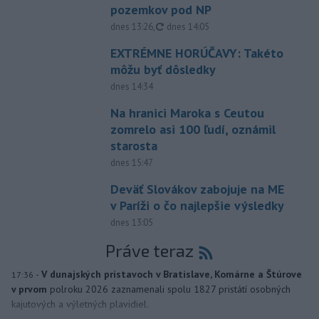
pozemkov pod NP
aktualizované
dnes 13:26
,
dnes 14:05
EXTRÉMNE HORÚČAVY: Takéto
môžu byť dôsledky
dnes 14:34
Na hranici Maroka s Ceutou
zomrelo asi 100 ľudí, oznámil
starosta
dnes 15:47
Deväť Slovákov zabojuje na ME
v Paríži o čo najlepšie výsledky
dnes 13:05
Práve teraz
-
V dunajských prístavoch v Bratislave, Komárne a Štúrove
17:36
v prvom
polroku 2026 zaznamenali spolu 1827 pristátí osobných
kajutových a výletných plavidiel.