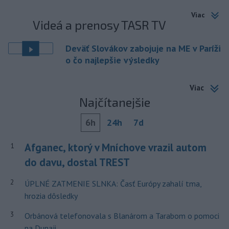
Viac
Videá a prenosy TASR TV
Deväť Slovákov zabojuje na ME v Paríži
o čo najlepšie výsledky
Viac
Najčítanejšie
6h
24h
7d
Afganec, ktorý v Mníchove vrazil autom
1
do davu, dostal TREST
2
ÚPLNÉ ZATMENIE SLNKA: Časť Európy zahalí tma,
hrozia dôsledky
3
Orbánová telefonovala s Blanárom a Tarabom o pomoci
na Dunaji