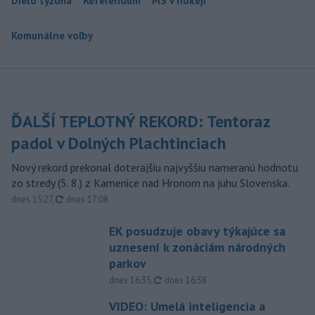
Dielo týždňa
Referendum
MS v hokeji
Komunálne voľby
ĎALŠÍ TEPLOTNÝ REKORD: Tentoraz
padol v Dolných Plachtinciach
Nový rekord prekonal doterajšiu najvyššiu nameranú hodnotu
zo stredy (5. 8.) z Kamenice nad Hronom na juhu Slovenska.
aktualizované
dnes 15:27
,
dnes 17:08
EK posudzuje obavy týkajúce sa
uznesení k zonáciám národných
parkov
aktualizované
dnes 16:35
,
dnes 16:38
VIDEO: Umelá inteligencia a