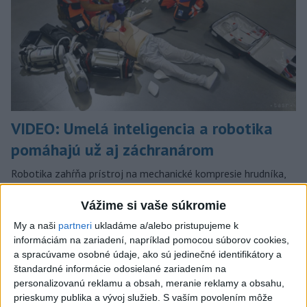
VIDEO: Umelá inteligencia a robotika
pomáhajú už aj záchranárom
Robotika zahŕňa prístroj na mechanické kompresie hrudníka,
hydraulické nosidlá, ktoré pomáhajú záchranárom
odtransportovať pacienta a premiestniť ho na miesto, kam
Vážime si vaše súkromie
potrebujú, a ďalšie pomôcky.
My a naši
partneri
ukladáme a/alebo pristupujeme k
dnes 12:31
informáciám na zariadení, napríklad pomocou súborov cookies,
a spracúvame osobné údaje, ako sú jedinečné identifikátory a
Slovensko
štandardné informácie odosielané zariadením na
personalizovanú reklamu a obsah, meranie reklamy a obsahu,
KDH žiada ministra vnútra o
prieskumy publika a vývoj služieb.
S vaším povolením môže