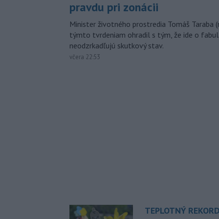
pravdu pri zonácii
Minister životného prostredia Tomáš Taraba (
týmto tvrdeniam ohradil s tým, že ide o fabul
neodzrkadľujú skutkový stav.
včera 22:53
TEPLOTNÝ REKORD