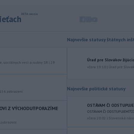
spoločnosť Fly Baghdad, ktorú
predtým zaradili na sankčný zoznam
pre jej údajné väzby na iránske
sieťach
Revolučné gardy (IRGC).
-
Vo štvrtok (6. 8.) má byť na
18:06
území Slovenska opäť horúco.
Pre
Najnovšie statusy štátnych inšt
okresy na západnom a južnom
Slovensku a niektoré okresy v strede
a na východe krajiny vydal Slovenský
Úrad pre Slovákov žijúci
hydrometeorologický ústav (SHMÚ)
e, sociálnych vecí a rodiny SR
|
29
včera 19:10
|
Úrad pre Slovák
výstrahy tretieho stupňa pred
vysokými teplotami.
-
Izraelská armáda v stredu
17:58
Najnovšie politické statusy
vykonala raziu v palestínskom
154
zobrazení
utečeneckom
tábore Kalandijá
neďaleko Jeruzalema, kde narastá
OSTÁVAM ČI ODSTUPUJEM⁉️
COVI Z VÝCHODU‼️PORAZÍME
napätie, pretože jeho obyvatelia sa
OSTÁVAM ČI ODSTUPUJEM⁉️🤷🏻‍
obávajú vysťahovania.
včera 20:02
|
Slovenská náro
zobrazení
-
Na severnom výbežku
17:32