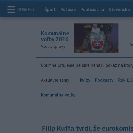
RUBRIKY
Index
Šport
Počasie
Publicistika
Slovensko
Komunálne
voľby 2026
S
Všetky správy
Úprimne ľutujeme, že sme nenašli odkaz na ktor
Aktuálne témy:
Kvízy
Podcasty
Rok Ľ.Š
Komunálne voľby
Filip Kuffa tvrdí, že eurokomi