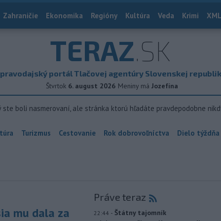
Zahraničie
Ekonomika
Regióny
Kultúra
Veda
Krimi
XML
TERAZ
.SK
pravodajský portál Tlačovej agentúry Slovenskej republi
Štvrtok
6. august 2026
Meniny má
Jozefína
ý ste boli nasmerovaní, ale stránka ktorú hľadáte pravdepodobne nikd
túra
Turizmus
Cestovanie
Rok dobrovoľníctva
Dielo týždňa
Práve teraz
sia mu dala za
-
Štátny tajomník
22:44