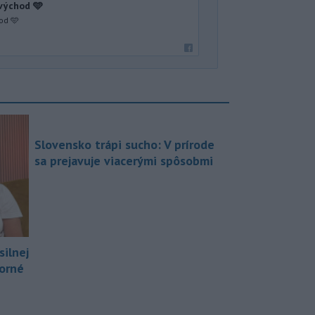
 východ 🩵
od 🩵
Slovensko trápi sucho: V prírode
sa prejavuje viacerými spôsobmi
silnej
borné