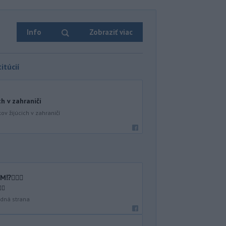
Info
Zobraziť viac
itúcií
ch v zahraničí
ov žijúcich v zahraničí
🤷🏻‍♂️
♂️
dná strana