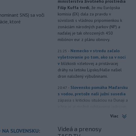
ministerstva životného prostredia
Filip Kuffa tvrdí,
že mu Európska
komisia (EK) dala za pravdu v
nominant SNS) sa voči
súvislosti s vládnou pripomienkou k
ácie, ktoré
zonáciám národných parkov (NP) a
naďalej je tak ohrozených 450
miliónov eur z plánu obnovy.
-
Nemecko v stredu začalo
21:25
vyšetrovanie po tom, ako sa v noci
v
blízkosti vzletovej a pristávacej
dráhy na letisku Lipsko/Halle našiel
dron naložený výbušninami.
-
Slovensko pomáha Maďarsku
20:47
s vodou, pretože naši južní susedia
zápasia s kritickou situáciou na Dunaji a
v hre je aj možné odstavenie jadrovej
elektrárne.
Viac
-
Litovská pohraničná stráž
20:17
Videá a prenosy
 NA SLOVENSKU:
objavila ďalší podzemný tunel,