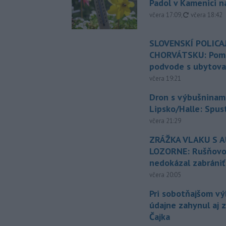
Padol v Kamenici 
aktualizovan
včera 17:09
,
včera 18:42
SLOVENSKÍ POLICAJ
CHORVÁTSKU: Pomáh
podvode s ubytov
včera 19:21
Dron s výbušninami
Lipsko/Halle: Spus
včera 21:29
ZRÁŽKA VLAKU S 
LOZORNE: Rušňovod
nedokázal zabrániť
včera 20:05
Pri sobotňajšom v
údajne zahynul aj 
Čajka