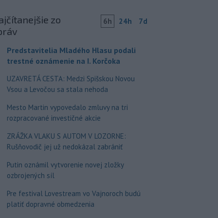
jčítanejšie zo
6h
24h
7d
práv
Predstavitelia Mladého Hlasu podali
trestné oznámenie na I. Korčoka
UZAVRETÁ CESTA: Medzi Spišskou Novou
Vsou a Levočou sa stala nehoda
Mesto Martin vypovedalo zmluvy na tri
rozpracované investičné akcie
ZRÁŽKA VLAKU S AUTOM V LOZORNE:
Rušňovodič jej už nedokázal zabrániť
Putin oznámil vytvorenie novej zložky
ozbrojených síl
Pre festival Lovestream vo Vajnoroch budú
platiť dopravné obmedzenia