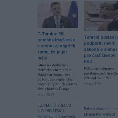
T. Taraba: SR
Tureckí poslanci
pomáha Maďarsku
podporili návrh
s vodou aj napriek
zákona o amnest
tomu, že je jej
pre časť členov
málo
PKK
Situácia s dodávkami
PKK vedie ozbrojené
elektrickej energie sa v
povstanie proti tureck
Maďarsku skomplikovala
štátu od roku 1984.
po tom, ako v uplynulých
včera 21:59
dňoch až týždňoch výrazne
klesla hladina Dunaja.
včera 20:49
SLOVENSKÍ POLICAJTI
Poľská vláda nemus
V CHORVÁTSKU:
strane PiS vyplatiť
Pomáhali i pri podvode