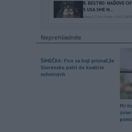
R. BESTRO: NAĎOVE C
S USA SME N...
včera 17:34
|
Smer - SSD
|
349
Neprehliadnite
ŠIMEČKA: Fico sa bojí priznať,že
Slovensko patrí do koalície
ochotných
Pri h
zvier
pomo