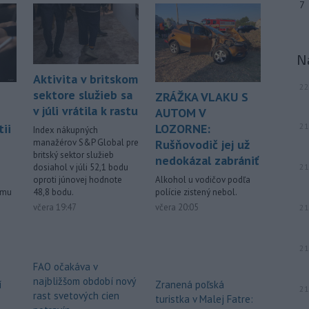
muž.
7
-
Starosta španielskeho
16:01
mesta Ceuta Juan Jesús Vivas v
stredu
požiadal vládu v Madride o
N
pomoc v súvislosti so stovkami detí,
Aktivita v britskom
ktoré zostali v tejto exkláve po
22
sektore služieb sa
ZRÁŽKA VLAKU S
minulotýždňovej migračnej vlne.
v júli vrátila k rastu
AUTOM V
-
Teploty v stredu opäť
15:24
21
ii
LOZORNE:
Index nákupných
prekročili 40 stupňov Celzia na
manažérov S&P Global pre
Rušňovodič jej už
viacerých
miestach Slovenska.
britský sektor služieb
nedokázal zabrániť
dosiahol v júli 52,1 bodu
21
oproti júnovej hodnote
Alkohol u vodičov podľa
Viac >
48,8 bodu.
ému
polície zistený nebol.
včera 19:47
včera 20:05
21
21
FAO očakáva v
najbližšom období nový
í
Zranená poľská
21
rast svetových cien
turistka v Malej Fatre: