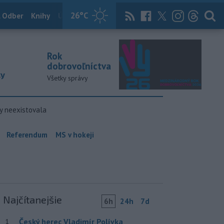
26
°C
 Odber
Knihy
Útulkovo
Magazín
News Now
Archív
TASR
Rok
dobrovoľníctva
ky
Všetky správy
y neexistovala
Referendum
MS v hokeji
Najčítanejšie
6h
24h
7d
Český herec Vladimír Polívka
1