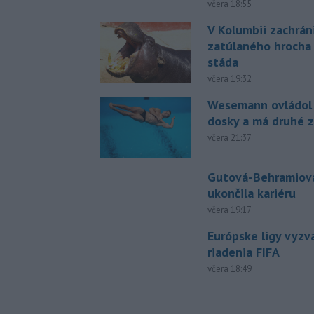
včera 18:55
V Kolumbii zachrán
zatúlaného hrocha
stáda
včera 19:32
Wesemann ovládol 
dosky a má druhé z
včera 21:37
Gutová-Behramiová
ukončila kariéru
včera 19:17
Európske ligy vyzv
riadenia FIFA
včera 18:49