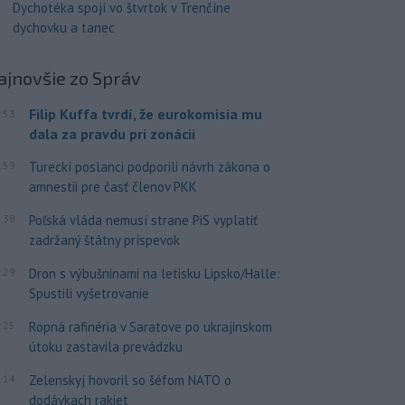
Dychotéka spojí vo štvrtok v Trenčíne
dychovku a tanec
ajnovšie
zo Správ
Filip Kuffa tvrdí, že eurokomisia mu
:53
dala za pravdu pri zonácii
:59
Tureckí poslanci podporili návrh zákona o
amnestii pre časť členov PKK
:38
Poľská vláda nemusí strane PiS vyplatiť
zadržaný štátny príspevok
:29
Dron s výbušninami na letisku Lipsko/Halle:
Spustili vyšetrovanie
:25
Ropná rafinéria v Saratove po ukrajinskom
útoku zastavila prevádzku
:14
Zelenskyj hovoril so šéfom NATO o
dodávkach rakiet