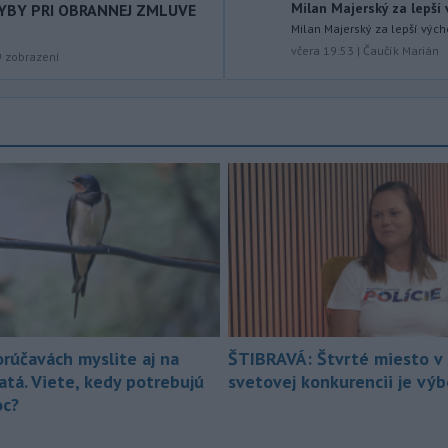
ostrova Szigetcsúcs na Dunaji v
Milan Majerský za lepší
HYBY PRI OBRANNEJ ZMLUVE
maďarskej obci
Kisoroszi našli v
Milan Majerský za lepší vých
koryte rieky bombu s hmotnosťou
včera 19:53
|
Čaučík Marián
9
zobrazení
približne 500 kilogramov. Samospráva
to v stredu uviedla na svojej webovej
stránke, pričom neskôr napísala, že
pyrotechnici ju úspešne odstránili.
-
Pri izraelskom útoku na juhu
17:19
Libanonu zahynul v stredu jeden
človek a
ďalších 11 utrpelo zranenia.
Izraelská armáda zároveň oznámila,
že v danej oblasti začala novú vlnu
leteckých útokov. Stalo sa tak v reakcii
na údajné porušenie prímeria zo
strany hnutia Hizballáh.
-
Meteorológovia zo
17:08
orúčavách myslite aj na
ŠTIBRAVÁ: Štvrté miesto v 
Slovenského
atá. Viete, kedy potrebujú
svetovej konkurencii je vý
hydrometeorologického ústavu
c?
(SHMÚ) v stredu zaznamenali nový
absolútny rekord teploty vzduchu. V