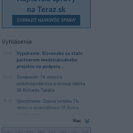
na Teraz.sk
ZOBRAZIŤ NAJNOVŠIE SPRÁVY
Vyhlásenia
Vyjadrenie: Slovensko sa stalo
10:43
partnerom medzinárodného
projektu na podporu...
10:36
Oznámenie: TK ministra
pôdohospodárstva a rozvoja vidieka
SR Richarda Takáča
09:49
Upozornenie: Zmena termínu TK
ministra spravodlivosti SR Borisa
Suska - dnes
Viac