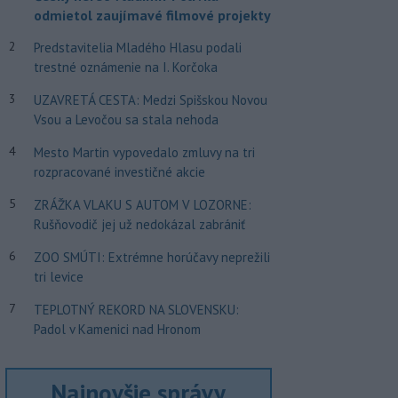
odmietol zaujímavé filmové projekty
2
Predstavitelia Mladého Hlasu podali
trestné oznámenie na I. Korčoka
3
UZAVRETÁ CESTA: Medzi Spišskou Novou
Vsou a Levočou sa stala nehoda
4
Mesto Martin vypovedalo zmluvy na tri
rozpracované investičné akcie
5
ZRÁŽKA VLAKU S AUTOM V LOZORNE:
Rušňovodič jej už nedokázal zabrániť
6
ZOO SMÚTI: Extrémne horúčavy neprežili
tri levice
7
TEPLOTNÝ REKORD NA SLOVENSKU:
Padol v Kamenici nad Hronom
Najnovšie správy