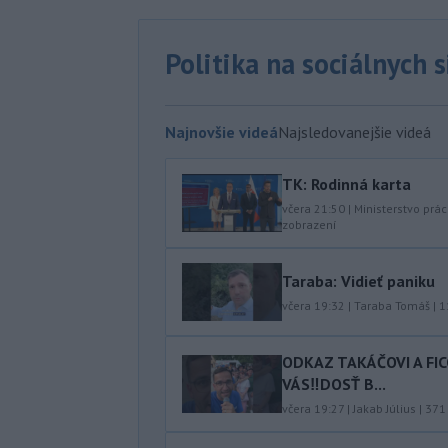
Politika na sociálnych 
Najnovšie videá
Najsledovanejšie videá
TK: Rodinná karta
včera 21:50
|
Ministerstvo prác
zobrazení
Taraba: Vidieť paniku
včera 19:32
|
Taraba Tomáš
|
1
ODKAZ TAKÁČOVI A FI
VÁS‼️DOSŤ B...
včera 19:27
|
Jakab Július
|
371