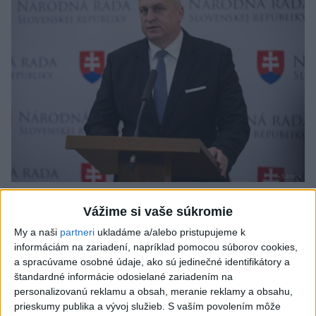
A. Danko vylúčil, že by sa SNS pred
Vážime si vaše súkromie
voľbami spájala, avizuje zmeny
My a naši
partneri
ukladáme a/alebo pristupujeme k
Vyhlásil, že už nebude niesť zodpovednosť za „zbabrané
informáciám na zariadení, napríklad pomocou súborov cookies,
zonácie, odposluchy ani za iné veci, s ktorými SNS nemá nič
a spracúvame osobné údaje, ako sú jedinečné identifikátory a
spoločné“.
štandardné informácie odosielané zariadením na
personalizovanú reklamu a obsah, meranie reklamy a obsahu,
včera 18:51
prieskumy publika a vývoj služieb.
S vaším povolením môže