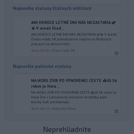
Najnovšie statusy štátnych inštitúcií
ANI HORÚCE LETNÉ DNI NÁS NEZASTAVIA 🌿
☀️ V areáli Úrad...
ANI HORÚCE LETNÉ DNI NÁS NEZASTAVIA 🌿☀️ V areáli
Úradu vlády SR pokračujeme naplno vo finálnych
prácach na obnove hist...
dnes 06:01
|
Úrad vlády SR
Najnovšie politické statusy
NA HORU ZVIR PO VYNOVENEJ CESTE ⛪️Už 36
rokov je Hora ...
NA HORU ZVIR PO VYNOVENEJ CESTE ⛪️Už 36 rokov je
Hora Zvir v Litmanovej miestom modlitby, kam
tisícky ľudí prichádzajú ...
dnes 06:22
|
Majerský Milan
Neprehliadnite