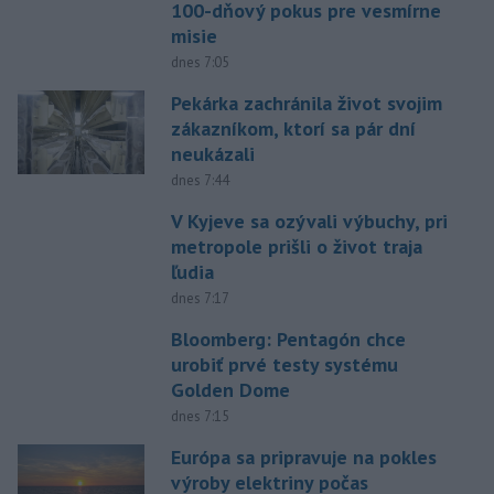
100-dňový pokus pre vesmírne
misie
dnes 7:05
Pekárka zachránila život svojim
zákazníkom, ktorí sa pár dní
neukázali
dnes 7:44
V Kyjeve sa ozývali výbuchy, pri
metropole prišli o život traja
ľudia
dnes 7:17
Bloomberg: Pentagón chce
urobiť prvé testy systému
Golden Dome
dnes 7:15
Európa sa pripravuje na pokles
výroby elektriny počas