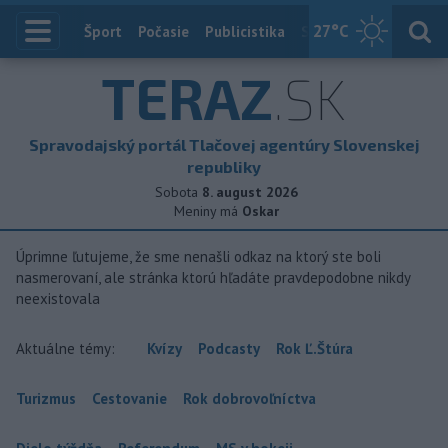
27
°C
Index
Šport
Počasie
Publicistika
Slovensko
Zahranič
TERAZ
.SK
Spravodajský portál Tlačovej agentúry Slovenskej
republiky
Sobota
8. august 2026
Meniny má
Oskar
Úprimne ľutujeme, že sme nenašli odkaz na ktorý ste boli
nasmerovaní, ale stránka ktorú hľadáte pravdepodobne nikdy
neexistovala
Aktuálne témy:
Kvízy
Podcasty
Rok Ľ.Štúra
Turizmus
Cestovanie
Rok dobrovoľníctva