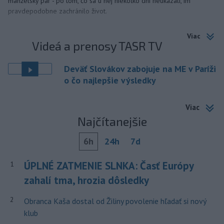
manželský pár - po tom, čo sa u nej niekoľko dní neukázali, im
pravdepodobne zachránilo život.
Viac
Videá a prenosy TASR TV
Deväť Slovákov zabojuje na ME v Paríži
o čo najlepšie výsledky
Viac
Najčítanejšie
6h
24h
7d
ÚPLNÉ ZATMENIE SLNKA: Časť Európy
1
zahalí tma, hrozia dôsledky
2
Obranca Kaša dostal od Žiliny povolenie hľadať si nový
klub