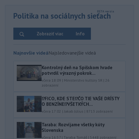
Politika na sociálnych sieťach
Zobraziť viac
Info
Najnovšie videá
Najsledovanejšie videá
Kontrolný deň na Spišskom hrade
potvrdil výrazný pokrok...
včera 18:09
|
Ministerstvo kultúry SR
|
26
zobrazení
⁉️FICO, KDE STE⁉️ČO TIE VAŠE DRÍSTY
O BENZÍNE⁉️VŠETKÝCH...
včera 17:02
|
Jakab Július
|
8713
zobrazení
Taraba: Rozvíjame všetky kúty
Slovenska
včera 16:57
|
Taraba Tomáš
|
5448
zobrazení