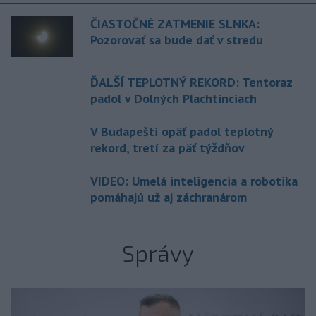
ČIASTOČNÉ ZATMENIE SLNKA:
Pozorovať sa bude dať v stredu
ĎALŠÍ TEPLOTNÝ REKORD: Tentoraz
padol v Dolných Plachtinciach
V Budapešti opäť padol teplotný
rekord, tretí za päť týždňov
VIDEO: Umelá inteligencia a robotika
pomáhajú už aj záchranárom
Správy