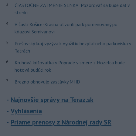
3
ČIASTOČNÉ ZATMENIE SLNKA: Pozorovať sa bude dať v
stredu
4
V časti Košice-Krásna otvorili park pomenovaný po
kňazovi Semivanovi
5
Prešovský kraj vyzýva k využitiu bezplatného parkoviska v
Tatrách
6
Kruhová križovatka v Poprade v smere z Hozelca bude
hotová budúci rok
7
Brezno obnovuje zastávky MHD
Najnovšie správy na Teraz.sk
Vyhlásenia
Priame prenosy z Národnej rady SR