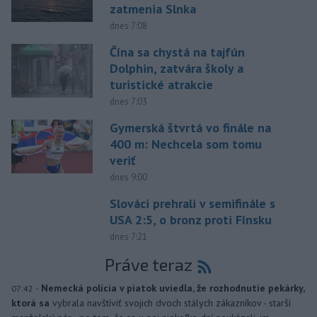
zatmenia Slnka
dnes 7:08
Čína sa chystá na tajfún
Dolphin, zatvára školy a
turistické atrakcie
dnes 7:03
Gymerská štvrtá vo finále na
400 m: Nechcela som tomu
veriť
dnes 9:00
Slováci prehrali v semifinále s
USA 2:5, o bronz proti Fínsku
dnes 7:21
Práve teraz
-
Nemecká polícia v piatok uviedla, že rozhodnutie pekárky,
07:42
ktorá sa
vybrala navštíviť svojich dvoch stálych zákazníkov - starší