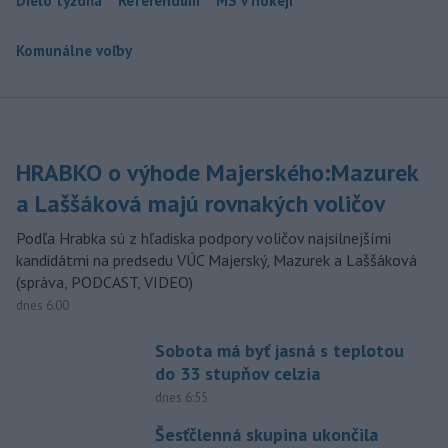
Dielo týždňa
Referendum
MS v hokeji
Komunálne voľby
HRABKO o výhode Majerského:Mazurek
a Laššáková majú rovnakých voličov
Podľa Hrabka sú z hľadiska podpory voličov najsilnejšími
kandidátmi na predsedu VÚC Majerský, Mazurek a Laššáková
(správa, PODCAST, VIDEO)
dnes 6:00
Sobota má byť jasná s teplotou
do 33 stupňov celzia
dnes 6:55
Šesťčlenná skupina ukončila