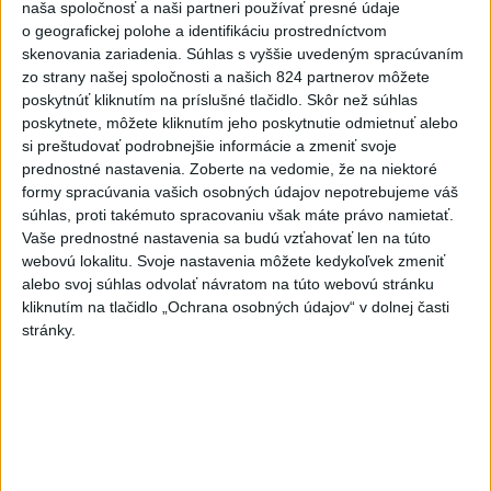
naša spoločnosť a naši partneri používať presné údaje
Slovensko
o geografickej polohe a identifikáciu prostredníctvom
skenovania zariadenia. Súhlas s vyššie uvedeným spracúvaním
Pamiatkári: Projekty obnovy sa môžu
zo strany našej spoločnosti a našich 824 partnerov môžete
uchádzať o ocenenie Europa Nostra
poskytnúť kliknutím na príslušné tlačidlo. Skôr než súhlas
dnes 8:50
poskytnete, môžete kliknutím jeho poskytnutie odmietnuť alebo
si preštudovať podrobnejšie informácie a zmeniť svoje
prednostné nastavenia.
Zoberte na vedomie, že na niektoré
KDH od polície očakáva rýchle vyšetrenie útoku na
formy spracúvania vašich osobných údajov nepotrebujeme váš
cudzincov v Nitre
súhlas, proti takémuto spracovaniu však máte právo namietať.
Vaše prednostné nastavenia sa budú vzťahovať len na túto
Rezort školstva pomôže samosprávam s určovaním
webovú lokalitu. Svoje nastavenia môžete kedykoľvek zmeniť
školských obvodov
alebo svoj súhlas odvolať návratom na túto webovú stránku
kliknutím na tlačidlo „Ochrana osobných údajov“ v dolnej časti
O jedného prevádzača menej: Prispela k tomu aj slovenská
stránky.
polícia
Zahraničie
Pekárka zachránila život svojim
zákazníkom, ktorí sa pár dní