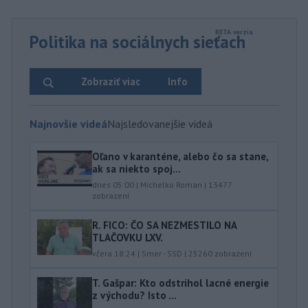
Politika na sociálnych sieťach
Zobraziť viac
Info
Najnovšie videá
Najsledovanejšie videá
Oľano v karanténe, alebo čo sa stane,
ak sa niekto spoj...
dnes 05:00
|
Michelko Roman
|
13477
zobrazení
R. FICO: ČO SA NEZMESTILO NA
TLAČOVKU LXV.
včera 18:24
|
Smer - SSD
|
25260
zobrazení
T. Gašpar: Kto odstrihol lacné energie
z východu? Isto ...