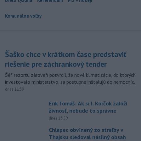
Dielo týždňa
Referendum
MS v hokeji
Komunálne voľby
Šaško chce v krátkom čase predstaviť
riešenie pre záchrankový tender
Šéf rezortu zároveň potvrdil, že nové klimatizácie, do ktorých
investovalo ministerstvo, sa postupne inštalujú do nemocníc.
dnes 11:58
Erik Tomáš: Ak si I. Korčok založí
živnosť, nebude to správne
dnes 13:59
Chlapec obvinený zo streľby v
Thajsku sledoval násilný obsah