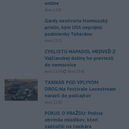
online
dnes 12:01
Gardy neotvoria Hormuzský
prieliv, kým USA neprijmú
podmienky Teheránu
dnes 12:25
CYKLISTU NAPADOL MEDVEĎ:Z
Valčianskej doliny ho previezli
do nemocnice
aktualizované
dnes 12:59
,
dnes 13:41
TAXIKÁR POD VPLYVOM
DROG:Na festivale Lovestream
narazil do policajtov
dnes 12:30
POKUS O VRAŽDU: Polícia
obvinila mladíkov, ktorí
zaútočili na taxikára