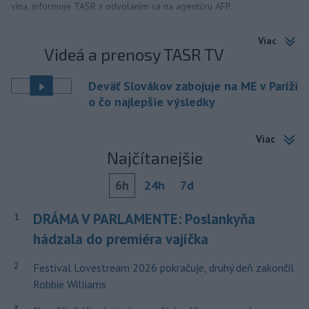
vína, informuje TASR s odvolaním sa na agentúru AFP.
Viac
Videá a prenosy TASR TV
Deväť Slovákov zabojuje na ME v Paríži
o čo najlepšie výsledky
Viac
Najčítanejšie
6h
24h
7d
DRÁMA V PARLAMENTE: Poslankyňa
1
hádzala do premiéra vajíčka
2
Festival Lovestream 2026 pokračuje, druhý deň zakončil
Robbie Williams