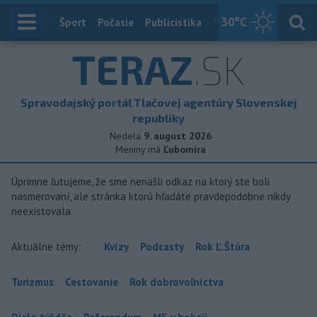
30
°C
Index
Šport
Počasie
Publicistika
Slovensko
Zahranič
TERAZ
.SK
Spravodajský portál Tlačovej agentúry Slovenskej
republiky
Nedela
9. august 2026
Meniny má
Ľubomíra
Úprimne ľutujeme, že sme nenašli odkaz na ktorý ste boli
nasmerovaní, ale stránka ktorú hľadáte pravdepodobne nikdy
neexistovala
Aktuálne témy:
Kvízy
Podcasty
Rok Ľ.Štúra
Turizmus
Cestovanie
Rok dobrovoľníctva