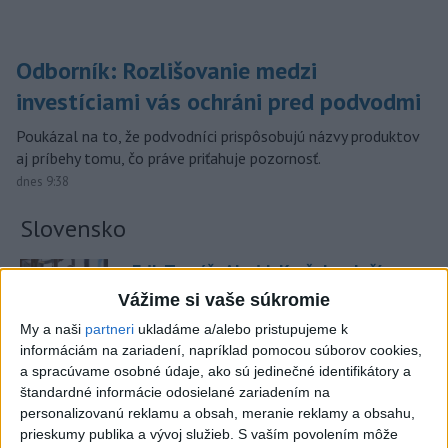
Odborník: Rozlišovanie medzi
investíciami vás ochráni pred podvodmi
Poukázal na to, že podvodníci prispôsobujú názvy produktov
aj príbehy tomu, čo práve priťahuje pozornosť.
dnes 9:38
Slovensko
Erik Tomáš: Ak si I. Korčok založí
živnosť, nebude to správne
Vážime si vaše súkromie
dnes 13:59
My a naši
partneri
ukladáme a/alebo pristupujeme k
informáciám na zariadení, napríklad pomocou súborov cookies,
a spracúvame osobné údaje, ako sú jedinečné identifikátory a
Aktuálne je dočasne zatvorených 63 pôšt, všetky majú
štandardné informácie odosielané zariadením na
otvoriť do 30.9.
personalizovanú reklamu a obsah, meranie reklamy a obsahu,
prieskumy publika a vývoj služieb.
S vaším povolením môže
Šaško chce v krátkom čase predstaviť riešenie pre