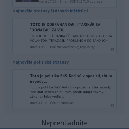
včera 17:56
|
Smer - SSD
|
15719
zobrazení
Najnovšie statusy štátnych inštitúcií
TOTO JE DOBRÁ HANBA!🤦‍♂️ TAXIKÁR SA
“ODVIAZAL” ZA VOL...
TOTO JE DOBRÁ HANBA!🤦‍♂️ TAXIKÁR SA “ODVIAZAL” ZA
VOLANTOM, TERAZ ČELÍ PROBLÉMOM SO ZÁKONOM
dnes 10:29
|
Polícia Slovenskej republiky
Najnovšie politické statusy
Toto je politika SaS. Keď sú v opozícii, chŕlia
nápady ...
Toto je politika SaS. Keď sú v opozícii, chŕlia nápady
"pre ľudí" jeden za druhým, predkladajú návrhy
zákonov lebo vedia...
dnes 11:04
|
Čellár Miroslav
Neprehliadnite