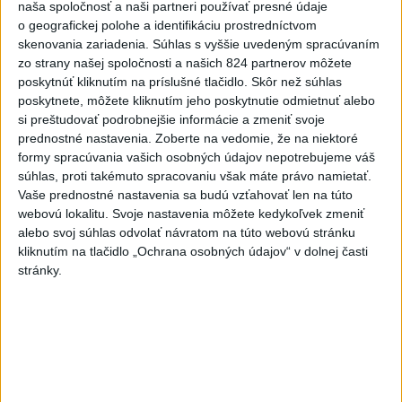
naša spoločnosť a naši partneri používať presné údaje
záchrankový tender
o geografickej polohe a identifikáciu prostredníctvom
skenovania zariadenia. Súhlas s vyššie uvedeným spracúvaním
Kandidovať môžu aj nezávislí, potrebujú vyzbierať podpisy od
zo strany našej spoločnosti a našich 824 partnerov môžete
občanov
poskytnúť kliknutím na príslušné tlačidlo. Skôr než súhlas
poskytnete, môžete kliknutím jeho poskytnutie odmietnuť alebo
Zahraničie
si preštudovať podrobnejšie informácie a zmeniť svoje
prednostné nastavenia.
Zoberte na vedomie, že na niektoré
Netanjahu: Izrael odmietol plán Rady
formy spracúvania vašich osobných údajov nepotrebujeme váš
mieru pre Pásmo Gazy
súhlas, proti takémuto spracovaniu však máte právo namietať.
dnes 13:55
Vaše prednostné nastavenia sa budú vzťahovať len na túto
webovú lokalitu. Svoje nastavenia môžete kedykoľvek zmeniť
alebo svoj súhlas odvolať návratom na túto webovú stránku
Tedros: Útok na Ukrajine zničil humanitárny sklad WHO
kliknutím na tlačidlo „Ochrana osobných údajov“ v dolnej časti
stránky.
Húsíovia sa prihlásili k útoku na ropnú rafinériu v Saudskej
Arábii
Ukrajina plánuje nakúpiť staršie rakety ATACMS z Turecka