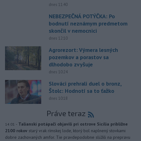
dnes 11:40
NEBEZPEČNÁ POTÝČKA: Po
bodnutí neznámym predmetom
skončil v nemocnici
dnes 12:10
Agrorezort: Výmera lesných
pozemkov a porastov sa
dlhodobo zvyšuje
dnes 10:24
Slováci prehrali duel o bronz,
Štolc: Hodnotí sa to ťažko
dnes 10:18
Práve teraz
-
Talianski potápači objavili pri ostrove Sicília približne
14:01
2100 rokov
starý vrak rímskej lode, ktorý bol naplnený stovkami
dobre zachovaných amfor. Tie pravdepodobne slúžili na prepravu