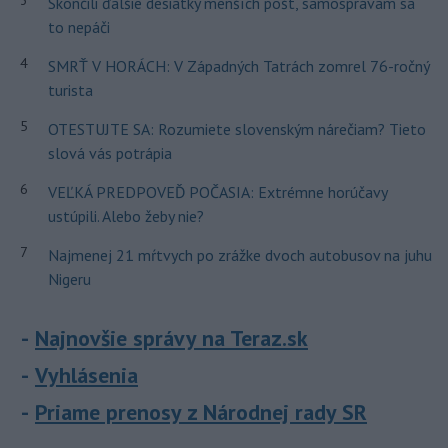
3
Skončili ďalšie desiatky menších pôšt, samosprávam sa
to nepáči
4
SMRŤ V HORÁCH: V Západných Tatrách zomrel 76-ročný
turista
5
OTESTUJTE SA: Rozumiete slovenským nárečiam? Tieto
slová vás potrápia
6
VEĽKÁ PREDPOVEĎ POČASIA: Extrémne horúčavy
ustúpili. Alebo žeby nie?
7
Najmenej 21 mŕtvych po zrážke dvoch autobusov na juhu
Nigeru
Najnovšie správy na Teraz.sk
Vyhlásenia
Priame prenosy z Národnej rady SR