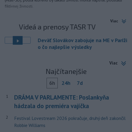
(Hlas-SD), podľa ktorého by takáto živnosť mohla napĺňať podstatu
fiktívnej živnosti.
Viac
Videá a prenosy TASR TV
Deväť Slovákov zabojuje na ME v Paríži
o čo najlepšie výsledky
Viac
Najčítanejšie
6h
24h
7d
DRÁMA V PARLAMENTE: Poslankyňa
1
hádzala do premiéra vajíčka
2
Festival Lovestream 2026 pokračuje, druhý deň zakončil
Robbie Williams