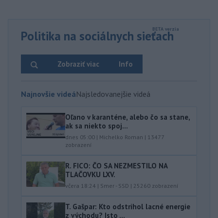
Politika na sociálnych sieťach
Zobraziť viac
Info
Najnovšie videá
Najsledovanejšie videá
Oľano v karanténe, alebo čo sa stane,
ak sa niekto spoj...
dnes 05:00
|
Michelko Roman
|
13477
zobrazení
R. FICO: ČO SA NEZMESTILO NA
TLAČOVKU LXV.
včera 18:24
|
Smer - SSD
|
25260
zobrazení
T. Gašpar: Kto odstrihol lacné energie
z východu? Isto ...