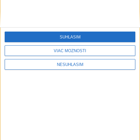
SÚHLASÍM
VIAC MOŽNOSTÍ
NESÚHLASÍM
....