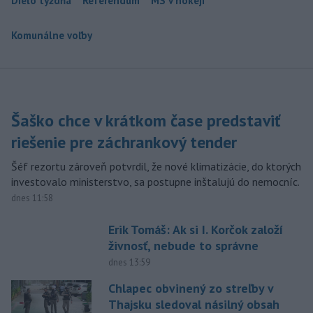
Dielo týždňa
Referendum
MS v hokeji
Komunálne voľby
Šaško chce v krátkom čase predstaviť
riešenie pre záchrankový tender
Šéf rezortu zároveň potvrdil, že nové klimatizácie, do ktorých
investovalo ministerstvo, sa postupne inštalujú do nemocníc.
dnes 11:58
Erik Tomáš: Ak si I. Korčok založí
živnosť, nebude to správne
dnes 13:59
Chlapec obvinený zo streľby v
Thajsku sledoval násilný obsah