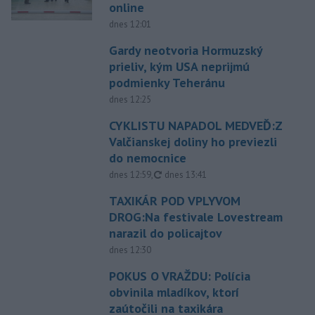
online
dnes 12:01
Gardy neotvoria Hormuzský
prieliv, kým USA neprijmú
podmienky Teheránu
dnes 12:25
CYKLISTU NAPADOL MEDVEĎ:Z
Valčianskej doliny ho previezli
do nemocnice
aktualizované
dnes 12:59
,
dnes 13:41
TAXIKÁR POD VPLYVOM
DROG:Na festivale Lovestream
narazil do policajtov
dnes 12:30
POKUS O VRAŽDU: Polícia
obvinila mladíkov, ktorí
zaútočili na taxikára