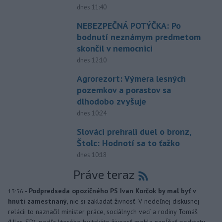
dnes 11:40
NEBEZPEČNÁ POTÝČKA: Po
bodnutí neznámym predmetom
skončil v nemocnici
dnes 12:10
Agrorezort: Výmera lesných
pozemkov a porastov sa
dlhodobo zvyšuje
dnes 10:24
Slováci prehrali duel o bronz,
Štolc: Hodnotí sa to ťažko
dnes 10:18
Práve teraz
-
Podpredseda opozičného PS Ivan Korčok by mal byť v
13:56
hnutí zamestnaný,
nie si zakladať živnosť. V nedeľnej diskusnej
relácii to naznačil minister práce, sociálnych vecí a rodiny Tomáš