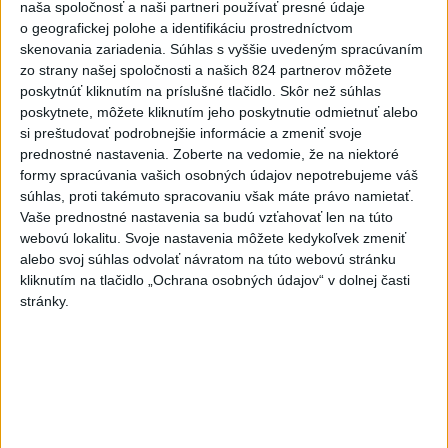
naša spoločnosť a naši partneri používať presné údaje
Slovensko
o geografickej polohe a identifikáciu prostredníctvom
skenovania zariadenia. Súhlas s vyššie uvedeným spracúvaním
Erik Tomáš: Ak si I. Korčok založí
zo strany našej spoločnosti a našich 824 partnerov môžete
živnosť, nebude to správne
poskytnúť kliknutím na príslušné tlačidlo. Skôr než súhlas
dnes 13:59
poskytnete, môžete kliknutím jeho poskytnutie odmietnuť alebo
si preštudovať podrobnejšie informácie a zmeniť svoje
prednostné nastavenia.
Zoberte na vedomie, že na niektoré
Aktuálne je dočasne zatvorených 63 pôšt, všetky majú
formy spracúvania vašich osobných údajov nepotrebujeme váš
otvoriť do 30.9.
súhlas, proti takémuto spracovaniu však máte právo namietať.
Vaše prednostné nastavenia sa budú vzťahovať len na túto
Šaško chce v krátkom čase predstaviť riešenie pre
webovú lokalitu. Svoje nastavenia môžete kedykoľvek zmeniť
záchrankový tender
alebo svoj súhlas odvolať návratom na túto webovú stránku
kliknutím na tlačidlo „Ochrana osobných údajov“ v dolnej časti
Kandidovať môžu aj nezávislí, potrebujú vyzbierať podpisy od
stránky.
občanov
Zahraničie
Netanjahu: Izrael odmietol plán Rady
mieru pre Pásmo Gazy