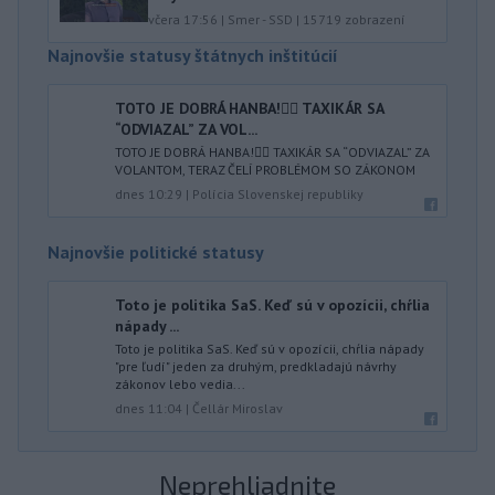
včera 17:56
|
Smer - SSD
|
15719
zobrazení
Najnovšie statusy štátnych inštitúcií
TOTO JE DOBRÁ HANBA!🤦‍♂️ TAXIKÁR SA
“ODVIAZAL” ZA VOL...
TOTO JE DOBRÁ HANBA!🤦‍♂️ TAXIKÁR SA “ODVIAZAL” ZA
VOLANTOM, TERAZ ČELÍ PROBLÉMOM SO ZÁKONOM
dnes 10:29
|
Polícia Slovenskej republiky
Najnovšie politické statusy
Toto je politika SaS. Keď sú v opozícii, chŕlia
nápady ...
Toto je politika SaS. Keď sú v opozícii, chŕlia nápady
"pre ľudí" jeden za druhým, predkladajú návrhy
zákonov lebo vedia...
dnes 11:04
|
Čellár Miroslav
Neprehliadnite