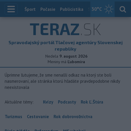
30
°C
Index
Šport
Počasie
Publicistika
Slovensko
Zahranič
TERAZ
.SK
Spravodajský portál Tlačovej agentúry Slovenskej
republiky
Nedela
9. august 2026
Meniny má
Ľubomíra
Úprimne ľutujeme, že sme nenašli odkaz na ktorý ste boli
nasmerovaní, ale stránka ktorú hľadáte pravdepodobne nikdy
neexistovala
Aktuálne témy:
Kvízy
Podcasty
Rok Ľ.Štúra
Turizmus
Cestovanie
Rok dobrovoľníctva