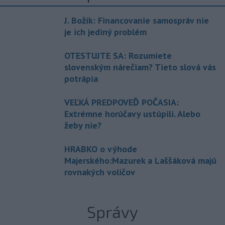
J. Božik: Financovanie samospráv nie
je ich jediný problém
OTESTUJTE SA: Rozumiete
slovenským nárečiam? Tieto slová vás
potrápia
VEĽKÁ PREDPOVEĎ POČASIA:
Extrémne horúčavy ustúpili. Alebo
žeby nie?
HRABKO o výhode
Majerského:Mazurek a Laššáková majú
rovnakých voličov
Správy