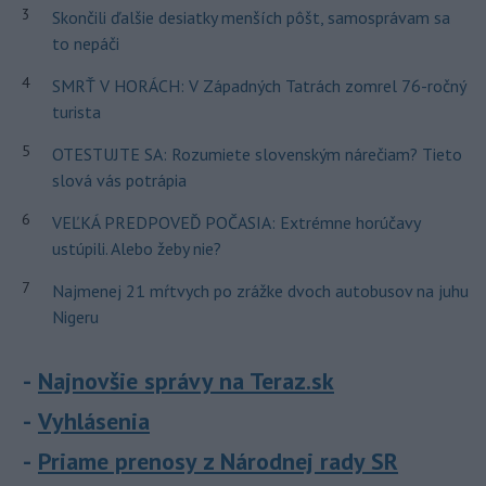
3
Skončili ďalšie desiatky menších pôšt, samosprávam sa
to nepáči
4
SMRŤ V HORÁCH: V Západných Tatrách zomrel 76-ročný
turista
5
OTESTUJTE SA: Rozumiete slovenským nárečiam? Tieto
slová vás potrápia
6
VEĽKÁ PREDPOVEĎ POČASIA: Extrémne horúčavy
ustúpili. Alebo žeby nie?
7
Najmenej 21 mŕtvych po zrážke dvoch autobusov na juhu
Nigeru
Najnovšie správy na Teraz.sk
Vyhlásenia
Priame prenosy z Národnej rady SR