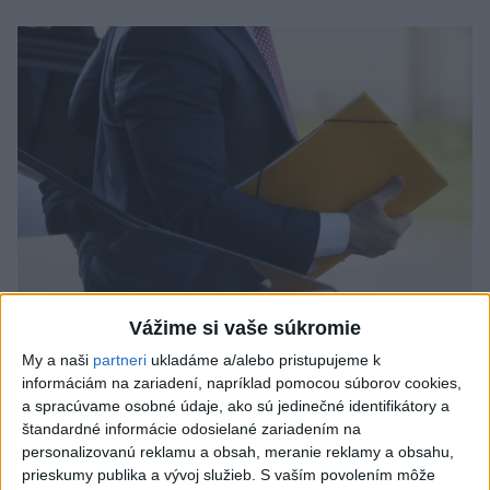
Vážime si vaše súkromie
Odborník: Rozlišovanie medzi
My a naši
partneri
ukladáme a/alebo pristupujeme k
investíciami vás ochráni pred podvodmi
informáciám na zariadení, napríklad pomocou súborov cookies,
a spracúvame osobné údaje, ako sú jedinečné identifikátory a
Poukázal na to, že podvodníci prispôsobujú názvy produktov
štandardné informácie odosielané zariadením na
aj príbehy tomu, čo práve priťahuje pozornosť.
personalizovanú reklamu a obsah, meranie reklamy a obsahu,
dnes 9:38
prieskumy publika a vývoj služieb.
S vaším povolením môže