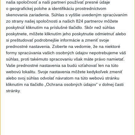
naša spoločnosť a naši partneri používať presné údaje
dnes 18:06
o geografickej polohe a identifikáciu prostredníctvom
skenovania zariadenia. Súhlas s vyššie uvedeným spracúvaním
Rezort školstva pomôže samosprávam s určovaním
zo strany našej spoločnosti a našich 824 partnerov môžete
školských obvodov
poskytnúť kliknutím na príslušné tlačidlo. Skôr než súhlas
poskytnete, môžete kliknutím jeho poskytnutie odmietnuť alebo
O jedného prevádzača menej: Prispela k tomu aj slovenská
si preštudovať podrobnejšie informácie a zmeniť svoje
polícia
prednostné nastavenia.
Zoberte na vedomie, že na niektoré
formy spracúvania vašich osobných údajov nepotrebujeme váš
POŽIAR V SLOVNAFTE: Došlo k narušeniu jednej z nádrží
súhlas, proti takémuto spracovaniu však máte právo namietať.
Vaše prednostné nastavenia sa budú vzťahovať len na túto
webovú lokalitu. Svoje nastavenia môžete kedykoľvek zmeniť
Zahraničie
alebo svoj súhlas odvolať návratom na túto webovú stránku
kliknutím na tlačidlo „Ochrana osobných údajov“ v dolnej časti
Turecko: Nová obranná dohoda nie v
stránky.
rozpore so záväzkami voči NATO
dnes 22:09
Ruská ambasáda označila nález dronu na letisku v Lipsku za
provokáciu