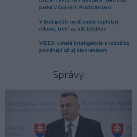
ĎALŠÍ TEPLOTNÝ REKORD: Tentoraz
padol v Dolných Plachtinciach
V Budapešti opäť padol teplotný
rekord, tretí za päť týždňov
VIDEO: Umelá inteligencia a robotika
pomáhajú už aj záchranárom
Správy