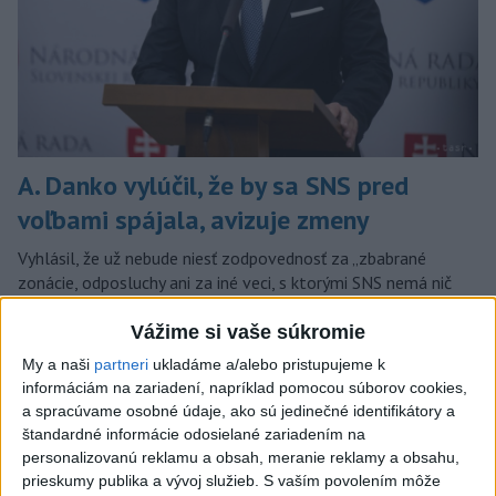
A. Danko vylúčil, že by sa SNS pred
voľbami spájala, avizuje zmeny
Vyhlásil, že už nebude niesť zodpovednosť za „zbabrané
zonácie, odposluchy ani za iné veci, s ktorými SNS nemá nič
spoločné“.
Vážime si vaše súkromie
dnes 18:51
My a naši
partneri
ukladáme a/alebo pristupujeme k
Slovensko
informáciám na zariadení, napríklad pomocou súborov cookies,
a spracúvame osobné údaje, ako sú jedinečné identifikátory a
KDH od polície očakáva rýchle
štandardné informácie odosielané zariadením na
vyšetrenie útoku na cudzincov v
personalizovanú reklamu a obsah, meranie reklamy a obsahu,
Nitre
prieskumy publika a vývoj služieb.
S vaším povolením môže