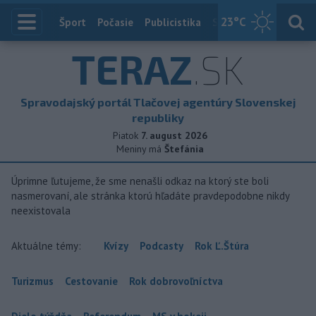
23
°C
Index
Šport
Počasie
Publicistika
Slovensko
Zahranič
TERAZ
.SK
Spravodajský portál Tlačovej agentúry Slovenskej
republiky
Piatok
7. august 2026
Meniny má
Štefánia
Úprimne ľutujeme, že sme nenašli odkaz na ktorý ste boli
nasmerovaní, ale stránka ktorú hľadáte pravdepodobne nikdy
neexistovala
Aktuálne témy:
Kvízy
Podcasty
Rok Ľ.Štúra
Turizmus
Cestovanie
Rok dobrovoľníctva