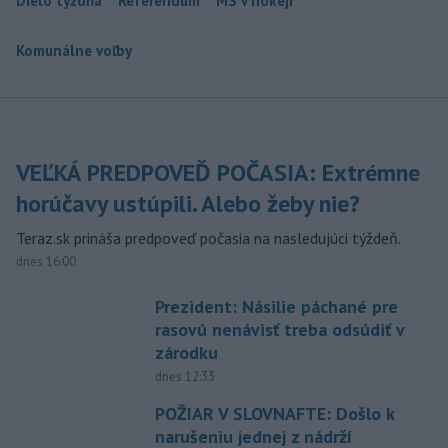
Dielo týždňa
Referendum
MS v hokeji
Komunálne voľby
VEĽKÁ PREDPOVEĎ POČASIA: Extrémne
horúčavy ustúpili. Alebo žeby nie?
Teraz.sk prináša predpoveď počasia na nasledujúci týždeň.
dnes 16:00
Prezident: Násilie páchané pre
rasovú nenávisť treba odsúdiť v
zárodku
dnes 12:33
POŽIAR V SLOVNAFTE: Došlo k
narušeniu jednej z nádrží