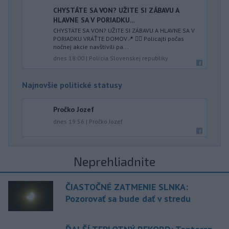
CHYSTÁTE SA VON? UŽITE SI ZÁBAVU A
HLAVNE SA V PORIADKU...
CHYSTÁTE SA VON? UŽITE SI ZÁBAVU A HLAVNE SA V
PORIADKU VRÁŤTE DOMOV📍 👮‍♂️ Policajti počas
nočnej akcie navštívili pa...
dnes 18:00
|
Polícia Slovenskej republiky
Najnovšie politické statusy
Pročko Jozef
dnes 19:56
|
Pročko Jozef
Neprehliadnite
ČIASTOČNÉ ZATMENIE SLNKA:
Pozorovať sa bude dať v stredu