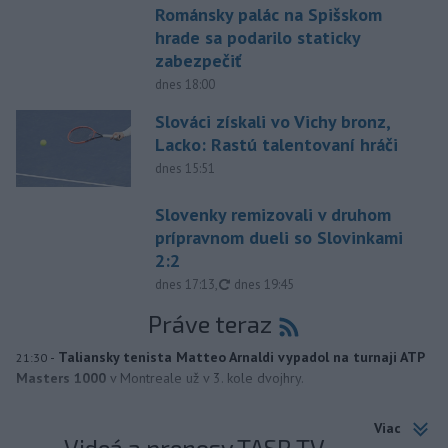
Románsky palác na Spišskom
hrade sa podarilo staticky
zabezpečiť
dnes 18:00
Slováci získali vo Vichy bronz,
Lacko: Rastú talentovaní hráči
dnes 15:51
Slovenky remizovali v druhom
prípravnom dueli so Slovinkami
2:2
aktualizované
dnes 17:13
,
dnes 19:45
Práve teraz
-
Taliansky tenista Matteo Arnaldi vypadol na turnaji ATP
21:30
Masters 1000
v Montreale už v 3. kole dvojhry.
Viac
Videá a prenosy TASR TV