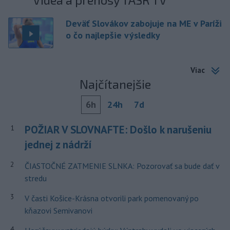
Deväť Slovákov zabojuje na ME v Paríži
o čo najlepšie výsledky
Viac
Najčítanejšie
6h
24h
7d
POŽIAR V SLOVNAFTE: Došlo k narušeniu
1
jednej z nádrží
2
ČIASTOČNÉ ZATMENIE SLNKA: Pozorovať sa bude dať v
stredu
3
V časti Košice-Krásna otvorili park pomenovaný po
kňazovi Semivanovi
4