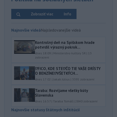
Zobraziť viac
Info
Najnovšie videá
Najsledovanejšie videá
Kontrolný deň na Spišskom hrade
potvrdil výrazný pokrok...
dnes 18:09
|
Ministerstvo kultúry SR
|
13
zobrazení
⁉️FICO, KDE STE⁉️ČO TIE VAŠE DRÍSTY
O BENZÍNE⁉️VŠETKÝCH...
dnes 17:02
|
Jakab Július
|
3395
zobrazení
Taraba: Rozvíjame všetky kúty
Slovenska
dnes 16:57
|
Taraba Tomáš
|
2840
zobrazení
Najnovšie statusy štátnych inštitúcií