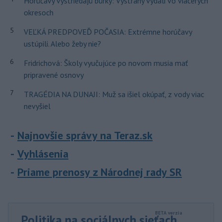
Horúčavy vystriedajú búrky: Výstrahy vydali vo viacerých
okresoch
5
VEĽKÁ PREDPOVEĎ POČASIA: Extrémne horúčavy
ustúpili. Alebo žeby nie?
6
Fridrichová: Školy vyučujúce po novom musia mať
pripravené osnovy
7
TRAGÉDIA NA DUNAJI: Muž sa išiel okúpať, z vody viac
nevyšiel
Najnovšie správy na Teraz.sk
Vyhlásenia
Priame prenosy z Národnej rady SR
Politika na sociálnych sieťach