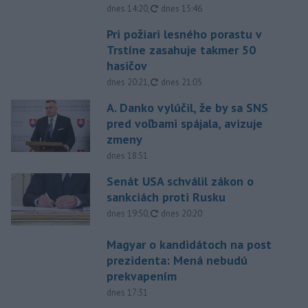
aktualizované
dnes 14:20
,
dnes 15:46
Pri požiari lesného porastu v
Trstíne zasahuje takmer 50
hasičov
aktualizované
dnes 20:21
,
dnes 21:05
A. Danko vylúčil, že by sa SNS
pred voľbami spájala, avizuje
zmeny
dnes 18:51
Senát USA schválil zákon o
sankciách proti Rusku
aktualizované
dnes 19:50
,
dnes 20:20
Magyar o kandidátoch na post
prezidenta: Mená nebudú
prekvapením
dnes 17:31