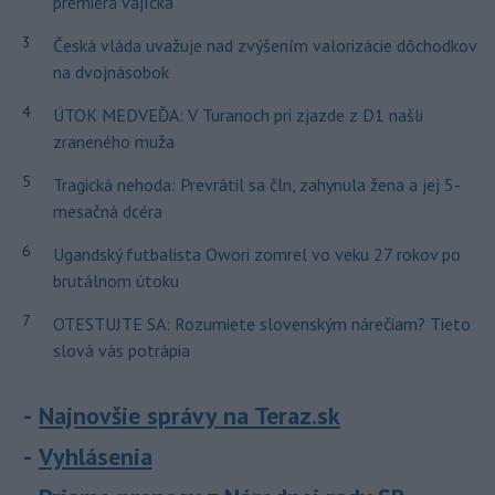
premiéra vajíčka
3
Česká vláda uvažuje nad zvýšením valorizácie dôchodkov
na dvojnásobok
4
ÚTOK MEDVEĎA: V Turanoch pri zjazde z D1 našli
zraneného muža
5
Tragická nehoda: Prevrátil sa čln, zahynula žena a jej 5-
mesačná dcéra
6
Ugandský futbalista Owori zomrel vo veku 27 rokov po
brutálnom útoku
7
OTESTUJTE SA: Rozumiete slovenským nárečiam? Tieto
slová vás potrápia
Najnovšie správy na Teraz.sk
Vyhlásenia