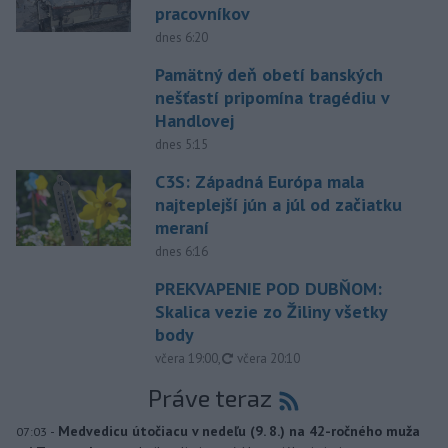
pracovníkov
dnes 6:20
Pamätný deň obetí banských
nešťastí pripomína tragédiu v
Handlovej
dnes 5:15
C3S: Západná Európa mala
najteplejší jún a júl od začiatku
meraní
dnes 6:16
PREKVAPENIE POD DUBŇOM:
Skalica vezie zo Žiliny všetky
body
aktualizované
včera 19:00
,
včera 20:10
Práve teraz
-
Medvedicu útočiacu v nedeľu (9. 8.) na 42-ročného muža
07:03