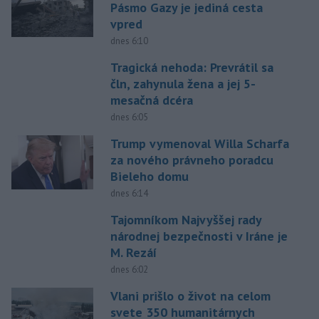
Pásmo Gazy je jediná cesta
vpred
dnes 6:10
Tragická nehoda: Prevrátil sa
čln, zahynula žena a jej 5-
mesačná dcéra
dnes 6:05
Trump vymenoval Willa Scharfa
za nového právneho poradcu
Bieleho domu
dnes 6:14
Tajomníkom Najvyššej rady
národnej bezpečnosti v Iráne je
M. Rezáí
dnes 6:02
Vlani prišlo o život na celom
svete 350 humanitárnych