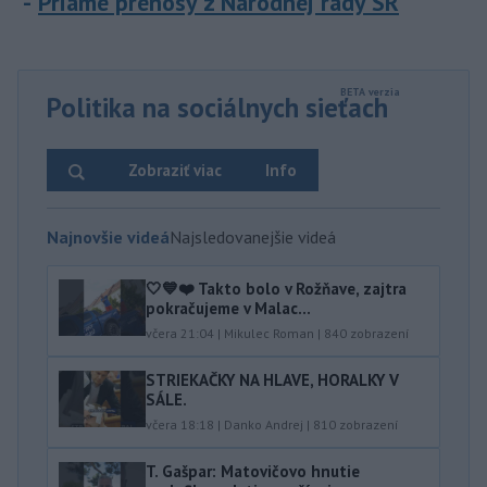
Priame prenosy z Národnej rady SR
Politika na sociálnych sieťach
Zobraziť viac
Info
Najnovšie videá
Najsledovanejšie videá
🤍💙❤️ Takto bolo v Rožňave, zajtra
pokračujeme v Malac...
včera 21:04
|
Mikulec Roman
|
840
zobrazení
STRIEKAČKY NA HLAVE, HORALKY V
SÁLE.
včera 18:18
|
Danko Andrej
|
810
zobrazení
T. Gašpar: Matovičovo hnutie