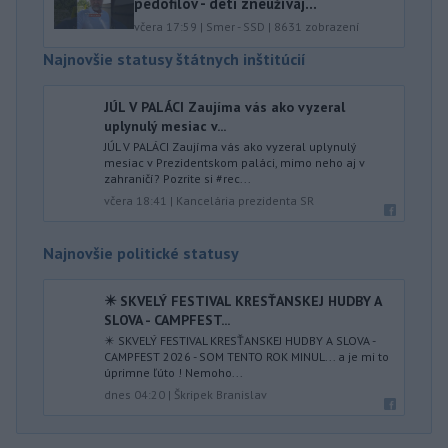
pedofilov - deti zneužívaj...
včera 17:59
|
Smer - SSD
|
8631
zobrazení
Najnovšie statusy štátnych inštitúcií
JÚL V PALÁCI Zaujíma vás ako vyzeral
uplynulý mesiac v...
JÚL V PALÁCI Zaujíma vás ako vyzeral uplynulý
mesiac v Prezidentskom paláci, mimo neho aj v
zahraničí? Pozrite si #rec...
včera 18:41
|
Kancelária prezidenta SR
Najnovšie politické statusy
✴️ SKVELÝ FESTIVAL KRESŤANSKEJ HUDBY A
SLOVA - CAMPFEST...
✴️ SKVELÝ FESTIVAL KRESŤANSKEJ HUDBY A SLOVA -
CAMPFEST 2026 - SOM TENTO ROK MINUL... a je mi to
úprimne ľúto ! Nemoho...
dnes 04:20
|
Škripek Branislav