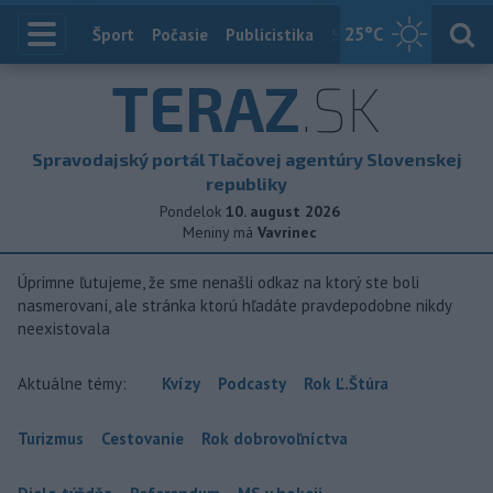
25
°C
Index
Šport
Počasie
Publicistika
Slovensko
Zahranič
TERAZ
.SK
Spravodajský portál Tlačovej agentúry Slovenskej
republiky
Pondelok
10. august 2026
Meniny má
Vavrinec
Úprimne ľutujeme, že sme nenašli odkaz na ktorý ste boli
nasmerovaní, ale stránka ktorú hľadáte pravdepodobne nikdy
neexistovala
Aktuálne témy:
Kvízy
Podcasty
Rok Ľ.Štúra
Turizmus
Cestovanie
Rok dobrovoľníctva