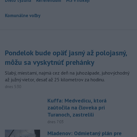
Dielo týždňa
Referendum
MS v hokeji
Komunálne voľby
Pondelok bude opäť jasný až polojasný,
môžu sa vyskytnúť prehánky
Slabý, miestami, najmä cez deň na juhozápade, juhovýchodný
až južný vietor, desať až 25 kilometrov za hodinu.
dnes 5:30
Kuffa: Medvedicu, ktorá
zaútočila na človeka pri
Turanoch, zastrelili
dnes 7:03
Mladenov: Odmietaný plán pre