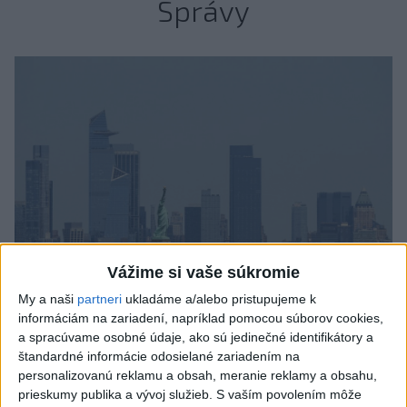
Správy
Vážime si vaše súkromie
My a naši
partneri
ukladáme a/alebo pristupujeme k
informáciám na zariadení, napríklad pomocou súborov cookies,
Tragická nehoda: Prevrátil sa čln,
a spracúvame osobné údaje, ako sú jedinečné identifikátory a
zahynula žena a jej 5-mesačná dcéra
štandardné informácie odosielané zariadením na
personalizovanú reklamu a obsah, meranie reklamy a obsahu,
Polícia vedie trestné stíhanie voči vodičovi.
prieskumy publika a vývoj služieb.
S vaším povolením môže