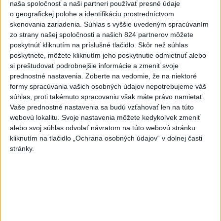
dnes 6:05
naša spoločnosť a naši partneri používať presné údaje
o geografickej polohe a identifikáciu prostredníctvom
Slovensko
skenovania zariadenia. Súhlas s vyššie uvedeným spracúvaním
zo strany našej spoločnosti a našich 824 partnerov môžete
poskytnúť kliknutím na príslušné tlačidlo. Skôr než súhlas
Pamätný deň obetí banských
poskytnete, môžete kliknutím jeho poskytnutie odmietnuť alebo
nešťastí pripomína tragédiu v
si preštudovať podrobnejšie informácie a zmeniť svoje
Handlovej
prednostné nastavenia.
Zoberte na vedomie, že na niektoré
dnes 5:15
formy spracúvania vašich osobných údajov nepotrebujeme váš
súhlas, proti takémuto spracovaniu však máte právo namietať.
ÚTOK MEDVEĎA: V Turanoch pri zjazde z D1 našli
Vaše prednostné nastavenia sa budú vzťahovať len na túto
zraneného muža
webovú lokalitu. Svoje nastavenia môžete kedykoľvek zmeniť
alebo svoj súhlas odvolať návratom na túto webovú stránku
Polícia upozorňuje seniorov na nekalé praktiky podvodníkov
kliknutím na tlačidlo „Ochrana osobných údajov“ v dolnej časti
stránky.
Erik Tomáš: Ak si I. Korčok založí živnosť, nebude to správne
Zahraničie
Vlani prišlo o život na celom svete