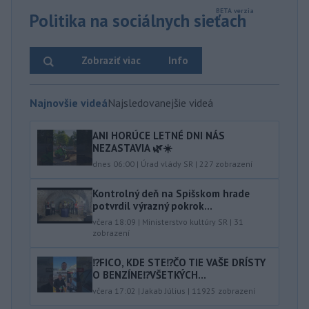
Politika na sociálnych sieťach
Zobraziť viac
Info
Najnovšie videá
Najsledovanejšie videá
ANI HORÚCE LETNÉ DNI NÁS
NEZASTAVIA 🌿☀️
dnes 06:00
|
Úrad vlády SR
|
227
zobrazení
Kontrolný deň na Spišskom hrade
potvrdil výrazný pokrok...
včera 18:09
|
Ministerstvo kultúry SR
|
31
zobrazení
⁉️FICO, KDE STE⁉️ČO TIE VAŠE DRÍSTY
O BENZÍNE⁉️VŠETKÝCH...
včera 17:02
|
Jakab Július
|
11925
zobrazení