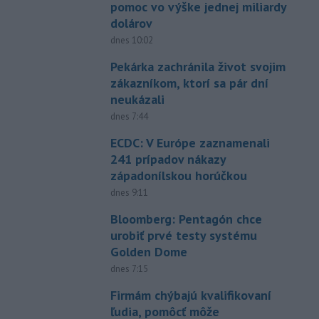
pomoc vo výške jednej miliardy
dolárov
dnes 10:02
Pekárka zachránila život svojim
zákazníkom, ktorí sa pár dní
neukázali
dnes 7:44
ECDC: V Európe zaznamenali
241 prípadov nákazy
západonílskou horúčkou
dnes 9:11
Bloomberg: Pentagón chce
urobiť prvé testy systému
Golden Dome
dnes 7:15
Firmám chýbajú kvalifikovaní
ľudia, pomôcť môže