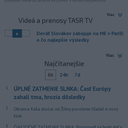
poskytnúť miliardu dolárov na pomoc v oblasti bezpečnosti.
Viac
Videá a prenosy TASR TV
Deväť Slovákov zabojuje na ME v Paríži
o čo najlepšie výsledky
Viac
Najčítanejšie
6h
24h
7d
ÚPLNÉ ZATMENIE SLNKA: Časť Európy
1
zahalí tma, hrozia dôsledky
2
Obranca Kaša dostal od Žiliny povolenie hľadať si nový
klub
3
ČIASTOČNÉ ZATMENIE SLNKA: Pozorovať sa bude dať v