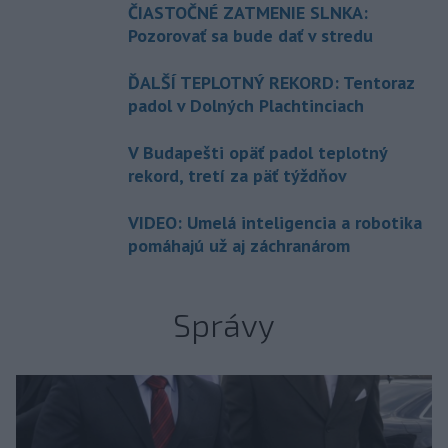
ČIASTOČNÉ ZATMENIE SLNKA:
Pozorovať sa bude dať v stredu
ĎALŠÍ TEPLOTNÝ REKORD: Tentoraz
padol v Dolných Plachtinciach
V Budapešti opäť padol teplotný
rekord, tretí za päť týždňov
VIDEO: Umelá inteligencia a robotika
pomáhajú už aj záchranárom
Správy