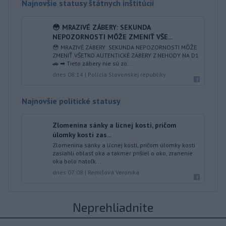
Najnovšie statusy štátnych inštitúcií
😳 MRAZIVÉ ZÁBERY: SEKUNDA
NEPOZORNOSTI MÔŽE ZMENIŤ VŠE...
😳 MRAZIVÉ ZÁBERY: SEKUNDA NEPOZORNOSTI MÔŽE
ZMENIŤ VŠETKO AUTENTICKÉ ZÁBERY Z NEHODY NA D1
🚗 ➡ Tieto zábery nie sú zo...
dnes 08:14
|
Polícia Slovenskej republiky
Najnovšie politické statusy
Zlomenina sánky a lícnej kosti, pričom
úlomky kosti zas...
Zlomenina sánky a lícnej kosti, pričom úlomky kosti
zasiahli oblasť oka a takmer prišiel o oko, zranenie
oka bolo natoľk...
dnes 07:08
|
Remišová Veronika
Neprehliadnite