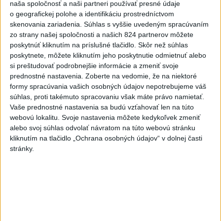
Dielo týždňa SNG: Za(k)liate peniaze
naša spoločnosť a naši partneri používať presné údaje
- liatie od Miloša Boďu
o geografickej polohe a identifikáciu prostredníctvom
skenovania zariadenia. Súhlas s vyššie uvedeným spracúvaním
dnes 10:18
zo strany našej spoločnosti a našich 824 partnerov môžete
poskytnúť kliknutím na príslušné tlačidlo. Skôr než súhlas
poskytnete, môžete kliknutím jeho poskytnutie odmietnuť alebo
Klimatológ: Zeleň môže významným spôsobom
si preštudovať podrobnejšie informácie a zmeniť svoje
ovplyvňovať klímu miest
prednostné nastavenia.
Zoberte na vedomie, že na niektoré
formy spracúvania vašich osobných údajov nepotrebujeme váš
Pamiatkári: Projekty obnovy sa môžu uchádzať o ocenenie
súhlas, proti takémuto spracovaniu však máte právo namietať.
Europa Nostra
Vaše prednostné nastavenia sa budú vzťahovať len na túto
webovú lokalitu. Svoje nastavenia môžete kedykoľvek zmeniť
A. Danko vylúčil, že by sa SNS pred voľbami spájala, avizuje
alebo svoj súhlas odvolať návratom na túto webovú stránku
kliknutím na tlačidlo „Ochrana osobných údajov“ v dolnej časti
zmeny
stránky.
Zahraničie
USA plánujú poskytnúť Kolumbii
pomoc vo výške jednej miliardy
dolárov
dnes 10:02