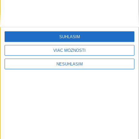
SÚHLASÍM
VIAC MOŽNOSTÍ
NESÚHLASÍM
....