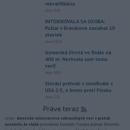
rekvalifikácia
dnes 9:42
INTOXIKOVALA SA OSOBA:
Požiar v Braväcove zasiahol 10
stavieb
dnes 10:13
Gymerská štvrtá vo finále na
400 m: Nechcela som tomu
veriť
dnes 9:00
Slováci prehrali v semifinále s
USA 2:5, o bronz proti Fínsku
dnes 7:21
Práve teraz
-
Americké ministerstvo zahraničných vecí v piatok
10:00
oznámilo, že vláda
prezidenta Donalda Trumpa plánuje Kolumbii