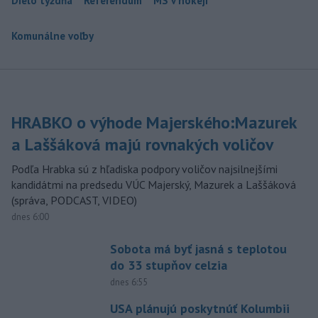
Dielo týždňa
Referendum
MS v hokeji
Komunálne voľby
HRABKO o výhode Majerského:Mazurek
a Laššáková majú rovnakých voličov
Podľa Hrabka sú z hľadiska podpory voličov najsilnejšími
kandidátmi na predsedu VÚC Majerský, Mazurek a Laššáková
(správa, PODCAST, VIDEO)
dnes 6:00
Sobota má byť jasná s teplotou
do 33 stupňov celzia
dnes 6:55
USA plánujú poskytnúť Kolumbii