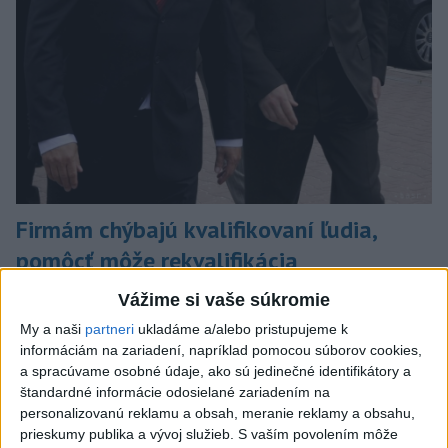
Firmám chýbajú kvalifikovaní ľudia,
pomôcť môže rekvalifikácia
Prieskum ukázal, že pri nedostatku vhodných uchádzačov by
Vážime si vaše súkromie
rekvalifikáciu súčasných zamestnancov rozhodne alebo skôr
My a naši
partneri
ukladáme a/alebo pristupujeme k
zvažovalo 71 % firiem.
informáciám na zariadení, napríklad pomocou súborov cookies,
dnes 9:42
a spracúvame osobné údaje, ako sú jedinečné identifikátory a
štandardné informácie odosielané zariadením na
Slovensko
personalizovanú reklamu a obsah, meranie reklamy a obsahu,
prieskumy publika a vývoj služieb.
S vaším povolením môže