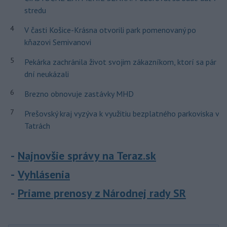
stredu
4
V časti Košice-Krásna otvorili park pomenovaný po
kňazovi Semivanovi
5
Pekárka zachránila život svojim zákazníkom, ktorí sa pár
dní neukázali
6
Brezno obnovuje zastávky MHD
7
Prešovský kraj vyzýva k využitiu bezplatného parkoviska v
Tatrách
Najnovšie správy na Teraz.sk
Vyhlásenia
Priame prenosy z Národnej rady SR