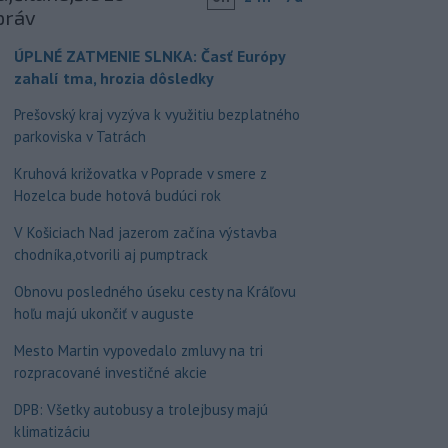
práv
ÚPLNÉ ZATMENIE SLNKA: Časť Európy
zahalí tma, hrozia dôsledky
Prešovský kraj vyzýva k využitiu bezplatného
parkoviska v Tatrách
Kruhová križovatka v Poprade v smere z
Hozelca bude hotová budúci rok
V Košiciach Nad jazerom začína výstavba
chodníka,otvorili aj pumptrack
Obnovu posledného úseku cesty na Kráľovu
hoľu majú ukončiť v auguste
Mesto Martin vypovedalo zmluvy na tri
rozpracované investičné akcie
DPB: Všetky autobusy a trolejbusy majú
klimatizáciu