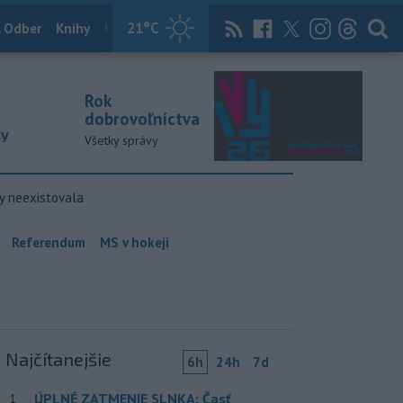
21
°C
 Odber
Knihy
Útulkovo
Magazín
News Now
Archív
TASR
Rok
dobrovoľníctva
ky
Všetky správy
y neexistovala
Referendum
MS v hokeji
Najčítanejšie
6h
24h
7d
ÚPLNÉ ZATMENIE SLNKA: Časť
1