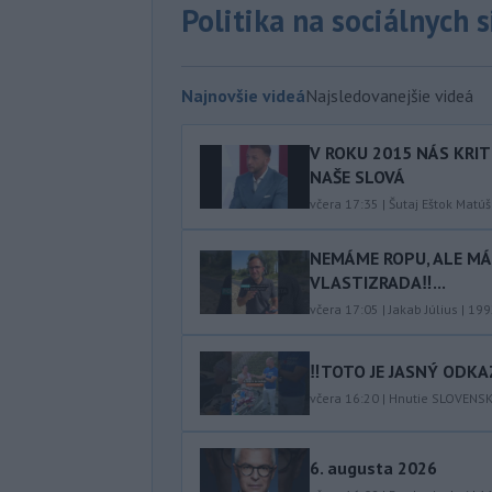
Politika na sociálnych 
Najnovšie videá
Najsledovanejšie videá
V ROKU 2015 NÁS KRIT
NAŠE SLOVÁ
včera 17:35
|
Šutaj Eštok Matúš
NEMÁME ROPU, ALE MÁM
VLASTIZRADA‼️...
včera 17:05
|
Jakab Július
|
199
‼️TOTO JE JASNÝ ODKAZ
včera 16:20
|
Hnutie SLOVENS
6. augusta 2026