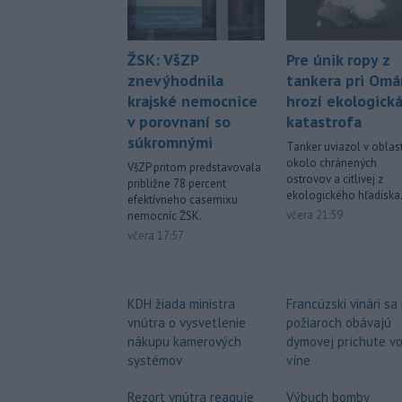
Pre únik ropy z
ŽSK: VšZP
tankera pri Om
znevýhodnila
hrozí ekologick
krajské nemocnice
katastrofa
v porovnaní so
súkromnými
Tanker uviazol v oblast
okolo chránených
VšZP pritom predstavovala
ostrovov a citlivej z
približne 78 percent
ekologického hľadiska
efektívneho casemixu
včera 21:59
nemocníc ŽSK.
včera 17:57
Francúzski vinári sa
KDH žiada ministra
požiaroch obávajú
vnútra o vysvetlenie
dymovej príchute v
nákupu kamerových
víne
systémov
Výbuch bomby
Rezort vnútra reaguje