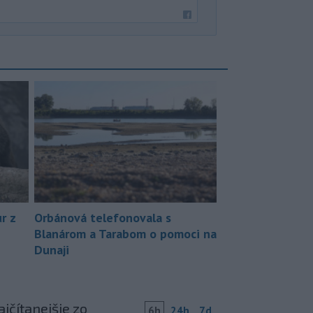
r z
Orbánová telefonovala s
Blanárom a Tarabom o pomoci na
Dunaji
jčítanejšie zo
6h
24h
7d