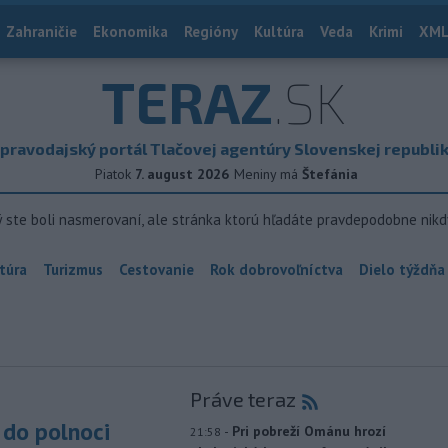
Zahraničie
Ekonomika
Regióny
Kultúra
Veda
Krimi
XML
TERAZ
.SK
pravodajský portál Tlačovej agentúry Slovenskej republi
Piatok
7. august 2026
Meniny má
Štefánia
ý ste boli nasmerovaní, ale stránka ktorú hľadáte pravdepodobne nikd
túra
Turizmus
Cestovanie
Rok dobrovoľníctva
Dielo týždňa
Práve teraz
do polnoci
-
Pri pobreží Ománu hrozí
21:58