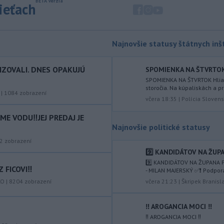
sieťach
nelegálnych migrantov z Maroka do
španielskej exklávy Ceuta zomrelo
približne 100 ľudí, oznámil vo štvrtok
tamojší starosta Juan Jesús Vivas v
Najnovšie statusy štátnych inšt
Európskom parlamente.
IZOVALI. DNES OPAKUJÚ
-
Meteorológovia zo
SPOMIENKA NA ŠTVRTOK Hl
15:25
Slovenského
SPOMIENKA NA ŠTVRTOK Hliadk
storočia. Na kúpaliskách a pr
hydrometeorologického ústavu
|
1084
zobrazení
včera 18:35
|
Polícia Slovens
(SHMÚ) vo štvrtok opäť zaznamenali
nový absolútny rekord teploty
E VODU‼️JEJ PREDAJ JE
vzduchu. V Dolných Plachtinciach v
Najnovšie politické statusy
okrese Veľký Krtíš dosiahla teplota
2
zobrazení
popoludní 42 stupňov Celzia.
9️⃣ KANDIDÁTOV NA ŽUPA
-
Podpredsedníčka
13:41
9️⃣ KANDIDÁTOV NA ŽUPANA P
 FICOVI‼️
- MILAN MAJERSKÝ ✅️❗️ Podpor
vykonávajúca funkciu predsedu
KO
|
8204
zobrazení
maďarského
Národného
včera 21:23
|
Škripek Branisl
zhromaždenia Anikó Hallerová
Nagyová vo štvrtok oznámila, že v
‼️ AROGANCIA MOCI ‼️
súlade s návrhom poslaneckého klubu
‼️ AROGANCIA MOCI ‼️