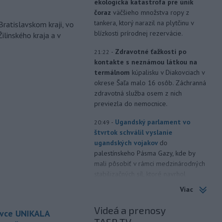
ekologická katastrofa pre únik
čoraz
väčšieho množstva ropy z
tankera, ktorý narazil na plytčinu v
Bratislavskom kraji, vo
blízkosti prírodnej rezervácie.
ilinského kraja a v
-
Zdravotné ťažkosti po
21:22
kontakte s neznámou látkou na
termálnom
kúpalisku v Diakovciach v
okrese Šaľa malo 16 osôb. Záchranná
zdravotná služba osem z nich
previezla do nemocnice.
-
Ugandský parlament vo
20:49
štvrtok schválil vyslanie
ugandských vojakov
do
palestínskeho Pásma Gazy, kde by
mali pôsobiť v rámci medzinárodných
stabilizačných síl, ktoré navrhol
americký prezident Donald Trump.
Viac
-
Anglická futbalová asociácia
20:07
Videá a prenosy
ovce UNIKALA
(FA) stiahla svoju podporu