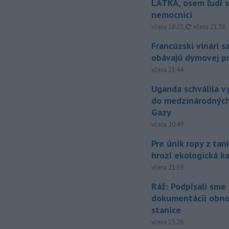
LÁTKA, osem ľudí s
nemocnici
aktualizovan
včera 18:23
,
včera 21:38
Francúzski vinári s
obávajú dymovej pr
včera 21:44
Uganda schválila v
do medzinárodných
Gazy
včera 20:49
Pre únik ropy z ta
hrozí ekologická k
včera 21:59
Ráž: Podpísali sme
dokumentácii obno
stanice
včera 15:26