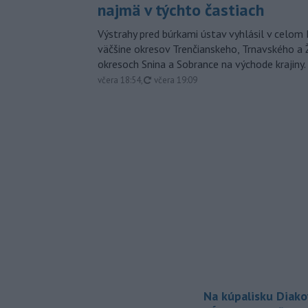
najmä v týchto častiach
Výstrahy pred búrkami ústav vyhlásil v celom 
väčšine okresov Trenčianskeho, Trnavského a Ž
okresoch Snina a Sobrance na východe krajiny.
aktualizované
včera 18:54
,
včera 19:09
Na kúpalisku Diak