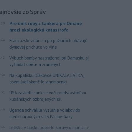
ajnovšie
zo Správ
Pre únik ropy z tankera pri Ománe
:59
hrozí ekologická katastrofa
:44
Francúzski vinári sa po požiaroch obávajú
dymovej príchute vo víne
:42
Výbuch bomby nastraženej pri Damasku si
vyžiadal obete a zranených
:38
Na kúpalisku Diakovce UNIKALA LÁTKA,
osem ľudí skončilo v nemocnici
:31
USA zaviedli sankcie voči predstaviteľom
kubánskych ozbrojených síl
:49
Uganda schválila vyslanie vojakov do
medzinárodných síl v Pásme Gazy
:46
Letisko v Lipsku poprelo správy o munícii v