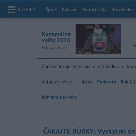
RUBRIKY
Index
Šport
Počasie
Publicistika
Slovensko
Komunálne
voľby 2026
S
Všetky správy
Úprimne ľutujeme, že sme nenašli odkaz na ktor
Aktuálne témy:
Kvízy
Podcasty
Rok Ľ.Š
Komunálne voľby
ČAKAJTE BÚRKY: Vyskytnú sa 