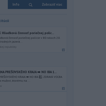
Info
Zobraziť viac
itúcií
iadková činnosť poriečnej políc...
ová činnosť poriečnej polície v 80 rokoch 20.
írodných jazerá...
kej republiky
NA PREŠOVSKÉHO KRAJA ➡️ NO IBA 1️...
REŠOVSKÉHO KRAJA ➡️ NO IBA 1️⃣. ZDRAVÁ VOĽBA
a mužovi, ktorému na ...
av