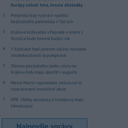
Európy zahalí tma, hrozia dôsledky
2
Prešovský kraj vyzýva k využitiu
bezplatného parkoviska v Tatrách
3
Kruhová križovatka v Poprade v smere z
Hozelca bude hotová budúci rok
4
V Košiciach Nad jazerom začína výstavba
chodníka,otvorili aj pumptrack
5
Obnovu posledného úseku cesty na
Kráľovu hoľu majú ukončiť v auguste
6
Mesto Martin vypovedalo zmluvy na tri
rozpracované investičné akcie
7
DPB: Všetky autobusy a trolejbusy majú
klimatizáciu
Najnovšie správy