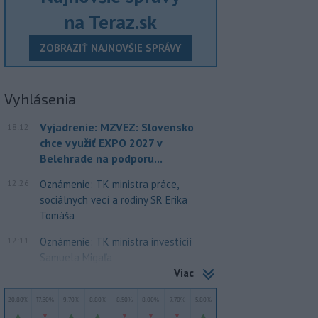
na Teraz.sk
ZOBRAZIŤ NAJNOVŠIE SPRÁVY
Vyhlásenia
Vyjadrenie: MZVEZ: Slovensko
18:12
chce využiť EXPO 2027 v
Belehrade na podporu...
12:26
Oznámenie: TK ministra práce,
sociálnych vecí a rodiny SR Erika
Tomáša
12:11
Oznámenie: TK ministra investícií
Samuela Migaľa
Viac