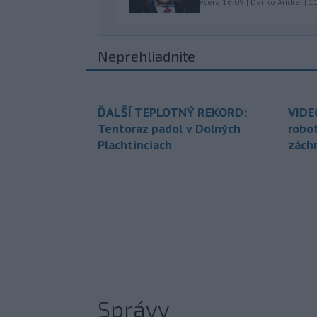
včera 16:09
|
Danko Andrej
|
1
Neprehliadnite
ĎALŠÍ TEPLOTNÝ REKORD:
VIDE
Tentoraz padol v Dolných
robo
Plachtinciach
zách
Správy