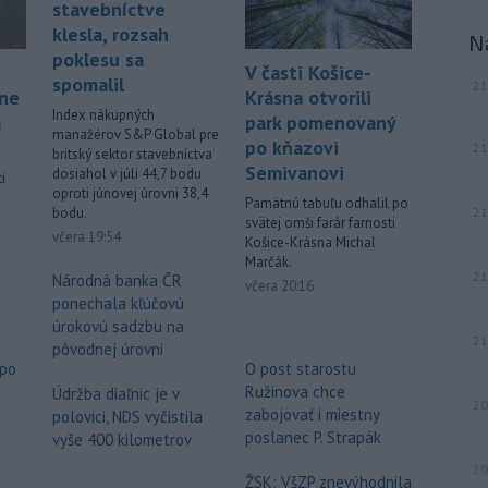
stavebníctve
klesla, rozsah
N
poklesu sa
V časti Košice-
spomalil
21
áne
Krásna otvorili
Index nákupných
á
park pomenovaný
manažérov S&P Global pre
po kňazovi
21
britský sektor stavebníctva
Semivanovi
dosiahol v júli 44,7 bodu
i
oproti júnovej úrovni 38,4
Pamätnú tabuľu odhalil po
21
bodu.
svätej omši farár farnosti
.
včera 19:54
Košice-Krásna Michal
Marčák.
21
Národná banka ČR
včera 20:16
ponechala kľúčovú
úrokovú sadzbu na
21
pôvodnej úrovni
 po
O post starostu
Ružinova chce
Údržba diaľnic je v
20
o
zabojovať i miestny
polovici, NDS vyčistila
poslanec P. Strapák
vyše 400 kilometrov
20
ŽSK: VšZP znevýhodnila