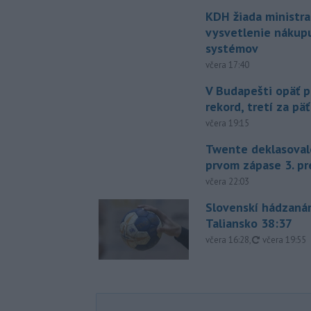
KDH žiada ministra
vysvetlenie nákup
systémov
včera 17:40
V Budapešti opäť p
rekord, tretí za pä
včera 19:15
Twente deklasoval
prvom zápase 3. pr
včera 22:03
Slovenskí hádzanár
Taliansko 38:37
aktualizovan
včera 16:28
,
včera 19:55