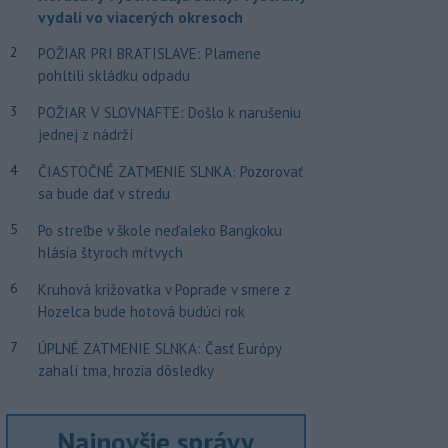
vydali vo viacerých okresoch
2
POŽIAR PRI BRATISLAVE: Plamene
pohltili skládku odpadu
3
POŽIAR V SLOVNAFTE: Došlo k narušeniu
jednej z nádrží
4
ČIASTOČNÉ ZATMENIE SLNKA: Pozorovať
sa bude dať v stredu
5
Po streľbe v škole neďaleko Bangkoku
hlásia štyroch mŕtvych
6
Kruhová križovatka v Poprade v smere z
Hozelca bude hotová budúci rok
7
ÚPLNÉ ZATMENIE SLNKA: Časť Európy
zahalí tma, hrozia dôsledky
Najnovšie správy