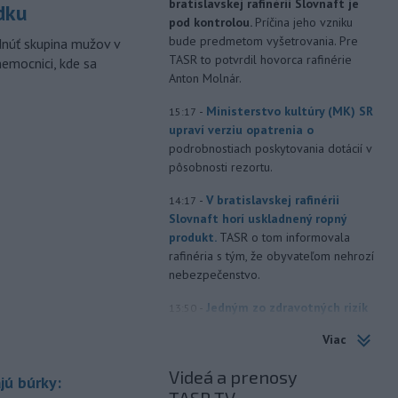
bratislavskej rafinérii Slovnaft je
dku
pod kontrolou.
Príčina jeho vzniku
bude predmetom vyšetrovania. Pre
dnúť skupina mužov v
TASR to potvrdil hovorca rafinérie
nemocnici, kde sa
Anton Molnár.
-
Ministerstvo kultúry (MK) SR
15:17
upraví verziu opatrenia o
podrobnostiach poskytovania dotácií v
pôsobnosti rezortu.
-
V bratislavskej rafinérii
14:17
Slovnaft horí uskladnený ropný
produkt.
TASR o tom informovala
rafinéria s tým, že obyvateľom nehrozí
nebezpečenstvo.
-
Jedným zo zdravotných rizík
13:50
na festivale môže byť vyššia
Viac
úroveň
hluku. Je preto dobré držať sa
ďalej od reproduktorov, používať
Videá a prenosy
jú búrky:
chrániče sluchu či dodržiavať