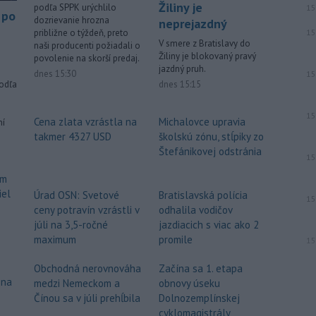
Žiliny je
podľa SPPK urýchlilo
15
 po
dozrievanie hrozna
neprejazdný
približne o týždeň, preto
15
V smere z Bratislavy do
naši producenti požiadali o
Žiliny je blokovaný pravý
povolenie na skorší predaj.
jazdný pruh.
dnes 15:30
15
dnes 15:15
podľa
15
Cena zlata vzrástla na
Michalovce upravia
ní
takmer 4327 USD
školskú zónu, stĺpiky zo
Štefánikovej odstránia
15
om
iel
Úrad OSN: Svetové
Bratislavská polícia
15
ceny potravín vzrástli v
odhalila vodičov
júli na 3,5-ročné
jazdiacich s viac ako 2
maximum
promile
15
Obchodná nerovnováha
Začína sa 1. etapa
 na
medzi Nemeckom a
obnovy úseku
Čínou sa v júli prehĺbila
Dolnozemplínskej
cyklomagistrály