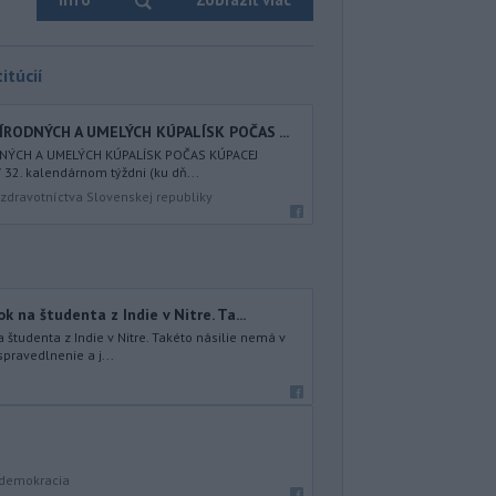
itúcií
ÍRODNÝCH A UMELÝCH KÚPALÍSK POČAS ...
DNÝCH A UMELÝCH KÚPALÍSK POČAS KÚPACEJ
32. kalendárnom týždni (ku dň...
zdravotníctva Slovenskej republiky
na študenta z Indie v Nitre. Ta...
študenta z Indie v Nitre. Takéto násilie nemá v
spravedlnenie a j...
 demokracia