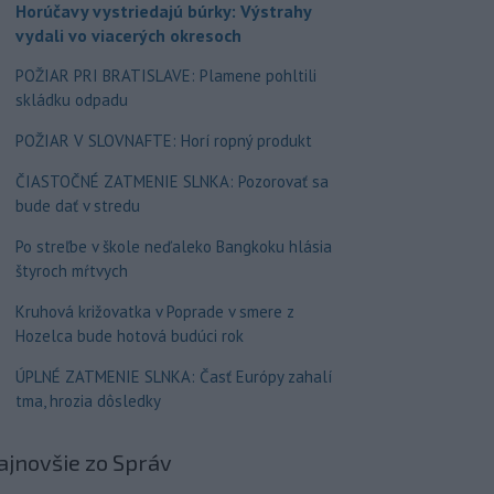
Horúčavy vystriedajú búrky: Výstrahy
vydali vo viacerých okresoch
POŽIAR PRI BRATISLAVE: Plamene pohltili
skládku odpadu
POŽIAR V SLOVNAFTE: Horí ropný produkt
ČIASTOČNÉ ZATMENIE SLNKA: Pozorovať sa
bude dať v stredu
Po streľbe v škole neďaleko Bangkoku hlásia
štyroch mŕtvych
Kruhová križovatka v Poprade v smere z
Hozelca bude hotová budúci rok
ÚPLNÉ ZATMENIE SLNKA: Časť Európy zahalí
tma, hrozia dôsledky
ajnovšie
zo Správ