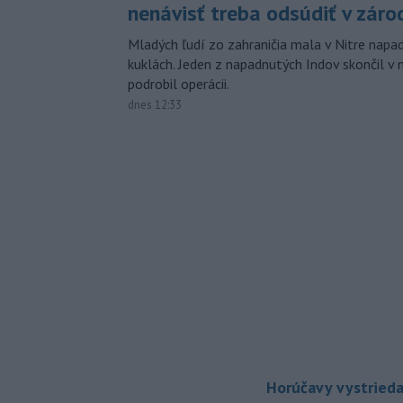
nenávisť treba odsúdiť v záro
Mladých ľudí zo zahraničia mala v Nitre napa
kuklách. Jeden z napadnutých Indov skončil v 
podrobil operácii.
dnes 12:33
Horúčavy vystrieda