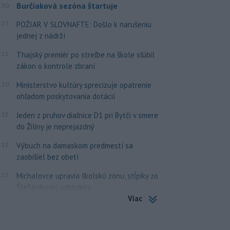
Burčiaková sezóna štartuje
:30
:27
POŽIAR V SLOVNAFTE: Došlo k narušeniu
jednej z nádrží
:22
Thajský premiér po streľbe na škole sľúbil
zákon o kontrole zbraní
:20
Ministerstvo kultúry sprecizuje opatrenie
ohľadom poskytovania dotácií
:15
Jeden z pruhov diaľnice D1 pri Bytči v smere
do Žiliny je neprejazdný
:12
Výbuch na damaskom predmestí sa
zaobišiel bez obetí
:12
Michalovce upravia školskú zónu, stĺpiky zo
Štefánikovej odstránia
Viac