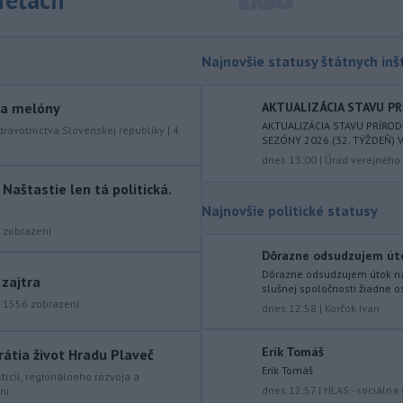
mimoriadne situácie v obciach Nižný
Čaj a Vyšný Čaj v okrese Košice-okolie.
Najnovšie statusy štátnych inšt
-
Od piatku do nedele (9. 8.)
10:59
do ukončenia premávky bude z
dôvodu
hudobného festivalu
y a melóny
AKTUALIZÁCIA STAVU PR
Lovestream na starom letisku v
AKTUALIZÁCIA STAVU PRÍRO
dravotníctva Slovenskej republiky
|
4
SEZÓNY 2026 (32. TÝŽDEŇ) V 
bratislavských Vajnoroch upravená
dnes 13:00
|
Úrad verejného 
organizácia MHD v oblasti Vajnôr.
aštastie len tá politická.
-
Slovenský futbalista Lukáš
10:44
Najnovšie politické statusy
Haraslín môže v najbližšom období
zobrazení
zmeniť
klubovú adresu. O 30-ročného
stredopoliara Sparty Praha sa podľa
Dôrazne odsudzujem útok 
portálu isport.cz zaujíma
Dôrazne odsudzujem útok na 
 zajtra
slušnej spoločnosti žiadne o
saudskoarabský Al-Fateh.
|
1556
zobrazení
dnes 12:58
|
Korčok Ivan
-
Vo veku 94 rokov zomrela 29.
10:23
júla 2026 herečka a dlhoročná
Erik Tomáš
rátia život Hradu Plaveč
členka
Slovenského komorného
Erik Tomáš
stícií, regionálneho rozvoja a
divadla (SKD) v Martine Helena
dnes 12:57
|
HLAS - sociálna
ní
Sudická.