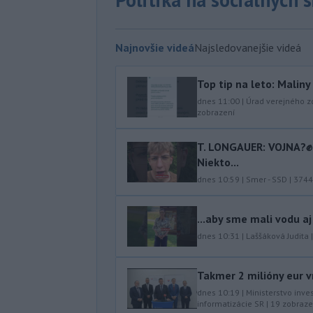
Najnovšie videá
Najsledovanejšie videá
Top tip na leto: Malin
dnes 11:00
|
Úrad verejného z
zobrazení
T. LONGAUER: VOJNA?✊ N
Niekto...
dnes 10:59
|
Smer - SSD
|
3744
...aby sme mali vodu aj
dnes 10:31
|
Laššáková Judita
Takmer 2 milióny eur v
dnes 10:19
|
Ministerstvo inve
informatizácie SR
|
19
zobraze