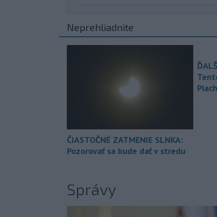
Neprehliadnite
ĎALŠ
Tent
Plach
ČIASTOČNÉ ZATMENIE SLNKA:
Pozorovať sa bude dať v stredu
Správy