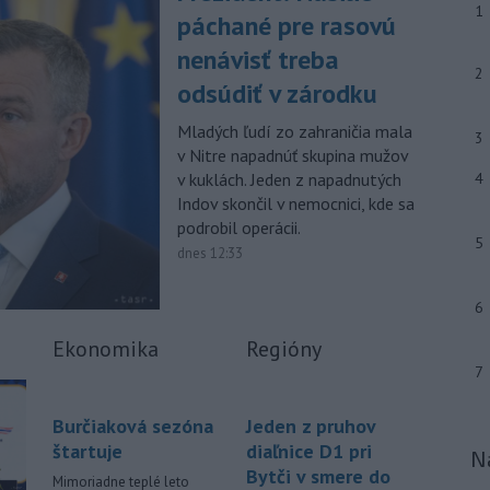
zastupiteľstiev samosprávnych krajov.
1
páchané pre rasovú
-
Predseda Národnej rady SR
nenávisť treba
08:41
2
Richard Raši (Hlas-SD) odsudzuje
odsúdiť v zárodku
útok na
mladých ľudí zo zahraničia,
ktorý sa stal v Nitre. Verí, že polícia
Mladých ľudí zo zahraničia mala
3
páchateľov nájde a za tento čin
v Nitre napadnúť skupina mužov
ponesú následky.
v kuklách. Jeden z napadnutých
4
Indov skončil v nemocnici, kde sa
-
Teploty na Slovensku v
08:08
podrobil operácii.
piatok klesnú. Výstrahy prvého
5
stupňa platia
len pre južné okresy.
dnes 12:33
Informuje o tom Slovenský
hydrometeorologický ústav (SHMÚ) na
6
svojom webe. V Košickom kraji varuje
Ekonomika
Regióny
pred silným vetrom.
7
Viac >
Burčiaková sezóna
Jeden z pruhov
štartuje
diaľnice D1 pri
N
Bytči v smere do
Mimoriadne teplé leto