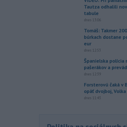
VIDEO: Pri pamätn
Tautza odhalili no
tabule
dnes 13:06
Tomáš: Takmer 200
búrkach dostane p
eur
dnes 12:53
Španielska polícia 
pašerákov a prevá
dnes 12:39
Forsterovú čaká v
opäť dvojboj, Volka
dnes 11:43
Politika na sociálnych 