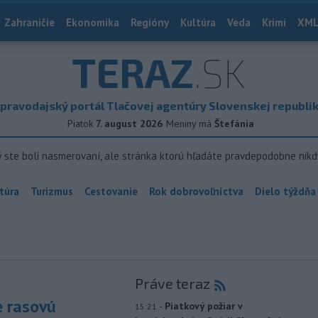
Zahraničie
Ekonomika
Regióny
Kultúra
Veda
Krimi
XML
TERAZ
.SK
pravodajský portál Tlačovej agentúry Slovenskej republi
Piatok
7. august 2026
Meniny má
Štefánia
ý ste boli nasmerovaní, ale stránka ktorú hľadáte pravdepodobne nikd
túra
Turizmus
Cestovanie
Rok dobrovoľníctva
Dielo týždňa
Práve teraz
e rasovú
-
Piatkový požiar v
15:21