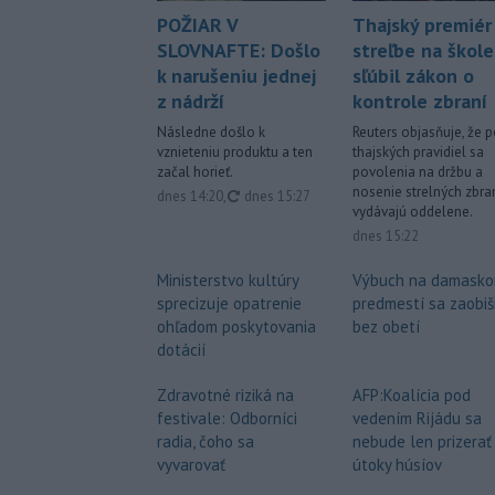
POŽIAR V
Thajský premiér
SLOVNAFTE: Došlo
streľbe na škole
k narušeniu jednej
sľúbil zákon o
z nádrží
kontrole zbraní
Následne došlo k
Reuters objasňuje, že 
vznieteniu produktu a ten
thajských pravidiel sa
začal horieť.
povolenia na držbu a
nosenie strelných zbra
aktualizované
dnes 14:20
,
dnes 15:27
vydávajú oddelene.
dnes 15:22
Ministerstvo kultúry
Výbuch na damask
sprecizuje opatrenie
predmestí sa zaobiš
ohľadom poskytovania
bez obetí
dotácií
Zdravotné riziká na
AFP:Koalícia pod
festivale: Odborníci
vedením Rijádu sa
radia, čoho sa
nebude len prizerať
vyvarovať
útoky húsíov