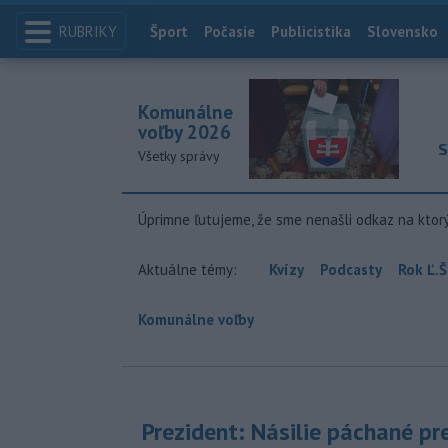
RUBRIKY
Index
Šport
Počasie
Publicistika
Slovensko
Komunálne
voľby 2026
S
Všetky správy
Úprimne ľutujeme, že sme nenašli odkaz na ktor
Aktuálne témy:
Kvízy
Podcasty
Rok Ľ.Š
Komunálne voľby
Prezident: Násilie páchané pr