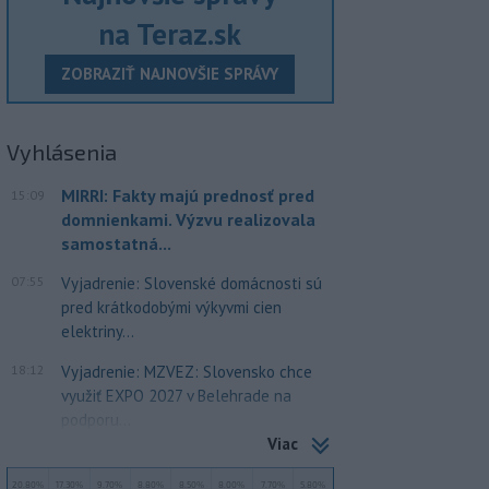
na Teraz.sk
ZOBRAZIŤ NAJNOVŠIE SPRÁVY
Vyhlásenia
MIRRI: Fakty majú prednosť pred
15:09
domnienkami. Výzvu realizovala
samostatná...
07:55
Vyjadrenie: Slovenské domácnosti sú
pred krátkodobými výkyvmi cien
elektriny...
18:12
Vyjadrenie: MZVEZ: Slovensko chce
využiť EXPO 2027 v Belehrade na
podporu...
Viac