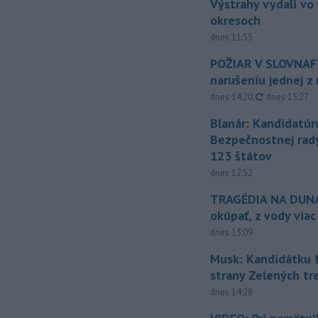
Výstrahy vydali vo
okresoch
dnes 11:55
POŽIAR V SLOVNAFT
narušeniu jednej z 
aktualizovan
dnes 14:20
,
dnes 15:27
Blanár: Kandidatúr
Bezpečnostnej rad
123 štátov
dnes 12:52
TRAGÉDIA NA DUNAJ
okúpať, z vody viac
dnes 13:09
Musk: Kandidátku 
strany Zelených tr
dnes 14:28