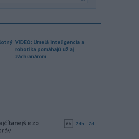
lotný
VIDEO: Umelá inteligencia a
robotika pomáhajú už aj
záchranárom
jčítanejšie zo
6h
24h
7d
práv