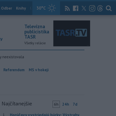
30
°C
 Odber
Knihy
Útulkovo
Magazín
News Now
Archív
TASR
Televízna
publicistika
TASR
ky
Všetky relácie
y neexistovala
Referendum
MS v hokeji
Najčítanejšie
6h
24h
7d
Horúčavy vystriedajú búrky: Výstrahy
1