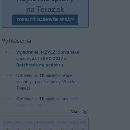
na Teraz.sk
ZOBRAZIŤ NAJNOVŠIE SPRÁVY
Vyhlásenia
Vyjadrenie: MZVEZ: Slovensko
18:12
chce využiť EXPO 2027 v
Belehrade na podporu...
12:26
Oznámenie: TK ministra práce,
sociálnych vecí a rodiny SR Erika
Tomáša
12:11
Oznámenie: TK ministra investícií
Samuela Migaľa
Viac