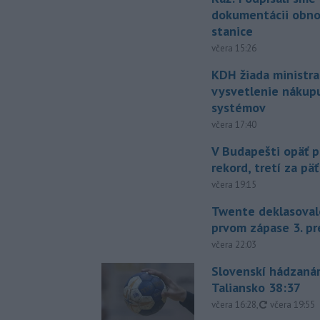
dokumentácii obno
stanice
včera 15:26
KDH žiada ministra
vysvetlenie nákup
systémov
včera 17:40
V Budapešti opäť p
rekord, tretí za pä
včera 19:15
Twente deklasoval
prvom zápase 3. pr
včera 22:03
Slovenskí hádzanár
Taliansko 38:37
aktualizovan
včera 16:28
,
včera 19:55