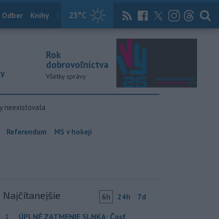
23
°C
 Odber
Knihy
Útulkovo
Magazín
News Now
Archív
TASR
Rok
dobrovoľníctva
ky
Všetky správy
y neexistovala
Referendum
MS v hokeji
Najčítanejšie
6h
24h
7d
ÚPLNÉ ZATMENIE SLNKA: Časť
1