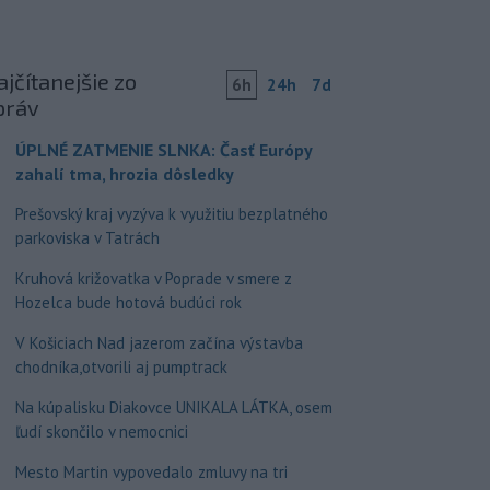
jčítanejšie zo
6h
24h
7d
práv
ÚPLNÉ ZATMENIE SLNKA: Časť Európy
zahalí tma, hrozia dôsledky
Prešovský kraj vyzýva k využitiu bezplatného
parkoviska v Tatrách
Kruhová križovatka v Poprade v smere z
Hozelca bude hotová budúci rok
V Košiciach Nad jazerom začína výstavba
chodníka,otvorili aj pumptrack
Na kúpalisku Diakovce UNIKALA LÁTKA, osem
ľudí skončilo v nemocnici
Mesto Martin vypovedalo zmluvy na tri