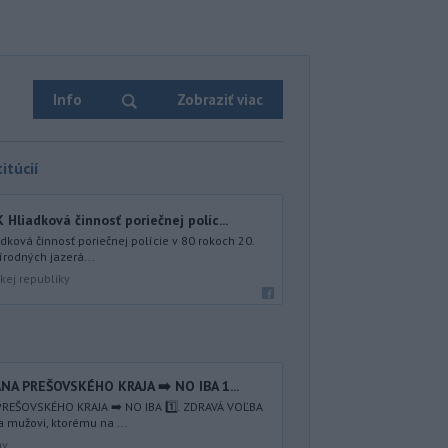
Info
Zobraziť viac
itúcií
iadková činnosť poriečnej políc...
ová činnosť poriečnej polície v 80 rokoch 20.
írodných jazerá...
kej republiky
NA PREŠOVSKÉHO KRAJA ➡️ NO IBA 1️...
REŠOVSKÉHO KRAJA ➡️ NO IBA 1️⃣. ZDRAVÁ VOĽBA
a mužovi, ktorému na ...
av