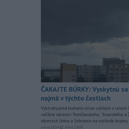
ČAKAJTE BÚRKY: Vyskytnú sa 
najmä v týchto častiach
Výstrahy pred búrkami ústav vyhlásil v celom 
väčšine okresov Trenčianskeho, Trnavského a Ž
okresoch Snina a Sobrance na východe krajiny.
aktualizované
včera 18:54
,
včera 19:09