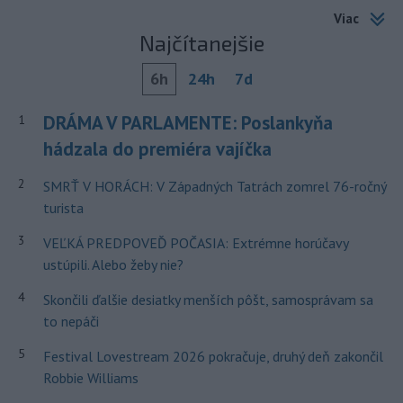
Viac
Najčítanejšie
6h
24h
7d
DRÁMA V PARLAMENTE: Poslankyňa
1
hádzala do premiéra vajíčka
2
SMRŤ V HORÁCH: V Západných Tatrách zomrel 76-ročný
turista
3
VEĽKÁ PREDPOVEĎ POČASIA: Extrémne horúčavy
ustúpili. Alebo žeby nie?
4
Skončili ďalšie desiatky menších pôšt, samosprávam sa
to nepáči
5
Festival Lovestream 2026 pokračuje, druhý deň zakončil
Robbie Williams