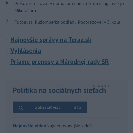
6
Prešov remizoval v domácom dueli 3. kola s Liptovským
Mikulášom
7
Futbalisti Ružomberka podľahli Podbrezovej v 3. kole
Najnovšie správy na Teraz.sk
Vyhlásenia
Priame prenosy z Národnej rady SR
Politika na sociálnych sieťach
Zobraziť viac
Info
Najnovšie videá
Najsledovanejšie videá