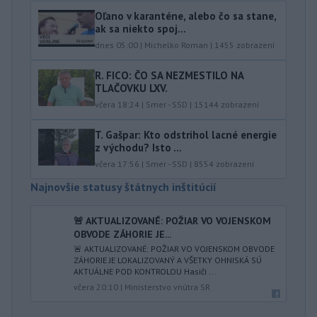
Oľano v karanténe, alebo čo sa stane,
ak sa niekto spoj...
dnes 05:00
|
Michelko Roman
|
1455
zobrazení
R. FICO: ČO SA NEZMESTILO NA
TLAČOVKU LXV.
včera 18:24
|
Smer - SSD
|
15144
zobrazení
T. Gašpar: Kto odstrihol lacné energie
z východu? Isto ...
včera 17:56
|
Smer - SSD
|
8554
zobrazení
Najnovšie statusy štátnych inštitúcií
🚨 AKTUALIZOVANÉ: POŽIAR VO VOJENSKOM
OBVODE ZÁHORIE JE...
🚨 AKTUALIZOVANÉ: POŽIAR VO VOJENSKOM OBVODE
ZÁHORIE JE LOKALIZOVANÝ A VŠETKY OHNISKÁ SÚ
AKTUÁLNE POD KONTROLOU Hasiči ...
včera 20:10
|
Ministerstvo vnútra SR