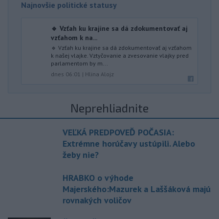
Najnovšie politické statusy
🔹 Vzťah ku krajine sa dá zdokumentovať aj
vzťahom k na...
🔹 Vzťah ku krajine sa dá zdokumentovať aj vzťahom
k našej vlajke. Vztyčovanie a zvesovanie vlajky pred
parlamentom by m...
dnes 06:01
|
Hlina Alojz
Neprehliadnite
VEĽKÁ PREDPOVEĎ POČASIA:
Extrémne horúčavy ustúpili. Alebo
žeby nie?
HRABKO o výhode
Majerského:Mazurek a Laššáková majú
rovnakých voličov