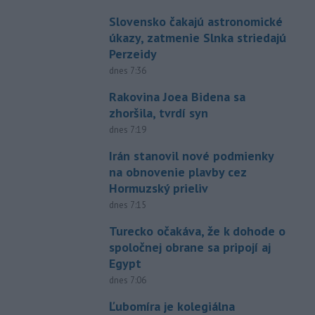
Slovensko čakajú astronomické
úkazy, zatmenie Slnka striedajú
Perzeidy
dnes 7:36
Rakovina Joea Bidena sa
zhoršila, tvrdí syn
dnes 7:19
Irán stanovil nové podmienky
na obnovenie plavby cez
Hormuzský prieliv
dnes 7:15
Turecko očakáva, že k dohode o
spoločnej obrane sa pripojí aj
Egypt
dnes 7:06
Ľubomíra je kolegiálna