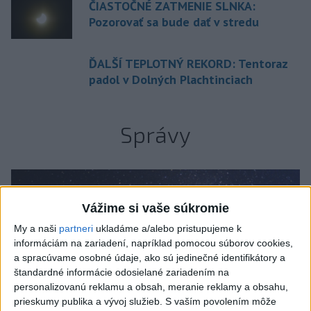
ČIASTOČNÉ ZATMENIE SLNKA:
Pozorovať sa bude dať v stredu
ĎALŠÍ TEPLOTNÝ REKORD: Tentoraz
padol v Dolných Plachtinciach
Správy
Vážime si vaše súkromie
My a naši
partneri
ukladáme a/alebo pristupujeme k
informáciám na zariadení, napríklad pomocou súborov cookies,
a spracúvame osobné údaje, ako sú jedinečné identifikátory a
štandardné informácie odosielané zariadením na
personalizovanú reklamu a obsah, meranie reklamy a obsahu,
prieskumy publika a vývoj služieb.
S vaším povolením môže