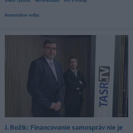
Dielo týždňa
Referendum
MS v hokeji
Komunálne voľby
J. Božik: Financovanie samospráv nie je