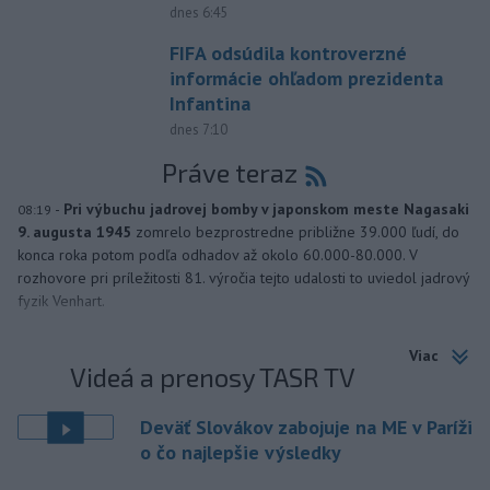
dnes 6:45
FIFA odsúdila kontroverzné
informácie ohľadom prezidenta
Infantina
dnes 7:10
Práve teraz
-
Pri výbuchu jadrovej bomby v japonskom meste Nagasaki
08:19
9. augusta 1945
zomrelo bezprostredne približne 39.000 ľudí, do
konca roka potom podľa odhadov až okolo 60.000-80.000. V
rozhovore pri príležitosti 81. výročia tejto udalosti to uviedol jadrový
fyzik Venhart.
Viac
Videá a prenosy TASR TV
Deväť Slovákov zabojuje na ME v Paríži
o čo najlepšie výsledky