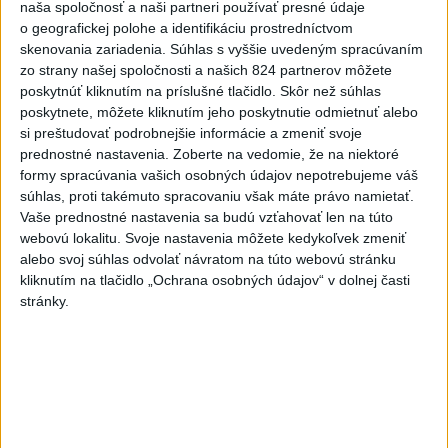
naša spoločnosť a naši partneri používať presné údaje
o geografickej polohe a identifikáciu prostredníctvom
skenovania zariadenia. Súhlas s vyššie uvedeným spracúvaním
zo strany našej spoločnosti a našich 824 partnerov môžete
Slovensko čakajú astronomické úkazy,
poskytnúť kliknutím na príslušné tlačidlo. Skôr než súhlas
zatmenie Slnka striedajú Perzeidy
poskytnete, môžete kliknutím jeho poskytnutie odmietnuť alebo
si preštudovať podrobnejšie informácie a zmeniť svoje
Zatmenie sa začne najskôr na východe krajiny.
prednostné nastavenia.
Zoberte na vedomie, že na niektoré
dnes 7:36
formy spracúvania vašich osobných údajov nepotrebujeme váš
súhlas, proti takémuto spracovaniu však máte právo namietať.
Slovensko
Vaše prednostné nastavenia sa budú vzťahovať len na túto
webovú lokalitu. Svoje nastavenia môžete kedykoľvek zmeniť
Fico: Suchá musia viesť k
alebo svoj súhlas odvolať návratom na túto webovú stránku
razantnejšej ochrane vody na
kliknutím na tlačidlo „Ochrana osobných údajov“ v dolnej časti
Slovensku
stránky.
včera 21:39
Polícia vyzýva mladých, aby boli opatrní s požívaním
alkoholu
MZVEZ: V Nemecku zavedú zákaz konzumácie alkoholu na