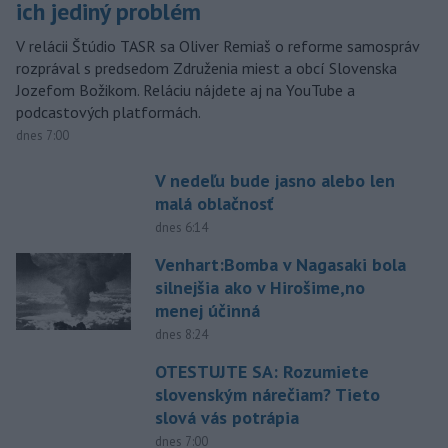
ich jediný problém
V relácii Štúdio TASR sa Oliver Remiaš o reforme samospráv
rozprával s predsedom Združenia miest a obcí Slovenska
Jozefom Božikom. Reláciu nájdete aj na YouTube a
podcastových platformách.
dnes 7:00
V nedeľu bude jasno alebo len
malá oblačnosť
dnes 6:14
Venhart:Bomba v Nagasaki bola
silnejšia ako v Hirošime,no
menej účinná
dnes 8:24
OTESTUJTE SA: Rozumiete
slovenským nárečiam? Tieto
slová vás potrápia
dnes 7:00