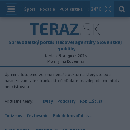
24
°C
Index
Šport
Počasie
Publicistika
Slovensko
Zahranič
TERAZ
.SK
Spravodajský portál Tlačovej agentúry Slovenskej
republiky
Nedela
9. august 2026
Meniny má
Ľubomíra
Úprimne ľutujeme, že sme nenašli odkaz na ktorý ste boli
nasmerovaní, ale stránka ktorú hľadáte pravdepodobne nikdy
neexistovala
Aktuálne témy:
Kvízy
Podcasty
Rok Ľ.Štúra
Turizmus
Cestovanie
Rok dobrovoľníctva