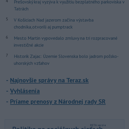
4
Prešovský kraj vyzýva k využitiu bezplatného parkoviska v
Tatrách
5
V Košiciach Nad jazerom začína výstavba
chodníka,otvorili aj pumptrack
6
Mesto Martin vypovedalo zmluvy na tri rozpracované
investičné akcie
7
Historik Zajac: Územie Slovenska bolo jadrom poľsko-
uhorských vzťahov
Najnovšie správy na Teraz.sk
Vyhlásenia
Priame prenosy z Národnej rady SR