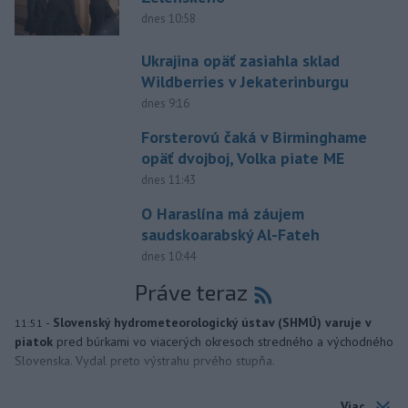
dnes 10:58
Ukrajina opäť zasiahla sklad
Wildberries v Jekaterinburgu
dnes 9:16
Forsterovú čaká v Birminghame
opäť dvojboj, Volka piate ME
dnes 11:43
O Haraslína má záujem
saudskoarabský Al-Fateh
dnes 10:44
Práve teraz
-
Slovenský hydrometeorologický ústav (SHMÚ) varuje v
11:51
piatok
pred búrkami vo viacerých okresoch stredného a východného
Slovenska. Vydal preto výstrahu prvého stupňa.
Viac