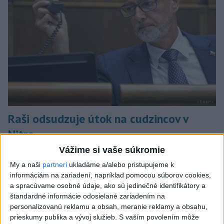
Raši odsudzuje útok na cudzincov v
Nitre
Vážime si vaše súkromie
Verí, že polícia páchateľov nájde a za tento čin ponesú
následky.
My a naši
partneri
ukladáme a/alebo pristupujeme k
dnes 8:41
informáciám na zariadení, napríklad pomocou súborov cookies,
a spracúvame osobné údaje, ako sú jedinečné identifikátory a
Slovensko
štandardné informácie odosielané zariadením na
personalizovanú reklamu a obsah, meranie reklamy a obsahu,
Horúčavy vystriedajú búrky: Výstrahy
prieskumy publika a vývoj služieb.
S vaším povolením môže