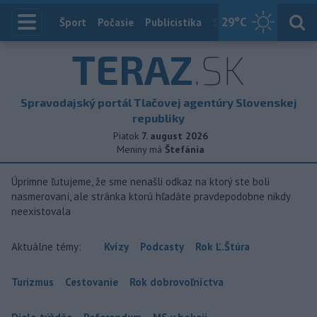
29
°C
Index
Šport
Počasie
Publicistika
Slovensko
Zahranič
TERAZ
.SK
Spravodajský portál Tlačovej agentúry Slovenskej
republiky
Piatok
7. august 2026
Meniny má
Štefánia
Úprimne ľutujeme, že sme nenašli odkaz na ktorý ste boli
nasmerovaní, ale stránka ktorú hľadáte pravdepodobne nikdy
neexistovala
Aktuálne témy:
Kvízy
Podcasty
Rok Ľ.Štúra
Turizmus
Cestovanie
Rok dobrovoľníctva