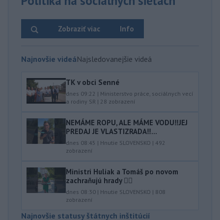
Politika na sociálnych sieťach
Zobraziť viac
Info
Najnovšie videá
Najsledovanejšie videá
TK v obci Senné
dnes 09:22
|
Ministerstvo práce, sociálnych vecí
a rodiny SR
|
28
zobrazení
NEMÁME ROPU, ALE MÁME VODU‼️JEJ
PREDAJ JE VLASTIZRADA‼️...
dnes 08:45
|
Hnutie SLOVENSKO
|
492
zobrazení
Ministri Huliak a Tomáš po novom
zachraňujú hrady 🤦‍♂️
dnes 08:30
|
Hnutie SLOVENSKO
|
808
zobrazení
Najnovšie statusy štátnych inštitúcií