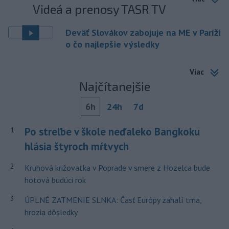
Videá a prenosy TASR TV
Deväť Slovákov zabojuje na ME v Paríži
o čo najlepšie výsledky
Viac
Najčítanejšie
6h
24h
7d
Po streľbe v škole neďaleko Bangkoku
1
hlásia štyroch mŕtvych
2
Kruhová križovatka v Poprade v smere z Hozelca bude
hotová budúci rok
3
ÚPLNÉ ZATMENIE SLNKA: Časť Európy zahalí tma,
hrozia dôsledky