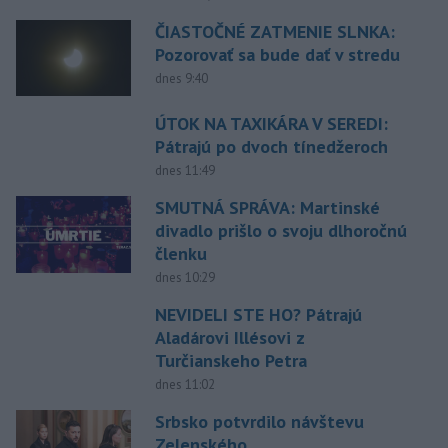
ČIASTOČNÉ ZATMENIE SLNKA:
Pozorovať sa bude dať v stredu
dnes 9:40
ÚTOK NA TAXIKÁRA V SEREDI:
Pátrajú po dvoch tínedžeroch
dnes 11:49
SMUTNÁ SPRÁVA: Martinské
divadlo prišlo o svoju dlhoročnú
členku
dnes 10:29
NEVIDELI STE HO? Pátrajú
Aladárovi Illésovi z
Turčianskeho Petra
dnes 11:02
Srbsko potvrdilo návštevu
Zelenského