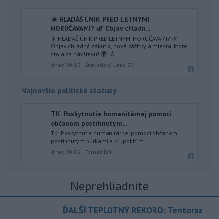
☀️ HĽADÁŠ ÚNIK PRED LETNÝMI
HORÚČAVAMI? 🌿 Objav chladn...
☀️ HĽADÁŠ ÚNIK PRED LETNÝMI HORÚČAVAMI? 🌿
Objav chladné zákutia, nové zážitky a miesta, ktoré
stoja za návštevu! 🌍 LÁ...
dnes 09:13
|
Štatistický úrad SR
Najnovšie politické statusy
TK: Poskytnutie humanitárnej pomoci
občanom postihnutým...
TK: Poskytnutie humanitárnej pomoci občanom
postihnutým búrkami a krupobitím.
dnes 09:05
|
Tomáš Erik
Neprehliadnite
ĎALŠÍ TEPLOTNÝ REKORD: Tentoraz