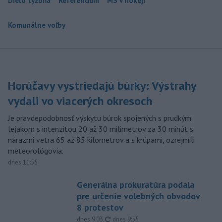
Dielo týždňa
Referendum
MS v hokeji
Komunálne voľby
Horúčavy vystriedajú búrky: Výstrahy
vydali vo viacerých okresoch
Je pravdepodobnosť výskytu búrok spojených s prudkým
lejakom s intenzitou 20 až 30 milimetrov za 30 minút s
nárazmi vetra 65 až 85 kilometrov a s krúpami, ozrejmili
meteorológovia.
dnes 11:55
Generálna prokuratúra podala
pre určenie volebných obvodov
8 protestov
aktualizované
dnes 9:03
,
dnes 9:55