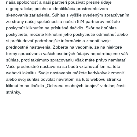
naša spoločnosť a naši partneri používať presné údaje
vydali vo viacerých okresoch
o geografickej polohe a identifikáciu prostredníctvom
dnes 11:55
skenovania zariadenia. Súhlas s vyššie uvedeným spracúvaním
zo strany našej spoločnosti a našich 824 partnerov môžete
NKÚ: Časť dotácií schválili VÚC bez jasných hodnotiacich
poskytnúť kliknutím na príslušné tlačidlo. Skôr než súhlas
kritérií
poskytnete, môžete kliknutím jeho poskytnutie odmietnuť alebo
si preštudovať podrobnejšie informácie a zmeniť svoje
Rezort vnútra požiada NBÚ o nezávislé posúdenie radarov
prednostné nastavenia.
Zoberte na vedomie, že na niektoré
formy spracúvania vašich osobných údajov nepotrebujeme váš
súhlas, proti takémuto spracovaniu však máte právo namietať.
T. Stohlová:EK považuje zonácie za problematické a žiada o
Vaše prednostné nastavenia sa budú vzťahovať len na túto
ich nápravu
webovú lokalitu. Svoje nastavenia môžete kedykoľvek zmeniť
alebo svoj súhlas odvolať návratom na túto webovú stránku
Zahraničie
kliknutím na tlačidlo „Ochrana osobných údajov“ v dolnej časti
stránky.
V Grécku starostu mestečka obvinili
v prípade požiaru neďaleko Atén
dnes 11:45
V Južnej Kórei vyvolal dialóg s KĽDR spor ministrov
zahraničia