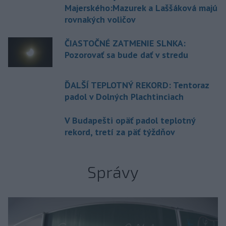
Majerského:Mazurek a Laššáková majú
rovnakých voličov
ČIASTOČNÉ ZATMENIE SLNKA:
Pozorovať sa bude dať v stredu
ĎALŠÍ TEPLOTNÝ REKORD: Tentoraz
padol v Dolných Plachtinciach
V Budapešti opäť padol teplotný
rekord, tretí za päť týždňov
Správy