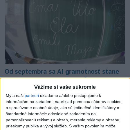
Od septembra sa AI gramotnosť stane
súčasťou vzdelávania na ZŠ
Vážime si vaše súkromie
Žiaci sa budú podľa ministerstva učiť rozumieť tomu, ako AI
My a naši
partneri
ukladáme a/alebo pristupujeme k
funguje, kde sú jej limity, aj to, ako si budovať zdravý vzťah k
informáciám na zariadení, napríklad pomocou súborov cookies,
technológiám.
a spracúvame osobné údaje, ako sú jedinečné identifikátory a
dnes 10:53
štandardné informácie odosielané zariadením na
personalizovanú reklamu a obsah, meranie reklamy a obsahu,
Slovensko
prieskumy publika a vývoj služieb.
S vaším povolením môže