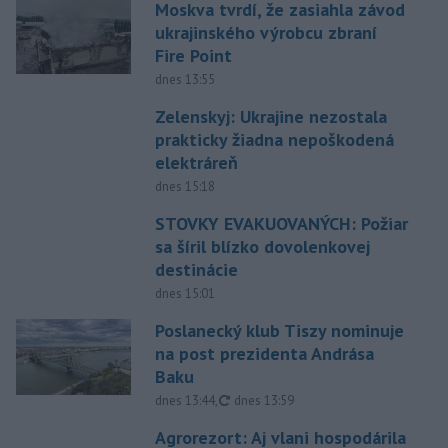
Moskva tvrdí, že zasiahla závod
ukrajinského výrobcu zbraní
Fire Point
dnes 13:55
Zelenskyj: Ukrajine nezostala
prakticky žiadna nepoškodená
elektráreň
dnes 15:18
STOVKY EVAKUOVANÝCH: Požiar
sa šíril blízko dovolenkovej
destinácie
dnes 15:01
Poslanecký klub Tiszy nominuje
na post prezidenta Andrása
Baku
aktualizované
dnes 13:44
,
dnes 13:59
Agrorezort: Aj vlani hospodárila