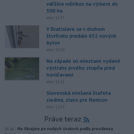
väčšina roľníkov na výmere do
500 ha
dnes 12:27
V Bratislave sa v druhom
štvrťroku predalo 652 nových
bytov
dnes 15:10
Na západe sú miestami vydané
výstrahy prvého stupňa pred
horúčavami
dnes 11:21
Slovenská miešaná štafeta
siedma, zlato pre Nemcov
dnes 12:19
Práve teraz
-
Na Ukrajine po ruských útokoch podľa prezidenta
15:16