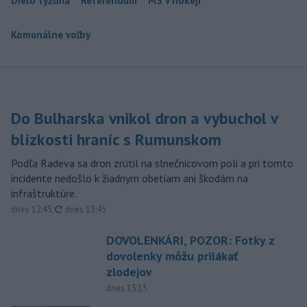
Dielo týždňa
Referendum
MS v hokeji
Komunálne voľby
Do Bulharska vnikol dron a vybuchol v
blízkosti hraníc s Rumunskom
Podľa Radeva sa dron zrútil na slnečnicovom poli a pri tomto
incidente nedošlo k žiadnym obetiam ani škodám na
infraštruktúre.
aktualizované
dnes 12:45
,
dnes 13:45
DOVOLENKÁRI, POZOR: Fotky z
dovolenky môžu prilákať
zlodejov
dnes 15:15