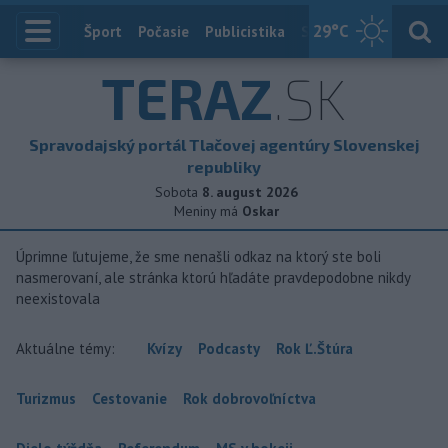
29
°C
Index
Šport
Počasie
Publicistika
Slovensko
Zahranič
TERAZ
.SK
Spravodajský portál Tlačovej agentúry Slovenskej
republiky
Sobota
8. august 2026
Meniny má
Oskar
Úprimne ľutujeme, že sme nenašli odkaz na ktorý ste boli
nasmerovaní, ale stránka ktorú hľadáte pravdepodobne nikdy
neexistovala
Aktuálne témy:
Kvízy
Podcasty
Rok Ľ.Štúra
Turizmus
Cestovanie
Rok dobrovoľníctva