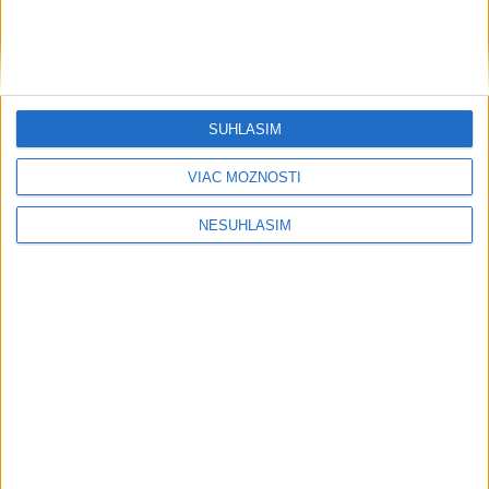
SÚHLASÍM
VIAC MOŽNOSTÍ
NESÚHLASÍM
....