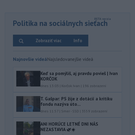
Politika na sociálnych sieťach
Zobraziť viac
Info
Najnovšie videá
Najsledovanejšie videá
Keď sa pomýliš, aj pravdu povieš | Ivan
KORČOK
dnes 13:03
|
Korčok Ivan
|
196
zobrazení
T. Gašpar: PS žije z dotácií a kritiku
fondu nazýva úto...
dnes 11:57
|
Smer - SSD
|
3559
zobrazení
ANI HORÚCE LETNÉ DNI NÁS
NEZASTAVIA 🌿☀️