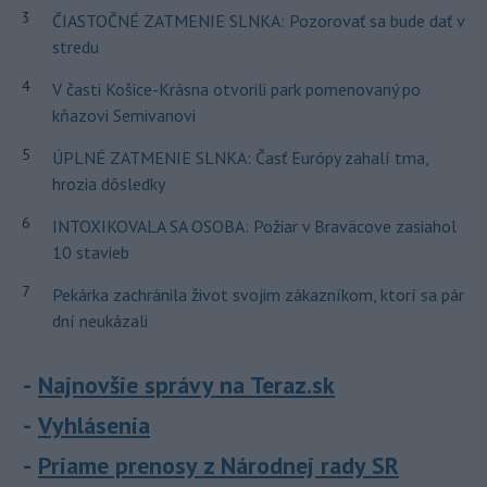
3
ČIASTOČNÉ ZATMENIE SLNKA: Pozorovať sa bude dať v
stredu
4
V časti Košice-Krásna otvorili park pomenovaný po
kňazovi Semivanovi
5
ÚPLNÉ ZATMENIE SLNKA: Časť Európy zahalí tma,
hrozia dôsledky
6
INTOXIKOVALA SA OSOBA: Požiar v Braväcove zasiahol
10 stavieb
7
Pekárka zachránila život svojim zákazníkom, ktorí sa pár
dní neukázali
Najnovšie správy na Teraz.sk
Vyhlásenia
Priame prenosy z Národnej rady SR