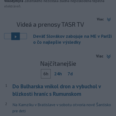
Volodymyra
Zelenského nezostala žiadna nepoškodená tepelná
elektráreň.
Viac
Videá a prenosy TASR TV
Deväť Slovákov zabojuje na ME v Paríži
o čo najlepšie výsledky
Viac
Najčítanejšie
6h
24h
7d
Do Bulharska vnikol dron a vybuchol v
1
blízkosti hraníc s Rumunskom
2
Na Kamzíku v Bratislave v sobotu otvoria nové Šantisko
pre deti