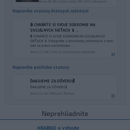
dnes 06:00
|
Úrad vlády SR
|
433
zobrazení
Najnovšie statusy štátnych inštitúcií
🔒 CHRÁŇTE SI SVOJE SÚKROMIE NA
SOCIÁLNYCH SIEŤACH 📱 ...
🔒 CHRÁŇTE SI SVOJE SÚKROMIE NA SOCIÁLNYCH
SIEŤACH 📱 Fotografie z dovolenky, informácie o tom,
kde sa práve nachádzate...
dnes 11:38
|
Polícia Slovenskej republiky
Najnovšie politické statusy
ĎAKUJEME ZA DÔVERU✌️
ĎAKUJEME ZA DÔVERU✌️
dnes 12:46
|
Mikulec Roman
Neprehliadnite
HRABKO o výhode