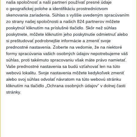
naša spoločnosť a naši partneri používať presné údaje
DOVOLENKÁRI, POZOR: Fotky z
o geografickej polohe a identifikáciu prostredníctvom
dovolenky môžu prilákať zlodejov
skenovania zariadenia. Súhlas s vyššie uvedeným spracúvaním
dnes 15:15
zo strany našej spoločnosti a našich 824 partnerov môžete
poskytnúť kliknutím na príslušné tlačidlo. Skôr než súhlas
poskytnete, môžete kliknutím jeho poskytnutie odmietnuť alebo
Kúpele Brusno pripravujú 19. ročník festivalu Jozefa
si preštudovať podrobnejšie informácie a zmeniť svoje
Bednárika
prednostné nastavenia.
Zoberte na vedomie, že na niektoré
formy spracúvania vašich osobných údajov nepotrebujeme váš
Dielo týždňa SNG: Za(k)liate peniaze - liatie od Miloša Boďu
súhlas, proti takémuto spracovaniu však máte právo namietať.
Vaše prednostné nastavenia sa budú vzťahovať len na túto
webovú lokalitu. Svoje nastavenia môžete kedykoľvek zmeniť
Klimatológ: Zeleň môže významným spôsobom
alebo svoj súhlas odvolať návratom na túto webovú stránku
ovplyvňovať klímu miest
kliknutím na tlačidlo „Ochrana osobných údajov“ v dolnej časti
stránky.
Zahraničie
Zelenskyj: Ukrajine nezostala
prakticky žiadna nepoškodená
elektráreň
dnes 15:18