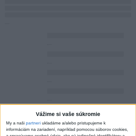
....
....
....
....
....
Vážime si vaše súkromie
....
My a naši
partneri
ukladáme a/alebo pristupujeme k
informáciám na zariadení, napríklad pomocou súborov cookies,
a spracúvame osobné údaje, ako sú jedinečné identifikátory a