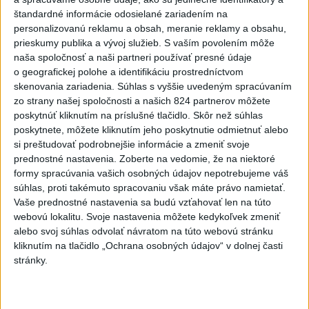
....
štandardné informácie odosielané zariadením na
Práve teraz
personalizovanú reklamu a obsah, meranie reklamy a obsahu,
prieskumy publika a vývoj služieb.
S vaším povolením môže
naša spoločnosť a naši partneri používať presné údaje
-
o geografickej polohe a identifikáciu prostredníctvom
skenovania zariadenia. Súhlas s vyššie uvedeným spracúvaním
zo strany našej spoločnosti a našich 824 partnerov môžete
Viac
poskytnúť kliknutím na príslušné tlačidlo. Skôr než súhlas
Videá a prenosy TASR TV
poskytnete, môžete kliknutím jeho poskytnutie odmietnuť alebo
si preštudovať podrobnejšie informácie a zmeniť svoje
prednostné nastavenia.
Zoberte na vedomie, že na niektoré
formy spracúvania vašich osobných údajov nepotrebujeme váš
súhlas, proti takémuto spracovaniu však máte právo namietať.
Vaše prednostné nastavenia sa budú vzťahovať len na túto
webovú lokalitu. Svoje nastavenia môžete kedykoľvek zmeniť
Viac
alebo svoj súhlas odvolať návratom na túto webovú stránku
Najnovšie správy na Teraz.sk
kliknutím na tlačidlo „Ochrana osobných údajov“ v dolnej časti
stránky.
Vyhlásenia
Priame prenosy z Národnej rady SR