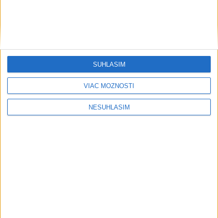
SÚHLASÍM
VIAC MOŽNOSTÍ
NESÚHLASÍM
TERAZ
.SK
Facebook
Twitter
RSS
page
page
feed
O portáli