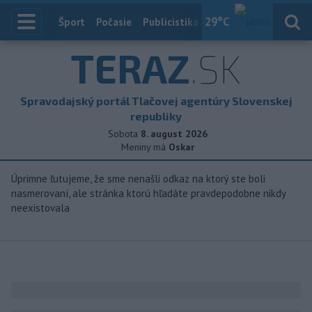
29
°C
Index
Šport
Počasie
Publicistika
Slovensko
Zahranič
TERAZ
.SK
Spravodajský portál Tlačovej agentúry Slovenskej
republiky
Sobota
8. august 2026
Meniny má
Oskar
Úprimne ľutujeme, že sme nenašli odkaz na ktorý ste boli
nasmerovaní, ale stránka ktorú hľadáte pravdepodobne nikdy
neexistovala