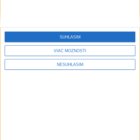
SÚHLASÍM
VIAC MOŽNOSTÍ
NESÚHLASÍM
....