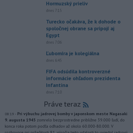
Hormuzský prieliv
dnes 7:15
Turecko očakáva, že k dohode o
spoločnej obrane sa pripojí aj
Egypt
dnes 7:06
Ľubomíra je kolegiálna
dnes 6:45
FIFA odsúdila kontroverzné
informácie ohľadom prezidenta
Infantina
dnes 7:10
Práve teraz
-
Pri výbuchu jadrovej bomby v japonskom meste Nagasaki
08:19
9. augusta 1945
zomrelo bezprostredne približne 39.000 ľudí, do
konca roka potom podľa odhadov až okolo 60.000-80.000. V
rozhovore pri príležitosti 81. výročia tejto udalosti to uviedol jadrový