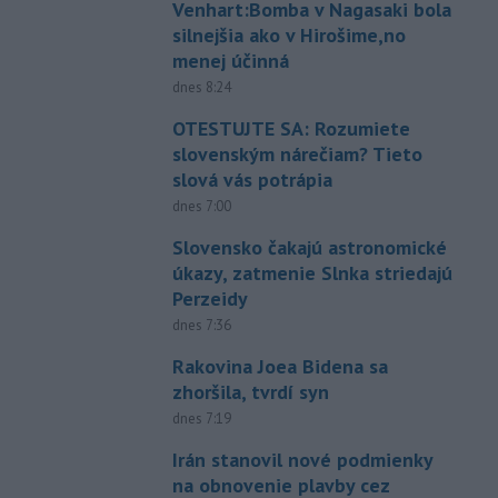
Venhart:Bomba v Nagasaki bola
silnejšia ako v Hirošime,no
menej účinná
dnes 8:24
OTESTUJTE SA: Rozumiete
slovenským nárečiam? Tieto
slová vás potrápia
dnes 7:00
Slovensko čakajú astronomické
úkazy, zatmenie Slnka striedajú
Perzeidy
dnes 7:36
Rakovina Joea Bidena sa
zhoršila, tvrdí syn
dnes 7:19
Irán stanovil nové podmienky
na obnovenie plavby cez