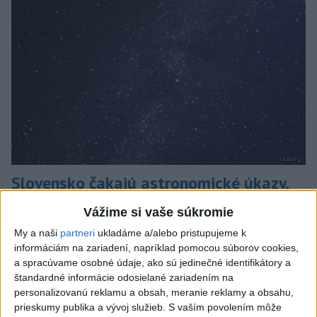
Slovensko čakajú astronomické úkazy,
zatmenie Slnka striedajú Perzeidy
Vážime si vaše súkromie
Zatmenie sa začne najskôr na východe krajiny.
My a naši
partneri
ukladáme a/alebo pristupujeme k
dnes 7:36
informáciám na zariadení, napríklad pomocou súborov cookies,
a spracúvame osobné údaje, ako sú jedinečné identifikátory a
Slovensko
štandardné informácie odosielané zariadením na
personalizovanú reklamu a obsah, meranie reklamy a obsahu,
Fico: Suchá musia viesť k
prieskumy publika a vývoj služieb.
S vaším povolením môže