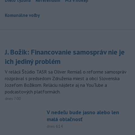
Dielo týždňa
Referendum
MS v hokeji
Komunálne voľby
J. Božik: Financovanie samospráv nie je
ich jediný problém
V relácii Štúdio TASR sa Oliver Remiaš o reforme samospráv
rozprával s predsedom Združenia miest a obcí Slovenska
Jozefom Božikom. Reláciu nájdete aj na YouTube a
podcastových platformách.
dnes 7:00
V nedeľu bude jasno alebo len
malá oblačnosť
dnes 6:14