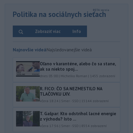
Politika na sociálnych sieťach
Zobraziť viac
Info
Najnovšie videá
Najsledovanejšie videá
Oľano v karanténe, alebo čo sa stane,
ak sa niekto spoj...
dnes 05:00
|
Michelko Roman
|
1455
zobrazení
R. FICO: ČO SA NEZMESTILO NA
TLAČOVKU LXV.
včera 18:24
|
Smer - SSD
|
15144
zobrazení
T. Gašpar: Kto odstrihol lacné energie
z východu? Isto ...
včera 17:56
|
Smer - SSD
|
8554
zobrazení