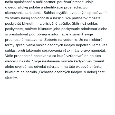
naša spoločnosť a naši partneri používať presné údaje
razantnejšej ochrane vody na
o geografickej polohe a identifikáciu prostredníctvom
Slovensku
skenovania zariadenia. Súhlas s vyššie uvedeným spracúvaním
včera 21:39
zo strany našej spoločnosti a našich 824 partnerov môžete
poskytnúť kliknutím na príslušné tlačidlo. Skôr než súhlas
Polícia vyzýva mladých, aby boli opatrní s požívaním
poskytnete, môžete kliknutím jeho poskytnutie odmietnuť alebo
alkoholu
si preštudovať podrobnejšie informácie a zmeniť svoje
prednostné nastavenia.
Zoberte na vedomie, že na niektoré
MZVEZ: V Nemecku zavedú zákaz konzumácie alkoholu na
formy spracúvania vašich osobných údajov nepotrebujeme váš
staniciach
súhlas, proti takémuto spracovaniu však máte právo namietať.
Vaše prednostné nastavenia sa budú vzťahovať len na túto
POZOR NA HARÚČAVY: SHMÚ vydalo výstrahy prvého
webovú lokalitu. Svoje nastavenia môžete kedykoľvek zmeniť
stupňa pred teplom
alebo svoj súhlas odvolať návratom na túto webovú stránku
kliknutím na tlačidlo „Ochrana osobných údajov“ v dolnej časti
Zahraničie
stránky.
Venhart:Bomba v Nagasaki bola
silnejšia ako v Hirošime,no menej
účinná
dnes 8:24
ICE chce do konca mesiaca vybaviť každého agenta v teréne