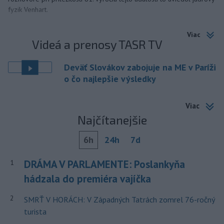
fyzik Venhart.
Viac
Videá a prenosy TASR TV
Deväť Slovákov zabojuje na ME v Paríži
o čo najlepšie výsledky
Viac
Najčítanejšie
6h
24h
7d
DRÁMA V PARLAMENTE: Poslankyňa
1
hádzala do premiéra vajíčka
2
SMRŤ V HORÁCH: V Západných Tatrách zomrel 76-ročný
turista