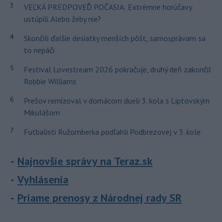
3
VEĽKÁ PREDPOVEĎ POČASIA: Extrémne horúčavy
ustúpili. Alebo žeby nie?
4
Skončili ďalšie desiatky menších pôšt, samosprávam sa
to nepáči
5
Festival Lovestream 2026 pokračuje, druhý deň zakončil
Robbie Williams
6
Prešov remizoval v domácom dueli 3. kola s Liptovským
Mikulášom
7
Futbalisti Ružomberka podľahli Podbrezovej v 3. kole
Najnovšie správy na Teraz.sk
Vyhlásenia
Priame prenosy z Národnej rady SR