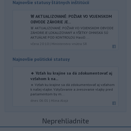
Najnovšie statusy štátnych inštitúcií
🚨 AKTUALIZOVANÉ: POŽIAR VO VOJENSKOM
OBVODE ZÁHORIE JE...
🚨 AKTUALIZOVANÉ: POŽIAR VO VOJENSKOM OBVODE
ZÁHORIE JE LOKALIZOVANÝ A VŠETKY OHNISKÁ SÚ
AKTUÁLNE POD KONTROLOU Hasiči ...
včera 20:10
|
Ministerstvo vnútra SR
Najnovšie politické statusy
🔹 Vzťah ku krajine sa dá zdokumentovať aj
vzťahom k na...
🔹 Vzťah ku krajine sa dá zdokumentovať aj vzťahom
k našej vlajke. Vztyčovanie a zvesovanie vlajky pred
parlamentom by m...
dnes 06:01
|
Hlina Alojz
Neprehliadnite