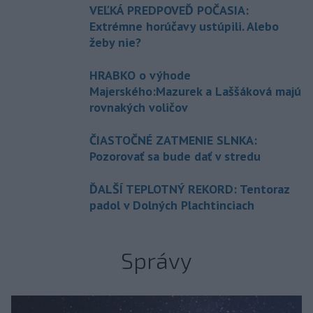
VEĽKÁ PREDPOVEĎ POČASIA:
Extrémne horúčavy ustúpili. Alebo
žeby nie?
HRABKO o výhode
Majerského:Mazurek a Laššáková majú
rovnakých voličov
ČIASTOČNÉ ZATMENIE SLNKA:
Pozorovať sa bude dať v stredu
ĎALŠÍ TEPLOTNÝ REKORD: Tentoraz
padol v Dolných Plachtinciach
Správy