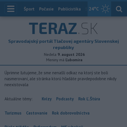
24
°C
Index
Šport
Počasie
Publicistika
Slovensko
Zahranič
TERAZ
.SK
Spravodajský portál Tlačovej agentúry Slovenskej
republiky
Nedela
9. august 2026
Meniny má
Ľubomíra
Úprimne ľutujeme, že sme nenašli odkaz na ktorý ste boli
nasmerovaní, ale stránka ktorú hľadáte pravdepodobne nikdy
neexistovala
Aktuálne témy:
Kvízy
Podcasty
Rok Ľ.Štúra
Turizmus
Cestovanie
Rok dobrovoľníctva