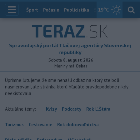
19
°C
Index
Šport
Počasie
Publicistika
Slovensko
Zahranič
TERAZ
.SK
Spravodajský portál Tlačovej agentúry Slovenskej
republiky
Sobota
8. august 2026
Meniny má
Oskar
Úprimne ľutujeme, že sme nenašli odkaz na ktorý ste boli
nasmerovaní, ale stránka ktorú hľadáte pravdepodobne nikdy
neexistovala
Aktuálne témy:
Kvízy
Podcasty
Rok Ľ.Štúra
Turizmus
Cestovanie
Rok dobrovoľníctva