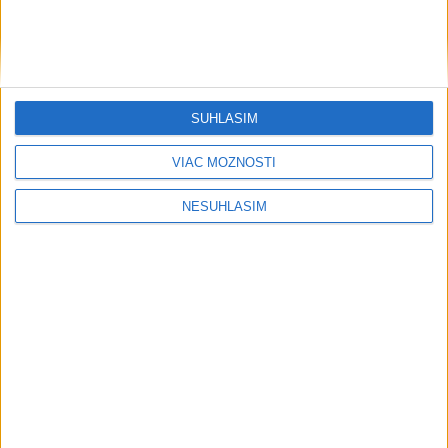
SÚHLASÍM
VIAC MOŽNOSTÍ
....
NESÚHLASÍM