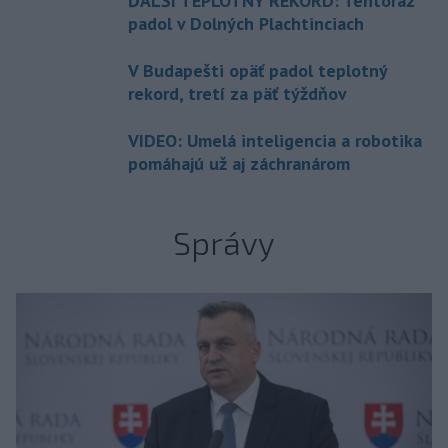
ĎALŠÍ TEPLOTNÝ REKORD: Tentoraz
padol v Dolných Plachtinciach
V Budapešti opäť padol teplotný
rekord, tretí za päť týždňov
VIDEO: Umelá inteligencia a robotika
pomáhajú už aj záchranárom
Správy