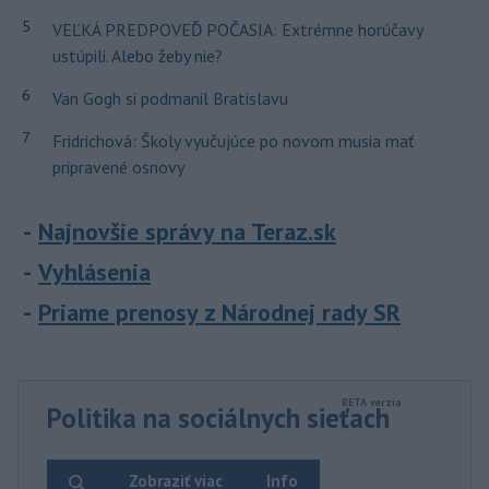
5
VEĽKÁ PREDPOVEĎ POČASIA: Extrémne horúčavy
ustúpili. Alebo žeby nie?
6
Van Gogh si podmanil Bratislavu
7
Fridrichová: Školy vyučujúce po novom musia mať
pripravené osnovy
Najnovšie správy na Teraz.sk
Vyhlásenia
Priame prenosy z Národnej rady SR
Politika na sociálnych sieťach
Zobraziť viac
Info