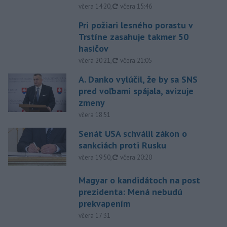
aktualizované
včera 14:20
,
včera 15:46
Pri požiari lesného porastu v
Trstíne zasahuje takmer 50
hasičov
aktualizované
včera 20:21
,
včera 21:05
A. Danko vylúčil, že by sa SNS
pred voľbami spájala, avizuje
zmeny
včera 18:51
Senát USA schválil zákon o
sankciách proti Rusku
aktualizované
včera 19:50
,
včera 20:20
Magyar o kandidátoch na post
prezidenta: Mená nebudú
prekvapením
včera 17:31