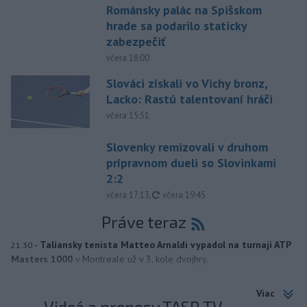
Románsky palác na Spišskom
hrade sa podarilo staticky
zabezpečiť
včera 18:00
Slováci získali vo Vichy bronz,
Lacko: Rastú talentovaní hráči
včera 15:51
Slovenky remizovali v druhom
prípravnom dueli so Slovinkami
2:2
aktualizované
včera 17:13
,
včera 19:45
Práve teraz
-
Taliansky tenista Matteo Arnaldi vypadol na turnaji ATP
21:30
Masters 1000
v Montreale už v 3. kole dvojhry.
Viac
Videá a prenosy TASR TV