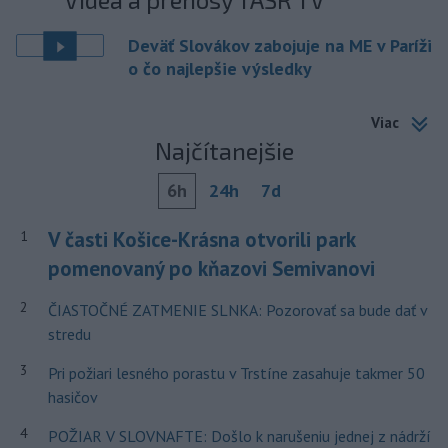
Deväť Slovákov zabojuje na ME v Paríži
o čo najlepšie výsledky
Viac
Najčítanejšie
6h
24h
7d
V časti Košice-Krásna otvorili park
1
pomenovaný po kňazovi Semivanovi
2
ČIASTOČNÉ ZATMENIE SLNKA: Pozorovať sa bude dať v
stredu
3
Pri požiari lesného porastu v Trstíne zasahuje takmer 50
hasičov
4
POŽIAR V SLOVNAFTE: Došlo k narušeniu jednej z nádrží