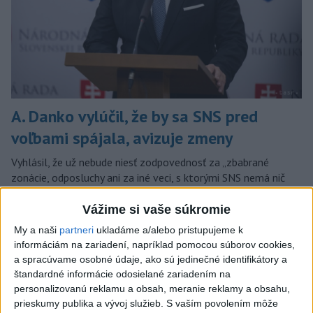
A. Danko vylúčil, že by sa SNS pred
voľbami spájala, avizuje zmeny
Vyhlásil, že už nebude niesť zodpovednosť za „zbabrané
zonácie, odposluchy ani za iné veci, s ktorými SNS nemá nič
spoločné“.
Vážime si vaše súkromie
včera 18:51
My a naši
partneri
ukladáme a/alebo pristupujeme k
Slovensko
informáciám na zariadení, napríklad pomocou súborov cookies,
a spracúvame osobné údaje, ako sú jedinečné identifikátory a
KDH od polície očakáva rýchle
štandardné informácie odosielané zariadením na
vyšetrenie útoku na cudzincov v
personalizovanú reklamu a obsah, meranie reklamy a obsahu,
Nitre
prieskumy publika a vývoj služieb.
S vaším povolením môže