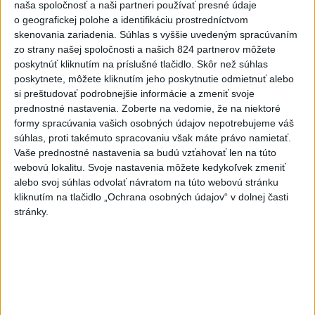
naša spoločnosť a naši partneri používať presné údaje
včera 18:06
o geografickej polohe a identifikáciu prostredníctvom
skenovania zariadenia. Súhlas s vyššie uvedeným spracúvaním
Rezort školstva pomôže samosprávam s určovaním
zo strany našej spoločnosti a našich 824 partnerov môžete
školských obvodov
poskytnúť kliknutím na príslušné tlačidlo. Skôr než súhlas
poskytnete, môžete kliknutím jeho poskytnutie odmietnuť alebo
O jedného prevádzača menej: Prispela k tomu aj slovenská
si preštudovať podrobnejšie informácie a zmeniť svoje
polícia
prednostné nastavenia.
Zoberte na vedomie, že na niektoré
formy spracúvania vašich osobných údajov nepotrebujeme váš
POŽIAR V SLOVNAFTE: Došlo k narušeniu jednej z nádrží
súhlas, proti takémuto spracovaniu však máte právo namietať.
Vaše prednostné nastavenia sa budú vzťahovať len na túto
webovú lokalitu. Svoje nastavenia môžete kedykoľvek zmeniť
Zahraničie
alebo svoj súhlas odvolať návratom na túto webovú stránku
kliknutím na tlačidlo „Ochrana osobných údajov“ v dolnej časti
Turecko: Nová obranná dohoda nie v
stránky.
rozpore so záväzkami voči NATO
včera 22:09
Ruská ambasáda označila nález dronu na letisku v Lipsku za
provokáciu