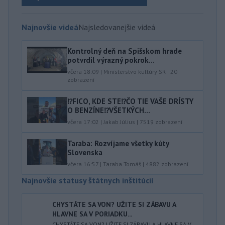
Najnovšie videá
Najsledovanejšie videá
Kontrolný deň na Spišskom hrade
potvrdil výrazný pokrok...
včera 18:09
|
Ministerstvo kultúry SR
|
20
zobrazení
⁉️FICO, KDE STE⁉️ČO TIE VAŠE DRÍSTY
O BENZÍNE⁉️VŠETKÝCH...
včera 17:02
|
Jakab Július
|
7519
zobrazení
Taraba: Rozvíjame všetky kúty
Slovenska
včera 16:57
|
Taraba Tomáš
|
4882
zobrazení
Najnovšie statusy štátnych inštitúcií
CHYSTÁTE SA VON? UŽITE SI ZÁBAVU A
HLAVNE SA V PORIADKU...
CHYSTÁTE SA VON? UŽITE SI ZÁBAVU A HLAVNE SA V