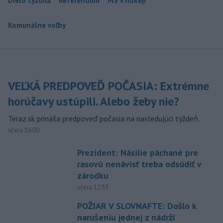
Dielo týždňa
Referendum
MS v hokeji
Komunálne voľby
VEĽKÁ PREDPOVEĎ POČASIA: Extrémne
horúčavy ustúpili. Alebo žeby nie?
Teraz.sk prináša predpoveď počasia na nasledujúci týždeň.
včera 16:00
Prezident: Násilie páchané pre
rasovú nenávisť treba odsúdiť v
zárodku
včera 12:33
POŽIAR V SLOVNAFTE: Došlo k
narušeniu jednej z nádrží