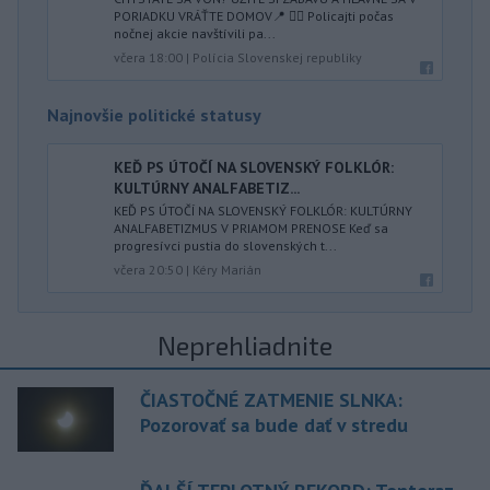
PORIADKU VRÁŤTE DOMOV📍 👮‍♂️ Policajti počas
nočnej akcie navštívili pa...
včera 18:00
|
Polícia Slovenskej republiky
Najnovšie politické statusy
KEĎ PS ÚTOČÍ NA SLOVENSKÝ FOLKLÓR:
KULTÚRNY ANALFABETIZ...
KEĎ PS ÚTOČÍ NA SLOVENSKÝ FOLKLÓR: KULTÚRNY
ANALFABETIZMUS V PRIAMOM PRENOSE Keď sa
progresívci pustia do slovenských t...
včera 20:50
|
Kéry Marián
Neprehliadnite
ČIASTOČNÉ ZATMENIE SLNKA:
Pozorovať sa bude dať v stredu