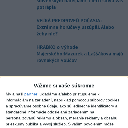
slovenským nárečiam? Tieto slová vás
potrápia
VEĽKÁ PREDPOVEĎ POČASIA:
Extrémne horúčavy ustúpili. Alebo
žeby nie?
HRABKO o výhode
Majerského:Mazurek a Laššáková majú
rovnakých voličov
Správy
Vážime si vaše súkromie
My a naši
partneri
ukladáme a/alebo pristupujeme k
informáciám na zariadení, napríklad pomocou súborov cookies,
a spracúvame osobné údaje, ako sú jedinečné identifikátory a
štandardné informácie odosielané zariadením na
personalizovanú reklamu a obsah, meranie reklamy a obsahu,
prieskumy publika a vývoj služieb.
S vaším povolením môže