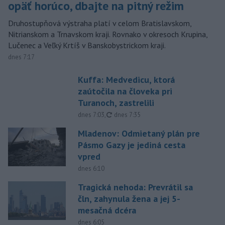
opäť horúco, dbajte na pitný režim
Druhostupňová výstraha platí v celom Bratislavskom,
Nitrianskom a Trnavskom kraji. Rovnako v okresoch Krupina,
Lučenec a Veľký Krtíš v Banskobystrickom kraji.
dnes 7:17
Kuffa: Medvedicu, ktorá
zaútočila na človeka pri
Turanoch, zastrelili
aktualizované
dnes 7:03
,
dnes 7:35
Mladenov: Odmietaný plán pre
Pásmo Gazy je jediná cesta
vpred
dnes 6:10
Tragická nehoda: Prevrátil sa
čln, zahynula žena a jej 5-
mesačná dcéra
dnes 6:05