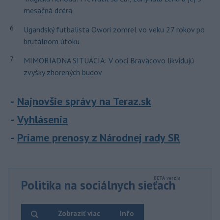
mesačná dcéra
6
Ugandský futbalista Owori zomrel vo veku 27 rokov po
brutálnom útoku
7
MIMORIADNA SITUÁCIA: V obci Braväcovo likvidujú
zvyšky zhorených budov
Najnovšie správy na Teraz.sk
Vyhlásenia
Priame prenosy z Národnej rady SR
Politika na sociálnych sieťach
Zobraziť viac
Info