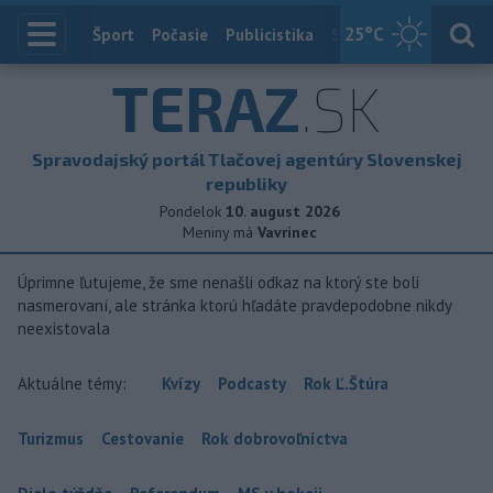
25
°C
Index
Šport
Počasie
Publicistika
Slovensko
Zahranič
TERAZ
.SK
Spravodajský portál Tlačovej agentúry Slovenskej
republiky
Pondelok
10. august 2026
Meniny má
Vavrinec
Úprimne ľutujeme, že sme nenašli odkaz na ktorý ste boli
nasmerovaní, ale stránka ktorú hľadáte pravdepodobne nikdy
neexistovala
Aktuálne témy:
Kvízy
Podcasty
Rok Ľ.Štúra
Turizmus
Cestovanie
Rok dobrovoľníctva