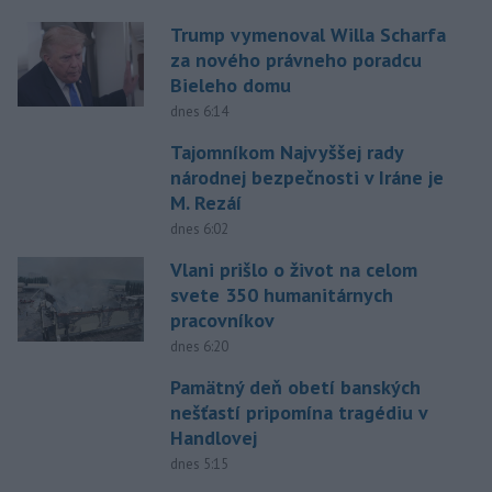
Trump vymenoval Willa Scharfa
za nového právneho poradcu
Bieleho domu
dnes 6:14
Tajomníkom Najvyššej rady
národnej bezpečnosti v Iráne je
M. Rezáí
dnes 6:02
Vlani prišlo o život na celom
svete 350 humanitárnych
pracovníkov
dnes 6:20
Pamätný deň obetí banských
nešťastí pripomína tragédiu v
Handlovej
dnes 5:15