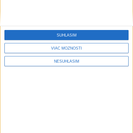
SÚHLASÍM
VIAC MOŽNOSTÍ
NESÚHLASÍM
....