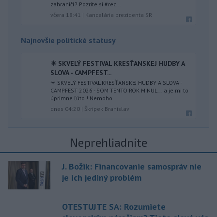
zahraničí? Pozrite si #rec...
včera 18:41
|
Kancelária prezidenta SR
Najnovšie politické statusy
✴️ SKVELÝ FESTIVAL KRESŤANSKEJ HUDBY A
SLOVA - CAMPFEST...
✴️ SKVELÝ FESTIVAL KRESŤANSKEJ HUDBY A SLOVA -
CAMPFEST 2026 - SOM TENTO ROK MINUL... a je mi to
úprimne ľúto ! Nemoho...
dnes 04:20
|
Škripek Branislav
Neprehliadnite
J. Božik: Financovanie samospráv nie
je ich jediný problém
OTESTUJTE SA: Rozumiete