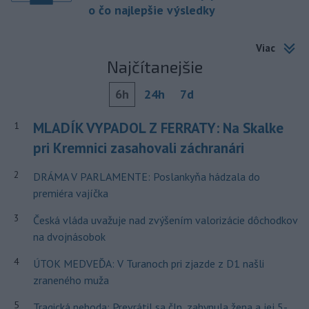
o čo najlepšie výsledky
Viac
Najčítanejšie
6h
24h
7d
MLADÍK VYPADOL Z FERRATY: Na Skalke
1
pri Kremnici zasahovali záchranári
2
DRÁMA V PARLAMENTE: Poslankyňa hádzala do
premiéra vajíčka
3
Česká vláda uvažuje nad zvýšením valorizácie dôchodkov
na dvojnásobok
4
ÚTOK MEDVEĎA: V Turanoch pri zjazde z D1 našli
zraneného muža
5
Tragická nehoda: Prevrátil sa čln, zahynula žena a jej 5-