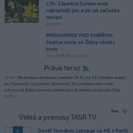
C3S: Západná Európa mala
najteplejší jún a júl od začiatku
meraní
dnes 6:16
PREKVAPENIE POD DUBŇOM:
Skalica vezie zo Žiliny všetky
body
aktualizované
včera 19:00
,
včera 20:10
Práve teraz
-
Medvedicu útočiacu v nedeľu (9. 8.) na 42-ročného muža
07:03
pri Turanoch
sa podarilo eliminovať. Na sociálnej sieti o tom
informoval štátny tajomník ministerstva životného prostredia Filip
Kuffa.
Viac
Videá a prenosy TASR TV
Deväť Slovákov zabojuje na ME v Paríži