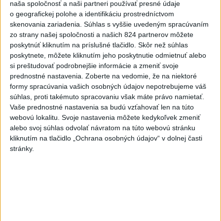
naša spoločnosť a naši partneri používať presné údaje
o geografickej polohe a identifikáciu prostredníctvom
skenovania zariadenia. Súhlas s vyššie uvedeným spracúvaním
zo strany našej spoločnosti a našich 824 partnerov môžete
poskytnúť kliknutím na príslušné tlačidlo. Skôr než súhlas
poskytnete, môžete kliknutím jeho poskytnutie odmietnuť alebo
si preštudovať podrobnejšie informácie a zmeniť svoje
prednostné nastavenia.
Zoberte na vedomie, že na niektoré
formy spracúvania vašich osobných údajov nepotrebujeme váš
Tragická nehoda: Prevrátil sa čln,
súhlas, proti takémuto spracovaniu však máte právo namietať.
Vaše prednostné nastavenia sa budú vzťahovať len na túto
zahynula žena a jej 5-mesačná dcéra
webovú lokalitu. Svoje nastavenia môžete kedykoľvek zmeniť
Polícia vedie trestné stíhanie voči vodičovi.
alebo svoj súhlas odvolať návratom na túto webovú stránku
kliknutím na tlačidlo „Ochrana osobných údajov“ v dolnej časti
dnes 6:05
stránky.
Slovensko
Pamätný deň obetí banských
nešťastí pripomína tragédiu v
Handlovej
dnes 5:15