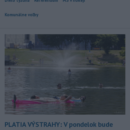
Dielo týždňa
Referendum
MS v hokeji
Komunálne voľby
PLATIA VÝSTRAHY: V pondelok bude