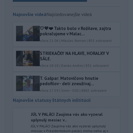
Najnovšie videá
Najsledovanejšie videá
🤍💙❤️ Takto bolo v Rožňave, zajtra
pokračujeme v Malac...
včera 21:04
|
Mikulec Roman
|
855
zobrazení
STRIEKAČKY NA HLAVE, HORALKY V
SÁLE.
včera 18:18
|
Danko Andrej
|
831
zobrazení
T. Gašpar: Matovičovo hnutie
pedofilov - deti zneužívaj...
včera 17:59
|
Smer - SSD
|
8865
zobrazení
Najnovšie statusy štátnych inštitúcií
JÚL V PALÁCI Zaujíma vás ako vyzeral
uplynulý mesiac v...
JÚL V PALÁCI Zaujíma vás ako vyzeral uplynulý
mesiac v Prezidentskom paláci, mimo neho aj v