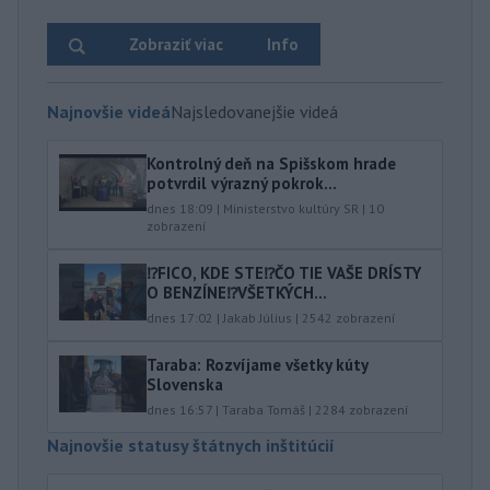
Zobraziť viac
Info
Najnovšie videá
Najsledovanejšie videá
Kontrolný deň na Spišskom hrade
potvrdil výrazný pokrok...
dnes 18:09
|
Ministerstvo kultúry SR
|
10
zobrazení
⁉️FICO, KDE STE⁉️ČO TIE VAŠE DRÍSTY
O BENZÍNE⁉️VŠETKÝCH...
dnes 17:02
|
Jakab Július
|
2542
zobrazení
Taraba: Rozvíjame všetky kúty
Slovenska
dnes 16:57
|
Taraba Tomáš
|
2284
zobrazení
Najnovšie statusy štátnych inštitúcií