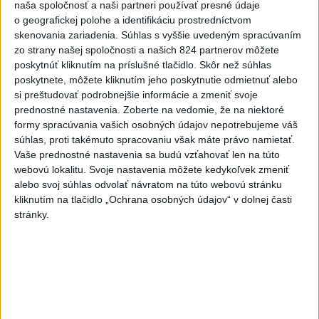
naša spoločnosť a naši partneri používať presné údaje
o geografickej polohe a identifikáciu prostredníctvom
Rezort školstva pomôže samosprávam s určovaním
skenovania zariadenia. Súhlas s vyššie uvedeným spracúvaním
školských obvodov
zo strany našej spoločnosti a našich 824 partnerov môžete
poskytnúť kliknutím na príslušné tlačidlo. Skôr než súhlas
O jedného prevádzača menej: Prispela k tomu aj slovenská
poskytnete, môžete kliknutím jeho poskytnutie odmietnuť alebo
polícia
si preštudovať podrobnejšie informácie a zmeniť svoje
prednostné nastavenia.
Zoberte na vedomie, že na niektoré
POŽIAR V SLOVNAFTE: Došlo k narušeniu jednej z nádrží
formy spracúvania vašich osobných údajov nepotrebujeme váš
súhlas, proti takémuto spracovaniu však máte právo namietať.
Vaše prednostné nastavenia sa budú vzťahovať len na túto
Zahraničie
webovú lokalitu. Svoje nastavenia môžete kedykoľvek zmeniť
alebo svoj súhlas odvolať návratom na túto webovú stránku
Bývalý príslušník námornej pechoty
kliknutím na tlačidlo „Ochrana osobných údajov“ v dolnej časti
USA je vo väzbe v ohrození života
stránky.
dnes 22:03
Španielsko vydalo Nemecku sedemdesiatnika podozrivého z
lúpeže