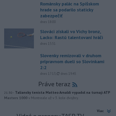
Románsky palác na Spišskom
hrade sa podarilo staticky
zabezpečiť
dnes 18:00
Slováci získali vo Vichy bronz,
Lacko: Rastú talentovaní hráči
dnes 15:51
Slovenky remizovali v druhom
prípravnom dueli so Slovinkami
2:2
aktualizované
dnes 17:13
,
dnes 19:45
Práve teraz
-
Taliansky tenista Matteo Arnaldi vypadol na turnaji ATP
21:30
Masters 1000
v Montreale už v 3. kole dvojhry.
Viac
Videá a prenosy TASR TV