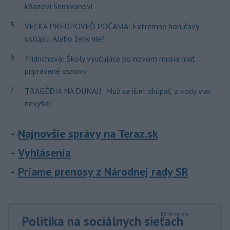
kňazovi Semivanovi
5
VEĽKÁ PREDPOVEĎ POČASIA: Extrémne horúčavy
ustúpili. Alebo žeby nie?
6
Fridrichová: Školy vyučujúce po novom musia mať
pripravené osnovy
7
TRAGÉDIA NA DUNAJI: Muž sa išiel okúpať, z vody viac
nevyšiel
Najnovšie správy na Teraz.sk
Vyhlásenia
Priame prenosy z Národnej rady SR
Politika na sociálnych sieťach