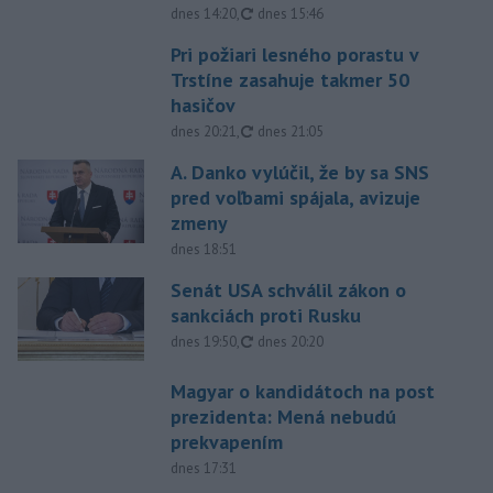
aktualizované
dnes 14:20
,
dnes 15:46
Pri požiari lesného porastu v
Trstíne zasahuje takmer 50
hasičov
aktualizované
dnes 20:21
,
dnes 21:05
A. Danko vylúčil, že by sa SNS
pred voľbami spájala, avizuje
zmeny
dnes 18:51
Senát USA schválil zákon o
sankciách proti Rusku
aktualizované
dnes 19:50
,
dnes 20:20
Magyar o kandidátoch na post
prezidenta: Mená nebudú
prekvapením
dnes 17:31