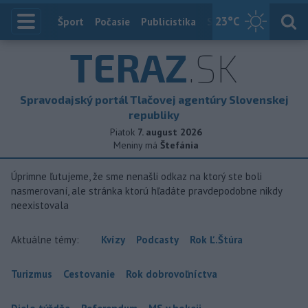
23
°C
Index
Šport
Počasie
Publicistika
Slovensko
Zahranič
TERAZ
.SK
Spravodajský portál Tlačovej agentúry Slovenskej
republiky
Piatok
7. august 2026
Meniny má
Štefánia
Úprimne ľutujeme, že sme nenašli odkaz na ktorý ste boli
nasmerovaní, ale stránka ktorú hľadáte pravdepodobne nikdy
neexistovala
Aktuálne témy:
Kvízy
Podcasty
Rok Ľ.Štúra
Turizmus
Cestovanie
Rok dobrovoľníctva