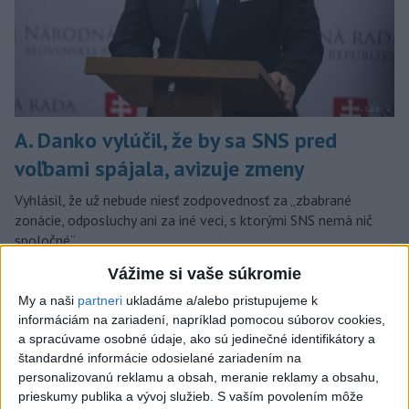
A. Danko vylúčil, že by sa SNS pred
voľbami spájala, avizuje zmeny
Vyhlásil, že už nebude niesť zodpovednosť za „zbabrané
zonácie, odposluchy ani za iné veci, s ktorými SNS nemá nič
spoločné“.
dnes 18:51
Vážime si vaše súkromie
Slovensko
My a naši
partneri
ukladáme a/alebo pristupujeme k
informáciám na zariadení, napríklad pomocou súborov cookies,
a spracúvame osobné údaje, ako sú jedinečné identifikátory a
KDH od polície očakáva rýchle
štandardné informácie odosielané zariadením na
vyšetrenie útoku na cudzincov v
personalizovanú reklamu a obsah, meranie reklamy a obsahu,
Nitre
prieskumy publika a vývoj služieb.
S vaším povolením môže
dnes 18:06