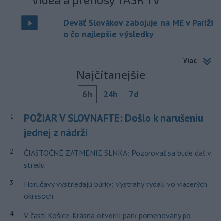
Deväť Slovákov zabojuje na ME v Paríži
o čo najlepšie výsledky
Viac
Najčítanejšie
6h
24h
7d
POŽIAR V SLOVNAFTE: Došlo k narušeniu
1
jednej z nádrží
2
ČIASTOČNÉ ZATMENIE SLNKA: Pozorovať sa bude dať v
stredu
3
Horúčavy vystriedajú búrky: Výstrahy vydali vo viacerých
okresoch
4
V časti Košice-Krásna otvorili park pomenovaný po