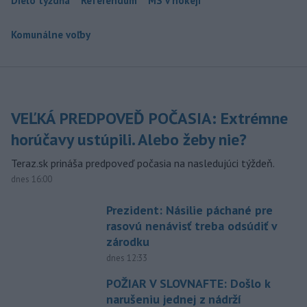
Dielo týždňa
Referendum
MS v hokeji
Komunálne voľby
VEĽKÁ PREDPOVEĎ POČASIA: Extrémne
horúčavy ustúpili. Alebo žeby nie?
Teraz.sk prináša predpoveď počasia na nasledujúci týždeň.
dnes 16:00
Prezident: Násilie páchané pre
rasovú nenávisť treba odsúdiť v
zárodku
dnes 12:33
POŽIAR V SLOVNAFTE: Došlo k
narušeniu jednej z nádrží