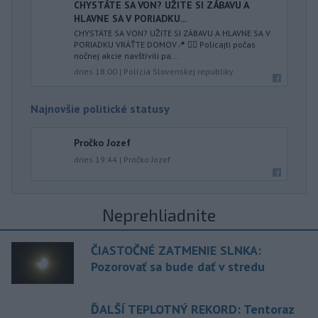
CHYSTÁTE SA VON? UŽITE SI ZÁBAVU A
HLAVNE SA V PORIADKU...
CHYSTÁTE SA VON? UŽITE SI ZÁBAVU A HLAVNE SA V
PORIADKU VRÁŤTE DOMOV📍 👮‍♂️ Policajti počas
nočnej akcie navštívili pa...
dnes 18:00
|
Polícia Slovenskej republiky
Najnovšie politické statusy
Pročko Jozef
dnes 19:44
|
Pročko Jozef
Neprehliadnite
ČIASTOČNÉ ZATMENIE SLNKA:
Pozorovať sa bude dať v stredu
ĎALŠÍ TEPLOTNÝ REKORD: Tentoraz